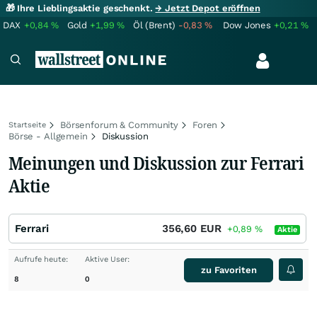
🎁 Ihre Lieblingsaktie geschenkt.
→ Jetzt Depot eröffnen
DAX
+0,84
%
Gold
+1,99
%
Öl (Brent)
-0,83
%
Dow Jones
+0,21
%
Börsenforum & Community
Foren
Startseite
Börse - Allgemein
Diskussion
Meinungen und Diskussion zur Ferrari
Aktie
Ferrari
356,60
EUR
+0,89
%
Aktie
Aufrufe heute:
Aktive User:
zu Favoriten
8
0