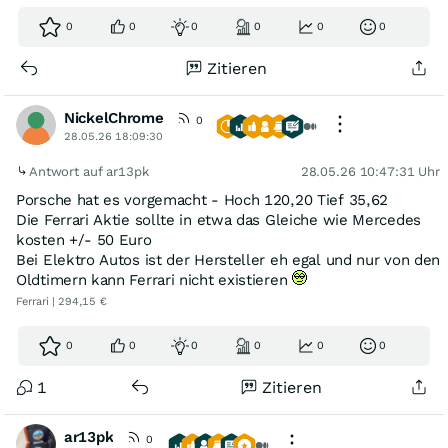
0
0
0
0
0
0
Zitieren
NickelChrome
0
28.05.26 18:09:30
Antwort auf ar13pk
28.05.26 10:47:31 Uhr
Porsche hat es vorgemacht - Hoch 120,20 Tief 35,62
Die Ferrari Aktie sollte in etwa das Gleiche wie Mercedes
kosten +/- 50 Euro
Bei Elektro Autos ist der Hersteller eh egal und nur von den
Oldtimern kann Ferrari nicht existieren
Ferrari | 294,15 €
0
0
0
0
0
0
1
Zitieren
ar13pk
0