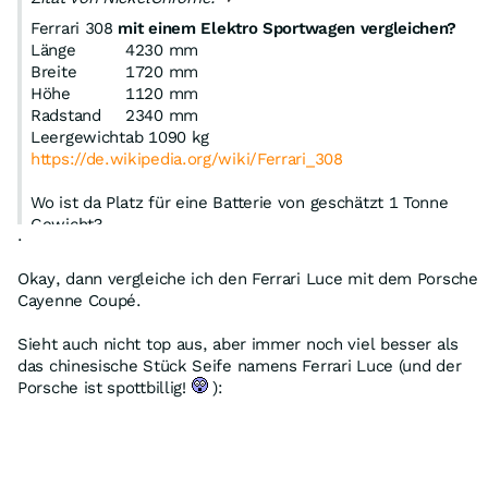
Ferrari 308
mit einem Elektro Sportwagen vergleichen?
Länge
4230 mm
Breite
1720 mm
Höhe
1120 mm
Radstand
2340 mm
Leergewicht
ab 1090 kg
https://de.wikipedia.org/wiki/Ferrari_308
Wo ist da Platz für eine Batterie von geschätzt 1 Tonne
Gewicht?
.
E-Autos sehen alle aus wie Lieferwagen - quadratisch
praktisch gut
Okay, dann vergleiche ich den Ferrari Luce mit dem Porsche
Na wenigstens hat Ferrari mit der Lutzi schon bewiesen,
Cayenne Coupé.
dass ein E-Ferrari in die Sackgasse fährt ...
Sieht auch nicht top aus, aber immer noch viel besser als
Von den Fahrleistungen war Turbo und Hybrid ein
das chinesische Stück Seife namens Ferrari Luce (und der
Gleichmacher
Porsche ist spottbillig!
):
Nissan GT-R (ohne Hybrid) bei 570 PS - braucht man
mehr?