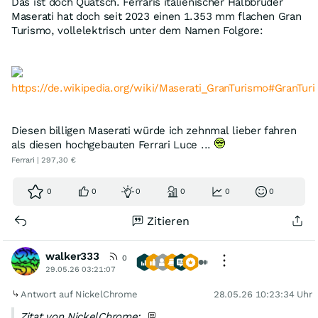
Das ist doch Quatsch. Ferraris italienischer Halbbruder
Maserati hat doch seit 2023 einen 1.353 mm flachen Gran
Turismo, vollelektrisch unter dem Namen Folgore:
https://de.wikipedia.org/wiki/Maserati_GranTurismo#GranTur
Diesen billigen Maserati würde ich zehnmal lieber fahren
als diesen hochgebauten Ferrari Luce ...
Ferrari | 297,30 €
0
0
0
0
0
0
Zitieren
walker333
0
29.05.26 03:21:07
Antwort auf NickelChrome
28.05.26 10:23:34 Uhr
Zitat von NickelChrome: