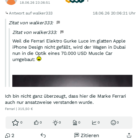
18.06.26 23:36:51
=====
Antwort auf walker333
18.06.26 20:06:21 Uhr
auto motor und sport
Zitat von walker333:
Ferrari-
Knebel-Deal:
Sammler
müssen
Luce kaufen
Zitat von walker333:
Aktualisiert am 18.06.2026, 15:46 Uhr
Weil die Ferrari Elektro Gurke Luce im glatten Apple
iPhone Design nicht gefällt, wird der Wagen in Dubai
...
nun in die Optik eines 70.000 USD Muscle Car
Der Autobauer habe in seinem Sammler-Netzwerk die
umgebaut:
Botschaft vermittelt, dass der bevorzugte Zugang zu
künftigen Sondermodellen wohl nur über den Kauf
eines 550.000 Euro teuren Luce möglich sein wird.
...
https://web.de/magazine/auto/ferrari-knebel-deal-
Ich bin nicht ganz überzeugt, dass hier die Marke Ferrari
sammler-luc…
auch nur ansatzweise verstanden wurde.
.
Ferrari | 315,50 €
0
0
0
0
0
0
Ferrari hat beschlossen:
2
Zitieren
Die Gurke muss verkauft werden. Daher nötigen sie nun