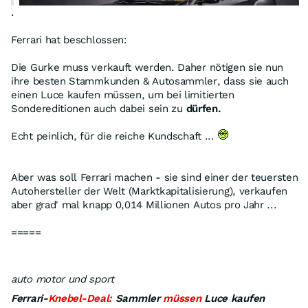
.
Ferrari hat beschlossen:
Die Gurke muss verkauft werden. Daher nötigen sie nun
ihre besten Stammkunden & Autosammler, dass sie auch
einen Luce kaufen müssen, um bei limitierten
Sondereditionen auch dabei sein zu
dürfen.
https://web.de/magazine/auto/venuum-ferrari-luce-
Echt peinlich, für die reiche Kundschaft ...
helfen-spoi…
Aber was soll Ferrari machen - sie sind einer der teuersten
Autohersteller der Welt (Marktkapitalisierung), verkaufen
aber grad' mal knapp 0,014 Millionen Autos pro Jahr ...
=====
auto motor und sport
Ferrari-
Knebel-Deal:
Sammler
müssen
Luce kaufen