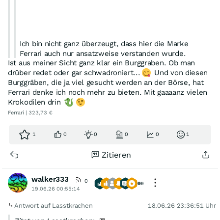
Ich bin nicht ganz überzeugt, dass hier die Marke
Ferrari auch nur ansatzweise verstanden wurde.
Ist aus meiner Sicht ganz klar ein Burggraben. Ob man
drüber redet oder gar schwadroniert...
Und von diesen
.
Burggräben, die ja viel gesucht werden an der Börse, hat
Ferrari denke ich noch mehr zu bieten. Mit gaaaanz vielen
Krokodilen drin
Wenn die Optik versagt (Luce), muss über die Markenaura
Ferrari | 323,73 €
Ferraris schwadroniert werden ...
1
0
0
0
0
1
Zitieren
walker333
0
19.06.26 00:55:14
Antwort auf Lasstkrachen
18.06.26 23:36:51 Uhr