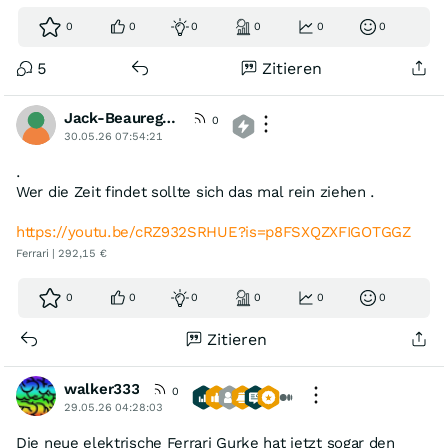
0
0
0
0
0
0
5
Zitieren
Jack-Beauregard
0
30.05.26 07:54:21
.
Wer die Zeit findet sollte sich das mal rein ziehen .
https://youtu.be/cRZ932SRHUE?is=p8FSXQZXFIGOTGGZ
Ferrari | 292,15 €
0
0
0
0
0
0
Zitieren
walker333
0
29.05.26 04:28:03
Die neue elektrische Ferrari Gurke hat jetzt sogar den