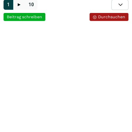
1
►
10
Beitrag schreiben
Durchsuchen