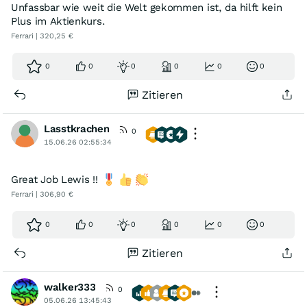
Unfassbar wie weit die Welt gekommen ist, da hilft kein
Plus im Aktienkurs.
Ferrari | 320,25 €
0
0
0
0
0
0
Zitieren
Lasstkrachen
0
15.06.26 02:55:34
Great Job Lewis !!
Ferrari | 306,90 €
0
0
0
0
0
0
Zitieren
walker333
0
05.06.26 13:45:43