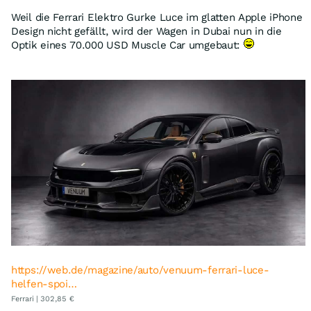
Weil die Ferrari Elektro Gurke Luce im glatten Apple iPhone
Design nicht gefällt, wird der Wagen in Dubai nun in die
Optik eines 70.000 USD Muscle Car umgebaut:
https://web.de/magazine/auto/venuum-ferrari-luce-
helfen-spoi…
Ferrari | 302,85 €