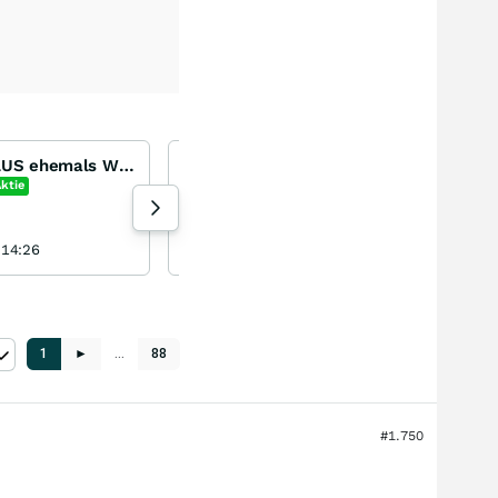
Lang & Schwarz, LS1LUS ehemals WKN 645932 - LS-X
Deutsche Rohstoff AG: Meldungen, Analysen, Meinungen
Deutsche Rohstoff
ktie
+1,45
%
Aktie
435 Aufrufe heute
 14:26
Mademyday gestern 20:28
1
►
…
88
#1.750