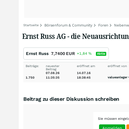
Börsenforum & Community
Foren
Nebenwe
Startseite
Ernst Russ AG - die Neuausrichtu
Ernst Russ
7,7400
EUR
+1,84
%
Aktie
Beiträge:
neuester
eröffnet am
eröffnet von
Beitrag
07.08.26
14.07.16
valueanleger
1.750
11:35:35
18:38:45
Beitrag zu dieser Diskussion schreiben
Sie müssen eingel
Anmelden