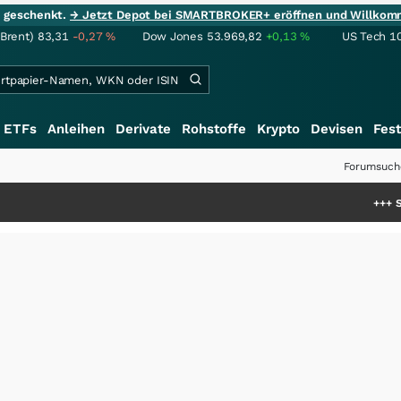
ie geschenkt.
→ Jetzt Depot bei SMARTBROKER+ eröffnen und Willkom
(Brent)
83,31
-0,27
%
Dow Jones
53.969,82
+0,13
%
US Tech 1
ETFs
Anleihen
Derivate
Rohstoffe
Krypto
Devisen
Fest
Forumsuch
+++
Schwere Selte