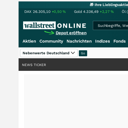
🎁 Ihre Lieblingsakt
DAX
26.305,10
+0,50
%
Gold
4.336,49
+2,27
%
Öl 
Depot eröffnen
Aktien
Community
Nachrichten
Indizes
Fonds
Nebenwerte Deutschland
NEWS TICKER