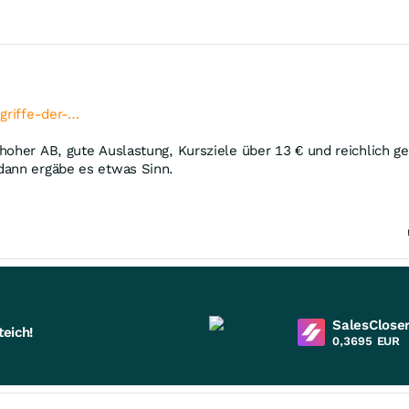
ngriffe-der-…
oher AB, gute Auslastung, Kursziele über 13 € und reichlich geop
dann ergäbe es etwas Sinn.
SalesCloser
eich!
0,3695
EUR