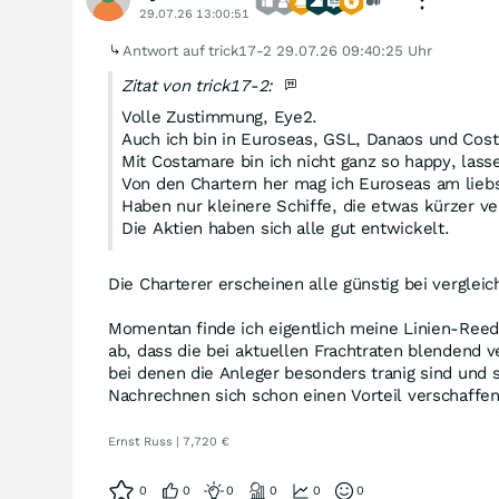
29.07.26 13:00:51
Antwort auf trick17-2
29.07.26 09:40:25 Uhr
Zitat von trick17-2:
Volle Zustimmung, Eye2.
Auch ich bin in Euroseas, GSL, Danaos und Costa
Mit Costamare bin ich nicht ganz so happy, lasse
Von den Chartern her mag ich Euroseas am lieb
Haben nur kleinere Schiffe, die etwas kürzer v
Die Aktien haben sich alle gut entwickelt.
Die Charterer erscheinen alle günstig bei vergle
Momentan finde ich eigentlich meine Linien-Reede
ab, dass die bei aktuellen Frachtraten blendend 
bei denen die Anleger besonders tranig sind und
Nachrechnen sich schon einen Vorteil verschaffen
Ernst Russ | 7,720 €
0
0
0
0
0
0