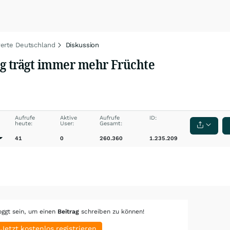
rte Deutschland
Diskussion
ng trägt immer mehr Früchte
Aufrufe
Aktive
Aufrufe
ID:
heute:
User:
Gesamt:
41
0
260.360
1.235.209
oggt sein, um einen
Beitrag
schreiben zu können!
Jetzt kostenlos registrieren