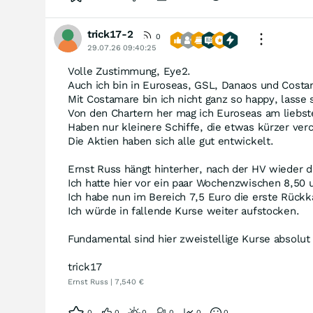
trick17-2
0
29.07.26 09:40:25
Volle Zustimmung, Eye2.
Auch ich bin in Euroseas, GSL, Danaos und Costama
Mit Costamare bin ich nicht ganz so happy, lasse s
Von den Chartern her mag ich Euroseas am liebst
Haben nur kleinere Schiffe, die etwas kürzer ver
Die Aktien haben sich alle gut entwickelt.
Ernst Russ hängt hinterher, nach der HV wieder di
Ich hatte hier vor ein paar Wochenzwischen 8,50 
Ich habe nun im Bereich 7,5 Euro die erste Rückkau
Ich würde in fallende Kurse weiter aufstocken.
Fundamental sind hier zweistellige Kurse absolut 
trick17
Ernst Russ | 7,540 €
0
0
0
0
0
0