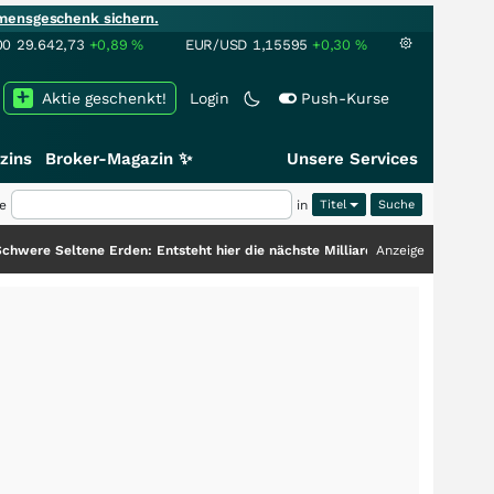
mensgeschenk sichern.
00
29.642,73
+0,89
%
EUR/USD
1,15595
+0,30
%
Aktie geschenkt!
Login
Push-Kurse
zins
Broker-Magazin ✨
Unsere Services
e
in
Titel
ne Erden: Entsteht hier die nächste Milliardenstory?
+++
Anzeige