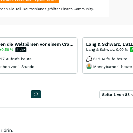
den Sie Teil Deutschlands größter Finanz-Community.
Stehen die Weltbörsen vor einem Crash ???
Lang & Schwarz
+0,56
%
Index
0,00
%
A
27 Aufrufe heute
612 Aufrufe heute
ehen vor 1 Stunde
Moneyburner1 heute
Seite 1 von 88
r drin.