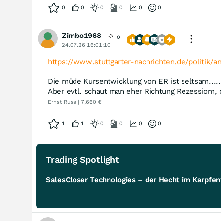
0
0
0
0
0
0
Zimbo1968
0
24.07.26 16:01:10
https://www.stuttgarter-nachrichten.de/politik/a
Die müde Kursentwicklung von ER ist seltsam.....h
Aber evtl. schaut man eher Richtung Rezessiom, 
Ernst Russ | 7,660 €
1
1
0
0
0
0
Trading Spotlight
SalesCloser Technologies – der Hecht im Karpfent