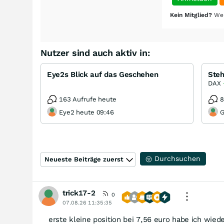
Kein Mitglied?
Wer
Nutzer sind auch aktiv in:
Eye2s Blick auf das Geschehen
DAX
163 Aufrufe heute
8
Eye2 heute 09:46
G
Durchsuchen
Neueste Beiträge zuerst
trick17-2
0
07.08.26 11:35:35
erste kleine position bei 7,56 euro habe ich wiede