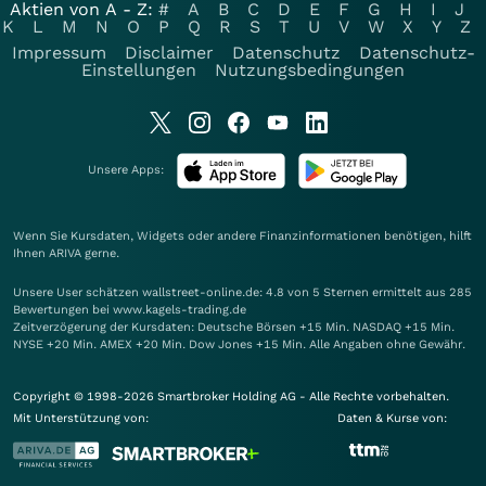
Aktien von A - Z:
#
A
B
C
D
E
F
G
H
I
J
K
L
M
N
O
P
Q
R
S
T
U
V
W
X
Y
Z
Impressum
Disclaimer
Datenschutz
Datenschutz-
Einstellungen
Nutzungsbedingungen
Unsere Apps:
Wenn Sie Kursdaten, Widgets oder andere Finanzinformationen benötigen, hilft
Ihnen
ARIVA
gerne.
Unsere User schätzen wallstreet-online.de: 4.8 von 5 Sternen ermittelt aus 285
Bewertungen bei www.kagels-trading.de
Zeitverzögerung der Kursdaten: Deutsche Börsen +15 Min. NASDAQ +15 Min.
NYSE +20 Min. AMEX +20 Min. Dow Jones +15 Min. Alle Angaben ohne Gewähr.
Copyright © 1998-2026 Smartbroker Holding AG - Alle Rechte vorbehalten.
Mit Unterstützung von:
Daten & Kurse von: