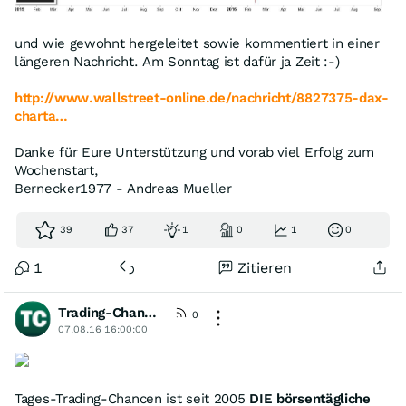
und wie gewohnt hergeleitet sowie kommentiert in einer
längeren Nachricht. Am Sonntag ist dafür ja Zeit :-)
http://www.wallstreet-online.de/nachricht/8827375-dax-
charta…
Danke für Eure Unterstützung und vorab viel Erfolg zum
Wochenstart,
Bernecker1977 - Andreas Mueller
39
37
1
0
1
0
1
Zitieren
Trading-Chancen
[wO]
0
07.08.16 16:00:00
Tages-Trading-Chancen ist seit 2005
DIE börsentägliche