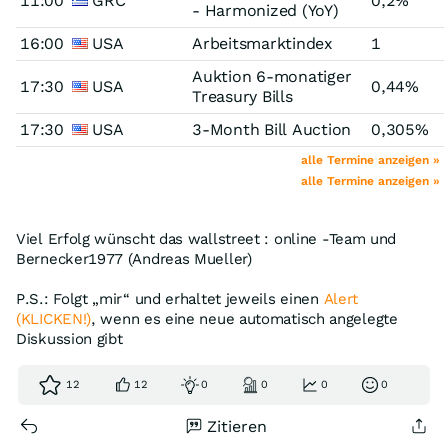
11:00
GRC
0,2%
- Harmonized (YoY)
16:00
USA
Arbeitsmarktindex
1
Auktion 6-monatiger
17:30
USA
0,44%
Treasury Bills
17:30
USA
3-Month Bill Auction
0,305%
alle Termine anzeigen »
alle Termine anzeigen »
Viel Erfolg wünscht das wallstreet : online -Team und
Bernecker1977 (Andreas Mueller)
P.S.: Folgt „mir“ und erhaltet jeweils einen
Alert
(KLICKEN!)
, wenn es eine neue automatisch angelegte
Diskussion gibt
12
12
0
0
0
0
Zitieren