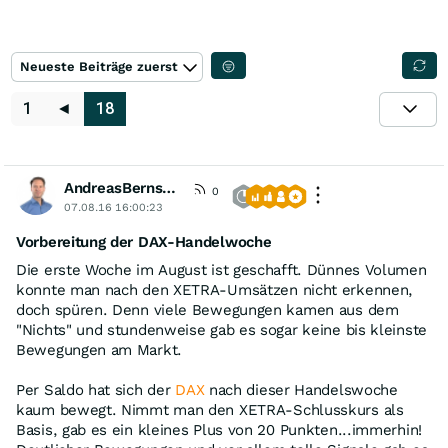
Neueste Beiträge zuerst
1
◄
18
AndreasBernstein
[VIP]
0
07.08.16 16:00:23
Vorbereitung der DAX-Handelwoche
Die erste Woche im August ist geschafft. Dünnes Volumen
konnte man nach den XETRA-Umsätzen nicht erkennen,
doch spüren. Denn viele Bewegungen kamen aus dem
"Nichts" und stundenweise gab es sogar keine bis kleinste
Bewegungen am Markt.
Per Saldo hat sich der
DAX
nach dieser Handelswoche
kaum bewegt. Nimmt man den XETRA-Schlusskurs als
Basis, gab es ein kleines Plus von 20 Punkten...immerhin!