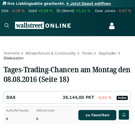
🎁 Ihre Lieblingsaktie geschenkt.
→ Jetzt Depot eröffnen
DAX
-0,09
%
Gold
+0,59
%
Öl (Brent)
+0,31
%
Dow Jones
-0,92
%
Börsenforum & Community
Foren
Daytrader
Startseite
Diskussion
Tages-Trading-Chancen am Montag den
08.08.2016 (Seite 18)
DAX
26.144,00
PKT
-0,03
%
Index
Aufrufe heute:
Aktive User:
zu Favoriten
0
0