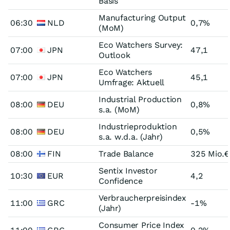
Basis
Manufacturing Output
06:30
NLD
0,7%
(MoM)
Eco Watchers Survey:
07:00
JPN
47,1
Outlook
Eco Watchers
07:00
JPN
45,1
Umfrage: Aktuell
Industrial Production
08:00
DEU
0,8%
s.a. (MoM)
Industrieproduktion
08:00
DEU
0,5%
s.a. w.d.a. (Jahr)
08:00
FIN
Trade Balance
325 Mio.€
Sentix Investor
10:30
EUR
4,2
Confidence
Verbraucherpreisindex
11:00
GRC
-1%
(Jahr)
Consumer Price Index