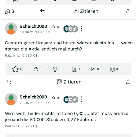
3
Zitieren
Scheich2000
0
08.06.21 21:25:53
Gestern guter Umsatz und heute wieder nichts los.....wann
startet die Aktie endlich mal durch?
Palamina | 0,230 C$
0
0
0
0
0
0
Zitieren
Scheich2000
0
21.05.21 17:03:44
Wird wohl leider nichts mit den 0,30....jetzt muss erstmal
jemand die 50.000 Stück zu 0,27 kaufen....
Palamina | 0,270 C$