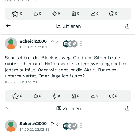
Palamina | 0,315 C$
0
0
0
0
0
0
Zitieren
Scheich2000
0
15.10.21 17:18:25
Sehr schön...der Block ist weg. Gold und Silber heute
runter....hier rauf. Hoffe das die Unterbewertung endlich
jedem auffällt. Oder wie seht ihr die Aktie. Für mich
unterbewertet. Oder liege ich falsch?
Palamina | 0,340 C$
0
0
0
0
0
0
Zitieren
Scheich2000
0
14.10.21 22:02:49