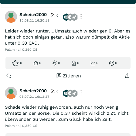
Scheich2000
0
12.08.21 16:20:19
Leider wieder runter....Umsatz auch wieder gen 0. Aber es
hat sich doch einiges getan, also warum dümpelt die Aktie
unter 0.30 CAD.
Palamina | 0,290 C$
0
0
0
0
0
0
Zitieren
Scheich2000
0
06.07.21 16:12:27
Schade wieder ruhig geworden..auch nur noch wenig
Umsatz an der Börse. Die 0,37 scheint wirklich z.Zt. nicht
überwunden zu werden. Zum Glück habe ich Zeit.
Palamina | 0,350 C$