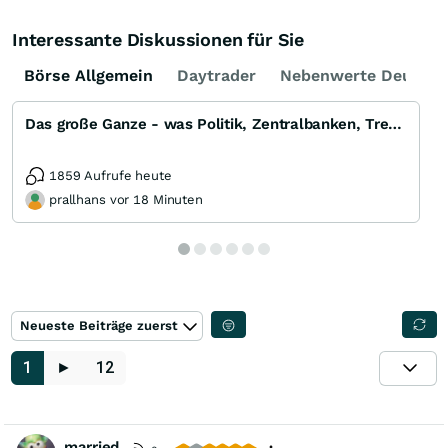
Interessante Diskussionen für Sie
Börse Allgemein
Daytrader
Nebenwerte Deutsch
Das große Ganze - was Politik, Zentralbanken, Trends, Medien und Gesellschaft mit Aktien, Rohstoffen
1859 Aufrufe heute
prallhans vor 18 Minuten
Neueste Beiträge zuerst
1
►
12
married