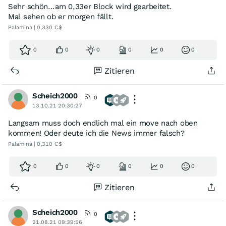
Sehr schön...am 0,33er Block wird gearbeitet.
Mal sehen ob er morgen fällt.
Palamina | 0,330 C$
0
0
0
0
0
0
Zitieren
Scheich2000
0
13.10.21 20:30:27
Langsam muss doch endlich mal ein move nach oben
kommen! Oder deute ich die News immer falsch?
Palamina | 0,310 C$
0
0
0
0
0
0
Zitieren
Scheich2000
0
21.08.21 09:39:56