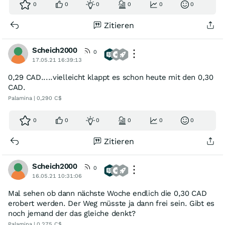
0
0
0
0
0
0
Zitieren
Scheich2000
0
17.05.21 16:39:13
0,29 CAD.....vielleicht klappt es schon heute mit den 0,30
CAD.
Palamina | 0,290 C$
0
0
0
0
0
0
Zitieren
Scheich2000
0
16.05.21 10:31:06
Mal sehen ob dann nächste Woche endlich die 0,30 CAD
erobert werden. Der Weg müsste ja dann frei sein. Gibt es
noch jemand der das gleiche denkt?
Palamina | 0,275 C$