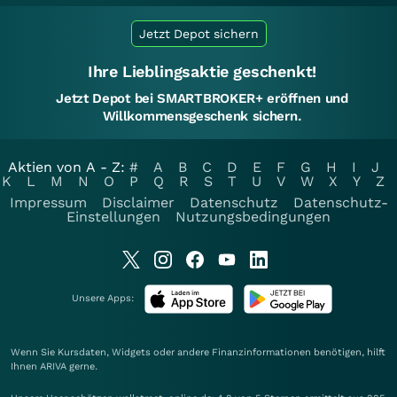
Jetzt Depot sichern
Ihre Lieblingsaktie geschenkt!
Jetzt Depot bei SMARTBROKER+ eröffnen und
Willkommensgeschenk sichern.
Aktien von A - Z:
#
A
B
C
D
E
F
G
H
I
J
K
L
M
N
O
P
Q
R
S
T
U
V
W
X
Y
Z
Impressum
Disclaimer
Datenschutz
Datenschutz-
Einstellungen
Nutzungsbedingungen
Unsere Apps:
Wenn Sie Kursdaten, Widgets oder andere Finanzinformationen benötigen, hilft
Ihnen
ARIVA
gerne.