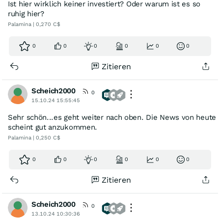
Ist hier wirklich keiner investiert? Oder warum ist es so
ruhig hier?
Palamina | 0,270 C$
0
0
0
0
0
0
Zitieren
Scheich2000
0
15.10.24 15:55:45
Sehr schön...es geht weiter nach oben. Die News von heute
scheint gut anzukommen.
Palamina | 0,250 C$
0
0
0
0
0
0
Zitieren
Scheich2000
0
13.10.24 10:30:36