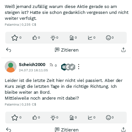
Weiß jemand zufällig warum diese Aktie gerade so am
steigen ist? Hatte sie schon gedanklich vergessen und nicht
weiter verfolgt.
Palamina | 0,235 C$
0
0
0
0
0
0
Zitieren
Scheich2000
0
24.07.23 16:11:05
Leider ist die letzte Zeit hier nicht viel passiert. Aber der
Kurs zeigt die letzten Tage in die richtige Richtung. Ich
bleibe weiter an Bord.
Mittleiweile noch andere mit dabei?
Palamina | 0,155 C$
0
0
0
0
0
0
Zitieren