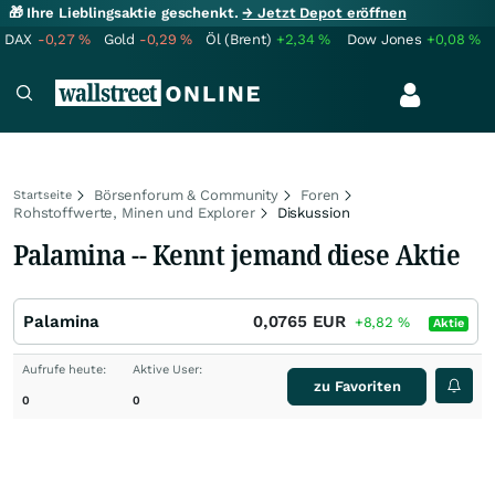
🎁 Ihre Lieblingsaktie geschenkt.
→ Jetzt Depot eröffnen
DAX
-0,27
%
Gold
-0,29
%
Öl (Brent)
+2,34
%
Dow Jones
+0,08
%
Börsenforum & Community
Foren
Startseite
Rohstoffwerte, Minen und Explorer
Diskussion
Palamina -- Kennt jemand diese Aktie
Palamina
0,0765
EUR
+8,82
%
Aktie
Aufrufe heute:
Aktive User:
zu Favoriten
0
0