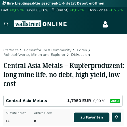
🎁 Ihre Lieblingsaktie geschenkt.
→ Jetzt Depot eröffnen
DAX
+0,69
%
Gold
0,00
%
Öl (Brent)
+0,02
%
Dow Jones
+0,25
%
Börsenforum & Community
Foren
Startseite
Rohstoffwerte, Minen und Explorer
Diskussion
Central Asia Metals -- Kupferproduzent:
long mine life, no debt, high yield, low
cost
Central Asia Metals
1,7950
EUR
0,00
%
Aktie
Aufrufe heute:
Aktive User:
zu Favoriten
16
0