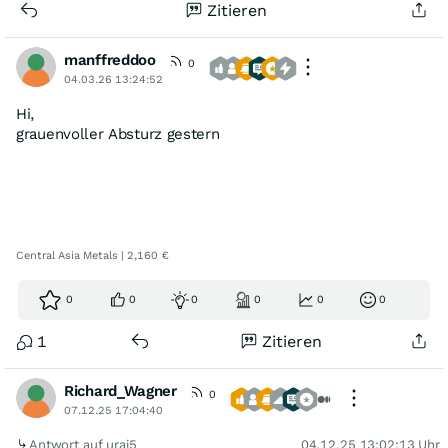
Zitieren
manffreddoo
0
04.03.26 13:24:52
Hi,
grauenvoller Absturz gestern
Central Asia Metals | 2,160 €
0
0
0
0
0
0
1
Zitieren
Richard_Wagner
0
07.12.25 17:04:40
Antwort auf urai5
04.12.25 13:02:13 Uhr