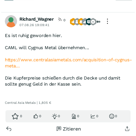
Richard_Wagner
0
07.08.26 19:09:41
Es ist ruhig geworden hier.
CAML will Cygnus Metal übernehmen...
https://www.centralasiametals.com/acquisition-of-cygnus-
meta…
Die Kupferpreise schießen durch die Decke und damit
sollte genug Geld in der Kasse sein.
Central Asia Metals | 1,805 €
0
0
0
0
0
0
Zitieren