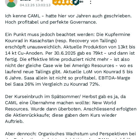
0
04.12.25 13:02:13
Ich kenne CAML - hatte hier vor Jahren auch geschrieben.
Hoch profitabel und perfekte Governance.
Ein Punkt muss jedoch beachtet werden: Die Kupfermine
Kounrad in Kasachstan (resp. Recovery von Tailings)
erschöpft unausweichlich. Aktuelle Produktion von 13kt bis
14 kt Cu-Anoden. Per 30.6.2025 gab es 79kt - und dann ist
fertig. Die effektive Mine produziert nicht mehr - ist also
nicht der gleiche Case wie bei Amerigo Resources - wo es
laufend neue Tailings gibt. Aktuelle LoM von Kounrad 5 bis
6 Jahre. Sasa allein ist nicht so profitabel. EBITDA-Marge
bei Sasa 26% im Vergleich zu Kounrad 72%.
Der Kurseinbruch im Spätsommer/ Herbst gab es ja, da
CAML eine Übernahme machen wollte: New World
Resources. Wurde dann überboten. Anschliessend erfolgten
die Aktienrückkaufe; diese gaben dem Kurs wieder
Auftrieb.
Aber dennoch: Organisches Wachstum und Perspektiven bei