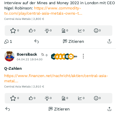
Interview auf der Mines and Money 2022 in London mit CEO
Nigel Robinson:
https://www.commodity-
tv.com/play/central-asia-metals-owns-t…
Central Asia Metals | 2,800 €
0
0
0
0
0
0
1
Zitieren
Boersiback
0
04.04.22 19:54:00
Q-Zahlen
https://www.finanzen.net/nachricht/aktien/central-asia-
metal…
Central Asia Metals | 2,910 €
0
0
0
0
0
0
Zitieren