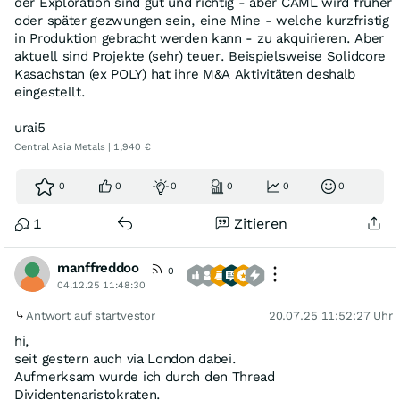
der Exploration sind gut und richtig - aber CAML wird früher
oder später gezwungen sein, eine Mine - welche kurzfristig
in Produktion gebracht werden kann - zu akquirieren. Aber
aktuell sind Projekte (sehr) teuer. Beispielsweise Solidcore
Kasachstan (ex POLY) hat ihre M&A Aktivitäten deshalb
eingestellt.
urai5
Central Asia Metals | 1,940 €
0
0
0
0
0
0
1
Zitieren
manffreddoo
0
04.12.25 11:48:30
Antwort auf startvestor
20.07.25 11:52:27 Uhr
hi,
seit gestern auch via London dabei.
Aufmerksam wurde ich durch den Thread
Dividentenaristokraten.