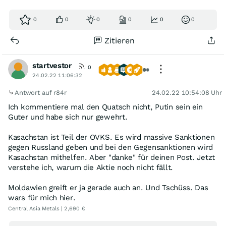
0
0
0
0
0
0
Zitieren
startvestor
0
24.02.22 11:06:32
Antwort auf r84r
24.02.22 10:54:08 Uhr
Ich kommentiere mal den Quatsch nicht, Putin sein ein
Guter und habe sich nur gewehrt.
Kasachstan ist Teil der OVKS. Es wird massive Sanktionen
gegen Russland geben und bei den Gegensanktionen wird
Kasachstan mithelfen. Aber "danke" für deinen Post. Jetzt
verstehe ich, warum die Aktie noch nicht fällt.
Moldawien greift er ja gerade auch an. Und Tschüss. Das
wars für mich hier.
Central Asia Metals | 2,690 €