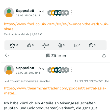
Sappralott
0
09.03.25 09:03:11
https://www.fool.co.uk/2025/03/05/5-under-the-radar-uk-
share…
Central Asia Metals | 1,835 €
0
0
0
0
0
0
Zitieren
Sappralott
0
13.02.25 20:04:41
Antwort auf newzealaender
12.12.22 13:24:52 Uhr
https://www.thearmchairtrader.com/podcast/central-asia-
metal…
Ich habe kürzlich ein Anteile an Minengesellschaften
(Kupfer- und Goldproduzenten) verkauft, die ganz gut