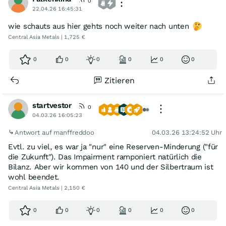
0
22.04.26 16:45:31
wie schauts aus hier gehts noch weiter nach unten
Central Asia Metals | 1,725 €
0
0
0
0
0
0
Zitieren
startvestor
0
04.03.26 16:05:23
Antwort auf manffreddoo
04.03.26 13:24:52 Uhr
Evtl. zu viel, es war ja "nur" eine Reserven-Minderung ("für
die Zukunft"). Das Impairment ramponiert natürlich die
Bilanz. Aber wir kommen von 140 und der Silbertraum ist
wohl beendet.
Central Asia Metals | 2,150 €
0
0
0
0
0
0