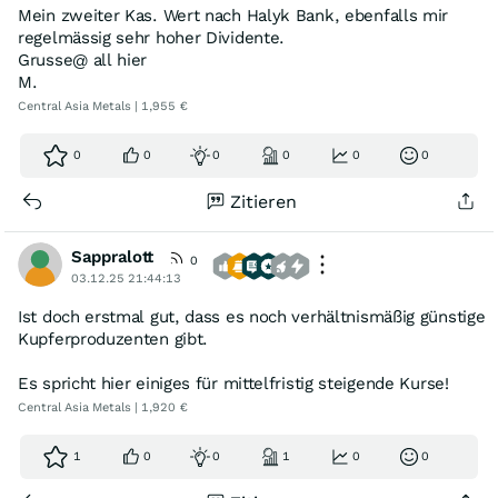
Mein zweiter Kas. Wert nach Halyk Bank, ebenfalls mir
regelmässig sehr hoher Dividente.
Grusse@ all hier
M.
Central Asia Metals | 1,955 €
0
0
0
0
0
0
Zitieren
Sappralott
0
03.12.25 21:44:13
Ist doch erstmal gut, dass es noch verhältnismäßig günstige
Kupferproduzenten gibt.
Es spricht hier einiges für mittelfristig steigende Kurse!
Central Asia Metals | 1,920 €
1
0
0
1
0
0