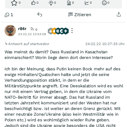
0
0
0
0
0
0
1
Zitieren
r84r
0
24.02.22 10:54:08
Antwort auf startvestor
24.02.22 10:37:35 Uhr
Was meinst du damit? Dass Russland in Kasachstan
einmarschiert? Worin liege denn dort deren Interesse?
Ich bin der Meinung, dass Putin keinen Bock mehr auf des
ewige Hinhalten/Quatschen hatte und jetzt die seine
Verhandlungsposition stärkt, in dem er die
Militärstützpunkte angreift. Eine Deeskalation wird es wohl
nur mit einem Vertrag geben, in dem die Ukraine vom
NATO-Beitritt für immer absagt. Das hat Russland im
letzten Jahrzehnt kommuniziert und der Westen hat nur
beschwichtigt bzw. ist weiter an deren Grenz gerückt. Mit
einer neutrale Zone/Ukraine (also kein Westmilitär wie in
Polen etc.) wird es wohlmöglich wieder Ruhe geben.
Jedoch sind die Ukraine sowie besonders die USA nicht