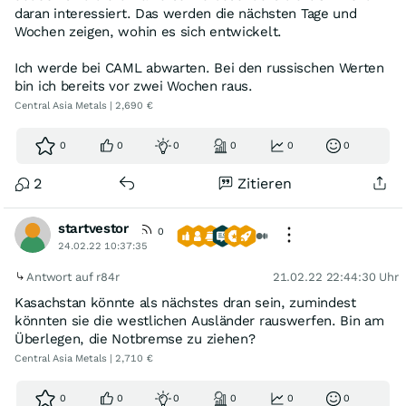
daran interessiert. Das werden die nächsten Tage und
Wochen zeigen, wohin es sich entwickelt.
Ich werde bei CAML abwarten. Bei den russischen Werten
bin ich bereits vor zwei Wochen raus.
Central Asia Metals | 2,690 €
0
0
0
0
0
0
2
Zitieren
startvestor
0
24.02.22 10:37:35
Antwort auf r84r
21.02.22 22:44:30 Uhr
Kasachstan könnte als nächstes dran sein, zumindest
könnten sie die westlichen Ausländer rauswerfen. Bin am
Überlegen, die Notbremse zu ziehen?
Central Asia Metals | 2,710 €
0
0
0
0
0
0