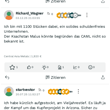
Zitieren
Richard_Wagner
0
03.12.25 21:03:55
Ich bin mit 1100 Stücken dabei, ein solides schuldenfreies
Unternehmen.
Der Ksachstan Malus könnte begründen das CAML nicht so
bekannt ist.
Central Asia Metals | 1,920 €
1
0
0
1
0
0
Zitieren
startvestor
0
20.07.25 11:52:27
Ich habe kürzlich aufgestockt, am Vieljahrestief. Es läuft ja
der Kampf um das Kupferprojekt in Arizona. Sicher zu