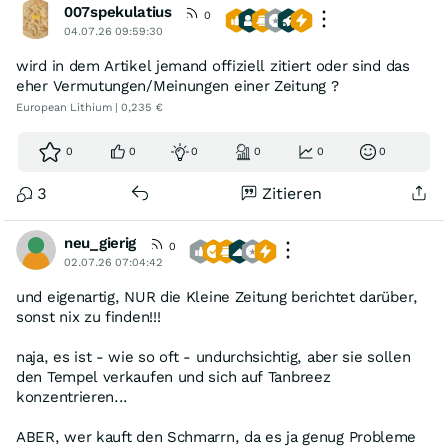
007spekulatius
0
04.07.26 09:59:30
wird in dem Artikel jemand offiziell zitiert oder sind das
eher Vermutungen/Meinungen einer Zeitung ?
European Lithium | 0,235 €
0
0
0
0
0
0
3
Zitieren
neu_gierig
0
02.07.26 07:04:42
und eigenartig, NUR die Kleine Zeitung berichtet darüber,
sonst nix zu finden!!!
naja, es ist - wie so oft - undurchsichtig, aber sie sollen
den Tempel verkaufen und sich auf Tanbreez
konzentrieren...
ABER, wer kauft den Schmarrn, da es ja genug Probleme