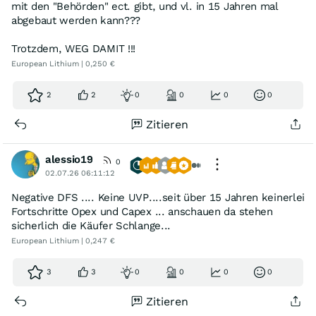
mit den "Behörden" ect. gibt, und vl. in 15 Jahren mal
abgebaut werden kann???
Trotzdem, WEG DAMIT !!!
European Lithium | 0,250 €
2
2
0
0
0
0
Zitieren
alessio19
0
02.07.26 06:11:12
Negative DFS .... Keine UVP....seit über 15 Jahren keinerlei
Fortschritte Opex und Capex ... anschauen da stehen
sicherlich die Käufer Schlange...
European Lithium | 0,247 €
3
3
0
0
0
0
Zitieren