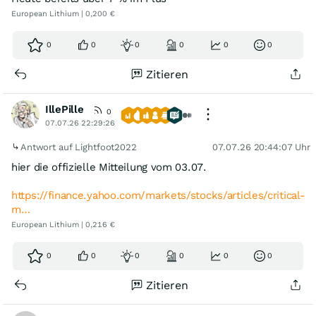
European Lithium | 0,200 €
0
0
0
0
0
0
Zitieren
IllePille
0
07.07.26 22:29:26
Antwort auf Lightfoot2022
07.07.26 20:44:07 Uhr
hier die offizielle Mitteilung vom 03.07.
https://finance.yahoo.com/markets/stocks/articles/critical-
m…
European Lithium | 0,216 €
0
0
0
0
0
0
Zitieren