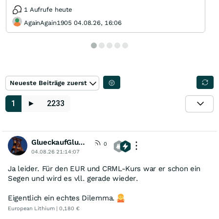
1 Aufrufe heute
AgainAgain1905 04.08.26, 16:06
Neueste Beiträge zuerst
1
►
2233
GlueckaufGlueckauf
0
04.08.26 21:14:07
Ja leider. Für den EUR und CRML-Kurs war er schon ein
Segen und wird es vll. gerade wieder.
Eigentlich ein echtes Dilemma.
European Lithium | 0,180 €