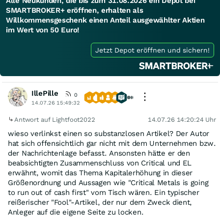
Alle Neukunden, die bis zum 31.08.2026 ein Depot bei
SMARTBROKER+ eröffnen, erhalten als
Willkommensgeschenk einen Anteil ausgewählter Aktien
im Wert von 50 Euro!
Jetzt Depot eröffnen und sichern!
IllePille
0
14.07.26 15:49:32
Antwort auf Lightfoot2022
14.07.26 14:20:24 Uhr
wieso verlinkst einen so substanzlosen Artikel? Der Autor
hat sich offensichtlich gar nicht mit dem Unternehmen bzw.
der Nachrichtenlage befasst. Ansonsten hätte er den
beabsichtigten Zusammenschluss von Critical und EL
erwähnt, womit das Thema Kapitalerhöhung in dieser
Größenordnung und Aussagen wie "Critical Metals is going
to run out of cash first" vom Tisch wären. Ein typischer
reißerischer "Fool"-Artikel, der nur dem Zweck dient,
Anleger auf die eigene Seite zu locken.