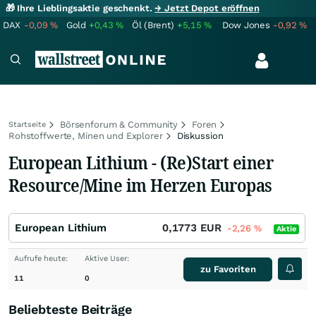
🎁 Ihre Lieblingsaktie geschenkt.
→ Jetzt Depot eröffnen
DAX
-0,09
%
Gold
+0,43
%
Öl (Brent)
+5,15
%
Dow Jones
-0,92
%
Börsenforum & Community
Foren
Startseite
Rohstoffwerte, Minen und Explorer
Diskussion
European Lithium - (Re)Start einer
Resource/Mine im Herzen Europas
European Lithium
0,1773
EUR
-2,26
%
Aktie
Aufrufe heute:
Aktive User:
zu Favoriten
11
0
Beliebteste Beiträge