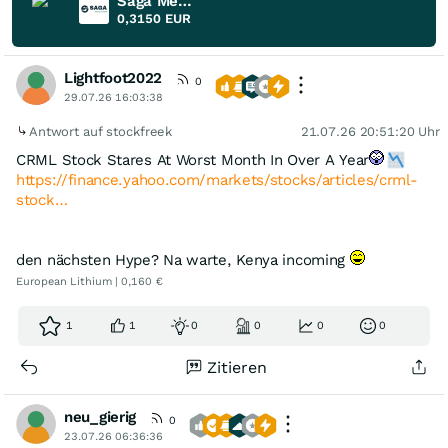
Saga Metals
0,3150
EUR
Lightfoot2022
0
29.07.26 16:03:38
Antwort auf stockfreek
21.07.26 20:51:20 Uhr
CRML Stock Stares At Worst Month In Over A Year
https://finance.yahoo.com/markets/stocks/articles/crml-
stock…
den nächsten Hype? Na warte, Kenya incoming
European Lithium | 0,160 €
1
1
0
0
0
0
Zitieren
neu_gierig
0
23.07.26 06:36:36