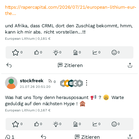
https://rapercapital.com/2026/07/21/european-lithium-eur-
the…
und Afrika, dass CRML dort den Zuschlag bekommt, hmm,
kann ich mir abs. nicht vorstellen...!!!
European Lithium | 0,181 €
0
0
0
0
0
0
Zitieren
stockfreek
0
21.07.26 20:51:20
Was hat uns Tony denn herausposaunt
?
Warte
geduldig auf den nächsten Hype !
European Lithium | 0,167 €
0
0
0
0
0
0
1
Zitieren