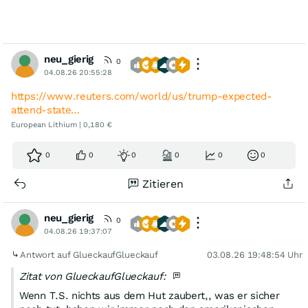
neu_gierig
0
04.08.26 20:55:28
https://www.reuters.com/world/us/trump-expected-
attend-state…
European Lithium | 0,180 €
0
0
0
0
0
0
Zitieren
neu_gierig
0
04.08.26 19:37:07
Antwort auf GlueckaufGlueckauf
03.08.26 19:48:54 Uhr
Zitat von GlueckaufGlueckauf:
Wenn T.S. nichts aus dem Hut zaubert,, was er sicher