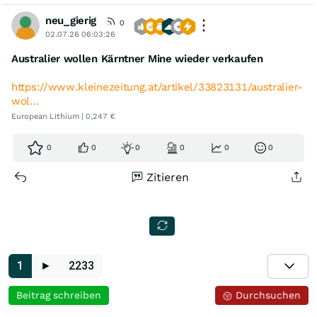
neu_gierig
0
02.07.26 06:03:26
Australier wollen Kärntner Mine wieder verkaufen
https://www.kleinezeitung.at/artikel/33823131/australier-
wol…
European Lithium | 0,247 €
0
0
0
0
0
0
Zitieren
1
►
2233
Beitrag schreiben
Durchsuchen