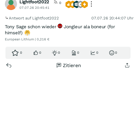
Lightfoot2022
0
07.07.26 20:45:41
Antwort auf Lightfoot2022
07.07.26 20:44:07 Uhr
Tony Sage schon wieder
Jongleur ala boneur (for
himself)
European Lithium | 0,216 €
0
0
0
0
0
0
Zitieren