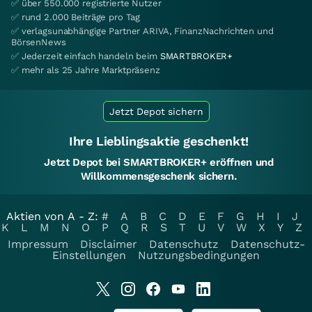
✅ über 550.000 registrierte Nutzer
✅ rund 2.000 Beiträge pro Tag
✅ verlagsunabhängige Partner ARIVA, FinanzNachrichten und
BörsenNews
✅ Jederzeit einfach handeln beim
SMARTBROKER+
✅ mehr als 25 Jahre Marktpräsenz
Jetzt Depot sichern
Ihre Lieblingsaktie geschenkt!
Jetzt Depot bei SMARTBROKER+ eröffnen und
Willkommensgeschenk sichern.
Aktien von A - Z:
#
A
B
C
D
E
F
G
H
I
J
K
L
M
N
O
P
Q
R
S
T
U
V
W
X
Y
Z
Impressum
Disclaimer
Datenschutz
Datenschutz-
Einstellungen
Nutzungsbedingungen