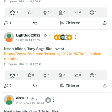
European Lithium | 0,200 €
1
1
0
0
0
0
1
Zitieren
Lightfoot2022
0
14.07.26 14:20:24
lesen bildet, Tony Sage like invest
https://www.fool.com/investing/2026/05/08/is-critical-
metals…
European Lithium | 0,192 €
0
0
0
0
0
0
2
Zitieren
eis100
0
14.07.26 08:42:33
Heute bereits über 7 % im Plus