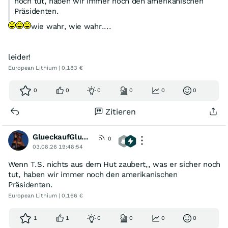
noch tut, haben wir immer noch den amerikanischen
Präsidenten.
wie wahr, wie wahr....
leider!
European Lithium | 0,183 €
0
0
0
0
0
0
Zitieren
GlueckaufGlueckauf
0
03.08.26 19:48:54
Wenn T.S. nichts aus dem Hut zaubert,, was er sicher noch
tut, haben wir immer noch den amerikanischen
Präsidenten.
European Lithium | 0,166 €
1
1
0
0
0
0