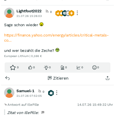
Lightfoot2022
0
21.07.26 15:26:03
Sage schon wieder
https://finance.yahoo.com/energy/articles/critical-metals-
co…
und wer bezahlt die Zeche?
European Lithium | 0,166 €
0
0
0
0
0
0
Zitieren
Samuel-1
0
21.07.26 07:52:05
Antwort auf IllePille
14.07.26 15:49:32 Uhr
Zitat von IllePille: