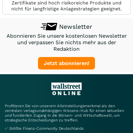
Zertifikate sind hoch risikoreiche Produkte und
nicht für langfristige Anlagestrategien geeignet.
Newsletter
Abonnieren Sie unsere kostenlosen Newsletter
und verpassen Sie nichts mehr aus der
Redaktion
Jetzt abonnieren!
Profitieren Sie von unserem Alleinstellungsmerkmal als den
zentralen verlagsunabhängigen Wissens-Hub für einen aktuellen
und fundierten Zugang in die Börsen- und Wirtschaftswelt, um
strategische Entscheidungen zu treffen.
✅ Größte Finanz-Community Deutschlands