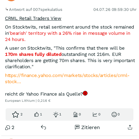
Antwort auf 007spekulatius
04.07.26 09:59:30 Uhr
CRML Retail Traders View
On Stocktwits, retail sentiment around the stock remained
in
'bearish' territory with a 26% rise in message volume in
24 hours.
A user on Stocktwits, "This confirms that there will be
170m shares fully diluted
outstanding not 216m. EUR
shareholders are getting 70m shares. This is very important
clarification."
https://finance.yahoo.com/markets/stocks/articles/crml-
stock…
reicht dir Yahoo Finance als Quelle?
European Lithium | 0,216 €
2
1
1
0
0
0
2
Zitieren