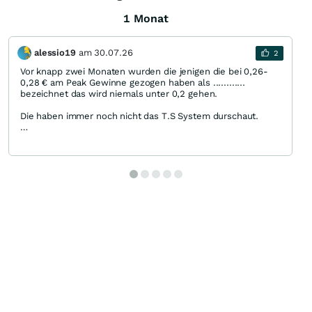
1 Monat
alessio19
am
30.07.26
2
Vor knapp zwei Monaten wurden die jenigen die bei 0,26-
0,28 € am Peak Gewinne gezogen haben als ............
bezeichnet das wird niemals unter 0,2 gehen.
Die haben immer noch nicht das T.S System durschaut.
CRML knapp 80 % vom top EL knapp über 50%
T.S hat seit über einem Jahrzehnt ob Wolfsberg oder sonst
keni Projekt entscheidend nach vorne entwickelt keinen
Cent Umsatz über den Zeitraum
Rechnet aktuell mal das Umtausch Verhältnis.
Den Kursverlust einfach auf eventuelle Verzögerung bei den
Unterlagen zu schieben kann man machen ist aber ein
bisschen zu einfach.
Wird Zeit für. T.S wieder ein Kaninchen aus dem Hut zu
zaubern und die nächste Lemming Hause zu generieren.