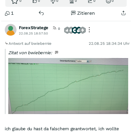
0
0
0
0
0
0
1
Zitieren
ForexStratege
0
22.08.25 18:57:50
Antwort auf bwiebernie
22.08.25 18:34:34 Uhr
Zitat von bwiebernie:
ich glaube du hast da falschem geantwortet, ich wollte
Vergrößern