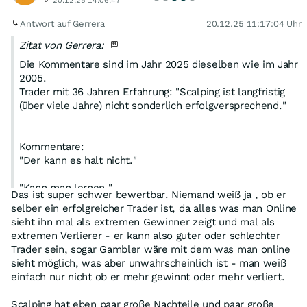
20.12.25 14:06:47
Antwort auf Gerrera
20.12.25 11:17:04 Uhr
Zitat von Gerrera:
Die Kommentare sind im Jahr 2025 dieselben wie im Jahr
2005.
Trader mit 36 Jahren Erfahrung: "Scalping ist langfristig
(über viele Jahre) nicht sonderlich erfolgversprechend."
Kommentare:
"Der kann es halt nicht."
"Kann man lernen."
Das ist super schwer bewertbar. Niemand weiß ja , ob er
selber ein erfolgreicher Trader ist, da alles was man Online
"Blödsinn."
sieht ihn mal als extremen Gewinner zeigt und mal als
extremen Verlierer - er kann also guter oder schlechter
"Ich hab eine TQ von 90% (in den letzten 3 Tagen)."
Trader sein, sogar Gambler wäre mit dem was man online
sieht möglich, was aber unwahrscheinlich ist - man weiß
"Da sind welche (zwei) reich mit geworden."
einfach nur nicht ob er mehr gewinnt oder mehr verliert.
"Ich kenn einen der kann das super (seit 6 Monaten)."
Scalping hat eben paar große Nachteile und paar große