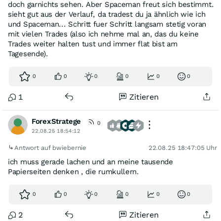
doch garnichts sehen. Aber Spaceman freut sich bestimmt.
Ich müsste das wirklich nicht, habe aber auch kein
sieht gut aus der Verlauf, da tradest du ja ähnlich wie ich
Problem damit. Kann dir auch meine heutigen Trades im
und Spaceman... Schritt fuer Schritt langsam stetig voran
original Orderbuch zeigen. Die Performance Kurve sind
mit vielen Trades (also ich nehme mal an, das du keine
die letzten Trades. Du wirst wenige Trader die die Hosen
Trades weiter halten tust und immer flat bist am
runterlassen und sagen sie mussten Flaschen sammeln
Tagesende).
;-) Und eins kannst mir auch glauben. Ich brauche keine
Daumen hoch und will hier auch niemals jemandem was
0
0
0
0
0
0
verkaufen. ICH LEBE VOM TRADING!!!
1
Zitieren
ForexStratege
0
22.08.25 18:54:12
Antwort auf bwiebernie
22.08.25 18:47:05 Uhr
ich muss gerade lachen und an meine tausende
Papierseiten denken , die rumkullern.
0
0
0
0
0
0
2
Zitieren