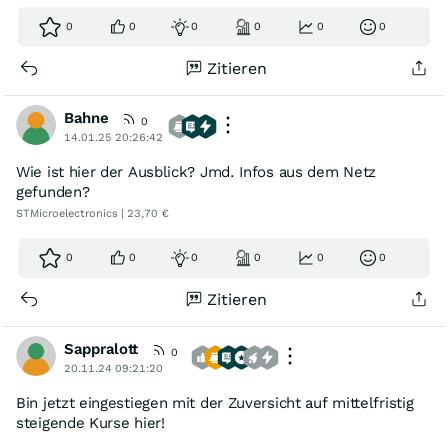
0
0
0
0
0
0
Zitieren
Bahne
0
14.01.25 20:26:42
Wie ist hier der Ausblick? Jmd. Infos aus dem Netz
gefunden?
STMicroelectronics | 23,70 €
0
0
0
0
0
0
Zitieren
Sappralott
0
20.11.24 09:21:20
Bin jetzt eingestiegen mit der Zuversicht auf mittelfristig
steigende Kurse hier!