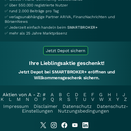
✅ über 550.000 registrierte Nutzer
✅ rund 2.000 Beiträge pro Tag
✅ verlagsunabhängige Partner ARIVA, FinanzNachrichten und
BörsenNews
✅ Jederzeit einfach handeln beim
SMARTBROKER+
✅ mehr als 25 Jahre Marktpräsenz
Jetzt Depot sichern
Ihre Lieblingsaktie geschenkt!
Jetzt Depot bei SMARTBROKER+ eröffnen und
Willkommensgeschenk sichern.
Aktien von A - Z:
#
A
B
C
D
E
F
G
H
I
J
K
L
M
N
O
P
Q
R
S
T
U
V
W
X
Y
Z
Impressum
Disclaimer
Datenschutz
Datenschutz-
Einstellungen
Nutzungsbedingungen