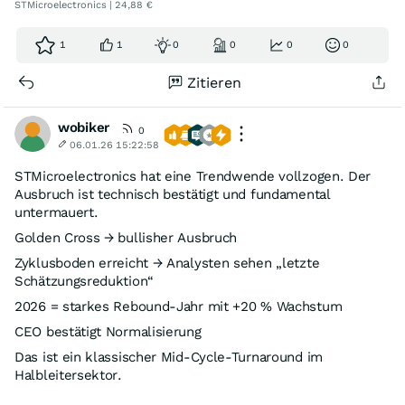
STMicroelectronics | 24,88 €
1
1
0
0
0
0
Zitieren
wobiker
0
06.01.26 15:22:58
STMicroelectronics hat eine Trendwende vollzogen. Der
Ausbruch ist technisch bestätigt und fundamental
untermauert.
Golden Cross → bullisher Ausbruch
Zyklusboden erreicht → Analysten sehen „letzte
Schätzungsreduktion“
2026 = starkes Rebound‑Jahr mit +20 % Wachstum
CEO bestätigt Normalisierung
Das ist ein klassischer Mid‑Cycle‑Turnaround im
Halbleitersektor.