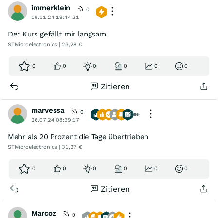
immerklein
0
19.11.24 19:44:21
Der Kurs gefällt mir langsam
STMicroelectronics | 23,28 €
0
0
0
0
0
0
Zitieren
marvessa
0
26.07.24 08:39:17
Mehr als 20 Prozent die Tage übertrieben
STMicroelectronics | 31,37 €
0
0
0
0
0
0
Zitieren
Marcoz
0