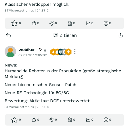
Klassischer Verdoppler möglich.
STMicroelectronics | 24,37 €
0
0
0
0
0
0
Zitieren
wobiker
0
02.01.26 12:05:32
News:
Humanoide Roboter in der Produktion (große strategische
Meldung)
Neuer biochemischer Sensor‑Patch
Neue RF‑Technologie für 5G/6G
Bewertung: Aktie laut DCF unterbewertet
STMicroelectronics | 23,64 €
0
0
0
0
0
0