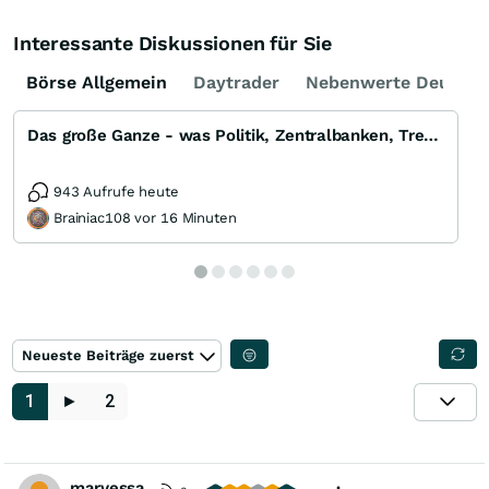
Interessante Diskussionen für Sie
Börse Allgemein
Daytrader
Nebenwerte Deutsch
Das große Ganze - was Politik, Zentralbanken, Trends, Medien und Gesellschaft mit Aktien, Rohstoffen
943 Aufrufe heute
Brainiac108 vor 16 Minuten
Neueste Beiträge zuerst
1
►
2
marvessa