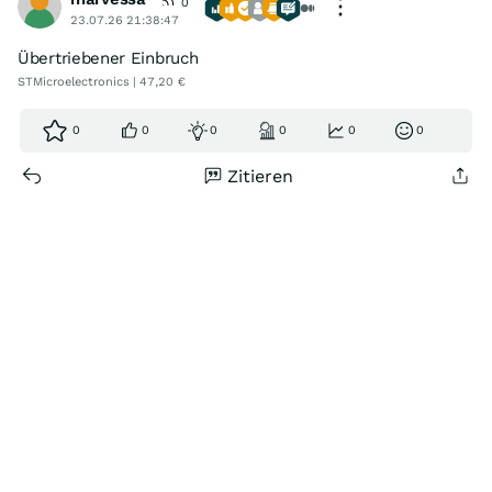
0
23.07.26 21:38:47
Übertriebener Einbruch
STMicroelectronics | 47,20 €
0
0
0
0
0
0
Zitieren