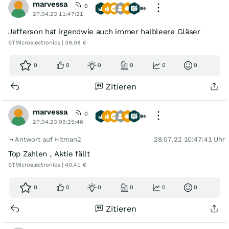
marvessa
0
27.04.23 11:47:21
Jefferson hat irgendwie auch immer halbleere Gläser
STMicroelectronics | 39,08 €
0
0
0
0
0
0
Zitieren
marvessa
0
27.04.23 09:25:46
Antwort auf Hitman2
28.07.22 10:47:41 Uhr
Top Zahlen , Aktie fällt
STMicroelectronics | 40,41 €
0
0
0
0
0
0
Zitieren