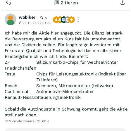
Zitieren
wobiker
0
24.10.25 22:01:39
Ich habe mir die Aktie hier angeguckt. Die Bilanz ist stark,
die Bewertung am aktuellen Kurs fair bis unterbewertet,
und die Dividende solide. Für langfristige Investoren mit
Fokus auf Qualität und Technologie ist das ein attraktiver
Einstiegsbereich wie ich finde. Beliefert:
ZF
Siliziumkarbid-Chips für Wechselrichter
Friedrichshafen
Tesla
Chips für Leistungselektronik (indirekt über
Zulieferer)
Bosch
Sensoren, Mikrocontroller (teilweise)
Continental
Automotive-Mikrocontroller
Renault-Nissan
Steuerungselektronik
Sobald die Autoindustrie in Schwung kommt, geht die Aktie
steil nach oben.
STMicroelectronics | 21,60 €