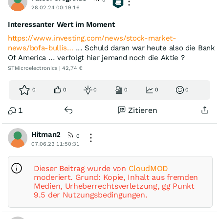
28.02.24 00:19:16
Interessanter Wert im Moment
https://www.investing.com/news/stock-market-
news/bofa-bullis…
... Schuld daran war heute also die Bank
Of America ... verfolgt hier jemand noch die Aktie ?
STMicroelectronics | 42,74 €
0
0
0
0
0
0
1
Zitieren
Hitman2
0
07.06.23 11:50:31
Dieser Beitrag wurde von
CloudMOD
moderiert. Grund: Kopie, Inhalt aus fremden
Medien, Urheberrechtsverletzung, gg Punkt
9.5 der Nutzungsbedingungen.