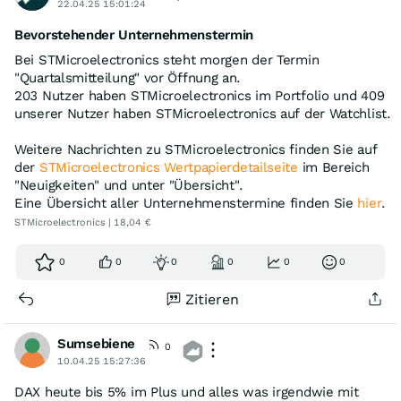
22.04.25 15:01:24
Bevorstehender Unternehmenstermin
Bei STMicroelectronics steht morgen der Termin
"Quartalsmitteilung" vor Öffnung an.
203 Nutzer haben STMicroelectronics im Portfolio und 409
unserer Nutzer haben STMicroelectronics auf der Watchlist.
Weitere Nachrichten zu STMicroelectronics finden Sie auf
der
STMicroelectronics Wertpapierdetailseite
im Bereich
"Neuigkeiten" und unter "Übersicht".
Eine Übersicht aller Unternehmenstermine finden Sie
hier
.
STMicroelectronics | 18,04 €
0
0
0
0
0
0
Zitieren
Sumsebiene
0
10.04.25 15:27:36
DAX heute bis 5% im Plus und alles was irgendwie mit