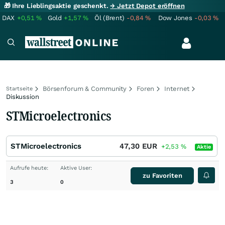
🎁 Ihre Lieblingsaktie geschenkt.
→ Jetzt Depot eröffnen
DAX
+0,51
%
Gold
+1,57
%
Öl (Brent)
-0,84
%
Dow Jones
-0,03
%
Börsenforum & Community
Foren
Internet
Startseite
Diskussion
STMicroelectronics
STMicroelectronics
47,30
EUR
+2,53
%
Aktie
Aufrufe heute:
Aktive User:
zu Favoriten
3
0