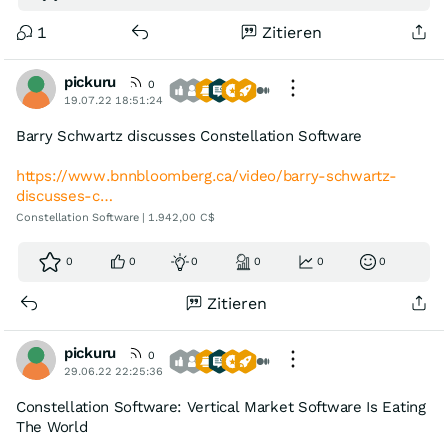
1
Zitieren
pickuru
0
19.07.22 18:51:24
Barry Schwartz discusses Constellation Software
https://www.bnnbloomberg.ca/video/barry-schwartz-
discusses-c…
Constellation Software | 1.942,00 C$
0
0
0
0
0
0
Zitieren
pickuru
0
29.06.22 22:25:36
Constellation Software: Vertical Market Software Is Eating
The World