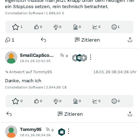
eigentlich müsste man jetzt knapp unter dem heutigen Tief
ein StopLoss setzen, rein technisch betrachtet.
Constellation Software | 1.666,00 €
1
0
0
0
0
1
1
Zitieren
SmallCapScout84
0
18.01.26 23:41:35
Antwort auf Tommy95
18.01.26 08:34:36 Uhr
Danke, mach ich
Constellation Software | 2.844,99 C$
0
0
0
0
0
0
Zitieren
Tommy95
0
18.01.26 08:34:36