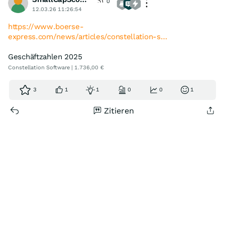
0
12.03.26 11:26:54
https://www.boerse-
express.com/news/articles/constellation-s…
Geschäftzahlen 2025
Constellation Software | 1.736,00 €
3
1
1
0
0
1
Zitieren