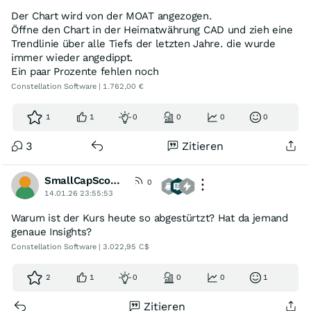
Der Chart wird von der MOAT angezogen.
Öffne den Chart in der Heimatwährung CAD und zieh eine
Trendlinie über alle Tiefs der letzten Jahre. die wurde
immer wieder angedippt.
Ein paar Prozente fehlen noch
Constellation Software | 1.762,00 €
1
1
0
0
0
0
3
Zitieren
SmallCapScout84
0
14.01.26 23:55:53
Warum ist der Kurs heute so abgestürtzt? Hat da jemand
genaue Insights?
Constellation Software | 3.022,95 C$
2
1
0
0
0
1
Zitieren