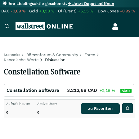
🎁 Ihre Lieblingsaktie geschenkt.
→ Jetzt Depot eröffnen
DAX
-0,09
%
Gold
+0,53
%
Öl (Brent)
+5,15
%
Dow Jones
-0,92
%
Börsenforum & Community
Foren
Startseite
Kanadische Werte
Diskussion
Constellation Software
Constellation Software
3.212,66
CAD
+2,15
%
Aktie
Aufrufe heute:
Aktive User:
zu Favoriten
0
0