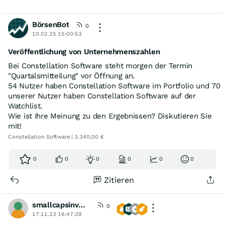
BörsenBot
0
10.02.25 15:00:53
Veröffentlichung von Unternehmenszahlen
Bei Constellation Software steht morgen der Termin
"Quartalsmitteilung" vor Öffnung an.
54 Nutzer haben Constellation Software im Portfolio und 70
unserer Nutzer haben Constellation Software auf der
Watchlist.
Wie ist Ihre Meinung zu den Ergebnissen? Diskutieren Sie
mit!
Constellation Software | 3.340,00 €
0
0
0
0
0
0
Zitieren
smallcapsinvestments
0
17.11.23 16:47:39