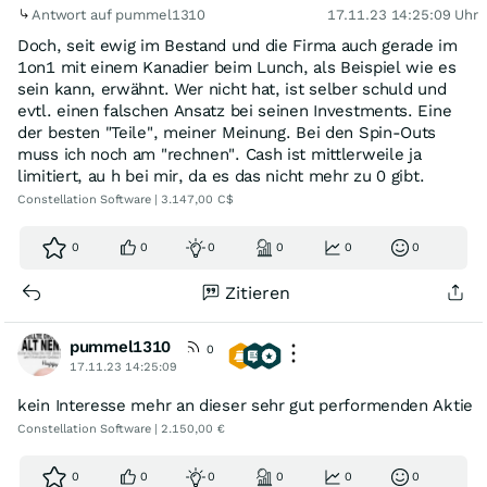
Antwort auf pummel1310
17.11.23 14:25:09 Uhr
Doch, seit ewig im Bestand und die Firma auch gerade im
1on1 mit einem Kanadier beim Lunch, als Beispiel wie es
sein kann, erwähnt. Wer nicht hat, ist selber schuld und
evtl. einen falschen Ansatz bei seinen Investments. Eine
der besten "Teile", meiner Meinung. Bei den Spin-Outs
muss ich noch am "rechnen". Cash ist mittlerweile ja
limitiert, au h bei mir, da es das nicht mehr zu 0 gibt.
Constellation Software | 3.147,00 C$
0
0
0
0
0
0
Zitieren
pummel1310
0
17.11.23 14:25:09
kein Interesse mehr an dieser sehr gut performenden Aktie
Constellation Software | 2.150,00 €
0
0
0
0
0
0