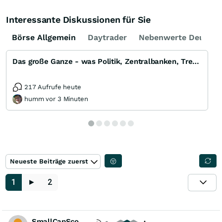
Interessante Diskussionen für Sie
Börse Allgemein
Daytrader
Nebenwerte Deutsch
Das große Ganze - was Politik, Zentralbanken, Trends, Medien und Gesellschaft mit Aktien, Rohstoffen
217 Aufrufe heute
humm vor 3 Minuten
Neueste Beiträge zuerst
1
►
2
SmallCapScout84