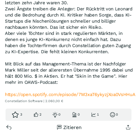
letzten zehn Jahre waren 30.
Zwei Ängste treiben die Anleger: Der Rücktritt von Leonard
und die Bedrohung durch KI. Kritiker haben Sorge, dass KI-
Startups die Nischenlösungen schneller und billiger
nachbauen könnten. Das ist sicher ein Risiko.
Aber viele Töchter sind in stark regulierten Märkten, in
denen es junge KI-Konkurrenz nicht einfach hat. Dazu
haben die Tochterfirmen durch Constellation guten Zugang
zu KI-Expertise. Die fehlt kleinen Konkurrenten.
Mit Blick auf das Management-Thema ist der Nachfolger
Mark Miller seit der allerersten Übernahme 1995 dabei und
hält 800 Mio. $ in Aktien. Er hat "Skin in the Game". Hier
mehr im OAWS-Podcast:
https://open.spotify.com/episode/7M3xaT6ykyzjXoa0VsHHuA
Constellation Software | 2.060,00 €
3
2
0
0
1
0
Zitieren