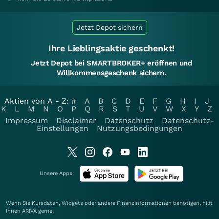
Jetzt Depot sichern
Ihre Lieblingsaktie geschenkt!
Jetzt Depot bei SMARTBROKER+ eröffnen und
Willkommensgeschenk sichern.
Aktien von A - Z:
#
A
B
C
D
E
F
G
H
I
J
K
L
M
N
O
P
Q
R
S
T
U
V
W
X
Y
Z
Impressum
Disclaimer
Datenschutz
Datenschutz-
Einstellungen
Nutzungsbedingungen
Unsere Apps:
Wenn Sie Kursdaten, Widgets oder andere Finanzinformationen benötigen, hilft
Ihnen
ARIVA
gerne.