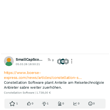
SmallCapScout84
0
05.03.26 18:50:21
https://www.boerse-
express.com/news/articles/constellation-s…
Constellation Software plant Anteile am Reisetechnolgoie
Anbieter sabre weiter zuerhöhen.
Constellation Software | 1.738,00 €
1
0
1
0
0
0