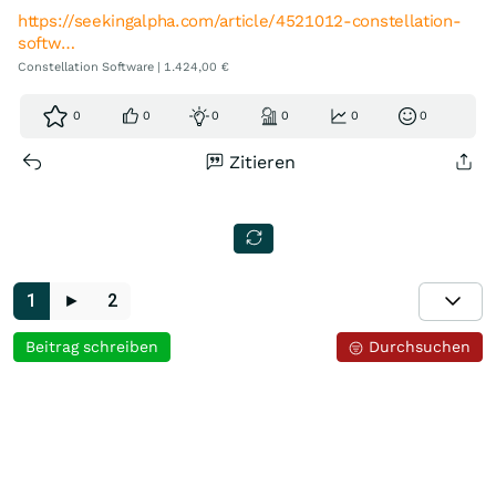
https://seekingalpha.com/article/4521012-constellation-
softw…
Constellation Software | 1.424,00 €
0
0
0
0
0
0
Zitieren
1
►
2
Beitrag schreiben
Durchsuchen