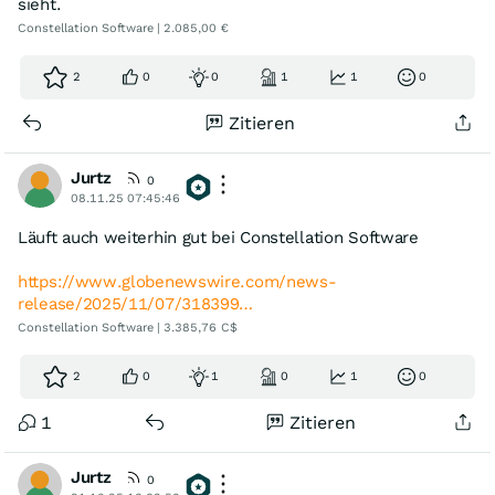
sieht.
Constellation Software | 2.085,00 €
2
0
0
1
1
0
Zitieren
Jurtz
0
08.11.25 07:45:46
Läuft auch weiterhin gut bei Constellation Software
https://www.globenewswire.com/news-
release/2025/11/07/318399…
Constellation Software | 3.385,76 C$
2
0
1
0
1
0
1
Zitieren
Jurtz
0