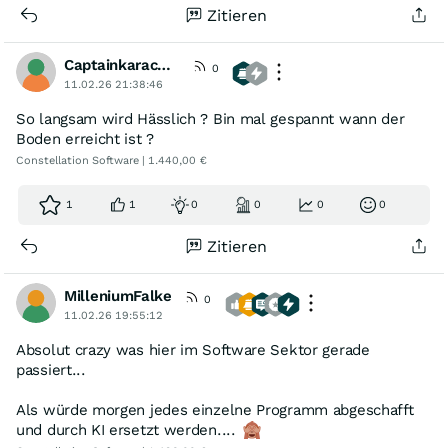
Zitieren
Captainkaracho1982
0
11.02.26 21:38:46
So langsam wird Hässlich ? Bin mal gespannt wann der
Boden erreicht ist ?
Constellation Software | 1.440,00 €
1
1
0
0
0
0
Zitieren
MilleniumFalke
0
11.02.26 19:55:12
Absolut crazy was hier im Software Sektor gerade
passiert...
Als würde morgen jedes einzelne Programm abgeschafft
und durch KI ersetzt werden....