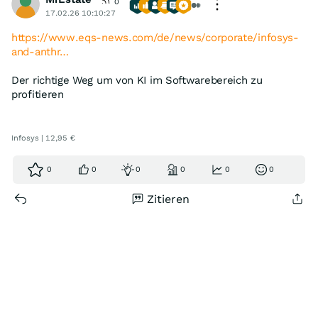
0
17.02.26 10:10:27
https://www.eqs-news.com/de/news/corporate/infosys-
and-anthr…
Der richtige Weg um von KI im Softwarebereich zu
profitieren
Infosys | 12,95 €
0
0
0
0
0
0
Zitieren