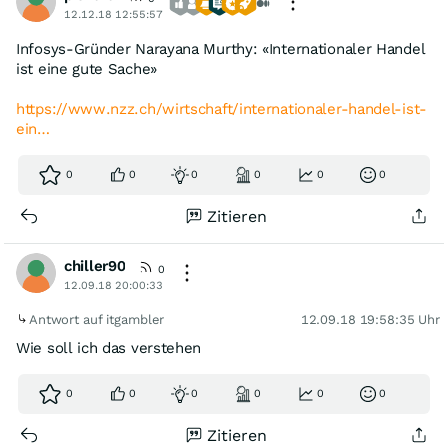
12.12.18 12:55:57
Infosys-Gründer Narayana Murthy: «Internationaler Handel
ist eine gute Sache»
https://www.nzz.ch/wirtschaft/internationaler-handel-ist-
ein…
0
0
0
0
0
0
Zitieren
chiller90
0
12.09.18 20:00:33
Antwort auf itgambler
12.09.18 19:58:35 Uhr
Wie soll ich das verstehen
0
0
0
0
0
0
Zitieren