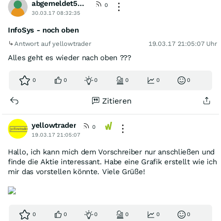
abgemeldet568354
0
30.03.17 08:32:35
InfoSys - noch oben
Antwort auf yellowtrader
19.03.17 21:05:07 Uhr
Alles geht es wieder nach oben ???
0
0
0
0
0
0
Zitieren
yellowtrader
0
19.03.17 21:05:07
Hallo, ich kann mich dem Vorschreiber nur anschließen und
finde die Aktie interessant. Habe eine Grafik erstellt wie ich
mir das vorstellen könnte. Viele Grüße!
0
0
0
0
0
0