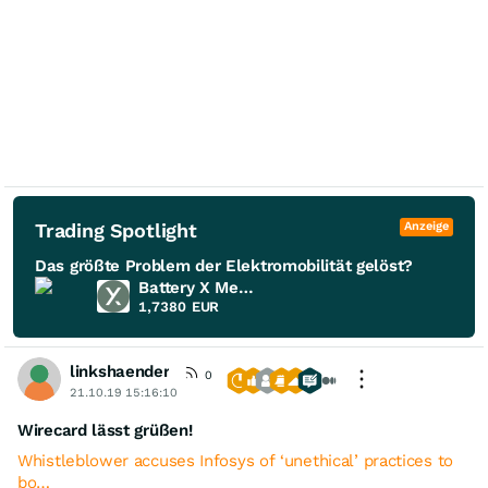
Trading Spotlight
Anzeige
Das größte Problem der Elektromobilität gelöst?
Battery X Metals
1,7380
EUR
linkshaender
0
21.10.19 15:16:10
Wirecard lässt grüßen!
Whistleblower accuses Infosys of ‘unethical’ practices to
bo…