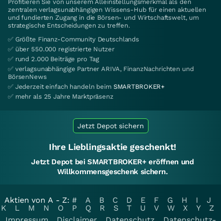
Profitieren Sie von unserem Alleinstellungsmerkmal als den
zentralen verlagsunabhängigen Wissens-Hub für einen aktuellen
und fundierten Zugang in die Börsen- und Wirtschaftswelt, um
strategische Entscheidungen zu treffen.
✅ Größte Finanz-Community Deutschlands
✅ über 550.000 registrierte Nutzer
✅ rund 2.000 Beiträge pro Tag
✅ verlagsunabhängige Partner ARIVA, FinanzNachrichten und
BörsenNews
✅ Jederzeit einfach handeln beim
SMARTBROKER+
✅ mehr als 25 Jahre Marktpräsenz
Jetzt Depot sichern
Ihre Lieblingsaktie geschenkt!
Jetzt Depot bei SMARTBROKER+ eröffnen und
Willkommensgeschenk sichern.
Aktien von A - Z:
#
A
B
C
D
E
F
G
H
I
J
K
L
M
N
O
P
Q
R
S
T
U
V
W
X
Y
Z
Impressum
Disclaimer
Datenschutz
Datenschutz-