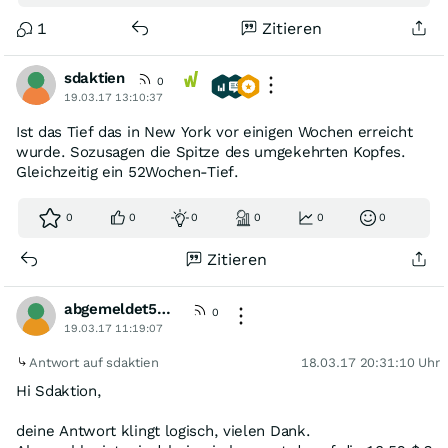
1
Zitieren
sdaktien
0
19.03.17 13:10:37
Ist das Tief das in New York vor einigen Wochen erreicht
wurde. Sozusagen die Spitze des umgekehrten Kopfes.
Gleichzeitig ein 52Wochen-Tief.
0
0
0
0
0
0
Zitieren
abgemeldet568354
0
19.03.17 11:19:07
Antwort auf sdaktien
18.03.17 20:31:10 Uhr
Hi Sdaktion,
deine Antwort klingt logisch, vielen Dank.