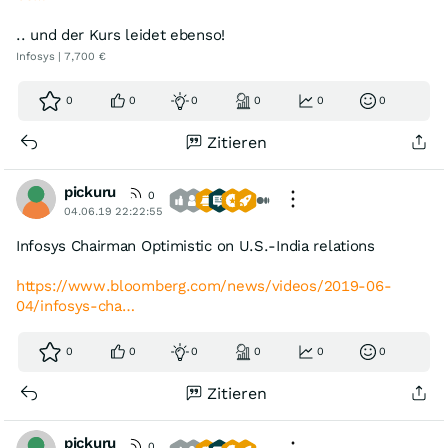
.. und der Kurs leidet ebenso!
Infosys | 7,700 €
0
0
0
0
0
0
Zitieren
pickuru
0
04.06.19 22:22:55
Infosys Chairman Optimistic on U.S.-India relations
https://www.bloomberg.com/news/videos/2019-06-
04/infosys-cha…
0
0
0
0
0
0
Zitieren
pickuru
0