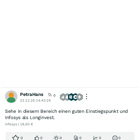
PetraHans
0
22.12.25 14:42:25
Sehe in diesem Bereich einen guten Einstiegspunkt und
Infosys als Longinvest.
Infosys | 16,50 €
0
0
0
0
0
0