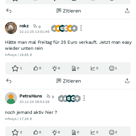
Zitieren
rokz
0
22.12.25 13:01:46
Hätte man mal Freitag für 25 Euro verkauft. Jetzt man easy
wieder unten rein
Infosys | 16,65 €
1
0
0
0
0
1
Zitieren
PetraHans
0
20.12.25 09:53:28
noch jemand aktiv hier ?
Infosys | 17,35 €
2
0
0
0
0
2