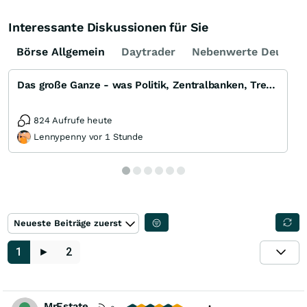
Interessante Diskussionen für Sie
Börse Allgemein
Daytrader
Nebenwerte Deutsch
Das große Ganze - was Politik, Zentralbanken, Trends, Medien und Gesellschaft mit Aktien, Rohstoffen
824 Aufrufe heute
Lennypenny vor 1 Stunde
Neueste Beiträge zuerst
1
►
2
MrEstate