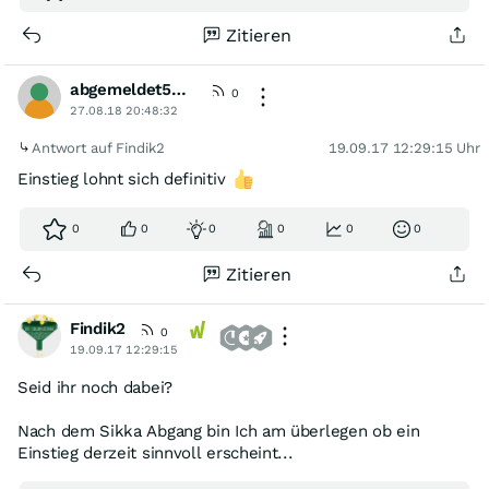
Zitieren
abgemeldet568354
0
27.08.18 20:48:32
Antwort auf Findik2
19.09.17 12:29:15 Uhr
Einstieg lohnt sich definitiv
0
0
0
0
0
0
Zitieren
Findik2
0
19.09.17 12:29:15
Seid ihr noch dabei?
Nach dem Sikka Abgang bin Ich am überlegen ob ein
Einstieg derzeit sinnvoll erscheint...