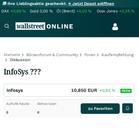
🎁 Ihre Lieblingsaktie geschenkt.
→ Jetzt Depot eröffnen
DAX
+0,69
%
Gold
0,00
%
Öl (Brent)
+0,02
%
Dow Jones
+0,25
%
Börsenforum & Community
Foren
Kaufempfehlung
Startseite
Diskussion
InfoSys ???
Infosys
10,850
EUR
+0,93
%
Aktie
Aufrufe heute:
Aktive User:
zu Favoriten
0
0