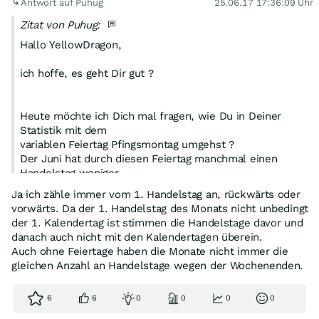
Antwort auf Puhug
25.06.17 17:36:09 Uhr
Zitat von Puhug:
Hallo YellowDragon,
ich hoffe, es geht Dir gut ?
Heute möchte ich Dich mal fragen, wie Du in Deiner
Statistik mit dem
variablen Feiertag Pfingsmontag umgehst ?
Der Juni hat durch diesen Feiertag manchmal einen
Handelstag weniger.
Ja ich zähle immer vom 1. Handelstag an, rückwärts oder
In diesem Jahr war ja Pfingsten am 05. Juni, womit es
vorwärts. Da der 1. Handelstag des Monats nicht unbedingt
nur 21 Handelstage
der 1. Kalendertag ist stimmen die Handelstage davor und
werden, oder betrachtest Du in Deiner Auswertung den
danach auch nicht mit den Kalendertagen überein.
05. Juni als den dritten
Auch ohne Feiertage haben die Monate nicht immer die
Handelstag im Monat, an dem halt kein Handel stattfand
gleichen Anzahl an Handelstage wegen der Wochenenden.
? Dann also 22
Handelstage ?
6
6
0
0
0
0
Die 5 Vortage im Monatswechsel sind immer 1:1 die