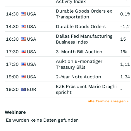
Activity Index
Durable Goods Orders ex
14:30
USA
0,1
Transportation
14:30
USA
Durable Goods Orders
-1,1
Dallas Fed Manufacturing
16:30
USA
15
Business Index
17:30
USA
3-Month Bill Auction
1%
Auktion 6-monatiger
17:30
USA
1,1
Treasury Bills
19:00
USA
2-Year Note Auction
1,3
EZB Präsident Mario Draghi
19:30
EUR
-
spricht
alle Termine anzeigen »
Webinare
Es wurden keine Daten gefunden