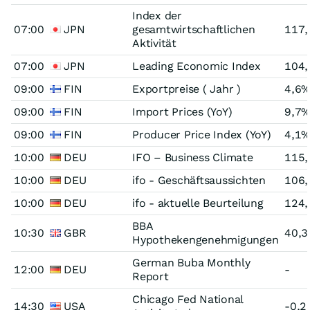
Index der
07:00
JPN
gesamtwirtschaftlichen
117,
Aktivität
07:00
JPN
Leading Economic Index
104,
09:00
FIN
Exportpreise ( Jahr )
4,6
09:00
FIN
Import Prices (YoY)
9,7
09:00
FIN
Producer Price Index (YoY)
4,1
10:00
DEU
IFO – Business Climate
115,
10:00
DEU
ifo - Geschäftsaussichten
106,
10:00
DEU
ifo - aktuelle Beurteilung
124,
BBA
10:30
GBR
40,3
Hypothekengenehmigungen
German Buba Monthly
12:00
DEU
-
Report
Chicago Fed National
14:30
USA
-0,2