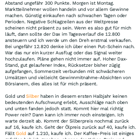
Abstand ungefähr 300 Punkte. Morgen ist Montag.
Marktteilnehmer wollen handeln und vor allem Gewinne
machen. Günstig einkaufen nach schwachen Tagen oder
Perioden. Negative Schlagzeilen aus der Weltpresse
scheinen nicht präsent zu sein. Wenn es also gut für mich
läuft, dann sollte der Dax im Tagesverlauf die 12.800
ansteuern und ich werde um den Dreh erstmal verkaufen.
Bei ungefähr 12.820 denke ich über einen Put-Schein nach.
War das nur ein kurzer Ausflug oder das Signal weiter
hochzulaufen. Pläne gehen nicht immer auf. Hoher Dax-
Stand, gut gelaufener Index, Rücksetzer bisher zügig
aufgefangen, Sommerzeit verbunden mit schwächeren
Umsätzen und vielleicht Gewinnmitnahme-Absichten von
Börsianern, dies alles ist für mich präsent.
Gold und
Silber
haben in diesem ersten Halbjahr keinen
bedeutenden Aufschwung erlebt, Ausschläge nach oben
und unten fanden jedoch statt. Kommt hier mal richtig
Power rein? Dann kann ich immer noch einsteigen. Ich
warte derzeit ab. Kommt der Silberpreis nochmal zurück
auf 16, kaufe ich. Geht der Ölpreis zurück auf 40, kaufe ich.
Fällt
Gold
auf 1.210, kaufe ich. Der Kaffee-Preis ist einiges