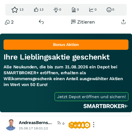
13
13
0
0
0
0
2
Zitieren
Bonus Aktion
Ihre Lieblingsaktie geschenkt
Alle Neukunden, die bis zum 31.08.2026 ein Depot bei
SMARTBROKER+ eröffnen, erhalten als
Willkommensgeschenk einen Anteil ausgewählter Aktien
im Wert von 50 Euro!
Jetzt Depot eröffnen und sichern!
AndreasBernstein
[VIP]
0
25.06.17 16:01:12