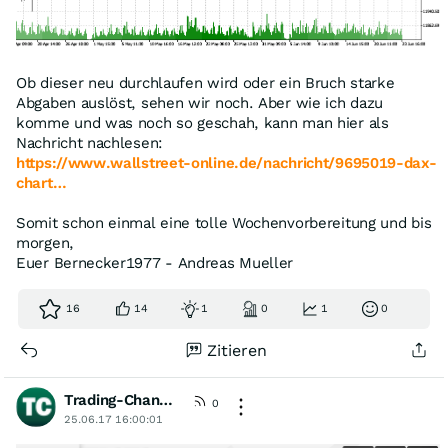
Ob dieser neu durchlaufen wird oder ein Bruch starke
Abgaben auslöst, sehen wir noch. Aber wie ich dazu
komme und was noch so geschah, kann man hier als
Nachricht nachlesen:
https://www.wallstreet-online.de/nachricht/9695019-dax-
chart…
Somit schon einmal eine tolle Wochenvorbereitung und bis
morgen,
Euer Bernecker1977 - Andreas Mueller
16
14
1
0
1
0
Zitieren
Trading-Chancen
[wO]
0
25.06.17 16:00:01