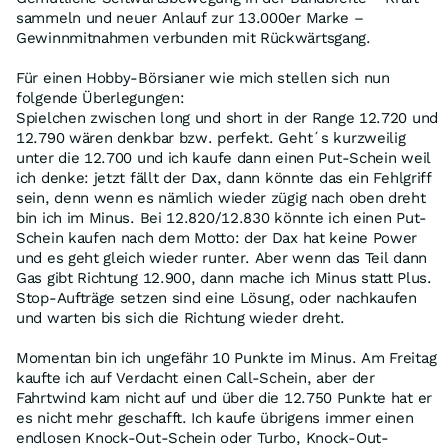
sammeln und neuer Anlauf zur 13.000er Marke –
Gewinnmitnahmen verbunden mit Rückwärtsgang.
Für einen Hobby-Börsianer wie mich stellen sich nun
folgende Überlegungen:
Spielchen zwischen long und short in der Range 12.720 und
12.790 wären denkbar bzw. perfekt. Geht´s kurzweilig
unter die 12.700 und ich kaufe dann einen Put-Schein weil
ich denke: jetzt fällt der Dax, dann könnte das ein Fehlgriff
sein, denn wenn es nämlich wieder zügig nach oben dreht
bin ich im Minus. Bei 12.820/12.830 könnte ich einen Put-
Schein kaufen nach dem Motto: der Dax hat keine Power
und es geht gleich wieder runter. Aber wenn das Teil dann
Gas gibt Richtung 12.900, dann mache ich Minus statt Plus.
Stop-Aufträge setzen sind eine Lösung, oder nachkaufen
und warten bis sich die Richtung wieder dreht.
Momentan bin ich ungefähr 10 Punkte im Minus. Am Freitag
kaufte ich auf Verdacht einen Call-Schein, aber der
Fahrtwind kam nicht auf und über die 12.750 Punkte hat er
es nicht mehr geschafft. Ich kaufe übrigens immer einen
endlosen Knock-Out-Schein oder Turbo, Knock-Out-