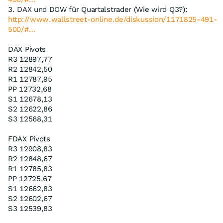
3. DAX und DOW für Quartalstrader (Wie wird Q3?):
http://www.wallstreet-online.de/diskussion/1171825-491-
500/#…
DAX Pivots
R3 12897,77
R2 12842,50
R1 12787,95
PP 12732,68
S1 12678,13
S2 12622,86
S3 12568,31
FDAX Pivots
R3 12908,83
R2 12848,67
R1 12785,83
PP 12725,67
S1 12662,83
S2 12602,67
S3 12539,83