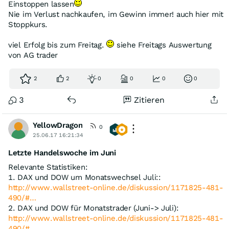
Einstoppen lassen
Nie im Verlust nachkaufen, im Gewinn immer! auch hier mit
Stoppkurs.
viel Erfolg bis zum Freitag.
siehe Freitags Auswertung
von AG trader
2
2
0
0
0
0
3
Zitieren
YellowDragon
0
25.06.17 16:21:34
Letzte Handelswoche im Juni
Relevante Statistiken:
1. DAX und DOW um Monatswechsel Juli::
http://www.wallstreet-online.de/diskussion/1171825-481-
490/#…
2. DAX und DOW für Monatstrader (Juni-> Juli):
http://www.wallstreet-online.de/diskussion/1171825-481-
490/#…