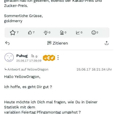
gefallen hab ich gesehen, ebenso der Kakao-Preis und
Zucker-Preis.
Sommerliche Grüsse,
goldmerry
7
7
0
0
0
0
Zitieren
Puhug
0
25.06.17 17:36:09
Antwort auf YellowDragon
25.06.17 16:21:34 Uhr
Hallo YellowDragon,
ich hoffe, es geht Dir gut ?
Heute möchte ich Dich mal fragen, wie Du in Deiner
Statistik mit dem
variablen Feiertag Pfingsmontag umgehst ?