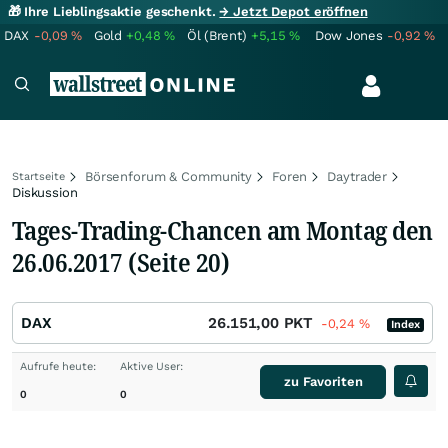
🎁 Ihre Lieblingsaktie geschenkt.
→ Jetzt Depot eröffnen
DAX
-0,09
%
Gold
+0,48
%
Öl (Brent)
+5,15
%
Dow Jones
-0,92
%
Börsenforum & Community
Foren
Daytrader
Startseite
Diskussion
Tages-Trading-Chancen am Montag den
26.06.2017 (Seite 20)
DAX
26.151,00
PKT
-0,24
%
Index
Aufrufe heute:
Aktive User:
zu Favoriten
0
0