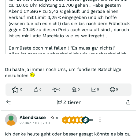
ca. 10.00 Uhr Richtung 12.700 gehen . Habe gestern
Abend CY5GGP zu 2,43 € gekauft und gerade einen
Verkauf mit Limit 3,25 € eingegeben und ich hoffe
(wissen tue ich es nicht) das sie bis nach dem Frühstück
gegen 09.45 zu diesen Preis auch verkauft sind , danach
ist es mir Latte Macchiato wie es weitergeht .
Es müsste doch mal fallen ! "Es muss gar nichts!"
Alles ist genauso wahrscheinlich wie unwahrscheinlich ,
die höhere Wahrscheinlichkeit hat und ist auf lange Sicht
immer Long das ist nun mal Fakt ! Dazwischen muss man
Du haste ja immer noch Uns, um fundierte Ratschläge
sich etwas zurecht fummeln .
einzuholen
0
0
0
0
0
0
Zitieren
Abendkasse
0
27.06.17 07:57:10
Ich denke heute geht oder besser gesagt könnte es bis ca.