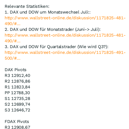
Relevante Statistiken:
1. DAX und DOW um Monatswechsel Juli::
http://www.wallstreet-online.de/diskussion/1171825-481-
490/#…
2. DAX und DOW für Monatstrader (Juni-> Juli):
http://www.wallstreet-online.de/diskussion/1171825-481-
490/#…
3. DAX und DOW für Quartalstrader (Wie wird Q3?):
http://www.wallstreet-online.de/diskussion/1171825-491-
500/#…
DAX Pivots
R3 12912,40
R2 12876,86
R1 12823,84
PP 12788,30
S1 12735,28
S2 12699,74
S3 12646,72
FDAX Pivots
R3 12908,67