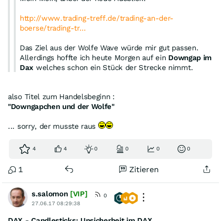
http://www.trading-treff.de/trading-an-der-
boerse/trading-tr…
Das Ziel aus der Wolfe Wave würde mir gut passen.
Allerdings hoffte ich heute Morgen auf ein
Downgap im
Dax
welches schon ein Stück der Strecke nimmt.
Danach sieht es nun ganz und gar nicht aus...
also Titel zum Handelsbeginn :
"Downgapchen und der Wolfe"
Ok, es gab eines. Evtl. hätte ich mich deutlicher
ausdrücken sollen. Ich wollte eher so 50 Punkte...
... sorry, der musste raus
4
4
0
0
0
0
1
Zitieren
s.salomon
[VIP]
0
27.06.17 08:29:38
DAX - Candlesticks: Unsicherheit im DAX