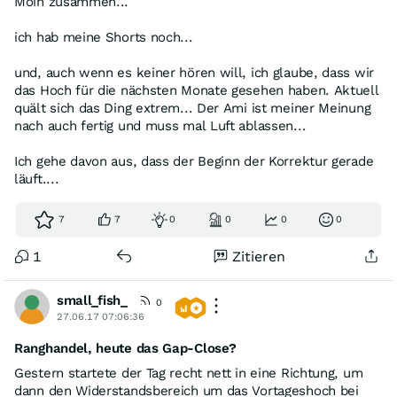
Moin zusammen...
ich hab meine Shorts noch...
und, auch wenn es keiner hören will, ich glaube, dass wir
das Hoch für die nächsten Monate gesehen haben. Aktuell
quält sich das Ding extrem... Der Ami ist meiner Meinung
nach auch fertig und muss mal Luft ablassen...
Ich gehe davon aus, dass der Beginn der Korrektur gerade
läuft....
7
7
0
0
0
0
1
Zitieren
small_fish_
0
27.06.17 07:06:36
Ranghandel, heute das Gap-Close?
Gestern startete der Tag recht nett in eine Richtung, um
dann den Widerstandsbereich um das Vortageshoch bei