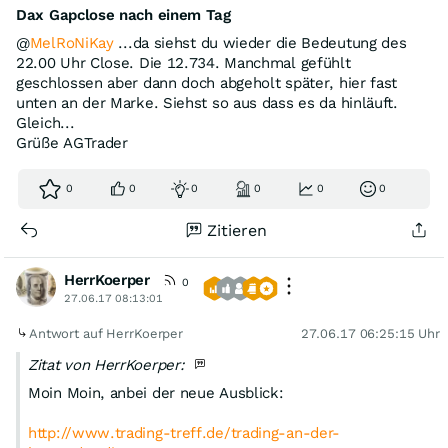
Dax Gapclose nach einem Tag
@
MelRoNiKay
...da siehst du wieder die Bedeutung des
22.00 Uhr Close. Die 12.734. Manchmal gefühlt
geschlossen aber dann doch abgeholt später, hier fast
unten an der Marke. Siehst so aus dass es da hinläuft.
Gleich...
Grüße AGTrader
0
0
0
0
0
0
Zitieren
HerrKoerper
0
27.06.17 08:13:01
Antwort auf HerrKoerper
27.06.17 06:25:15 Uhr
Zitat von HerrKoerper:
Moin Moin, anbei der neue Ausblick:
http://www.trading-treff.de/trading-an-der-