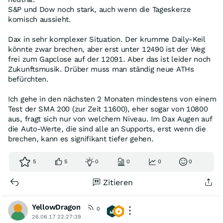
S&P und Dow noch stark, auch wenn die Tageskerze
komisch aussieht.
Dax in sehr komplexer Situation. Der krumme Daily-Keil
könnte zwar brechen, aber erst unter 12490 ist der Weg
frei zum Gapclose auf der 12091. Aber das ist leider noch
Zukunftsmusik. Drüber muss man ständig neue ATHs
befürchten.
Ich gehe in den nächsten 2 Monaten mindestens von einem
Test der SMA 200 (zur Zeit 11600), eher sogar von 10800
aus, fragt sich nur von welchem Niveau. Im Dax Augen auf
die Auto-Werte, die sind alle an Supports, erst wenn die
brechen, kann es signifikant tiefer gehen.
5
5
0
0
0
0
Zitieren
YellowDragon
0
26.06.17 22:27:39