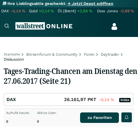
🎁 Ihre Lieblingsaktie geschenkt.
→ Jetzt Depot eröffnen
DAX
-0,14
%
Gold
+0,14
%
Öl (Brent)
+2,85
%
Dow Jones
-0,69
%
Börsenforum & Community
Foren
Daytrader
Startseite
Diskussion
Tages-Trading-Chancen am Dienstag den
27.06.2017 (Seite 21)
DAX
26.161,97
PKT
-0,14
%
Index
Aufrufe heute:
Aktive User:
zu Favoriten
0
0