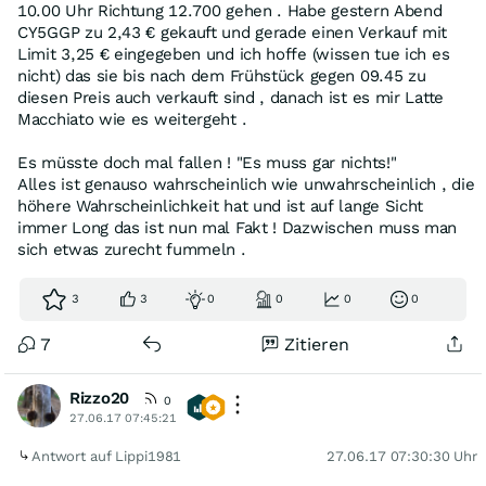
10.00 Uhr Richtung 12.700 gehen . Habe gestern Abend
CY5GGP zu 2,43 € gekauft und gerade einen Verkauf mit
Limit 3,25 € eingegeben und ich hoffe (wissen tue ich es
nicht) das sie bis nach dem Frühstück gegen 09.45 zu
diesen Preis auch verkauft sind , danach ist es mir Latte
Macchiato wie es weitergeht .
Es müsste doch mal fallen ! "Es muss gar nichts!"
Alles ist genauso wahrscheinlich wie unwahrscheinlich , die
höhere Wahrscheinlichkeit hat und ist auf lange Sicht
immer Long das ist nun mal Fakt ! Dazwischen muss man
sich etwas zurecht fummeln .
3
3
0
0
0
0
7
Zitieren
Rizzo20
0
27.06.17 07:45:21
Antwort auf Lippi1981
27.06.17 07:30:30 Uhr