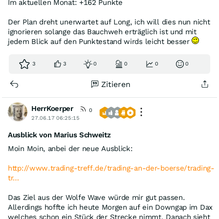
Im aktuellen Monat: +162 Punkte
Der Plan dreht unerwartet auf Long, ich will dies nun nicht
ignorieren solange das Bauchweh erträglich ist und mit
jedem Blick auf den Punktestand wirds leicht besser
3
3
0
0
0
0
Zitieren
HerrKoerper
0
27.06.17 06:25:15
Ausblick von Marius Schweitz
Moin Moin, anbei der neue Ausblick:
http://www.trading-treff.de/trading-an-der-boerse/trading-
tr…
Das Ziel aus der Wolfe Wave würde mir gut passen.
Allerdings hoffte ich heute Morgen auf ein Downgap im Dax
welches schon ein Stück der Strecke nimmt. Danach sieht