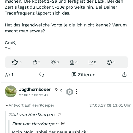
machen. Die kostet 1-2$ und fertig ist der Lack. Bei den
Zertis legst du Locker 5-10€ pro Seite hin. Bei Deiner
Tradefrequenz läppert sich das.
Hat das irgendwelche Vorteile die ich nicht kenne? Warum
macht man sowas?
Gruß,
TH
5
5
0
0
0
0
1
Zitieren
Jagdhornboxer
0
27.06.17 08:29:47
Antwort auf HerrKoerper
27.06.17 08:13:01 Uhr
Zitat von HerrKoerper:
Zitat von HerrKoerper:
Moin Moin, anbei der neue Ausblick: