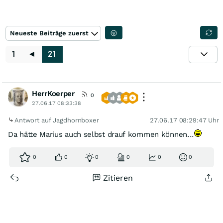
Neueste Beiträge zuerst
1
◄
21
HerrKoerper
0
27.06.17 08:33:38
Antwort auf Jagdhornboxer
27.06.17 08:29:47 Uhr
Da hätte Marius auch selbst drauf kommen können...
0
0
0
0
0
0
Zitieren