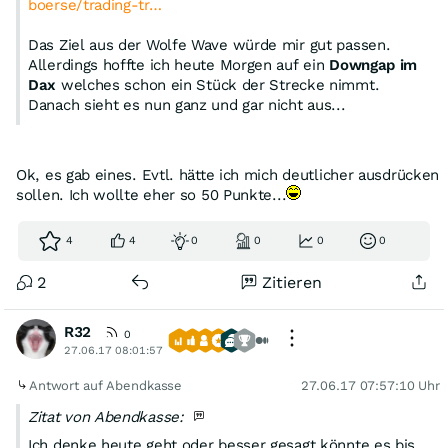
boerse/trading-tr…
Das Ziel aus der Wolfe Wave würde mir gut passen.
Allerdings hoffte ich heute Morgen auf ein
Downgap im
Dax
welches schon ein Stück der Strecke nimmt.
Danach sieht es nun ganz und gar nicht aus...
Ok, es gab eines. Evtl. hätte ich mich deutlicher ausdrücken
sollen. Ich wollte eher so 50 Punkte...
4
4
0
0
0
0
2
Zitieren
R32
0
27.06.17 08:01:57
Antwort auf Abendkasse
27.06.17 07:57:10 Uhr
Zitat von Abendkasse:
Ich denke heute geht oder besser gesagt könnte es bis