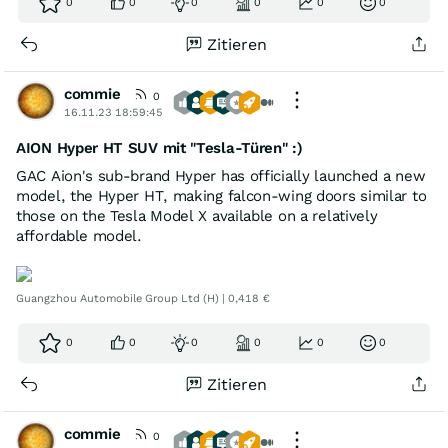
0
0
0
0
0
0
Zitieren
commie
0
16.11.23 18:59:45
AION Hyper HT SUV mit "Tesla-Türen" :)
GAC Aion's sub-brand Hyper has officially launched a new
model, the Hyper HT, making falcon-wing doors similar to
those on the Tesla Model X available on a relatively
affordable model.
Guangzhou Automobile Group Ltd (H) | 0,418 €
0
0
0
0
0
0
Zitieren
commie
0