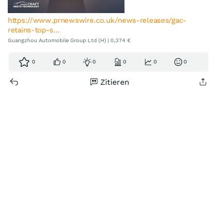
https://www.prnewswire.co.uk/news-releases/gac-
retains-top-s…
Guangzhou Automobile Group Ltd (H) | 0,374 €
0
0
0
0
0
0
Zitieren