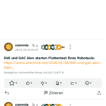
commie
0
29.01.26 22:42:47
Didi und GAC Aion starten Flottentest ihres Robotaxis:
https://www.electrive.net/2026/01/28/didi-und-gac-aion-
start…
Guangzhou Automobile Group Ltd (H) | 0,407 €
0
0
0
0
0
0
Zitieren
commie
0