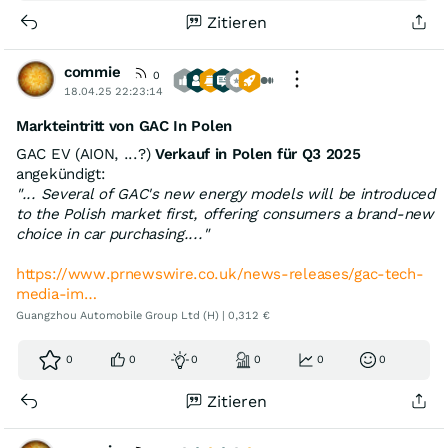
Zitieren
commie
0
18.04.25 22:23:14
Markteintritt von GAC In Polen
GAC EV (AION, ...?)
Verkauf in Polen für Q3 2025
angekündigt:
"... Several of GAC's new energy models will be introduced
to the Polish market first, offering consumers a brand-new
choice in car purchasing...."
https://www.prnewswire.co.uk/news-releases/gac-tech-
media-im…
Guangzhou Automobile Group Ltd (H) | 0,312 €
0
0
0
0
0
0
Zitieren