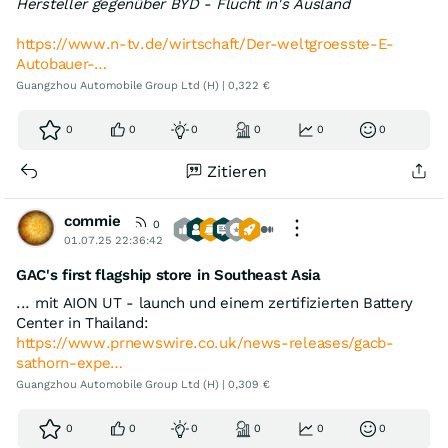
Hersteller gegenüber BYD - Flucht in's Ausland
https://www.n-tv.de/wirtschaft/Der-weltgroesste-E-
Autobauer-…
Guangzhou Automobile Group Ltd (H) | 0,322 €
0
0
0
0
0
0
Zitieren
commie
0
01.07.25 22:36:42
GAC's first flagship store in Southeast Asia
... mit AION UT - launch und einem zertifizierten Battery
Center in Thailand:
https://www.prnewswire.co.uk/news-releases/gacb-
sathorn-expe…
Guangzhou Automobile Group Ltd (H) | 0,309 €
0
0
0
0
0
0