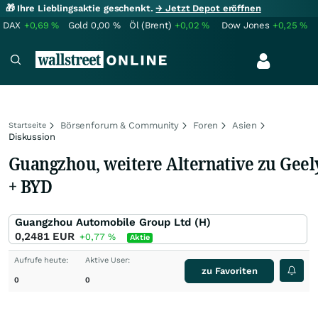
🎁 Ihre Lieblingsaktie geschenkt.
→ Jetzt Depot eröffnen
DAX
+0,69
%
Gold
0,00
%
Öl (Brent)
+0,02
%
Dow Jones
+0,25
%
Börsenforum & Community
Foren
Asien
Startseite
Diskussion
Guangzhou, weitere Alternative zu Geel
+ BYD
Guangzhou Automobile Group Ltd (H)
0,2481
EUR
+0,77
%
Aktie
Aufrufe heute:
Aktive User:
zu Favoriten
0
0