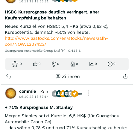
16.11.23 18:55:31
HSBC Kursprognose deutlich verringert, aber
Kaufempfehlung beibehalten
Neues Kursziel von HSBC: 5,4 HK$ (etwa 0,63 €),
Kurspotential demnach ~50% von heute.
http://www.aastocks.com/en/stocks/news/aafn-
con/NOW.1307423/
Guangzhou Automobile Group Ltd (H) | 0,418 €
0
0
0
0
0
0
Zitieren
commie
0
06.10.23 18:57:14
+ 71% Kursprognose M. Stanley
Morgan Stanley setzt Kursziel 6,5 HK$ (für Guangzhou
Automobile Group Co)
- das wären 0,78 € und rund 71% Kursaufschlag zu heute: