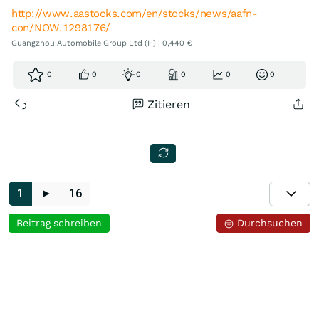
http://www.aastocks.com/en/stocks/news/aafn-
con/NOW.1298176/
Guangzhou Automobile Group Ltd (H) | 0,440 €
0
0
0
0
0
0
Zitieren
1
►
16
Beitrag schreiben
Durchsuchen