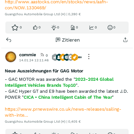
http://www.aastocks.com/en/stocks/news/aafn-
con/NOW.1330469/
Guangzhou Automobile Group Ltd (H) | 0,390 €
0
0
0
0
0
0
Zitieren
commie
0
14.01.24 12:11:46
Neue Auszeichnungen für GAG Motor
- GAC MOTOR was awarded the "
2023-2024 Global
Intelligent Vehicles Brands Top10
".
- GAC Hyper GT and E9 have been awarded the latest J.D.
POWER "
CICA • China Intelligent Cabin of The Year
"
https://www.prnewswire.co.uk/news-releases/sailing-
with-inte…
Guangzhou Automobile Group Ltd (H) | 0,405 €