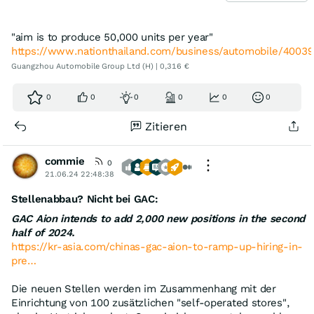
"aim is to produce 50,000 units per year"
https://www.nationthailand.com/business/automobile/4003
Guangzhou Automobile Group Ltd (H) | 0,316 €
0
0
0
0
0
0
Zitieren
commie
0
21.06.24 22:48:38
Stellenabbau? Nicht bei GAC:
GAC Aion intends to add 2,000 new positions in the second
half of 2024.
https://kr-asia.com/chinas-gac-aion-to-ramp-up-hiring-in-
pre…
Die neuen Stellen werden im Zusammenhang mit der
Einrichtung von 100 zusätzlichen "self-operated stores",