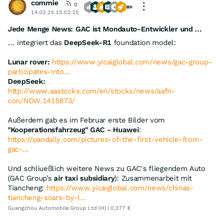
commie
0
14.02.25 15:52:25
Jede Menge News: GAC ist Mondauto-Entwickler und ...
... integriert das
DeepSeek-R1
foundation model:
Lunar rover:
https://www.yicaiglobal.com/news/gac-group-
participates-into…
DeepSeek:
http://www.aastocks.com/en/stocks/news/aafn-
con/NOW.1415873/
Außerdem gab es im Februar erste Bilder vom
"Kooperationsfahrzeug" GAC - Huawei
:
https://pandaily.com/pictures-of-the-first-vehicle-from-
gac-…
Und schliueßlich weitere News zu GAC's fliegendem Auto
(GAC Group’s
air taxi subsidiary
): Zusammenarbeit mit
Tiancheng:
https://www.yicaiglobal.com/news/chinas-
tiancheng-soars-by-l…
Guangzhou Automobile Group Ltd (H) | 0,377 €