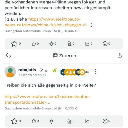
die vorhandenen Merger-Pläne wegen lokaler und
persönlicher Interessen scheitern bzw. eingestampft
werden.
( z.B. siehe
https://www.elektroauto-
news.net/news/china-fusion-changan-d…
)
Guangzhou Automobile Group Ltd (H) | 0,335 €
0
0
0
0
0
0
Zitieren
rabajatis
0
15.07.25 23:30:52
Treiben die sich alle gegenseitig in die Pleite?
https://www.reuters.com/business/autos-
transportation/state-…
Guangzhou Automobile Group Ltd (H) | 0,333 €
0
0
0
0
0
0