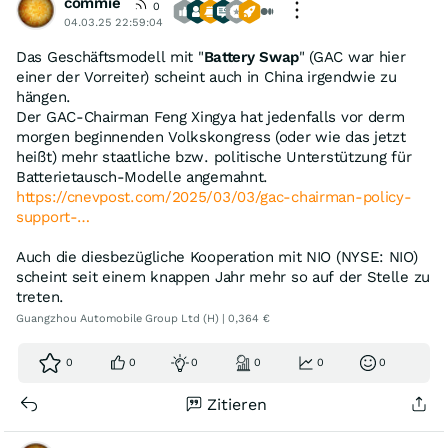
commie
0
04.03.25 22:59:04
Das Geschäftsmodell mit "
Battery Swap
" (GAC war hier
einer der Vorreiter) scheint auch in China irgendwie zu
hängen.
Der GAC-Chairman Feng Xingya hat jedenfalls vor derm
morgen beginnenden Volkskongress (oder wie das jetzt
heißt) mehr staatliche bzw. politische Unterstützung für
Batterietausch-Modelle angemahnt.
https://cnevpost.com/2025/03/03/gac-chairman-policy-
support-…
Auch die diesbezügliche Kooperation mit NIO (NYSE: NIO)
scheint seit einem knappen Jahr mehr so auf der Stelle zu
treten.
Guangzhou Automobile Group Ltd (H) | 0,364 €
0
0
0
0
0
0
Zitieren