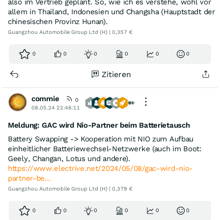
also im Vertrieb geplant. So, wie ich es verstehe, wohl vor
allem in Thailand, Indonesien und Changsha (Hauptstadt der
chinesischen Provinz Hunan).
Guangzhou Automobile Group Ltd (H) | 0,357 €
0
0
0
0
0
0
Zitieren
commie
0
08.05.24 22:46:11
Meldung: GAC wird Nio-Partner beim Batterietausch
Battery Swapping -> Kooperation mit NIO zum Aufbau
einheitlicher Batteriewechsel-Netzwerke (auch im Boot:
Geely, Changan, Lotus und andere).
https://www.electrive.net/2024/05/08/gac-wird-nio-
partner-be…
Guangzhou Automobile Group Ltd (H) | 0,379 €
0
0
0
0
0
0