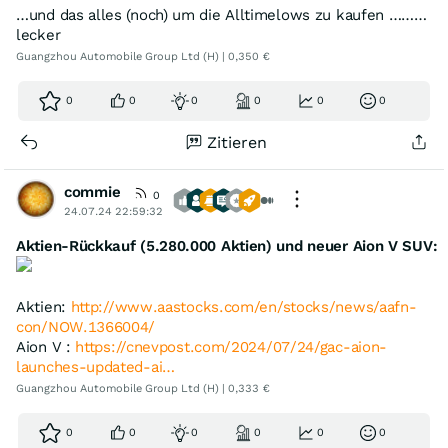
…und das alles (noch) um die Alltimelows zu kaufen ………
lecker
Guangzhou Automobile Group Ltd (H) | 0,350 €
0
0
0
0
0
0
Zitieren
commie
0
24.07.24 22:59:32
Aktien-Rückkauf (5.280.000 Aktien) und neuer Aion V SUV:
Aktien:
http://www.aastocks.com/en/stocks/news/aafn-
con/NOW.1366004/
Aion V :
https://cnevpost.com/2024/07/24/gac-aion-
launches-updated-ai…
Guangzhou Automobile Group Ltd (H) | 0,333 €
0
0
0
0
0
0