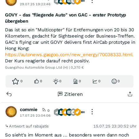
29.07.25 19:23:46
GOVY - das "fliegende Auto" von GAC - erster Prototyp
übergeben
Das ist so ein "Multicopter" für Entfernungen von 20 bis 30
Kilometern, gedacht für Sightseeing oder Business-Treffen.
GAC's flying car unit GOVY delivers first AirCab prototype in
Hong Kong:
https://autonews.gasgoo.com/new_energy/70038333.html
Der Kurs reagierte darauf recht positiv.
Guangzhou Automobile Group Ltd (H) | 0,370 €
0
0
0
0
0
0
Zitieren
commie
0
17.07.25 23:04:06
Antwort auf rabajatis
15.07.25 23:30:52 Uhr
So sieht's im Moment aus ... besonders wenn dann noch