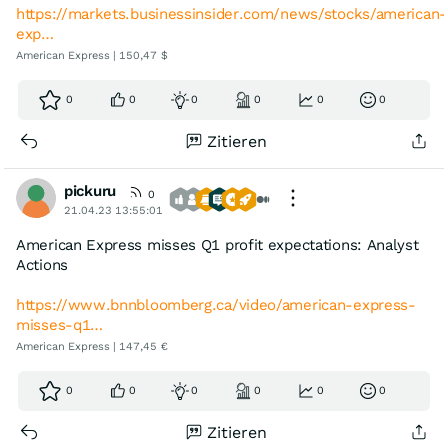
https://markets.businessinsider.com/news/stocks/american-
exp…
American Express | 150,47 $
0
0
0
0
0
0
Zitieren
pickuru
0
21.04.23 13:55:01
American Express misses Q1 profit expectations: Analyst
Actions
https://www.bnnbloomberg.ca/video/american-express-
misses-q1…
American Express | 147,45 €
0
0
0
0
0
0
Zitieren