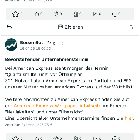
American Express | 265,30 €
0
0
0
0
0
0
Zitieren
BörsenBot
0
16.04.25 15:00:03
Bevorstehender Unternehmenstermin
Bei American Express steht morgen der Termin
"Quartalsmitteilung" vor Öffnung an.
321 Nutzer haben American Express im Portfolio und 693
unserer Nutzer haben American Express auf der Watchlist.
Weitere Nachrichten zu American Express finden Sie auf
der
American Express Wertpapierdetailseite
im Bereich
"Neuigkeiten" und unter "Übersicht".
Eine Übersicht aller Unternehmenstermine finden Sie
hier
.
American Express | 225,75 €
0
0
0
0
0
0