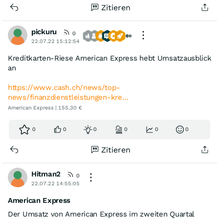
Zitieren
pickuru
0
22.07.22 15:12:54
Kreditkarten-Riese American Express hebt Umsatzausblick
an
https://www.cash.ch/news/top-
news/finanzdienstleistungen-kre…
American Express | 155,30 €
0
0
0
0
0
0
Zitieren
Hitman2
0
22.07.22 14:55:05
American Express
Der Umsatz von American Express im zweiten Quartal