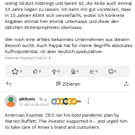
wenig GEdult mitbringt und bereit ist, die Aktie auch einmal
10 Jahre liegen zu lassen. Ich kann mir gut vorstellen, dass
in 10 Jahren AEMX sich vervielfacht, wobei ich konkrete
Angaben einmal hier einmal unterlasse und diese den
üblichen Aktienpropheten überlasse.
Wer noch eine drittes bekanntes Unternehmen aus diesem
Bereich sucht: Auch Paypal hat für meine Begriffe absolutes
Aufholpotential, ist aber deutlich spekulativer.
American Express | 149,32 $
0
0
0
0
0
0
Zitieren
pickuru
0
27.09.23 16:33:47
American Express' CEO ran his bold pandemic plan by
Warren Buffett. The investor supported it - and urged him
to take care of Amex's brand and customers