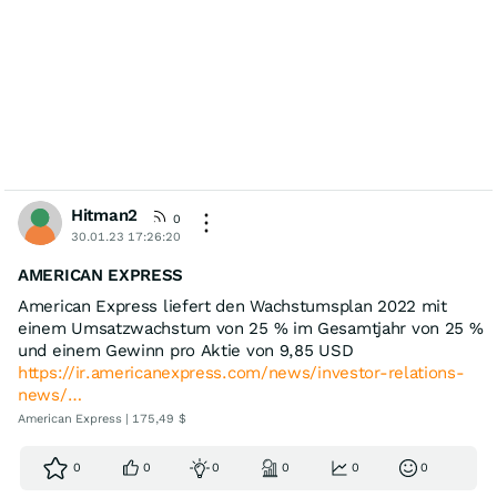
Hitman2
0
30.01.23 17:26:20
AMERICAN EXPRESS
American Express liefert den Wachstumsplan 2022 mit
einem Umsatzwachstum von 25 % im Gesamtjahr von 25 %
und einem Gewinn pro Aktie von 9,85 USD
https://ir.americanexpress.com/news/investor-relations-
news/…
American Express | 175,49 $
0
0
0
0
0
0