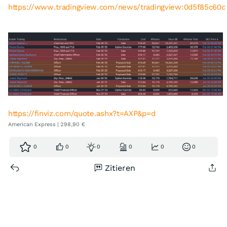
https://www.tradingview.com/news/tradingview:0d5f85c60
https://finviz.com/quote.ashx?t=AXP&p=d
American Express | 298,90 €
0
0
0
0
0
0
Zitieren