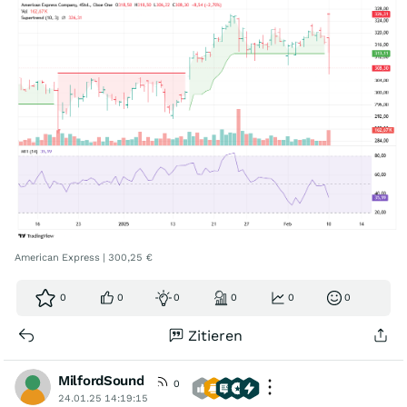
American Express | 300,25 €
0
0
0
0
0
0
Zitieren
MilfordSound
0
24.01.25 14:19:15