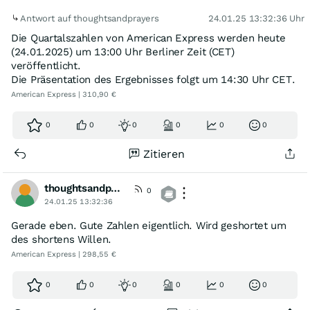
Antwort auf thoughtsandprayers
24.01.25 13:32:36 Uhr
Die Quartalszahlen von American Express werden heute
(24.01.2025) um 13:00 Uhr Berliner Zeit (CET)
veröffentlicht.
Die Präsentation des Ergebnisses folgt um 14:30 Uhr CET.
American Express | 310,90 €
0
0
0
0
0
0
Zitieren
thoughtsandprayers
0
24.01.25 13:32:36
Gerade eben. Gute Zahlen eigentlich. Wird geshortet um
des shortens Willen.
American Express | 298,55 €
0
0
0
0
0
0