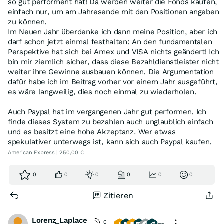
so gut performent hat! Da werden weiter die Fonds kaufen,
einfach nur, um am Jahresende mit den Positionen angeben
zu können.
Im Neuen Jahr überdenke ich dann meine Position, aber ich
darf schon jetzt einmal festhalten: An den fundamentalen
Perspektive hat sich bei Amex und VISA nichts geändert! Ich
bin mir ziemlich sicher, dass diese Bezahldienstleister nicht
weiter ihre Gewinne ausbauen können. Die Argumentation
dafür habe ich im Beitrag vorher vor einem Jahr ausgeführt,
es wäre langweilig, dies noch einmal zu wiederholen.
Auch Paypal hat im vergangenen Jahr gut performen. Ich
finde dieses System zu bezahlen auch unglaublich einfach
und es besitzt eine hohe Akzeptanz. Wer etwas
spekulativer unterwegs ist, kann sich auch Paypal kaufen.
American Express | 250,00 €
0
0
0
0
0
0
Zitieren
Lorenz_Laplace
0