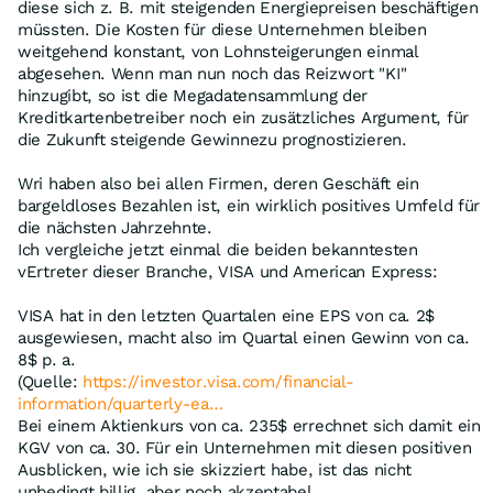
diese sich z. B. mit steigenden Energiepreisen beschäftigen
müssten. Die Kosten für diese Unternehmen bleiben
weitgehend konstant, von Lohnsteigerungen einmal
abgesehen. Wenn man nun noch das Reizwort "KI"
hinzugibt, so ist die Megadatensammlung der
Kreditkartenbetreiber noch ein zusätzliches Argument, für
die Zukunft steigende Gewinnezu prognostizieren.
Wri haben also bei allen Firmen, deren Geschäft ein
bargeldloses Bezahlen ist, ein wirklich positives Umfeld für
die nächsten Jahrzehnte.
Ich vergleiche jetzt einmal die beiden bekanntesten
vErtreter dieser Branche, VISA und American Express:
VISA hat in den letzten Quartalen eine EPS von ca. 2$
ausgewiesen, macht also im Quartal einen Gewinn von ca.
8$ p. a.
(Quelle:
https://investor.visa.com/financial-
information/quarterly-ea…
Bei einem Aktienkurs von ca. 235$ errechnet sich damit ein
KGV von ca. 30. Für ein Unternehmen mit diesen positiven
Ausblicken, wie ich sie skizziert habe, ist das nicht
unbedingt billig, aber noch akzeptabel.