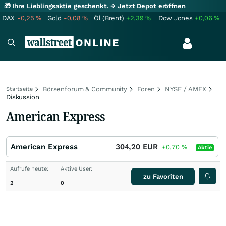
🎁 Ihre Lieblingsaktie geschenkt.
→ Jetzt Depot eröffnen
DAX
-0,25
%
Gold
-0,08
%
Öl (Brent)
+2,39
%
Dow Jones
+0,06
%
Börsenforum & Community
Foren
NYSE / AMEX
Startseite
Diskussion
American Express
American Express
304,20
EUR
+0,70
%
Aktie
Aufrufe heute:
Aktive User:
zu Favoriten
2
0