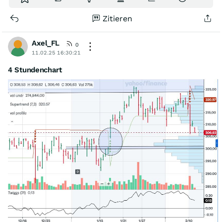
Zitieren
Axel_FL
0
11.02.25 16:30:21
4 Stundenchart