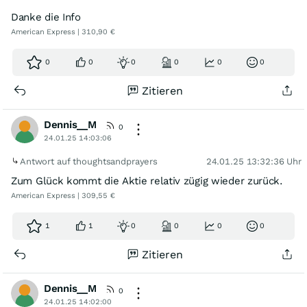
Danke die Info
American Express | 310,90 €
0
0
0
0
0
0
Zitieren
Dennis__M
0
24.01.25 14:03:06
Antwort auf thoughtsandprayers
24.01.25 13:32:36 Uhr
Zum Glück kommt die Aktie relativ zügig wieder zurück.
American Express | 309,55 €
1
1
0
0
0
0
Zitieren
Dennis__M
0
24.01.25 14:02:00