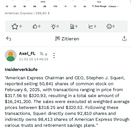
American Express | 296,80 €
0
0
0
0
0
0
Zitieren
Axel_FL
0
11.02.25 14:46:25
Insiderverkäufe
"American Express Chairman and CEO, Stephen J. Squeri,
reported selling 50,841 shares of common stock on
February 6, 2025, with transactions ranging in price from
$317.56 to $320.93, resulting in a total sale amount of
$16,241,200. The sales were executed at weighted average
prices between $318.25 and $320.52. Following these
transactions, Squeri directly owns 92,810 shares and
indirectly owns 98,413 shares of American Express through
various trusts and retirement savings plans."