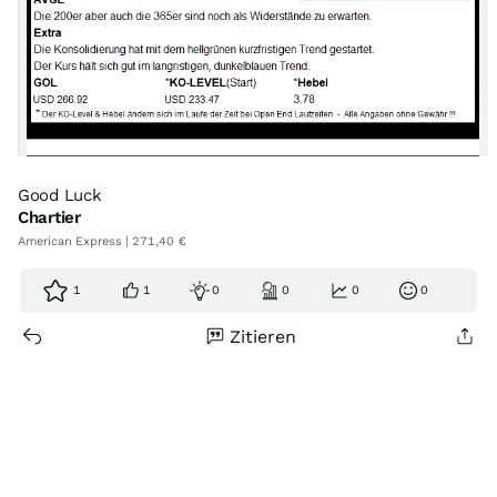
Good Luck
Chartier
American Express | 271,40 €
1
1
0
0
0
0
Zitieren