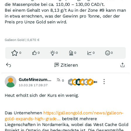
die Massenprobe bei ca. 110,00 – 130,00 CAD/t.
Bei einem Gehalt von 8,13 g/t Au in der Zone #9 kann man
in etwa errechnen, was der Gewinn pro Tonne, oder der
Preis pro Unze Gold sein wird.
Galleon Gold | 0,670 €
0
0
0
0
0
0
Zitieren
GuteMinezumBoersenspiel
0
10.03.26 17:39:37
Heut erholt sich der Kurs ein wenig.
Das Unternehmen
https://galleongold.com/news/galleon-
gold-expands-high-grade…
betreibt mehrere
Liegenschaften in Nordamerika, wobei das West Cache Gold
Projekt in Ontario das bedeutendste ist. Die Gesamtgröße