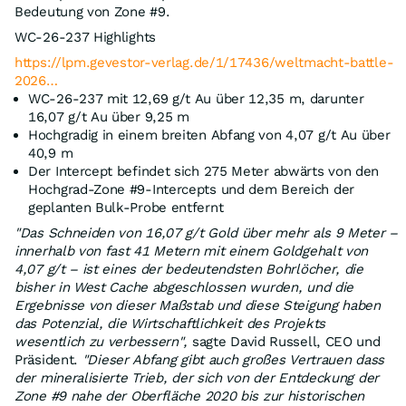
Bedeutung von Zone #9.
WC-26-237 Highlights
https://lpm.gevestor-verlag.de/1/17436/weltmacht-battle-
2026…
WC-26-237 mit 12,69 g/t Au über 12,35 m, darunter
16,07 g/t Au über 9,25 m
Hochgradig in einem breiten Abfang von 4,07 g/t Au über
40,9 m
Der Intercept befindet sich 275 Meter abwärts von den
Hochgrad-Zone #9-Intercepts und dem Bereich der
geplanten Bulk-Probe entfernt
"Das Schneiden von 16,07 g/t Gold über mehr als 9 Meter –
innerhalb von fast 41 Metern mit einem Goldgehalt von
4,07 g/t – ist eines der bedeutendsten Bohrlöcher, die
bisher in West Cache abgeschlossen wurden, und die
Ergebnisse von dieser Maßstab und diese Steigung haben
das Potenzial, die Wirtschaftlichkeit des Projekts
wesentlich zu verbessern",
sagte David Russell, CEO und
Präsident.
"Dieser Abfang gibt auch großes Vertrauen dass
der mineralisierte Trieb, der sich von der Entdeckung der
Zone #9 nahe der Oberfläche 2020 bis zur historischen