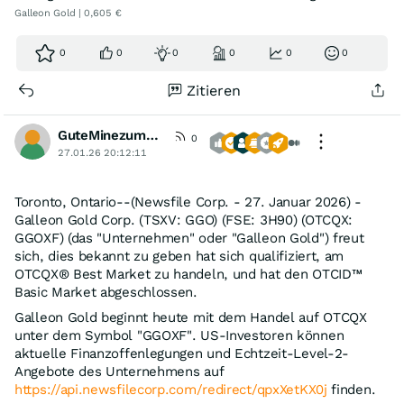
Galleon Gold | 0,605 €
0
0
0
0
0
0
Zitieren
GuteMinezumBoersenspiel
0
27.01.26 20:12:11
Toronto, Ontario--(Newsfile Corp. - 27. Januar 2026) -
Galleon Gold Corp. (TSXV: GGO) (FSE: 3H90) (OTCQX:
GGOXF) (das "Unternehmen" oder "Galleon Gold") freut
sich, dies bekannt zu geben hat sich qualifiziert, am
OTCQX® Best Market zu handeln, und hat den OTCID™
Basic Market abgeschlossen.
Galleon Gold beginnt heute mit dem Handel auf OTCQX
unter dem Symbol "GGOXF". US-Investoren können
aktuelle Finanzoffenlegungen und Echtzeit-Level-2-
Angebote des Unternehmens auf
https://api.newsfilecorp.com/redirect/qpxXetKX0j
finden.