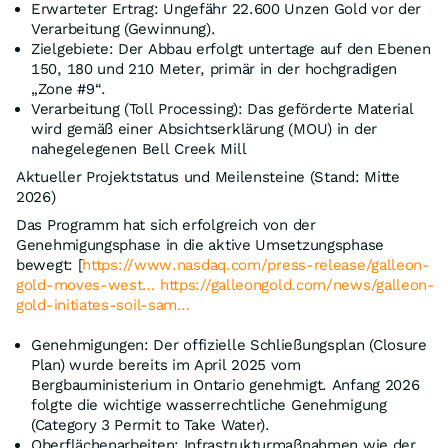
Erwarteter Ertrag: Ungefähr 22.600 Unzen Gold vor der
Verarbeitung (Gewinnung).
Zielgebiete: Der Abbau erfolgt untertage auf den Ebenen
150, 180 und 210 Meter, primär in der hochgradigen
„Zone #9“.
Verarbeitung (Toll Processing): Das geförderte Material
wird gemäß einer Absichtserklärung (MOU) in der
nahegelegenen Bell Creek Mill
Aktueller Projektstatus und Meilensteine (Stand: Mitte
2026)
Das Programm hat sich erfolgreich von der
Genehmigungsphase in die aktive Umsetzungsphase
bewegt: [
https://www.nasdaq.com/press-release/galleon-
gold-moves-west…
https://galleongold.com/news/galleon-
gold-initiates-soil-sam…
Genehmigungen: Der offizielle Schließungsplan (Closure
Plan) wurde bereits im April 2025 vom
Bergbauministerium in Ontario genehmigt. Anfang 2026
folgte die wichtige wasserrechtliche Genehmigung
(Category 3 Permit to Take Water).
Oberflächenarbeiten: Infrastrukturmaßnahmen wie der