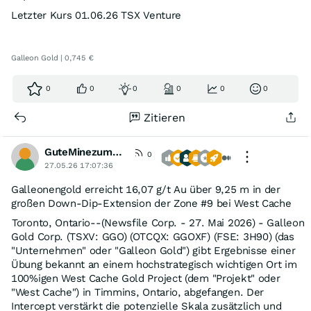
Letzter Kurs 01.06.26 TSX Venture
Galleon Gold | 0,745 €
0
0
0
0
0
0
Zitieren
GuteMinezumBoersenspiel
0
27.05.26 17:07:36
Galleonengold erreicht 16,07 g/t Au über 9,25 m in der
großen Down-Dip-Extension der Zone #9 bei West Cache
Toronto, Ontario--(Newsfile Corp. - 27. Mai 2026) - Galleon
Gold Corp. (TSXV: GGO) (OTCQX: GGOXF) (FSE: 3H90) (das
"Unternehmen" oder "Galleon Gold") gibt Ergebnisse einer
Übung bekannt an einem hochstrategisch wichtigen Ort im
100%igen West Cache Gold Project (dem "Projekt" oder
"West Cache") in Timmins, Ontario, abgefangen. Der
Intercept verstärkt die potenzielle Skala zusätzlich und