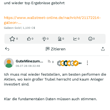
und wieder top Ergebnisse gebohrt
https://www.wallstreet-online.de/nachricht/21172214-
galleon-…
Galleon Gold | 1,100 C$
0
0
0
0
0
0
Zitieren
GuteMinezumBoersenspiel
0
06.07.26 08:32:48
Ich muss mal wieder feststellen, am besten performen die
Aktien, wo kein großer Trubel herrscht und kaum Anleger
investiert sind.
Klar die fundamentalen Daten müssen auch stimmen.