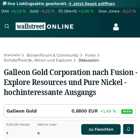
🎁 Ihre Lieblingsaktie geschenkt.
→ Jetzt Depot eröffnen
DAX
+0,19
%
Gold
-0,23
%
Öl (Brent)
+2,98
%
Dow Jones
-0,13
%
Börsenforum & Community
Foren
Startseite
Rohstoffwerte, Minen und Explorer
Diskussion
Galleon Gold Corporation nach Fusion -
Explore Resources und Pure Nickel -
hochinteressante Ausgangs
Galleon Gold
0,6800
EUR
+1,49
%
Aktie
Aufrufe heute:
Aktive User:
zu Favoriten
7
0