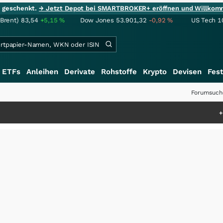
ie geschenkt.
→ Jetzt Depot bei SMARTBROKER+ eröffnen und Willkom
(Brent)
83,54
+5,15
%
Dow Jones
53.901,32
-0,92
%
US Tech 1
ETFs
Anleihen
Derivate
Rohstoffe
Krypto
Devisen
Fest
Forumsuch
+++
Schwere Selten