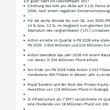
Ein guter Start ins Geschäftsjahr 2027
Erhöhung des NAV pro Aktie auf 3.131 Pence am 
2026, nach einem negativen Devisenumsetzungs
Für die sechs Monate bis zum 28. Juni 2026 (P6
14 % bzw. 13 %, im Vergleich zum gleichen Zei
Wachstum des vergleichbaren ("LFL") Umsatzes
Action erzielte im Quartal 4-P6 2026 eine star
P6 2025: 3.819 Millionen und 516 Millionen Eur
Action beendete das Jahr 2026 mit einem Barsa
von denen 3i 254 Millionen Pfund erhielt.
Am Ende von P6 2026 hatte Action 3.423 Filiale
mindestens 400 Filialen in diesem Jahr zu erre
Royal Sanders und der Rest des Private-Equity
Investition von 118 Millionen Pfund in Nutergia.
3i Infrastructure plc ("3iN") verzeichnete im Q
eine Dividende von 18 Millionen Pfund von 3iN.