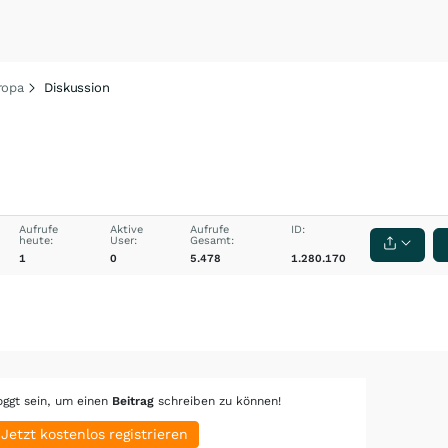
ropa
Diskussion
Aufrufe
Aktive
Aufrufe
ID:
heute:
User:
Gesamt:
1
0
5.478
1.280.170
oggt sein, um einen
Beitrag
schreiben zu können!
Jetzt kostenlos registrieren