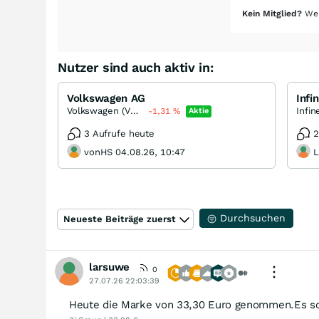
Kein Mitglied?
Wer
Nutzer sind auch aktiv in:
Volkswagen AG
Infi
Volkswagen (VW) Vz
-1,31
%
Aktie
3 Aufrufe heute
2
vonHS 04.08.26, 10:47
L
Durchsuchen
Neueste Beiträge zuerst
larsuwe
0
27.07.26 22:03:39
Heute die Marke von 33,30 Euro genommen.Es sch