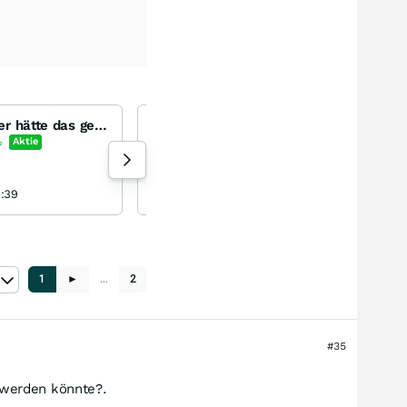
Deutsche Telekom, wer hätte das gedacht ?
Hapag-Lloyd AG
Hapag-Lloyd
%
Aktie
+1,73
%
Aktie
2 Aufrufe heute
0:39
vonHS 16.07.26, 09:39
1
►
…
2
#35
 werden könnte?.