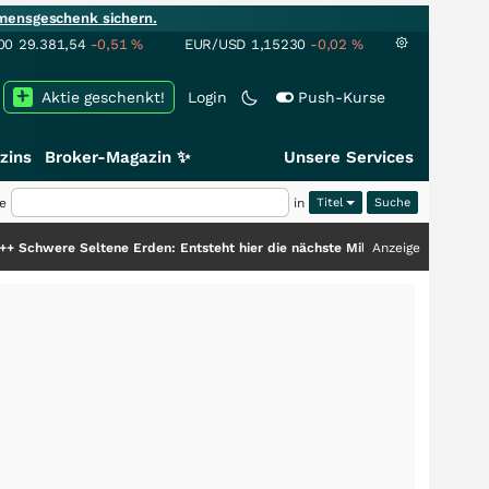
mensgeschenk sichern.
00
29.381,54
-0,51
%
EUR/USD
1,15230
-0,02
%
Aktie geschenkt!
Login
Push-Kurse
zins
Broker-Magazin ✨
Unsere Services
e
in
Titel
e Erden: Entsteht hier die nächste Milliardenstory?
+++
Anzeige