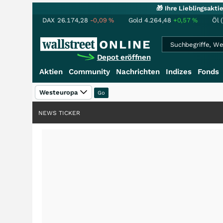
🎁 Ihre Lieblingsakt
DAX
26.174,28
-0,09
%
Gold
4.264,48
+0,57
%
Öl 
Depot eröffnen
Aktien
Community
Nachrichten
Indizes
Fonds
Westeuropa
NEWS TICKER