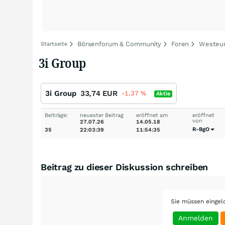
Börsenforum & Community
Foren
Westeu
Startseite
3i Group
3i Group
33,74
EUR
-1,37
%
Aktie
Beiträge:
neuester Beitrag
eröffnet am
eröffnet
von
27.07.26
14.05.18
R-BgO
35
22:03:39
11:54:35
Beitrag zu dieser Diskussion schreiben
Sie müssen eingel
Anmelden