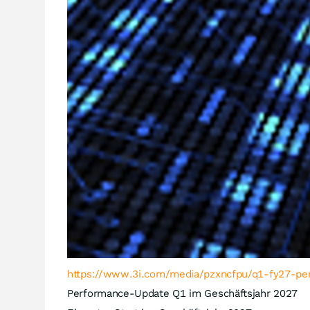
https://www.3i.com/media/pzxncfpu/q1-fy27-p
Performance-Update Q1 im Geschäftsjahr 2027