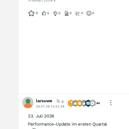
3i Group | 33,08 €
0
0
0
0
0
0
larsuwe
0
26.07.26 12:21:28
23. Juli 2026
Performance-Update im ersten Quartal