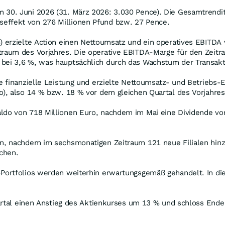
30. Juni 2026 (31. März 2026: 3.030 Pence). Die Gesamtrendite
effekt von 276 Millionen Pfund bzw. 27 Pence.
) erzielte Action einen Nettoumsatz und ein operatives EBITDA 
traum des Vorjahres. Die operative EBITDA-Marge für den Zeitra
 bei 3,6 %, was hauptsächlich durch das Wachstum der Transak
ke finanzielle Leistung und erzielte Nettoumsatz- und Betriebs-
o), also 14 % bzw. 18 % vor dem gleichen Quartal des Vorjahres
ldo von 718 Millionen Euro, nachdem im Mai eine Dividende von
n, nachdem im sechsmonatigen Zeitraum 121 neue Filialen hinzu
ichen.
-Portfolios werden weiterhin erwartungsgemäß gehandelt. In die
uartal einen Anstieg des Aktienkurses um 13 % und schloss Ende