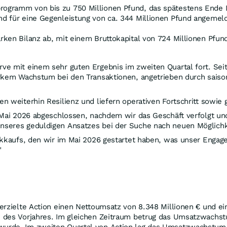
rogramm von bis zu 750 Millionen Pfund, das spätestens Ende 
und für eine Gegenleistung von ca. 344 Millionen Pfund angemel
arken Bilanz ab, mit einem Bruttokapital von 724 Millionen Pfu
ve mit einem sehr guten Ergebnis im zweiten Quartal fort. Sei
arkem Wachstum bei den Transaktionen, angetrieben durch saiso
n weiterhin Resilienz und liefern operativen Fortschritt sowie
 Mai 2026 abgeschlossen, nachdem wir das Geschäft verfolgt un
nseres geduldigen Ansatzes bei der Suche nach neuen Möglichk
ckkaufs, den wir im Mai 2026 gestartet haben, was unser Engage
"
erzielte Action einen Nettoumsatz von 8.348 Millionen € und ei
 des Vorjahres. Im gleichen Zeitraum betrug das Umsatzwachst