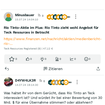
Minusbauer
0
15.07.24 14:04:10
Rio Tinto-Aktie im Plus: Rio Tinto zieht wohl Angebot für
Teck Resources in Betracht
https://www.finanzen.net/nachricht/aktien/medienbericht-
rio-…
Teck Resources Registered (B) | 47,12 €
0
0
0
0
0
0
Zitieren
D4YW4LK3R
0
14.07.24 19:14:30
Was haltet ihr von dem Gerücht, dass Rio Tinto an Teck
interessiert ist? Und würdet ihr bei einer Bewertung von 30
Mrd. $ für eine Übernahme stimmen? oder ablehnen?