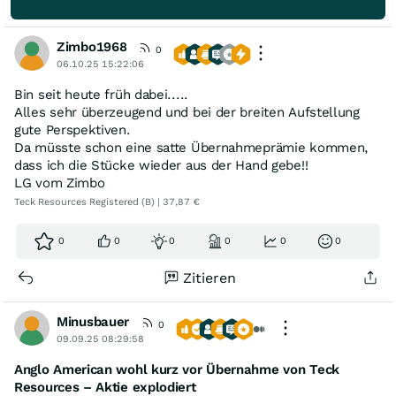
Zimbo1968
0
06.10.25 15:22:06
Bin seit heute früh dabei.....
Alles sehr überzeugend und bei der breiten Aufstellung
gute Perspektiven.
Da müsste schon eine satte Übernahmeprämie kommen,
dass ich die Stücke wieder aus der Hand gebe!!
LG vom Zimbo
Teck Resources Registered (B) | 37,87 €
0
0
0
0
0
0
Zitieren
Minusbauer
0
09.09.25 08:29:58
Anglo American wohl kurz vor Übernahme von Teck
Resources – Aktie explodiert