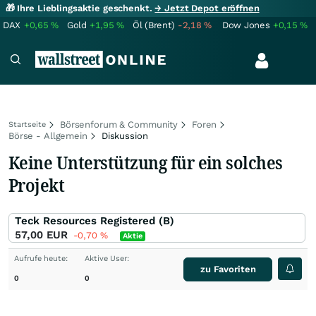
🎁 Ihre Lieblingsaktie geschenkt.
→ Jetzt Depot eröffnen
DAX
+0,65
%
Gold
+1,95
%
Öl (Brent)
-2,18
%
Dow Jones
+0,15
%
Börsenforum & Community
Foren
Startseite
Börse - Allgemein
Diskussion
Keine Unterstützung für ein solches
Projekt
Teck Resources Registered (B)
57,00
EUR
-0,70
%
Aktie
Aufrufe heute:
Aktive User:
zu Favoriten
0
0