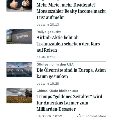
Mehr Miete, mehr Dividende?
Monatszahler Realty Income macht
Lust auf mehr!
gestern 20:13
Rallye gebucht
Airbnb-Aktie hebt ab –
Traumzahlen schicken den Kurs
auf Reisen
heute 07:50
Ölkrise nur in den USA
Die Ölvorräte sind in Europa, Asien
kaum gesunken
gestern 19:28
Chinas Käufe bleiben aus
Trumps "goldenes Zeitalter" wird
für Amerikas Farmer zum
Milliarden-Desaster
04.08.26, 18:59
5 Kommentare