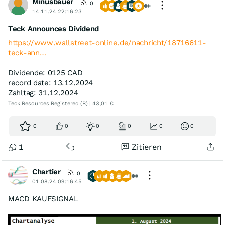
Minusbauer
0
14.11.24 22:16:23
Teck Announces Dividend
https://www.wallstreet-online.de/nachricht/18716611-
teck-ann…
Dividende: 0125 CAD
record date: 13.12.2024
Zahltag: 31.12.2024
Teck Resources Registered (B) | 43,01 €
0
0
0
0
0
0
1
Zitieren
Chartier
0
01.08.24 09:16:45
MACD KAUFSIGNAL