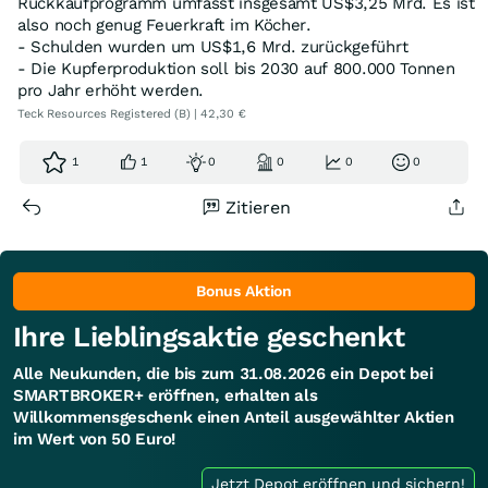
Rückkaufprogramm umfasst insgesamt US$3,25 Mrd. Es ist
also noch genug Feuerkraft im Köcher.
- Schulden wurden um US$1,6 Mrd. zurückgeführt
- Die Kupferproduktion soll bis 2030 auf 800.000 Tonnen
pro Jahr erhöht werden.
Teck Resources Registered (B) | 42,30 €
1
1
0
0
0
0
Zitieren
Bonus Aktion
Ihre Lieblingsaktie geschenkt
Alle Neukunden, die bis zum 31.08.2026 ein Depot bei
SMARTBROKER+ eröffnen, erhalten als
Willkommensgeschenk einen Anteil ausgewählter Aktien
im Wert von 50 Euro!
Jetzt Depot eröffnen und sichern!