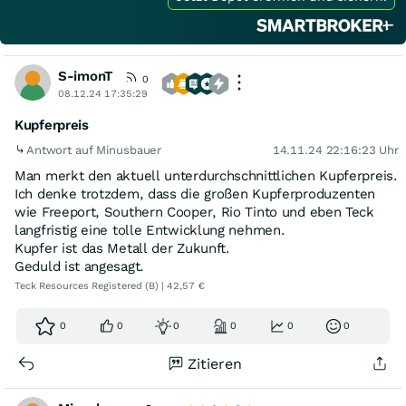
S-imonT
0
08.12.24 17:35:29
Kupferpreis
Antwort auf Minusbauer
14.11.24 22:16:23 Uhr
Man merkt den aktuell unterdurchschnittlichen Kupferpreis.
Ich denke trotzdem, dass die großen Kupferproduzenten
wie Freeport, Southern Cooper, Rio Tinto und eben Teck
langfristig eine tolle Entwicklung nehmen.
Kupfer ist das Metall der Zukunft.
Geduld ist angesagt.
Teck Resources Registered (B) | 42,57 €
0
0
0
0
0
0
Zitieren