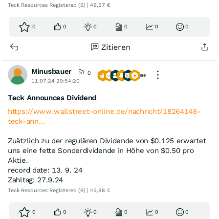
Teck Resources Registered (B) | 46,57 €
0
0
0
0
0
0
Zitieren
Minusbauer
0
11.07.24 20:54:20
Teck Announces Dividend
https://www.wallstreet-online.de/nachricht/18264148-
teck-ann…
Zuätzlich zu der regulären Dividende von $0.125 erwartet
uns eine fette Sonderdividende in Höhe von $0.50 pro
Aktie.
record date: 13. 9. 24
Zahltag: 27.9.24
Teck Resources Registered (B) | 45,88 €
0
0
0
0
0
0