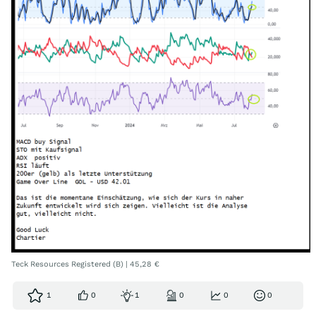
Teck Resources Registered (B) | 45,28 €
1
0
1
0
0
0