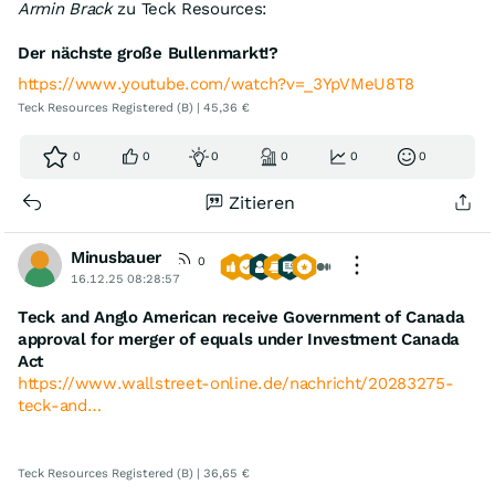
Armin Brack
zu Teck Resources:
Der nächste große Bullenmarkt!?
https://www.youtube.com/watch?v=_3YpVMeU8T8
Teck Resources Registered (B) | 45,36 €
0
0
0
0
0
0
Zitieren
Minusbauer
0
16.12.25 08:28:57
Teck and Anglo American receive Government of Canada
approval for merger of equals under Investment Canada
Act
https://www.wallstreet-online.de/nachricht/20283275-
teck-and…
Teck Resources Registered (B) | 36,65 €