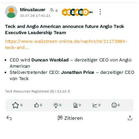
Minusbauer
0
30.07.26 17:41:21
Teck and Anglo American announce future Anglo Teck
Executive Leadership Team
https://www.wallstreet-online.de/nachricht/21173984-
teck-and…
CEO wird
Duncan Wanblad
– derzeitiger CEO von Anglo
American
Stellvertretender CEO:
Jonathan Price
– derzeitiger CEO
von Teck
Teck Resources Registered (B) | 53,02 €
0
0
0
0
0
0
Zitieren