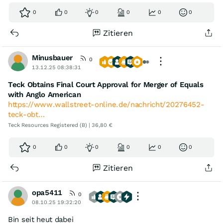
0
0
0
0
0
0
Zitieren
Minusbauer
0
13.12.25 08:38:31
Teck Obtains Final Court Approval for Merger of Equals
with Anglo American
https://www.wallstreet-online.de/nachricht/20276452-
teck-obt…
Teck Resources Registered (B) | 36,80 €
0
0
0
0
0
0
Zitieren
opa5411
0
08.10.25 19:32:20
Bin seit heut dabei