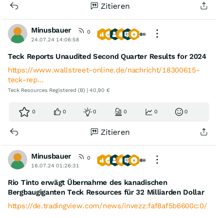
Zitieren
Minusbauer
0
24.07.24 14:06:58
Teck Reports Unaudited Second Quarter Results for 2024
https://www.wallstreet-online.de/nachricht/18300615-
teck-rep…
Teck Resources Registered (B) | 40,90 €
0
0
0
0
0
0
Zitieren
Minusbauer
0
16.07.24 01:26:31
Rio Tinto erwägt Übernahme des kanadischen
Bergbaugiganten Teck Resources für 32 Milliarden Dollar
https://de.tradingview.com/news/invezz:faf8af5b6600c:0/