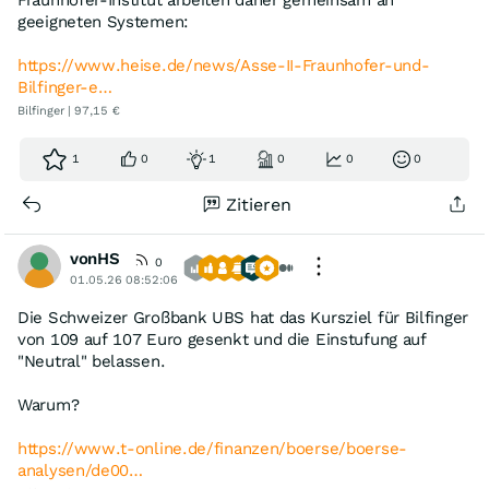
Fraunhofer-Institut arbeiten daher gemeinsam an
geeigneten Systemen:
https://www.heise.de/news/Asse-II-Fraunhofer-und-
Bilfinger-e…
Bilfinger | 97,15 €
1
0
1
0
0
0
Zitieren
vonHS
0
01.05.26 08:52:06
Die Schweizer Großbank UBS hat das Kursziel für Bilfinger
von 109 auf 107 Euro gesenkt und die Einstufung auf
"Neutral" belassen.
Warum?
https://www.t-online.de/finanzen/boerse/boerse-
analysen/de00…