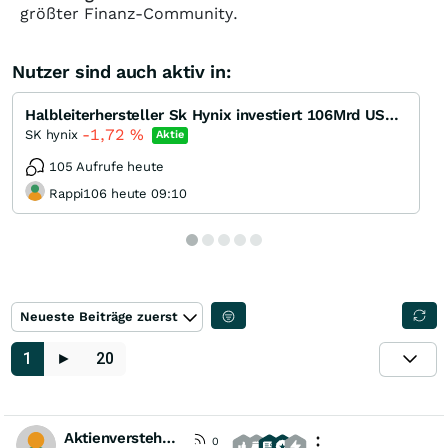
größter Finanz-Community.
Nutzer sind auch aktiv in:
Halbleiterhersteller Sk Hynix investiert 106Mrd USD in Megafabrik
-1,72
%
SK hynix
Aktie
105 Aufrufe heute
Rappi106 heute 09:10
Neueste Beiträge zuerst
1
►
20
Aktienversteher2025
0