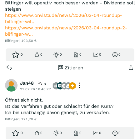
Bilfinger will operativ noch besser werden - Dividende soll
steigen
https://www.onvista.de/news/2026/03-04-roundup-
bilfinger-wil…
https://www.onvista.de/news/2026/03-04-roundup-2-
bilfinger-w…
Bilfinger | 103,50 €
0
0
0
0
0
0
Zitieren
Jan48
0
21.02.26 18:40:27
Öffnet sich nicht.
Ist das Verfahren gut oder schlecht für den Kurs?
Ich bin unabhängig davon geneigt, zu verkaufen.
Bilfinger | 121,70 €
0
0
0
0
0
0