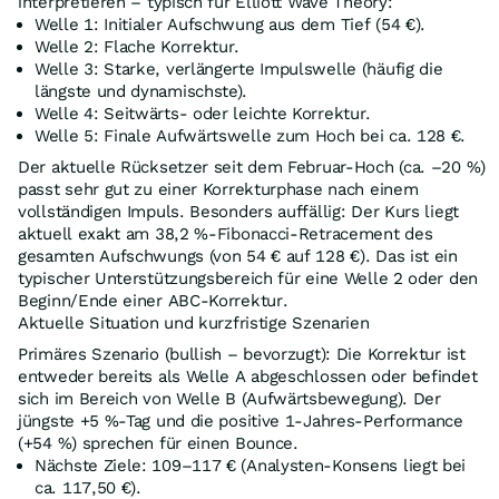
interpretieren – typisch für Elliott Wave Theory:
Welle 1: Initialer Aufschwung aus dem Tief (54 €).
Welle 2: Flache Korrektur.
Welle 3: Starke, verlängerte Impulswelle (häufig die
längste und dynamischste).
Welle 4: Seitwärts- oder leichte Korrektur.
Welle 5: Finale Aufwärtswelle zum Hoch bei ca. 128 €.
Der aktuelle Rücksetzer seit dem Februar-Hoch (ca. –20 %)
passt sehr gut zu einer Korrekturphase nach einem
vollständigen Impuls. Besonders auffällig: Der Kurs liegt
aktuell exakt am 38,2 %-Fibonacci-Retracement des
gesamten Aufschwungs (von 54 € auf 128 €). Das ist ein
typischer Unterstützungsbereich für eine Welle 2 oder den
Beginn/Ende einer ABC-Korrektur.
Aktuelle Situation und kurzfristige Szenarien
Primäres Szenario (bullish – bevorzugt): Die Korrektur ist
entweder bereits als Welle A abgeschlossen oder befindet
sich im Bereich von Welle B (Aufwärtsbewegung). Der
jüngste +5 %-Tag und die positive 1-Jahres-Performance
(+54 %) sprechen für einen Bounce.
Nächste Ziele: 109–117 € (Analysten-Konsens liegt bei
ca. 117,50 €).