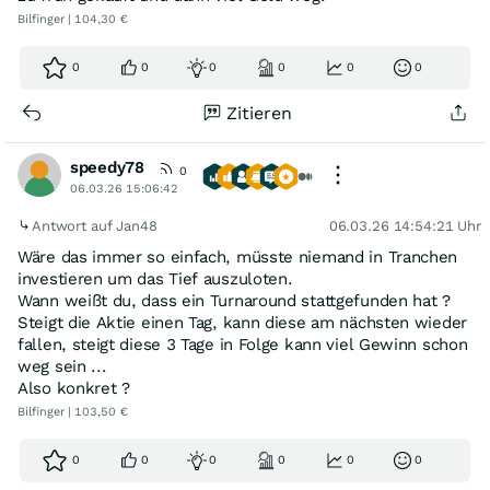
Bilfinger | 104,30 €
0
0
0
0
0
0
Zitieren
speedy78
0
06.03.26 15:06:42
Antwort auf Jan48
06.03.26 14:54:21 Uhr
Wäre das immer so einfach, müsste niemand in Tranchen
investieren um das Tief auszuloten.
Wann weißt du, dass ein Turnaround stattgefunden hat ?
Steigt die Aktie einen Tag, kann diese am nächsten wieder
fallen, steigt diese 3 Tage in Folge kann viel Gewinn schon
weg sein ...
Also konkret ?
Bilfinger | 103,50 €
0
0
0
0
0
0