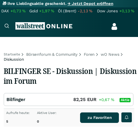
🎁 Ihre Lieblingsaktie geschenkt.
→ Jetzt Depot eröffnen
DAX
+0,73
%
Gold
+1,97
%
Öl (Brent)
-2,13
%
Dow Jones
+0,13
%
Börsenforum & Community
Foren
wO News
Startseite
Diskussion
BILFINGER SE - Diskussion | Diskussion
im Forum
Bilfinger
82,25
EUR
+0,67
%
Aktie
Aufrufe heute:
Aktive User:
zu Favoriten
5
0