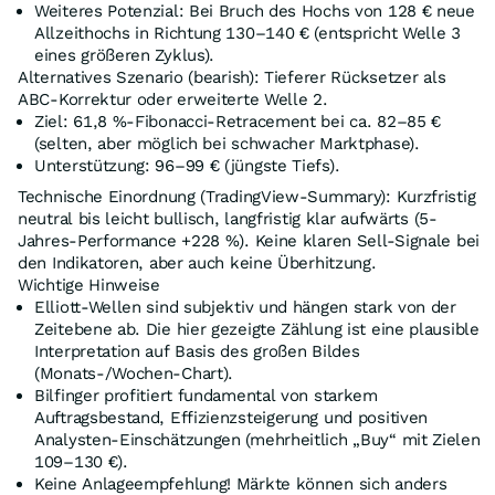
Weiteres Potenzial: Bei Bruch des Hochs von 128 € neue
Allzeithochs in Richtung 130–140 € (entspricht Welle 3
eines größeren Zyklus).
Alternatives Szenario (bearish): Tieferer Rücksetzer als
ABC-Korrektur oder erweiterte Welle 2.
Ziel: 61,8 %-Fibonacci-Retracement bei ca. 82–85 €
(selten, aber möglich bei schwacher Marktphase).
Unterstützung: 96–99 € (jüngste Tiefs).
Technische Einordnung (TradingView-Summary): Kurzfristig
neutral bis leicht bullisch, langfristig klar aufwärts (5-
Jahres-Performance +228 %). Keine klaren Sell-Signale bei
den Indikatoren, aber auch keine Überhitzung.
Wichtige Hinweise
Elliott-Wellen sind subjektiv und hängen stark von der
Zeitebene ab. Die hier gezeigte Zählung ist eine plausible
Interpretation auf Basis des großen Bildes
(Monats-/Wochen-Chart).
Bilfinger profitiert fundamental von starkem
Auftragsbestand, Effizienzsteigerung und positiven
Analysten-Einschätzungen (mehrheitlich „Buy“ mit Zielen
109–130 €).
Keine Anlageempfehlung! Märkte können sich anders