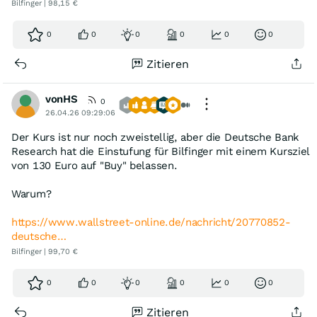
Bilfinger | 98,15 €
0
0
0
0
0
0
Zitieren
vonHS
0
26.04.26 09:29:06
Der Kurs ist nur noch zweistellig, aber die Deutsche Bank
Research hat die Einstufung für Bilfinger mit einem Kursziel
von 130 Euro auf "Buy" belassen.
Warum?
https://www.wallstreet-online.de/nachricht/20770852-
deutsche…
Bilfinger | 99,70 €
0
0
0
0
0
0
Zitieren