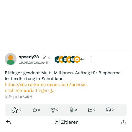
speedy78
0
19.05.26 16:10:45
Bilfinger gewinnt Multi-Millionen-Auftrag für Biopharma-
Instandhaltung in Schottland
https://de.marketscreener.com/boerse-
nachrichten/bilfinger-g…
Bilfinger | 87,35 €
0
0
0
0
0
0
Zitieren