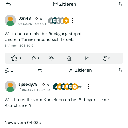
Zitieren
Jan48
0
06.03.26 14:54:21
Wart doch ab, bis der Rückgang stoppt.
Und ein Turnier around sich bildet.
Bilfinger | 103,30 €
0
0
0
0
0
0
1
Zitieren
speedy78
0
06.03.26 14:46:18
Was haltet Ihr vom Kurseinbruch bei Bilfinger - eine
Kaufchance ?
News vom 04.03.: