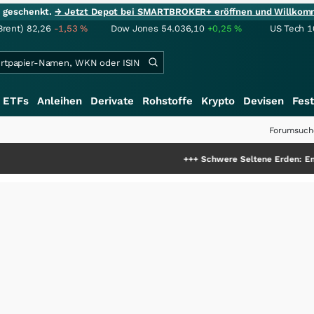
ie geschenkt.
→ Jetzt Depot bei SMARTBROKER+ eröffnen und Willkom
Brent)
82,26
-1,53
%
Dow Jones
54.036,10
+0,25
%
US Tech 1
ETFs
Anleihen
Derivate
Rohstoffe
Krypto
Devisen
Fest
Forumsuch
+++
Schwere Seltene Erden: Entsteht hier d