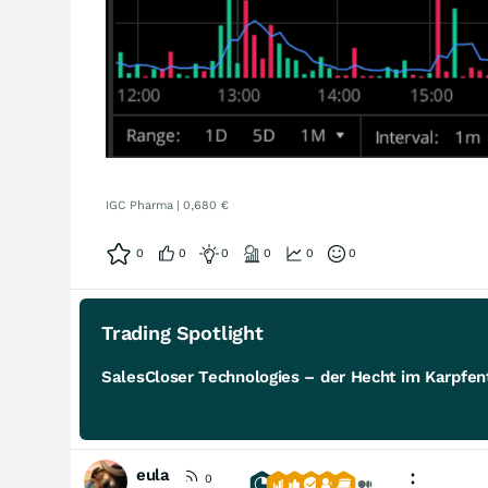
IGC Pharma | 0,680 €
0
0
0
0
0
0
Trading Spotlight
SalesCloser Technologies – der Hecht im Karpfent
eula
0