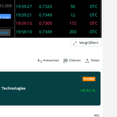
Vergrößern
Antworten
Zitieren
Teilen
Anzeige
 Technologies
+9,42
%
#91