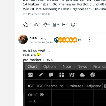
14 Nutzer haben IGC Pharma im Portfolio und 46 
Wie ist Ihre Meinung zu den Ergebnissen? Diskutie
IGC Pharma | 0,300 €
0
0
0
0
0
0
eula
0
04.04.24 10:06:10
es ist so weit....
bullisch
pre market 1,05 $