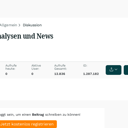
 Allgemein
Diskussion
analysen und News
Aufrufe
Aktive
Aufrufe
ID:
heute:
User:
Gesamt:
0
0
12.836
1.287.182
oggt sein, um einen
Beitrag
schreiben zu können!
Jetzt kostenlos registrieren