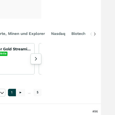
rte, Minen und Explorer
Nasdaq
Biotech
DAX
LunR Royalties - Neuer Gold Streaming Gigant der Lundin Family
Metlen Energie Rohstoffe und Verteidigung für Europa
Metlen Energy & Metals
Aktie
-0,57
%
Aktie
9 Aufrufe heute
pondos gestern 10:53
1
►
…
5
#96