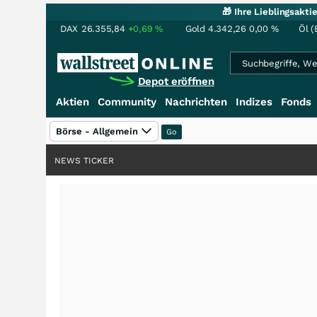
🎁 Ihre Lieblingsakt
DAX
26.355,84
+0,69
%
Gold
4.342,26
0,00
%
Öl (
Depot eröffnen
Aktien
Community
Nachrichten
Indizes
Fonds
Börse - Allgemein
NEWS TICKER