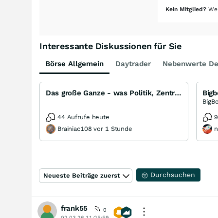
Kein Mitglied?
Wer
Interessante Diskussionen für Sie
Börse Allgemein
Daytrader
Nebenwerte De
Das große Ganze - was Politik, Zentralbanken, Trends, Medien und Gesellschaft mit Aktien, Rohstoffen
Bigb
44 Aufrufe heute
9
Brainiac108 vor 1 Stunde
n
Durchsuchen
Neueste Beiträge zuerst
frank55
0
02.03.26 11:25:59