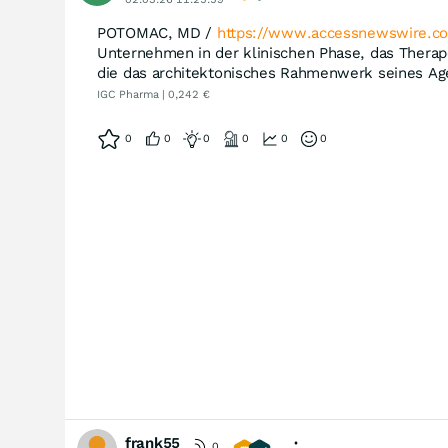
POTOMAC, MD /
https://www.accessnewswire.c
Unternehmen in der klinischen Phase, das Therap
die das architektonisches Rahmenwerk seines Age
IGC Pharma | 0,242 €
0
0
0
0
0
0
frank55
0