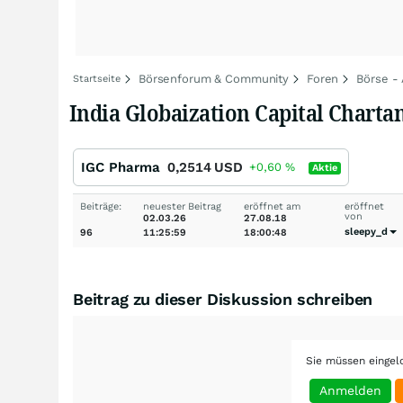
Börsenforum & Community
Foren
Börse -
Startseite
India Globaization Capital Chart
IGC Pharma
0,2514
USD
+0,60
%
Aktie
Beiträge:
neuester Beitrag
eröffnet am
eröffnet
von
02.03.26
27.08.18
sleepy_d
96
11:25:59
18:00:48
Beitrag zu dieser Diskussion schreiben
Sie müssen eingel
Anmelden