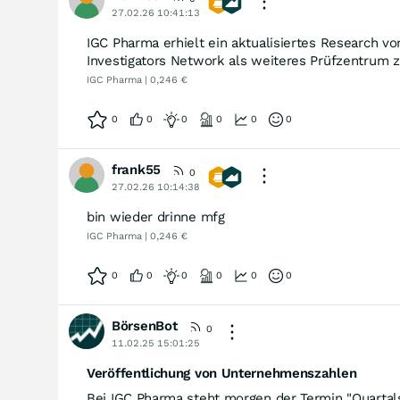
27.02.26 10:41:13
IGC Pharma erhielt ein aktualisiertes Research v
Investigators Network als weiteres Prüfzentrum 
IGC Pharma | 0,246 €
0
0
0
0
0
0
frank55
0
27.02.26 10:14:38
bin wieder drinne mfg
IGC Pharma | 0,246 €
0
0
0
0
0
0
BörsenBot
0
11.02.25 15:01:25
Veröffentlichung von Unternehmenszahlen
Bei IGC Pharma steht morgen der Termin "Quartals