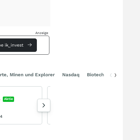
Anzeige
e ik_invest
rte, Minen und Explorer
Nasdaq
Biotech
DAX
EOS - die Zukunft der Drohnenabwehr?
Electro Optic Systems
%
Aktie
-0,88
%
Aktie
206 Aufrufe heute
04
8-lagig heute 08:18