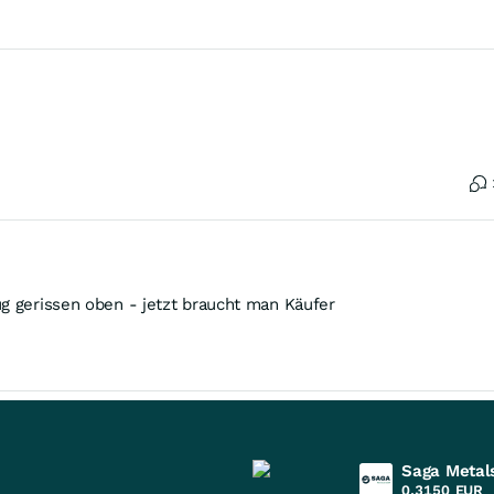
ug gerissen oben - jetzt braucht man Käufer
Saga Metal
0,3150
EUR