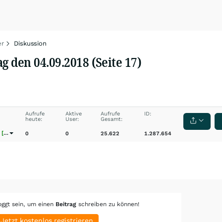
er
Diskussion
 den 04.09.2018 (Seite 17)
Aufrufe
Aktive
Aufrufe
ID:
heute:
User:
Gesamt:
[wO]
0
0
25.622
1.287.654
oggt sein, um einen
Beitrag
schreiben zu können!
Jetzt kostenlos registrieren