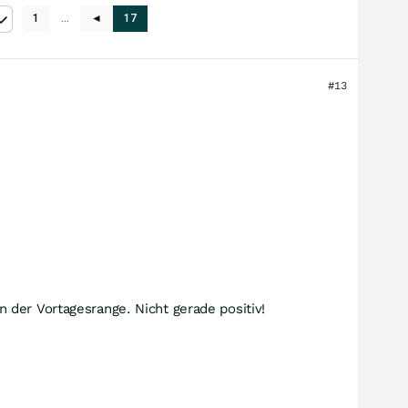
1
…
◄
17
#13
 der Vortagesrange. Nicht gerade positiv!