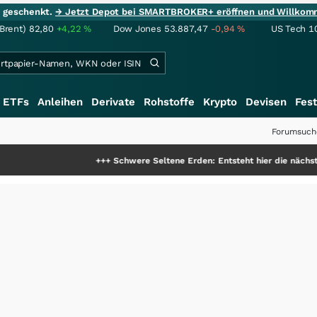
ie geschenkt.
→ Jetzt Depot bei SMARTBROKER+ eröffnen und Willkom
(Brent)
82,80
+4,22
%
Dow Jones
53.887,47
-0,94
%
US Tech 1
ETFs
Anleihen
Derivate
Rohstoffe
Krypto
Devisen
Fest
Forumsuch
+++
Schwere Seltene Erden: Entsteht hier die nächste Milliard