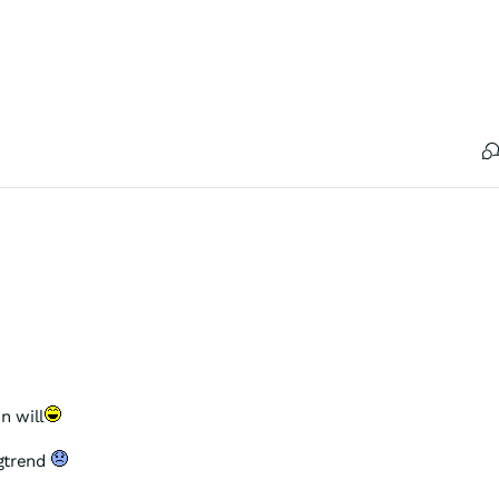
n will
ngtrend