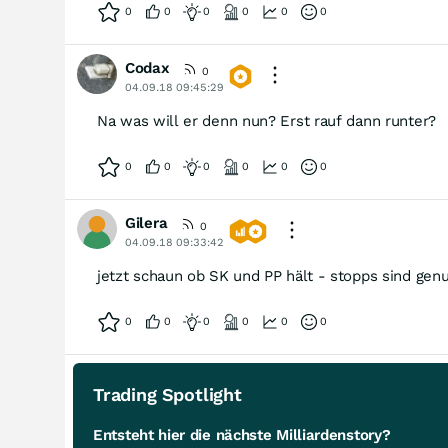
0
0
0
0
0
0
Codax
0
04.09.18 09:45:29
Na was will er denn nun? Erst rauf dann runter?
0
0
0
0
0
0
Gilera
0
04.09.18 09:33:42
jetzt schaun ob SK und PP hält - stopps sind gen
0
0
0
0
0
0
Trading Spotlight
Entsteht hier die nächste Milliardenstory?