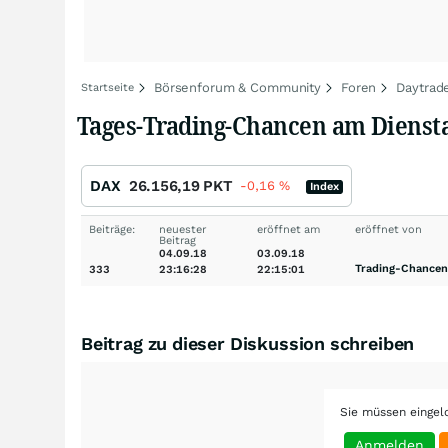
Börsenforum & Community
Foren
Daytrad
Startseite
Tages-Trading-Chancen am Dienstag
DAX
26.156,19
PKT
-0,16
%
Index
Beiträge:
neuester
eröffnet am
eröffnet von
Beitrag
04.09.18
03.09.18
Trading-Chancen
333
23:16:28
22:15:01
Beitrag zu dieser Diskussion schreiben
Sie müssen eingel
Anmelden