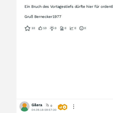
Ein Bruch des Vortagestiefs dürfte hier für orden
Gruß Bernecker1977
10
10
0
0
0
0
Gilera
0
04.09.18 09:57:30