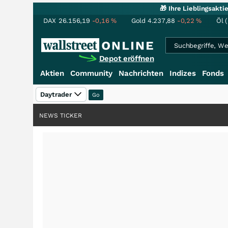
🎁 Ihre Lieblingsakt
DAX
26.156,19
-0,16
%
Gold
4.237,88
-0,22
%
Öl 
Depot eröffnen
Aktien
Community
Nachrichten
Indizes
Fonds
Daytrader
NEWS TICKER