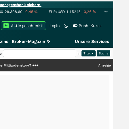
mensgeschenk sichern.
00
29.398,60
-0,45
%
EUR/USD
1,15245
-0,26
%
Aktie geschenkt!
Login
Push-Kurse
zins
Broker-Magazin ✨
Unsere Services
e
in
Titel
enstory?
+++
Anzeige