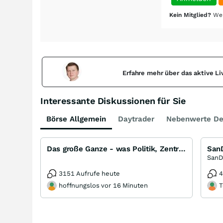
Kein Mitglied?
Wer
Erfahre mehr über das aktive L
Interessante Diskussionen für Sie
Börse Allgemein
Daytrader
Nebenwerte De
Das große Ganze - was Politik, Zentralbanken, Trends, Medien und Gesellschaft mit Aktien, Rohstoffen
3151 Aufrufe heute
4
hoffnungslos vor 16 Minuten
T