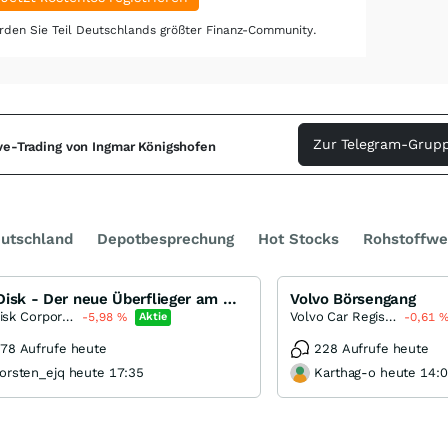
den Sie Teil Deutschlands größter Finanz-Community.
Zur Telegram-Grupp
ive-Trading von Ingmar Königshofen
utschland
Depotbesprechung
Hot Stocks
Rohstoffwe
SanDisk - Der neue Überflieger am Markt für Speicherchips
Volvo Börsengang
SanDisk Corporation
Volvo Car Registered (B)
-5,98
%
Aktie
-0,61
78 Aufrufe heute
228 Aufrufe heute
orsten_ejq heute 17:35
Karthag-o heute 14: