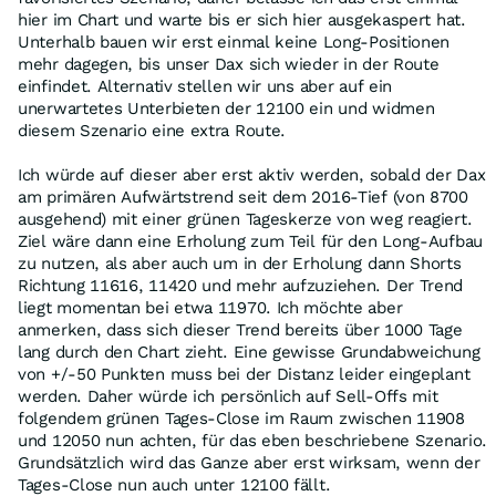
hier im Chart und warte bis er sich hier ausgekaspert hat.
Unterhalb bauen wir erst einmal keine Long-Positionen
mehr dagegen, bis unser Dax sich wieder in der Route
einfindet. Alternativ stellen wir uns aber auf ein
unerwartetes Unterbieten der 12100 ein und widmen
diesem Szenario eine extra Route.
Ich würde auf dieser aber erst aktiv werden, sobald der Dax
am primären Aufwärtstrend seit dem 2016-Tief (von 8700
ausgehend) mit einer grünen Tageskerze von weg reagiert.
Ziel wäre dann eine Erholung zum Teil für den Long-Aufbau
zu nutzen, als aber auch um in der Erholung dann Shorts
Richtung 11616, 11420 und mehr aufzuziehen. Der Trend
liegt momentan bei etwa 11970. Ich möchte aber
anmerken, dass sich dieser Trend bereits über 1000 Tage
lang durch den Chart zieht. Eine gewisse Grundabweichung
von +/-50 Punkten muss bei der Distanz leider eingeplant
werden. Daher würde ich persönlich auf Sell-Offs mit
folgendem grünen Tages-Close im Raum zwischen 11908
und 12050 nun achten, für das eben beschriebene Szenario.
Grundsätzlich wird das Ganze aber erst wirksam, wenn der
Tages-Close nun auch unter 12100 fällt.