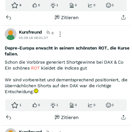
6
5
1
0
0
0
Zitieren
Kursfreund
0
05.09.18 08:01:27
Depre-Europa erwacht in seinem schönsten ROT, die Kurse
fallen.
Schon die Vorbörse generiert Shortgewinne bei DAX & Co
Ein schönes
ROT
kleidet die Indices gut
Wir sind vorbereitet und dementsprechend positioniert, die
übernächlichen Shorts auf den DAX war die richtige
Entscheidung.
1
0
1
0
0
0
Zitieren