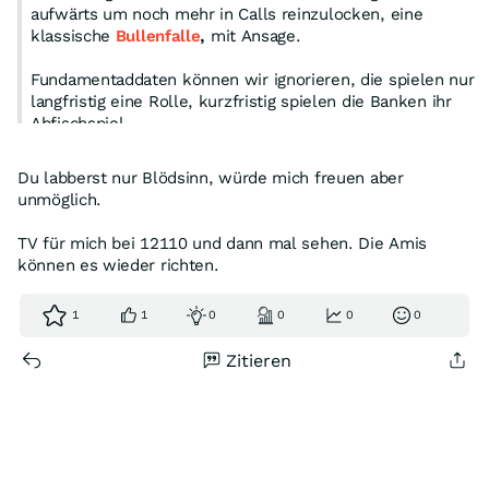
aufwärts um noch mehr in Calls reinzulocken, eine
klassische
Bullenfalle
,
mit Ansage.
Fundamentaddaten können wir ignorieren, die spielen nur
langfristig eine Rolle, kurzfristig spielen die Banken ihr
Abfischspiel.
Begründung: Die Banken wollen höchstwahrscheinlich
Du labberst nur Blödsinn, würde mich freuen aber
alle Knock-Calls bis knapp unter
12000
ausnocken.
unmöglich.
Nur meine Meinung und
keine
Handelsempfehlung.
TV für mich bei 12110 und dann mal sehen. Die Amis
können es wieder richten.
Leider stehe ich Ihnen ab jetzt, arbeitsbedingt, für eine
gewisse Zeit, nicht mehr mit Beiträgen zur Verfügung.
1
1
0
0
0
0
Allen viel Erfolg und Freude beim Traden!
Zitieren