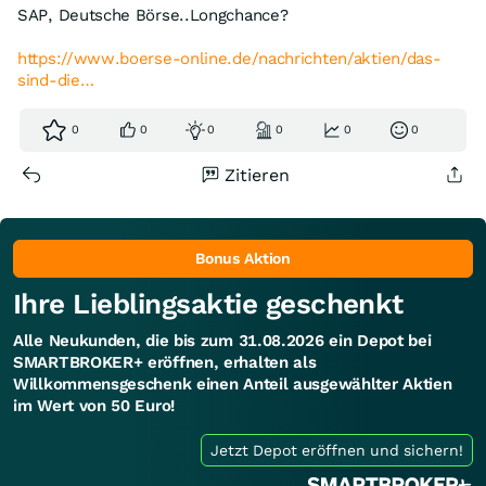
SAP, Deutsche Börse..Longchance?
https://www.boerse-online.de/nachrichten/aktien/das-
sind-die…
0
0
0
0
0
0
Zitieren
Bonus Aktion
Ihre Lieblingsaktie geschenkt
Alle Neukunden, die bis zum 31.08.2026 ein Depot bei
SMARTBROKER+ eröffnen, erhalten als
Willkommensgeschenk einen Anteil ausgewählter Aktien
im Wert von 50 Euro!
Jetzt Depot eröffnen und sichern!