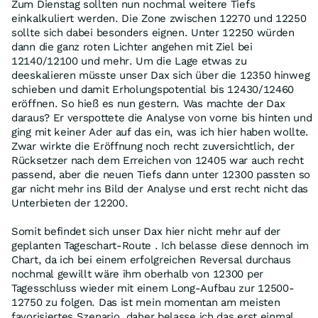
Zum Dienstag sollten nun nochmal weitere Tiefs
einkalkuliert werden. Die Zone zwischen 12270 und 12250
sollte sich dabei besonders eignen. Unter 12250 würden
dann die ganz roten Lichter angehen mit Ziel bei
12140/12100 und mehr. Um die Lage etwas zu
deeskalieren müsste unser Dax sich über die 12350 hinweg
schieben und damit Erholungspotential bis 12430/12460
eröffnen. So hieß es nun gestern. Was machte der Dax
daraus? Er verspottete die Analyse von vorne bis hinten und
ging mit keiner Ader auf das ein, was ich hier haben wollte.
Zwar wirkte die Eröffnung noch recht zuversichtlich, der
Rücksetzer nach dem Erreichen von 12405 war auch recht
passend, aber die neuen Tiefs dann unter 12300 passten so
gar nicht mehr ins Bild der Analyse und erst recht nicht das
Unterbieten der 12200.
Somit befindet sich unser Dax hier nicht mehr auf der
geplanten Tageschart-Route . Ich belasse diese dennoch im
Chart, da ich bei einem erfolgreichen Reversal durchaus
nochmal gewillt wäre ihm oberhalb von 12300 per
Tagesschluss wieder mit einem Long-Aufbau zur 12500-
12750 zu folgen. Das ist mein momentan am meisten
favorisiertes Szenario, daher belasse ich das erst einmal