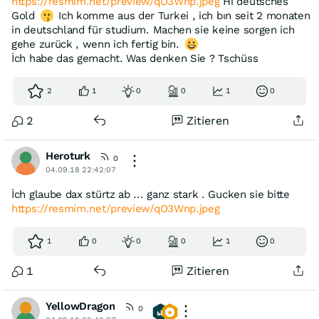
https://resmim.net/preview/qO3Wnp.jpeg
Hi deutsches
Gold
Ich komme aus der Turkei , ich bın seit 2 monaten
in deutschland für studium. Machen sie keine sorgen ich
gehe zurück , wenn ich fertig bin.
İch habe das gemacht. Was denken Sie ? Tschüss
2
1
0
0
1
0
2
Zitieren
Heroturk
0
04.09.18 22:42:07
İch glaube dax stürtz ab ... ganz stark . Gucken sie bitte
https://resmim.net/preview/qO3Wnp.jpeg
1
0
0
0
1
0
1
Zitieren
YellowDragon
0