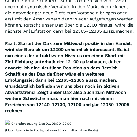
Chartmerkmale clustern. Somit könnten sich von 12300
nochmal dynamische Verkäufe in den Markt dann ziehen,
die entweder gar neue Tiefs zum Vorschein bringen oder
erst mit den Amerikanern dann wieder aufgefangen werden
können. Rutscht unser Dax über die 12300 hinaus, wäre die
nächste Anlaufstation dann bei 12365-12385 auszumachen.
Fazit: Startet der Dax zum Mittwoch positiv in den Handel,
wird der Bereich um 12300 unheimlich interessant. Es ist
nun eines der attraktivsten Niveaus um einen Short mit
Ziel Richtung unterhalb der 12100 aufzubauen, daher
erwarte ich eine deutliche Reaktion an dem Bereich.
Schafft es der Dax darüber wäre ein weiteres
Erholungsziel dann bei 12365-12385 auszumachen.
Grundsätzlich befinden wir uns aber noch im aktiven
Abwärtstrend. Zeigt unser Dax also auch zum Mittwoch
weitere Schwäche muss man hier noch mit einem
Erreichen von 12140-12130, 12100 und gar 12050-12005
rechnen.
Chartdarstellung: Dax D1, 08:00-22:00
(blau= favorisierte Route, rot oder türkis = alternative Route)