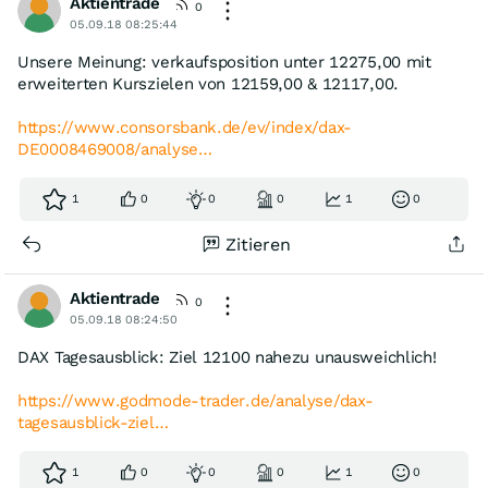
Aktientrade
0
05.09.18 08:25:44
Unsere Meinung: verkaufsposition unter 12275,00 mit
erweiterten Kurszielen von 12159,00 & 12117,00.
https://www.consorsbank.de/ev/index/dax-
DE0008469008/analyse…
1
0
0
0
1
0
Zitieren
Aktientrade
0
05.09.18 08:24:50
DAX Tagesausblick: Ziel 12100 nahezu unausweichlich!
https://www.godmode-trader.de/analyse/dax-
tagesausblick-ziel…
1
0
0
0
1
0