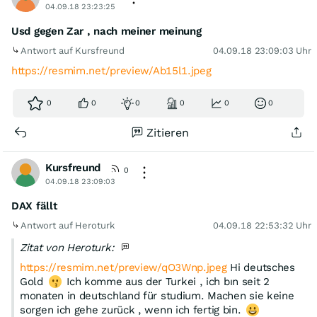
04.09.18 23:23:25
Usd gegen Zar , nach meiner meinung
Antwort auf Kursfreund
04.09.18 23:09:03 Uhr
https://resmim.net/preview/Ab15l1.jpeg
0
0
0
0
0
0
Zitieren
Kursfreund
0
04.09.18 23:09:03
DAX fällt
Antwort auf Heroturk
04.09.18 22:53:32 Uhr
Zitat von Heroturk:
https://resmim.net/preview/qO3Wnp.jpeg
Hi deutsches
Gold
Ich komme aus der Turkei , ich bın seit 2
monaten in deutschland für studium. Machen sie keine
sorgen ich gehe zurück , wenn ich fertig bin.