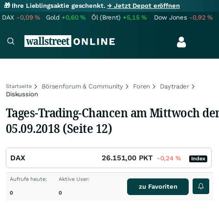
🎁 Ihre Lieblingsaktie geschenkt.
→ Jetzt Depot eröffnen
DAX
-0,09
%
Gold
+0,60
%
Öl (Brent)
+5,15
%
Dow Jones
-0,92
%
Börsenforum & Community
Foren
Daytrader
Startseite
Diskussion
Tages-Trading-Chancen am Mittwoch de
05.09.2018 (Seite 12)
DAX
26.151,00
PKT
-0,24
%
Index
Aufrufe heute:
Aktive User:
zu Favoriten
0
0