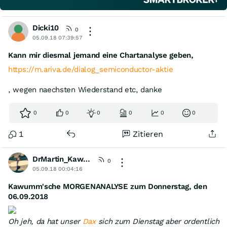
Dicki10
0
05.09.18 07:39:57
Kann mir diesmal jemand eine Chartanalyse geben,
https://m.ariva.de/dialog_semiconductor-aktie
, wegen naechsten Wiederstand etc, danke
0
0
0
0
0
0
1
Zitieren
DrMartin_Kawumm
[KommA]
0
05.09.18 00:04:16
Kawumm'sche MORGENANALYSE zum Donnerstag, den
06.09.2018
Oh jeh, da hat unser
Dax
sich zum Dienstag aber ordentlich