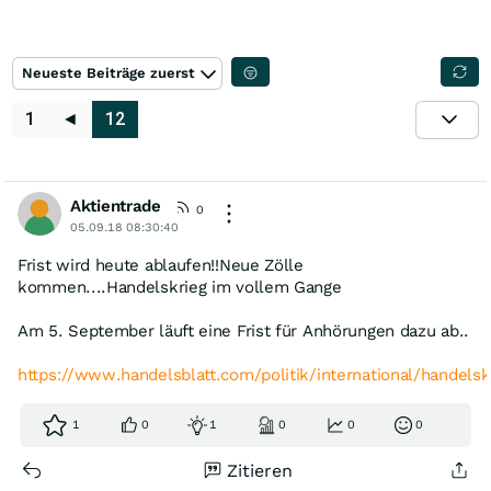
Neueste Beiträge zuerst
1
◄
12
Aktientrade
0
05.09.18 08:30:40
Frist wird heute ablaufen!!Neue Zölle
kommen....Handelskrieg im vollem Gange
Am 5. September läuft eine Frist für Anhörungen dazu ab..
https://www.handelsblatt.com/politik/international/handels
1
0
1
0
0
0
Zitieren