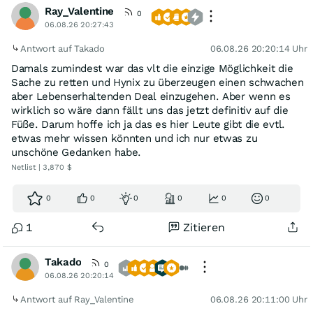
Ray_Valentine
0
06.08.26 20:27:43
Antwort auf Takado
06.08.26 20:20:14 Uhr
Damals zumindest war das vlt die einzige Möglichkeit die
Sache zu retten und Hynix zu überzeugen einen schwachen
aber Lebenserhaltenden Deal einzugehen. Aber wenn es
wirklich so wäre dann fällt uns das jetzt definitiv auf die
Füße. Darum hoffe ich ja das es hier Leute gibt die evtl.
etwas mehr wissen könnten und ich nur etwas zu
unschöne Gedanken habe.
Netlist | 3,870 $
0
0
0
0
0
0
1
Zitieren
Takado
0
06.08.26 20:20:14
Antwort auf Ray_Valentine
06.08.26 20:11:00 Uhr