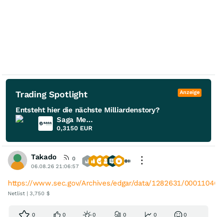
Trading Spotlight
Anzeige
Entsteht hier die nächste Milliardenstory?
Saga Metals
0,3150
EUR
Takado
0
06.08.26 21:06:57
https://www.sec.gov/Archives/edgar/data/1282631/000110
Netlist | 3,750 $
0
0
0
0
0
0