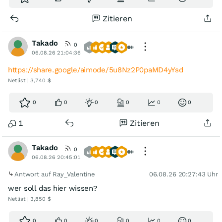
Zitieren
Takado
0
06.08.26 21:04:36
https://share.google/aimode/5u8Nz2P0paMD4yYsd
Netlist | 3,740 $
0
0
0
0
0
0
1
Zitieren
Takado
0
06.08.26 20:45:01
Antwort auf Ray_Valentine
06.08.26 20:27:43 Uhr
wer soll das hier wissen?
Netlist | 3,850 $
0
0
0
0
0
0