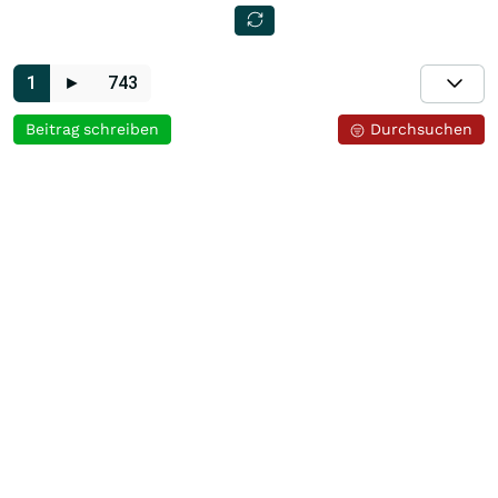
1
►
743
Beitrag schreiben
Durchsuchen