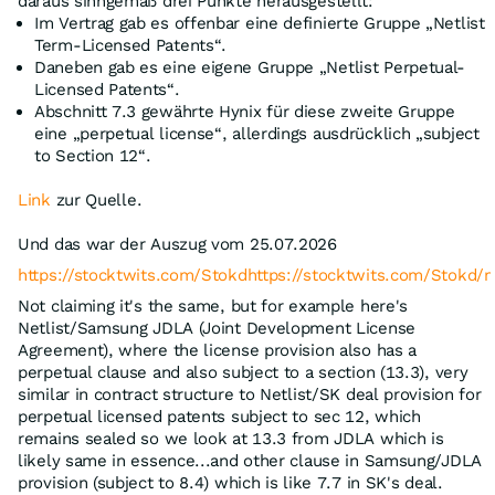
daraus sinngemäß drei Punkte herausgestellt:
Im Vertrag gab es offenbar eine definierte Gruppe „Netlist
Term-Licensed Patents“.
Daneben gab es eine eigene Gruppe „Netlist Perpetual-
Licensed Patents“.
Abschnitt 7.3 gewährte Hynix für diese zweite Gruppe
eine „perpetual license“, allerdings ausdrücklich „subject
to Section 12“.
Link
zur Quelle.
Und das war der Auszug vom 25.07.2026
https://stocktwits.com/Stokdhttps://stocktwits.com/Stokd
Not claiming it's the same, but for example here's
Netlist/Samsung JDLA (Joint Development License
Agreement), where the license provision also has a
perpetual clause and also subject to a section (13.3), very
similar in contract structure to Netlist/SK deal provision for
perpetual licensed patents subject to sec 12, which
remains sealed so we look at 13.3 from JDLA which is
likely same in essence...and other clause in Samsung/JDLA
provision (subject to 8.4) which is like 7.7 in SK's deal.