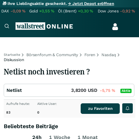
🎁 Ihre Lieblingsaktie geschenkt.
→ Jetzt Depot eröffnen
DAX
-0,09
%
Gold
+0,55
%
Öl (Brent)
+0,30
%
Dow Jones
-0,92
%
Börsenforum & Community
Foren
Nasdaq
Startseite
Diskussion
Netlist noch investieren ?
Netlist
3,8200
USD
-5,75
%
Aktie
Aufrufe heute:
Aktive User:
zu Favoriten
83
0
Beliebteste Beiträge
24h
1 Woche
1 Monat