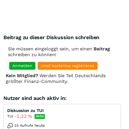
Genießt die hoffentlich positive Entwicklung in den
kommenden Wochen und Monate.
Good luck
Beitrag zu dieser Diskussion schreiben
Sie müssen eingeloggt sein, um einen
Beitrag
schreiben zu können!
Anmelden
Jetzt kostenlos registrieren
Kein Mitglied?
Werden Sie Teil Deutschlands
größter Finanz-Community.
Nutzer sind auch aktiv in:
Diskussion zu TUI
-1,22
%
TUI
Aktie
15 Aufrufe heute