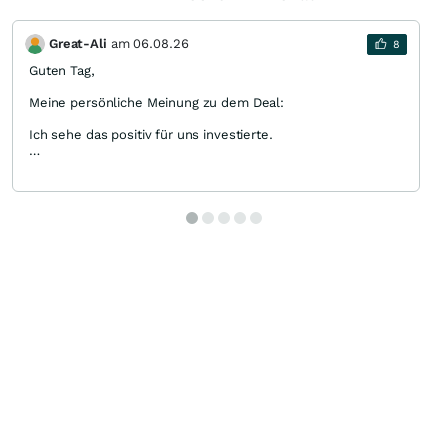
Great-Ali
am
06.08.26
8
Guten Tag,
Meine persönliche Meinung zu dem Deal:
Ich sehe das positiv für uns investierte.
Endlich "sichere" Einnahmen.
Geringere Anwalts-/Gerichtskosten.
Sicherstellung der Lieferungen.
Kein Insolvenzrisiko mehr.
Zukünftig keine Verwässerungen mehr.
Planbarkeit macht das Unternehmen und einen Einstieg für
"größere Anleger" interessant.
Großer Short-Anteil, der gecovert werden muss.
Der erste Stein ist gefallen. Viele werden folgen.
Leider wird meines erachtens hier zu vieles
schlechtgeredet. Wir wissen keine details des Deals. Ich
glaube nicht, dass sich Netlist nach all den Streitjahren auf
einen schlechten Deal eingelassen hat. Er wird uns
sicherlich mehr Vorteile als Nachteile bieten.