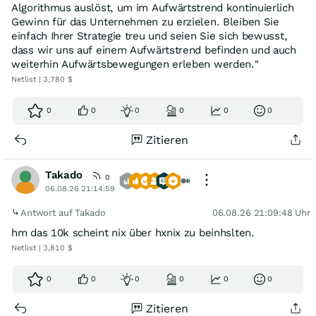
Algorithmus auslöst, um im Aufwärtstrend kontinuierlich
Gewinn für das Unternehmen zu erzielen. Bleiben Sie
einfach Ihrer Strategie treu und seien Sie sich bewusst,
dass wir uns auf einem Aufwärtstrend befinden und auch
weiterhin Aufwärtsbewegungen erleben werden."
Netlist | 3,780 $
0
0
0
0
0
0
Zitieren
Takado
0
06.08.26 21:14:59
Antwort auf Takado
06.08.26 21:09:48 Uhr
hm das 10k scheint nix über hxnix zu beinhslten.
Netlist | 3,810 $
0
0
0
0
0
0
Zitieren