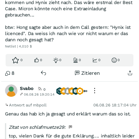
kommen und Hynix zieht nach. Das wäre erstmal der Best
Case. Micron könnte noch eine Extraeinladung
gebrauchen...
btw: Hong sagte aber auch in dem Call gestern: "Hynix ist
licenced". Da weiss ich nach wie vor nicht warum er das
dann noch gesagt hat?
Netlist | 4,010 $
0
0
0
0
0
0
8
Zitieren
Svabo
0
06.08.26 19:20:14
Antwort auf mbpoll
06.08.26 18:17:04 Uhr
Genau das hab ich ja gesagt und erklärt warum das so ist.
Zitat von schlafmuetze29:
top, vielen Dank für die gute Erklärung.... inhaltlich leider