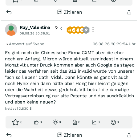
Zitieren
Ray_Valentine
0
06.08.26 20:36:01
Antwort auf Svabo
06.08.26 20:29:54 Uhr
Es gibt noch die Chinesische Firma CXMT aber die eher
noch am Anfang. Micron würde aktuell zumindest in einem
Monat vlt unter Druck kommen aber auch Google da stayed
leider das Verfahren seit das 912 invalid wurde von unserer
"ach so lieben" Cathi Vidal. Dann könnte es ganz vlt auch
noch Hynix sein dann hätte aber Hong hier leicht gelogen
oder die Wahrheit etwas gedehnt. Vlt betraf die damalige
Vertragsvereinbarung nur alte Patente und das ausdrücklich
und eben keine neuen?
Netlist | 3,830 $
0
0
0
0
0
0
Zitieren