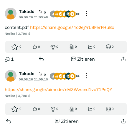
Takado
0
06.08.26 21:09:48
content.pdf
https://share.google/4o2ejYrLBFerFHuBo
Netlist | 3,790 $
0
0
0
0
0
0
1
Zitieren
Takado
0
06.08.26 21:09:10
https://share.google/aimode/nM3Wwand1vo71PnQY
Netlist | 3,790 $
0
0
0
0
0
0
Zitieren