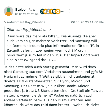
Svabo
0
06.08.26 20:29:54
Antwort auf Ray_Valentine
06.08.26 20:11:00 Uhr
Zitat von Ray_Valentine:
Dann wäre das mehr als bitter... Die Aussage die aber
auch kam es gibt mehrere Verletzer und Samsung will
als Domestic Industrie plus Informationen für die ITC in
Zukunft liefern... aber gegen wen noch? Micron
produziert ja zum teil in den USA. Der Impact dort wäre
also nicht zwingend das ITC...
Ja das hatte mich auch stutzig gemacht. Man wird doch
nicht Samsung aus dem Verfahren rausnehmen und ggfs SK
Hynix mit aufnehmen? Weil es gibt ja nicht unbegrenzt
direkte HBM-Patentverletzer. SK Hynix, Micron und
Samsung. Der Rest m.W. ja nur über Bande. Micron
produziert ja trotz US Standorten einen Großteil ein Taiwan,
vielleicht waren die gemeint? Wobei es natürlich auch
andere Verfahren bspw aus den DDR5 Patenten sein
könnten, da wäre das Feld dann breiter - wobei ich nicht