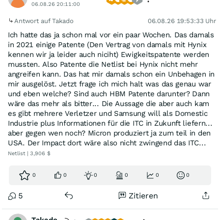
06.08.26 20:11:00
Antwort auf Takado
06.08.26 19:53:33 Uhr
Ich hatte das ja schon mal vor ein paar Wochen. Das damals
in 2021 einige Patente (Den Vertrag von damals mit Hynix
kennen wir ja leider auch niciht) Ewigkeitspatente werden
mussten. Also Patente die Netlist bei Hynix nicht mehr
angreifen kann. Das hat mir damals schon ein Unbehagen in
mir ausgelöst. Jetzt frage ich mich halt was das genau war
und eben welche? Sind auch HBM Patente darunter? Dann
wäre das mehr als bitter... Die Aussage die aber auch kam
es gibt mehrere Verletzer und Samsung will als Domestic
Industrie plus Informationen für die ITC in Zukunft liefern...
aber gegen wen noch? Micron produziert ja zum teil in den
USA. Der Impact dort wäre also nicht zwingend das ITC...
Netlist | 3,906 $
0
0
0
0
0
0
5
Zitieren