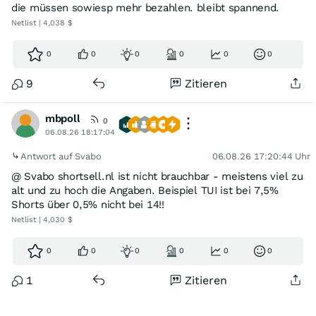
die müssen sowiesp mehr bezahlen. bleibt spannend.
Netlist | 4,038 $
0
0
0
0
0
0
9
Zitieren
mbpoll
0
06.08.26 18:17:04
Antwort auf Svabo
06.08.26 17:20:44 Uhr
@ Svabo shortsell.nl ist nicht brauchbar - meistens viel zu
alt und zu hoch die Angaben. Beispiel TUI ist bei 7,5%
Shorts über 0,5% nicht bei 14!!
Netlist | 4,030 $
0
0
0
0
0
0
1
Zitieren