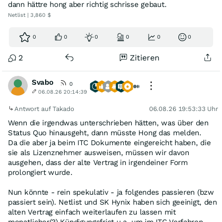
dann hättre hong aber richtig schrisse gebaut.
Netlist | 3,860 $
0
0
0
0
0
0
2
Zitieren
Svabo
0
06.08.26 20:14:39
Antwort auf Takado
06.08.26 19:53:33 Uhr
Wenn die irgendwas unterschrieben hätten, was über den
Status Quo hinausgeht, dann müsste Hong das melden.
Da die aber ja beim ITC Dokumente eingereicht haben, die
sie als Lizenznehmer ausweisen, müssen wir davon
ausgehen, dass der alte Vertrag in irgendeiner Form
prolongiert wurde.
Nun könnte - rein spekulativ - ja folgendes passieren (bzw
passiert sein). Netlist und SK Hynix haben sich geeinigt, den
alten Vertrag einfach weiterlaufen zu lassen mit