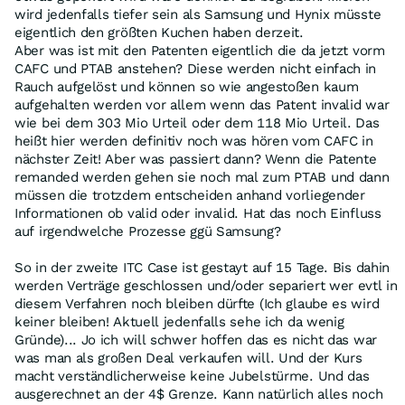
wird jedenfalls tiefer sein als Samsung und Hynix müsste
eigentlich den größten Kuchen haben derzeit.
Aber was ist mit den Patenten eigentlich die da jetzt vorm
CAFC und PTAB anstehen? Diese werden nicht einfach in
Rauch aufgelöst und können so wie angestoßen kaum
aufgehalten werden vor allem wenn das Patent invalid war
wie bei dem 303 Mio Urteil oder dem 118 Mio Urteil. Das
heißt hier werden definitiv noch was hören vom CAFC in
nächster Zeit! Aber was passiert dann? Wenn die Patente
remanded werden gehen sie noch mal zum PTAB und dann
müssen die trotzdem entscheiden anhand vorliegender
Informationen ob valid oder invalid. Hat das noch Einfluss
auf irgendwelche Prozesse ggü Samsung?
So in der zweite ITC Case ist gestayt auf 15 Tage. Bis dahin
werden Verträge geschlossen und/oder separiert wer evtl in
diesem Verfahren noch bleiben dürfte (Ich glaube es wird
keiner bleiben! Aktuell jedenfalls sehe ich da wenig
Gründe)... Jo ich will schwer hoffen das es nicht das war
was man als großen Deal verkaufen will. Und der Kurs
macht verständlicherweise keine Jubelstürme. Und das
ausgerechnet an der 4$ Grenze. Kann natürlich alles noch