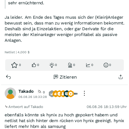
sehr ernüchternd.
Ja leider. Am Ende des Tages muss sich der (Klein)Anleger
bewusst sein, dass man zu wenig Informationen bekommt.
Deshalb sind ja Einzelaktien, oder gar Derivate für die
meisten der Kleinanleger weniger profitabel als passive
Anlagen.
Netlist | 4,000 $
0
0
0
0
0
0
Zitieren
Takado
0
06.08.26 18:33:28
Antwort auf Takado
06.08.26 18:13:59 Uhr
ebenfalls könnte sk hynix zu hoch gepokert habem und
netlist hat sich hinter dem rücken von hynix geeinigt. hynix
liefert mehr hbm als samsung