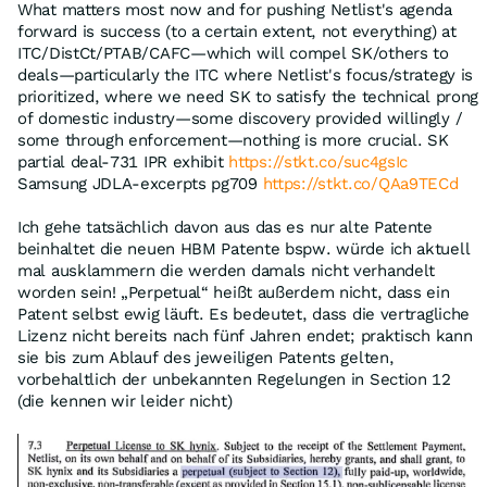
What matters most now and for pushing Netlist's agenda
forward is success (to a certain extent, not everything) at
ITC/DistCt/PTAB/CAFC—which will compel SK/others to
deals—particularly the ITC where Netlist's focus/strategy is
prioritized, where we need SK to satisfy the technical prong
of domestic industry—some discovery provided willingly /
some through enforcement—nothing is more crucial. SK
partial deal-731 IPR exhibit
https://stkt.co/suc4gsIc
Samsung JDLA-excerpts pg709
https://stkt.co/QAa9TECd
Ich gehe tatsächlich davon aus das es nur alte Patente
beinhaltet die neuen HBM Patente bspw. würde ich aktuell
mal ausklammern die werden damals nicht verhandelt
worden sein! „Perpetual“ heißt außerdem nicht, dass ein
Patent selbst ewig läuft. Es bedeutet, dass die vertragliche
Lizenz nicht bereits nach fünf Jahren endet; praktisch kann
sie bis zum Ablauf des jeweiligen Patents gelten,
vorbehaltlich der unbekannten Regelungen in Section 12
(die kennen wir leider nicht)