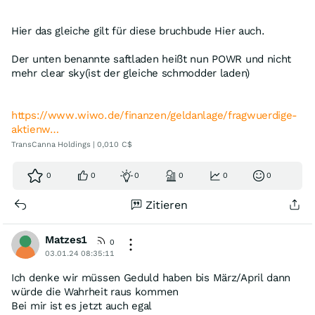
Hier das gleiche gilt für diese bruchbude Hier auch.
Der unten benannte saftladen heißt nun POWR und nicht
mehr clear sky(ist der gleiche schmodder laden)
https://www.wiwo.de/finanzen/geldanlage/fragwuerdige-
aktienw…
TransCanna Holdings | 0,010 C$
0
0
0
0
0
0
Zitieren
Matzes1
0
03.01.24 08:35:11
Ich denke wir müssen Geduld haben bis März/April dann
würde die Wahrheit raus kommen
Bei mir ist es jetzt auch egal