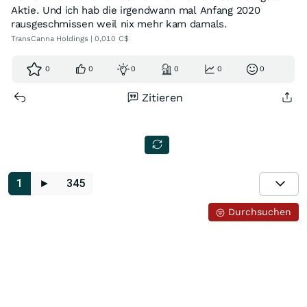
Aktie. Und ich hab die irgendwann mal Anfang 2020
rausgeschmissen weil nix mehr kam damals.
TransCanna Holdings | 0,010 C$
0
0
0
0
0
0
Zitieren
1
►
345
Durchsuchen