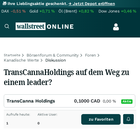
🎁 Ihre Lieblingsaktie geschenkt.
→ Jetzt Depot eröffnen
DAX
-0,51
%
Gold
+0,71
%
Öl (Brent)
+0,82
%
Dow Jones
+0,46
%
Börsenforum & Community
Foren
Startseite
Kanadische Werte
Diskussion
TransCannaHoldings auf dem Weg zu
einem leader?
TransCanna Holdings
0,1000
CAD
0,00
%
Aktie
Aufrufe heute:
Aktive User:
zu Favoriten
1
0