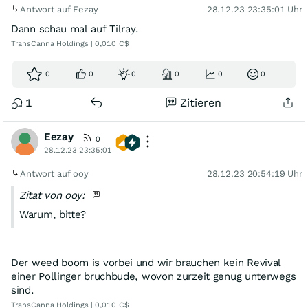
Antwort auf Eezay
28.12.23 23:35:01 Uhr
Dann schau mal auf Tilray.
TransCanna Holdings | 0,010 C$
0
0
0
0
0
0
1
Zitieren
Eezay
0
28.12.23 23:35:01
Antwort auf ooy
28.12.23 20:54:19 Uhr
Zitat von ooy:
Warum, bitte?
Der weed boom is vorbei und wir brauchen kein Revival
einer Pollinger bruchbude, wovon zurzeit genug unterwegs
sind.
TransCanna Holdings | 0,010 C$