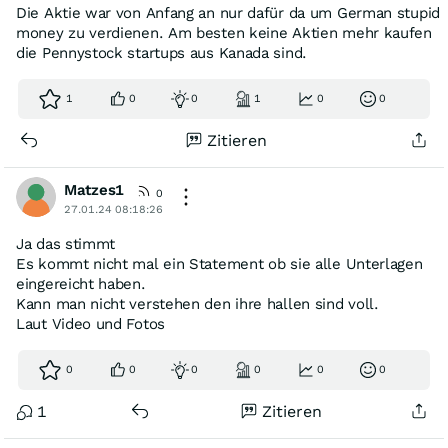
Die Aktie war von Anfang an nur dafür da um German stupid
money zu verdienen. Am besten keine Aktien mehr kaufen
die Pennystock startups aus Kanada sind.
1
0
0
1
0
0
Zitieren
Matzes1
0
27.01.24 08:18:26
Ja das stimmt
Es kommt nicht mal ein Statement ob sie alle Unterlagen
eingereicht haben.
Kann man nicht verstehen den ihre hallen sind voll.
Laut Video und Fotos
0
0
0
0
0
0
1
Zitieren