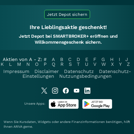
Jetzt Depot sichern
Ihre Lieblingsaktie geschenkt!
Jetzt Depot bei SMARTBROKER+ eröffnen und
Willkommensgeschenk sichern.
Aktien von A - Z:
#
A
B
C
D
E
F
G
H
I
J
K
L
M
N
O
P
Q
R
S
T
U
V
W
X
Y
Z
Impressum
Disclaimer
Datenschutz
Datenschutz-
Einstellungen
Nutzungsbedingungen
Unsere Apps:
Wenn Sie Kursdaten, Widgets oder andere Finanzinformationen benötigen, hilft
Ihnen
ARIVA
gerne.