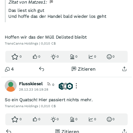
Zitat von Matzes1:
Das liest sich gut
Und hoffe das der Handel bald wieder los geht
Hoffen wir das der Müll Delisted bleibt
TransCanna Holdings | 0,010 C$
0
0
0
0
0
0
4
Zitieren
Flusskiesel
0
28.12.23 16:19:28
So ein Quatsch! Hier passiert nichts mehr.
TransCanna Holdings | 0,010 C$
0
0
0
0
0
0
Zitieren