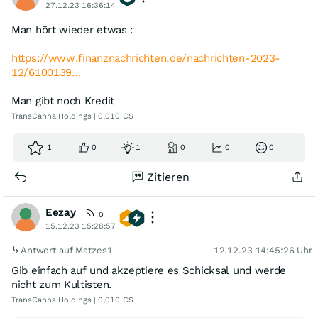
27.12.23 16:36:14
Man hört wieder etwas :
https://www.finanznachrichten.de/nachrichten-2023-
12/6100139…
Man gibt noch Kredit
TransCanna Holdings | 0,010 C$
1
0
1
0
0
0
Zitieren
Eezay
0
15.12.23 15:28:57
Antwort auf Matzes1
12.12.23 14:45:26 Uhr
Gib einfach auf und akzeptiere es Schicksal und werde
nicht zum Kultisten.
TransCanna Holdings | 0,010 C$