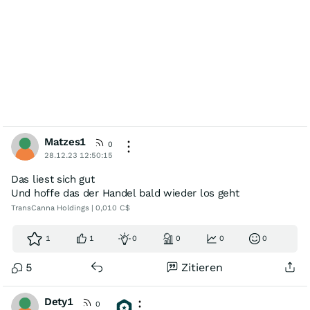
Matzes1
0
28.12.23 12:50:15
Das liest sich gut
Und hoffe das der Handel bald wieder los geht
TransCanna Holdings | 0,010 C$
1
1
0
0
0
0
5
Zitieren
Dety1
0