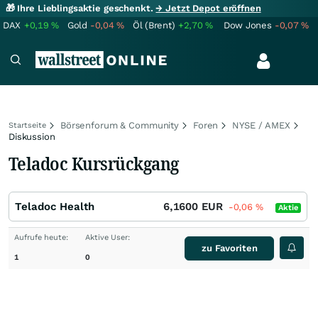
🎁 Ihre Lieblingsaktie geschenkt.
→ Jetzt Depot eröffnen
DAX
+0,19
%
Gold
-0,04
%
Öl (Brent)
+2,70
%
Dow Jones
-0,07
%
Börsenforum & Community
Foren
NYSE / AMEX
Startseite
Diskussion
Teladoc Kursrückgang
Teladoc Health
6,1600
EUR
-0,06
%
Aktie
Aufrufe heute:
Aktive User:
zu Favoriten
1
0