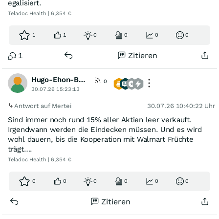
egalisiert.
Teladoc Health | 6,354 €
1
1
0
0
0
0
1
Zitieren
Hugo-Ehon-Balder
0
30.07.26 15:23:13
Antwort auf Mertei
30.07.26 10:40:22 Uhr
Sind immer noch rund 15% aller Aktien leer verkauft.
Irgendwann werden die Eindecken müssen. Und es wird
wohl dauern, bis die Kooperation mit Walmart Früchte
trägt….
Teladoc Health | 6,354 €
0
0
0
0
0
0
Zitieren