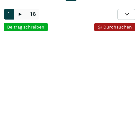
1
►
18
Beitrag schreiben
Durchsuchen