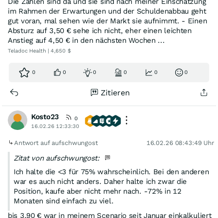
Die Zahlen sind da und sie sind nach meiner Einschätzung
im Rahmen der Erwartungen und der Schuldenabbau geht
gut voran, mal sehen wie der Markt sie aufnimmt. - Einen
Absturz auf 3,50 € sehe ich nicht, eher einen leichten
Anstieg auf 4,50 € in den nächsten Wochen ...
Teladoc Health | 4,650 $
0
0
0
0
0
0
Zitieren
Kosto23
0
16.02.26 12:33:30
Antwort auf aufschwungost
16.02.26 08:43:49 Uhr
Zitat von aufschwungost:
Ich halte die <3 für 75% wahrscheinlich. Bei den anderen
war es auch nicht anders. Daher halte ich zwar die
Position, kaufe aber nicht mehr nach. -72% in 12
Monaten sind einfach zu viel.
bis 3,90 € war in meinem Scenario seit Januar einkalkuliert