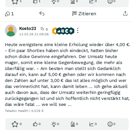
1
1
0
0
0
0
1
Zitieren
Kosto23
0
13.02.26 21:06:06
Heute wenigstens eine kleine Erholung wieder über 4,00 €.
- Ein paar Shorties haben sich eindeckt, hatten bisher
schon dicke Gewinne eingefahren. Der Umsatz heute
mager, somit eine kleine Gegenbewegung, die mehr als
überfällig war. - Am besten man stellt sich Gedanklich
darauf ein, kann auf 5,00 € gehen oder wir kommen nach
den Zahlen auf unter 3,00 € das ist alles möglich und wer
das verinnerlicht hat, kann damit leben ... ich gehe aktuell
auch davon aus, dass der Umsatz weiterhin geringfügig
zurückgegangen ist und sich hoffentlich nicht verstärkt hat,
das wäre fatal ... we will see ...
Teladoc Health | 4,016 €
0
0
0
0
0
0