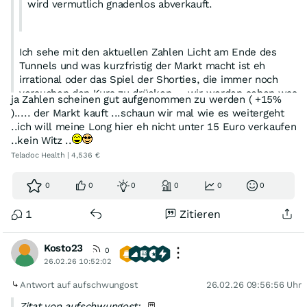
wird vermutlich gnadenlos abverkauft.
Ich sehe mit den aktuellen Zahlen Licht am Ende des
Tunnels und was kurzfristig der Markt macht ist eh
irrational oder das Spiel der Shorties, die immer noch
versuchen den Kurs zu drücken ... wir werden sehen was
ja Zahlen scheinen gut aufgenommen zu werden ( +15%
die Amis heute Nachmittag machen ... kaufen oder
)..... der Markt kauft ...schaun wir mal wie es weitergeht
verkaufen ... die grösste Order heute war zu 3,968 €, das
..ich will meine Long hier eh nicht unter 15 Euro verkaufen
ist im Plus und es waren 7572 Aktien, d.h. da hat einer
..kein Witz ..
für über 30.000,- € zugegriffen und das ist doch kein
Teladoc Health | 4,536 €
gnadenloser Abverkauf ... anschließend kommen
natürlich wieder die Shorties und sind am drücken ...
0
0
0
0
0
0
1
Zitieren
Kosto23
0
26.02.26 10:52:02
Antwort auf aufschwungost
26.02.26 09:56:56 Uhr
Zitat von aufschwungost: