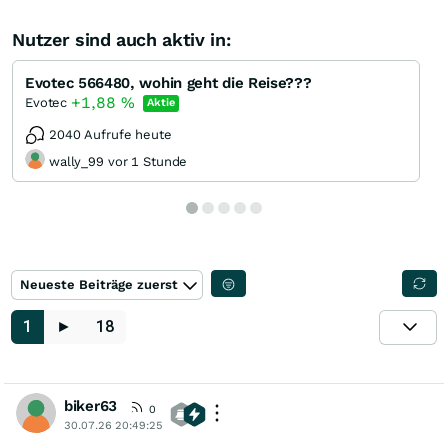
Nutzer sind auch aktiv in:
Evotec 566480, wohin geht die Reise???
+1,88
%
Evotec
Aktie
2040 Aufrufe heute
wally_99 vor 1 Stunde
Neueste Beiträge zuerst
1
►
18
biker63
0
30.07.26 20:49:25