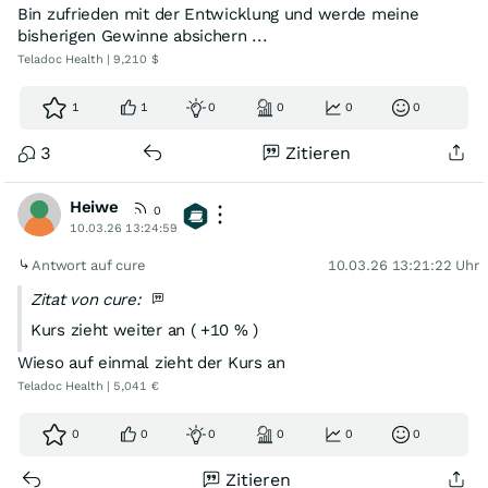
Bin zufrieden mit der Entwicklung und werde meine
bisherigen Gewinne absichern ...
Teladoc Health | 9,210 $
1
1
0
0
0
0
3
Zitieren
Heiwe
0
10.03.26 13:24:59
Antwort auf cure
10.03.26 13:21:22 Uhr
Zitat von cure:
Kurs zieht weiter an ( +10 % )
Wieso auf einmal zieht der Kurs an
Teladoc Health | 5,041 €
0
0
0
0
0
0
Zitieren