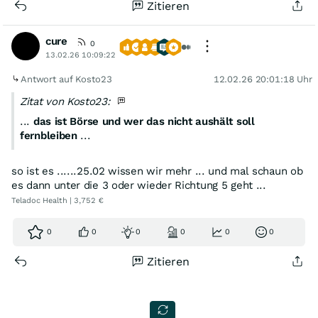
Zitieren
cure
0
13.02.26 10:09:22
Antwort auf Kosto23
12.02.26 20:01:18 Uhr
Zitat von Kosto23:
...
das ist Börse und wer das nicht aushält soll
fernbleiben
...
so ist es ......25.02 wissen wir mehr ... und mal schaun ob
es dann unter die 3 oder wieder Richtung 5 geht ...
Teladoc Health | 3,752 €
0
0
0
0
0
0
Zitieren