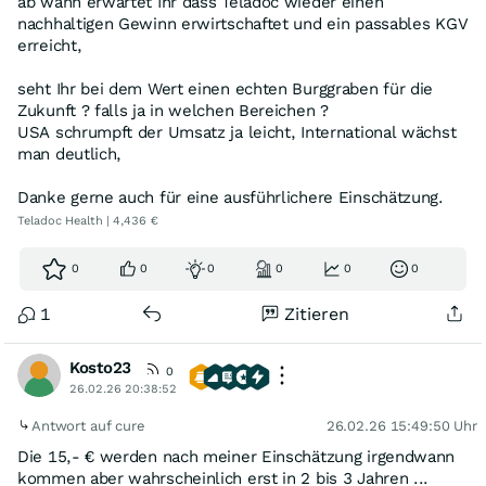
ab wann erwartet Ihr dass Teladoc wieder einen
nachhaltigen Gewinn erwirtschaftet und ein passables KGV
erreicht,
seht Ihr bei dem Wert einen echten Burggraben für die
Zukunft ? falls ja in welchen Bereichen ?
USA schrumpft der Umsatz ja leicht, International wächst
man deutlich,
Danke gerne auch für eine ausführlichere Einschätzung.
Teladoc Health | 4,436 €
0
0
0
0
0
0
1
Zitieren
Kosto23
0
26.02.26 20:38:52
Antwort auf cure
26.02.26 15:49:50 Uhr
Die 15,- € werden nach meiner Einschätzung irgendwann
kommen aber wahrscheinlich erst in 2 bis 3 Jahren ...