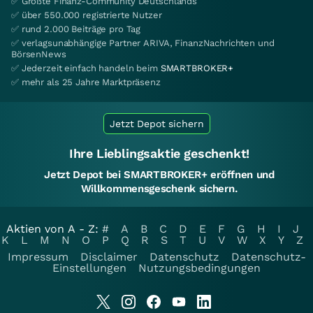
✅ Größte Finanz-Community Deutschlands
✅ über 550.000 registrierte Nutzer
✅ rund 2.000 Beiträge pro Tag
✅ verlagsunabhängige Partner ARIVA, FinanzNachrichten und
BörsenNews
✅ Jederzeit einfach handeln beim
SMARTBROKER+
✅ mehr als 25 Jahre Marktpräsenz
Jetzt Depot sichern
Ihre Lieblingsaktie geschenkt!
Jetzt Depot bei SMARTBROKER+ eröffnen und
Willkommensgeschenk sichern.
Aktien von A - Z:
#
A
B
C
D
E
F
G
H
I
J
K
L
M
N
O
P
Q
R
S
T
U
V
W
X
Y
Z
Impressum
Disclaimer
Datenschutz
Datenschutz-
Einstellungen
Nutzungsbedingungen