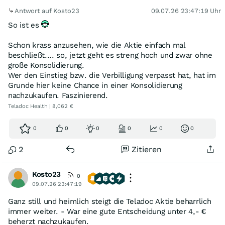
Antwort auf Kosto23
09.07.26 23:47:19 Uhr
So ist es
Schon krass anzusehen, wie die Aktie einfach mal
beschließt.... so, jetzt geht es streng hoch und zwar ohne
große Konsolidierung.
Wer den Einstieg bzw. die Verbilligung verpasst hat, hat im
Grunde hier keine Chance in einer Konsolidierung
nachzukaufen. Faszinierend.
Teladoc Health | 8,062 €
0
0
0
0
0
0
2
Zitieren
Kosto23
0
09.07.26 23:47:19
Ganz still und heimlich steigt die Teladoc Aktie beharrlich
immer weiter. - War eine gute Entscheidung unter 4,- €
beherzt nachzukaufen.