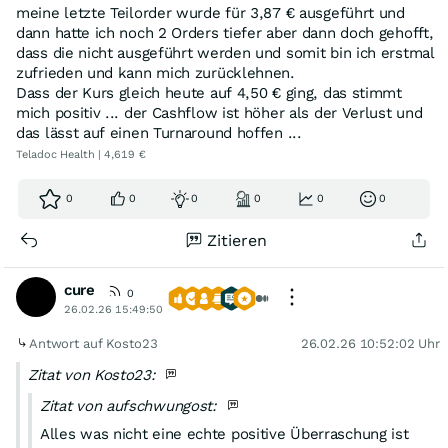
meine letzte Teilorder wurde für 3,87 € ausgeführt und
dann hatte ich noch 2 Orders tiefer aber dann doch gehofft,
dass die nicht ausgeführt werden und somit bin ich erstmal
zufrieden und kann mich zurücklehnen.
Dass der Kurs gleich heute auf 4,50 € ging, das stimmt
mich positiv ... der Cashflow ist höher als der Verlust und
das lässt auf einen Turnaround hoffen ...
Teladoc Health | 4,619 €
0
0
0
0
0
0
Zitieren
cure
0
26.02.26 15:49:50
Antwort auf Kosto23
26.02.26 10:52:02 Uhr
Zitat von Kosto23:
Zitat von aufschwungost:
Alles was nicht eine echte positive Überraschung ist