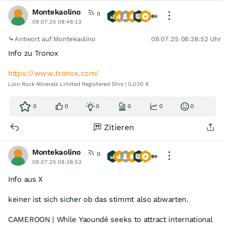
Montekaolino
0
09.07.25 08:46:12
Antwort auf Montekaolino
09.07.25 08:38:52 Uhr
Info zu Tronox
https://www.tronox.com/
Lion Rock Minerals Limited Registered Shrs | 0,030 €
0
0
0
0
0
0
Zitieren
Montekaolino
0
09.07.25 08:38:52
Info aus X
keiner ist sich sicher ob das stimmt also abwarten.
CAMEROON | While Yaoundé seeks to attract international