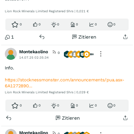
Lion Rock Minerals Limited Registered Shrs | 0,021 €
0
0
0
0
0
0
1
Zitieren
Montekaolino
0
14.07.25 02:35:34
Info.
https://stocknessmonster.com/announcements/pua.asx-
6A1272890…
Lion Rock Minerals Limited Registered Shrs | 0,029 €
0
0
0
0
0
0
Zitieren
Montekaolino
0