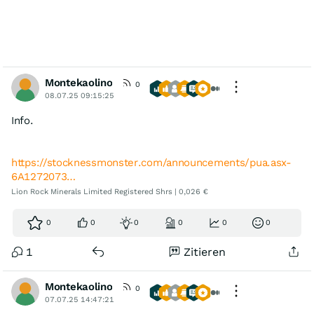
Montekaolino
0
08.07.25 09:15:25
Info.
https://stocknessmonster.com/announcements/pua.asx-
6A1272073…
Lion Rock Minerals Limited Registered Shrs | 0,026 €
0
0
0
0
0
0
1
Zitieren
Montekaolino
0
07.07.25 14:47:21