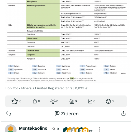
Lion Rock Minerals Limited Registered Shrs | 0,025 €
0
0
0
0
0
0
Zitieren
Montekaolino
0