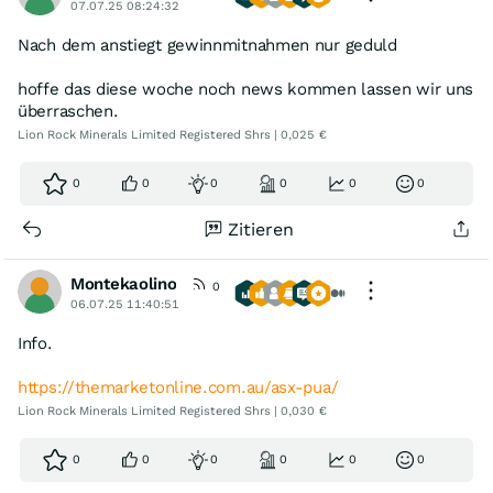
07.07.25 08:24:32
Nach dem anstiegt gewinnmitnahmen nur geduld
hoffe das diese woche noch news kommen lassen wir uns
überraschen.
Lion Rock Minerals Limited Registered Shrs | 0,025 €
0
0
0
0
0
0
Zitieren
Montekaolino
0
06.07.25 11:40:51
Info.
https://themarketonline.com.au/asx-pua/
Lion Rock Minerals Limited Registered Shrs | 0,030 €
0
0
0
0
0
0