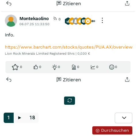
Zitieren
Montekaolino
0
06.07.25 11:33:50
Info.
https://www.barchart.com/stocks/quotes/PUA.AX/overview
Lion Rock Minerals Limited Registered Shrs | 0,030 €
0
0
0
0
0
0
Zitieren
1
►
18
Durchsuchen