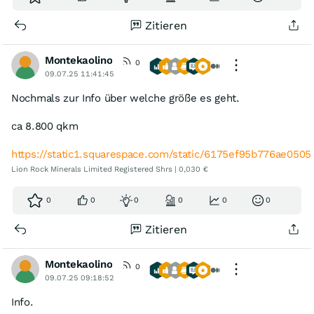
Zitieren
Montekaolino
0
09.07.25 11:41:45
Nochmals zur Info über welche größe es geht.
ca 8.800 qkm
https://static1.squarespace.com/static/6175ef95b776ae050
Lion Rock Minerals Limited Registered Shrs | 0,030 €
0
0
0
0
0
0
Zitieren
Montekaolino
0
09.07.25 09:18:52
Info.