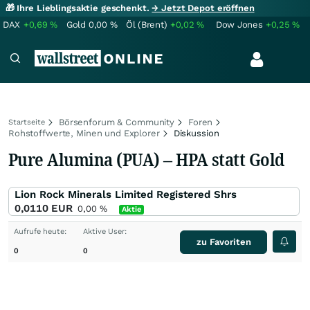
🎁 Ihre Lieblingsaktie geschenkt.
→ Jetzt Depot eröffnen
DAX
+0,69
%
Gold
0,00
%
Öl (Brent)
+0,02
%
Dow Jones
+0,25
%
Börsenforum & Community
Foren
Startseite
Rohstoffwerte, Minen und Explorer
Diskussion
Pure Alumina (PUA) – HPA statt Gold
Lion Rock Minerals Limited Registered Shrs
0,0110
EUR
0,00
%
Aktie
Aufrufe heute:
Aktive User:
zu Favoriten
0
0