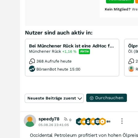
Kein Mitglied?
Wer
Nutzer sind auch aktiv in:
Bei Münchener Rück ist eine AdHoc fällig
Münchener Rück
Öl (B
+1,16
%
Aktie
368 Aufrufe heute
2
BörsenBot heute 15:00
R
Durchsuchen
Neueste Beiträge zuerst
speedy78
0
05.08.26 23:41:05
Occidental Petroleum profitiert von hohen Ölprei