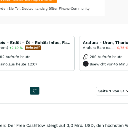
den Sie Teil Deutschlands größter Finanz-Community.
Ölpreis - Erdöl - Öl - Rohöl: Infos, Fakten, Analysen, Charts und Ausblick
rent)
Arafura Rare earths
+2,19
%
Rohstoff
-0,75
92 Aufrufe heute
299 Aufrufe heute
ainolaus heute 12:07
Bsewicht vor 45 Minu
Seite 1 von 31
sen: Der Free Cashflow steigt auf 3,0 Mrd. USD, den höchsten W