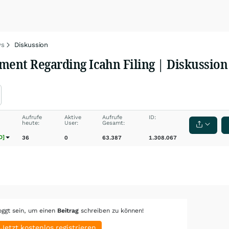
s
Diskussion
ement Regarding Icahn Filing | Diskussio
Aufrufe
Aktive
Aufrufe
ID:
heute:
User:
Gesamt:
O]
36
0
63.387
1.308.067
oggt sein, um einen
Beitrag
schreiben zu können!
Jetzt kostenlos registrieren