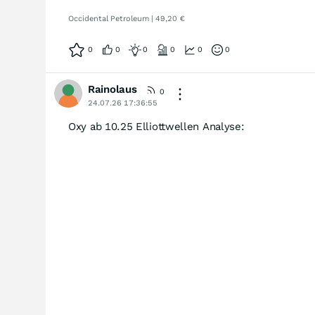
Occidental Petroleum | 49,20 €
0
0
0
0
0
0
Rainolaus
0
24.07.26 17:36:55
Oxy ab 10.25 Elliottwellen Analyse: