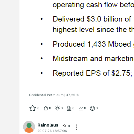
Occidental Petroleum | 47,29 €
0
0
0
0
0
0
Rainolaus
0
29.07.26 18:57:06