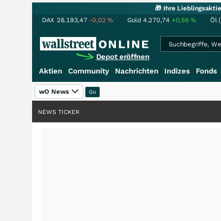
🎁 Ihre Lieblingsakt
DAX
26.193,47
-0,02
%
Gold
4.270,74
+0,56
%
Öl 
Depot eröffnen
Aktien
Community
Nachrichten
Indizes
Fonds
wO News
NEWS TICKER