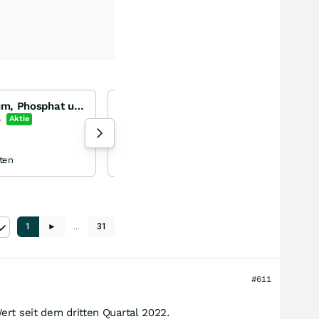
Arafura - Uran, Thorium, Phosphat und Rare Earth im N.T.
SAP - Der Koloss wankt
SAP
%
Aktie
+0,28
%
Aktie
191 Aufrufe heute
ten
Nils49 04.08.26, 09:29
1
►
…
31
#611
ert seit dem dritten Quartal 2022.