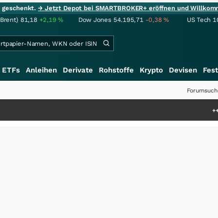
ie geschenkt.
→ Jetzt Depot bei SMARTBROKER+ eröffnen und Willkom
(Brent)
81,18
+2,19
%
Dow Jones
54.195,71
-0,38
%
US Tech 1
ETFs
Anleihen
Derivate
Rohstoffe
Krypto
Devisen
Fest
Forumsuch
+++
Schwere S