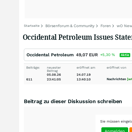
Börsenforum & Community
Foren
wO New
Startseite
Occidental Petroleum Issues Stat
Occidental Petroleum
49,07
EUR
+5,30
%
Aktie
Beiträge:
neuester
eröffnet am
eröffnet von
Beitrag
05.08.26
24.07.19
Nachrichten
[w
611
23:41:05
13:40:10
Beitrag zu dieser Diskussion schreiben
Sie müssen eingel
Anmelden