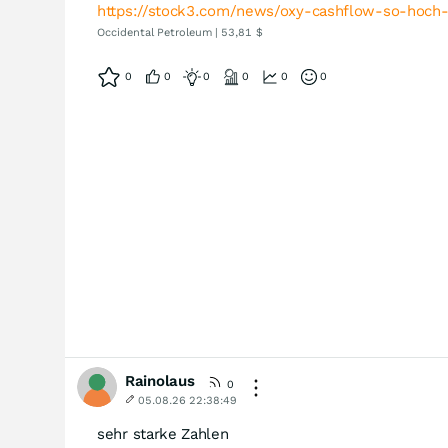
https://stock3.com/news/oxy-cashflow-so-hoch-
Occidental Petroleum | 53,81 $
0
0
0
0
0
0
Rainolaus
0
05.08.26 22:38:49
sehr starke Zahlen