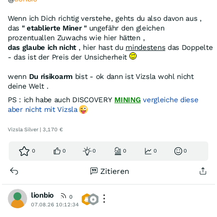
Wenn ich Dich richtig verstehe, gehts du also davon aus ,
das
" etablierte Miner "
ungefähr den gleichen
prozentuallen Zuwachs wie hier hätten ,
das glaube ich nicht
, hier hast du
mindestens
das Doppelte
- das ist der Preis der Unsicherheit
wenn
Du risikoarm
bist - ok dann ist Vizsla wohl nicht
deine Welt .
PS : ich habe auch DISCOVERY
MINING
vergleiche diese
aber nicht mit Vizsla
Vizsla Silver | 3,170 €
0
0
0
0
0
0
Zitieren
lionbio
0
07.08.26 10:12:34