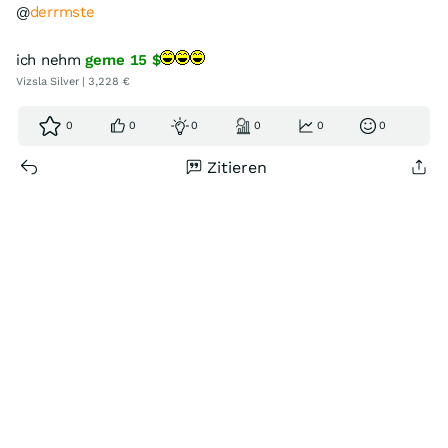
@
derrmste
ich nehm
gerne 15 $
Vizsla Silver | 3,228 €
0
0
0
0
0
0
Zitieren