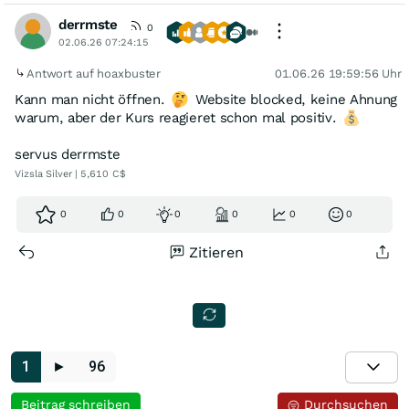
derrmste
0
02.06.26 07:24:15
Antwort auf hoaxbuster
01.06.26 19:59:56 Uhr
Kann man nicht öffnen.
Website blocked, keine Ahnung
warum, aber der Kurs reagieret schon mal positiv.
servus derrmste
Vizsla Silver | 5,610 C$
0
0
0
0
0
0
Zitieren
1
►
96
Beitrag schreiben
Durchsuchen