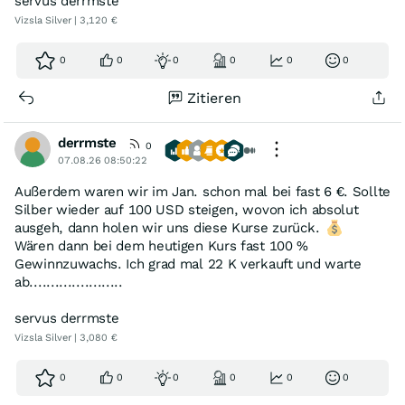
servus derrmste
Vizsla Silver | 3,120 €
0
0
0
0
0
0
Zitieren
derrmste
0
07.08.26 08:50:22
Außerdem waren wir im Jan. schon mal bei fast 6 €. Sollte
Silber wieder auf 100 USD steigen, wovon ich absolut
ausgeh, dann holen wir uns diese Kurse zurück.
Wären dann bei dem heutigen Kurs fast 100 %
Gewinnzuwachs. Ich grad mal 22 K verkauft und warte
ab......................
servus derrmste
Vizsla Silver | 3,080 €
0
0
0
0
0
0