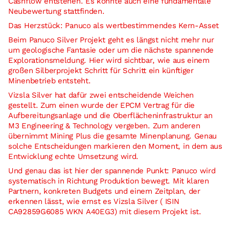
Cashflow entstehen. Es könnte auch eine fundamentale
Neubewertung stattfinden.
Das Herzstück: Panuco als wertbestimmendes Kern-Asset
Beim Panuco Silver Projekt geht es längst nicht mehr nur
um geologische Fantasie oder um die nächste spannende
Explorationsmeldung. Hier wird sichtbar, wie aus einem
großen Silberprojekt Schritt für Schritt ein künftiger
Minenbetrieb entsteht.
Vizsla Silver hat dafür zwei entscheidende Weichen
gestellt. Zum einen wurde der EPCM Vertrag für die
Aufbereitungsanlage und die Oberflächeninfrastruktur an
M3 Engineering & Technology vergeben. Zum anderen
übernimmt Mining Plus die gesamte Minenplanung. Genau
solche Entscheidungen markieren den Moment, in dem aus
Entwicklung echte Umsetzung wird.
Und genau das ist hier der spannende Punkt: Panuco wird
systematisch in Richtung Produktion bewegt. Mit klaren
Partnern, konkreten Budgets und einem Zeitplan, der
erkennen lässt, wie ernst es Vizsla Silver ( ISIN
CA92859G6085 WKN A40EG3) mit diesem Projekt ist.