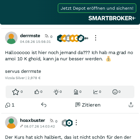
Jetzt Depot eröffnen und sichern!
derrmste
0
04.08.26 15:56:31
Halloooooo ist hier noch jemand da??? Ich hab ma grad no
amoi 10 K ghoid, kann ja nur besser werden.
servus derrmste
Vizsla Silver | 2,978 €
0
0
0
0
0
0
1
Zitieren
hoaxbuster
0
08.07.26 14:03:42
Der Kurs hat sich halbiert, das ist nicht schön für den der