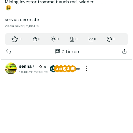
Mining Investor trommelt auch mal wieder........................
servus derrmste
Vizsla Silver | 2,884 €
0
0
0
0
0
0
Zitieren
senna7
0
19.06.26 23:55:29