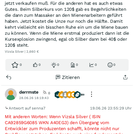
jetzt verkaufen muß. Für die anderen hat es auch etwas
Gutes. Beim Silberkurs von 120$ gab es Begehrlichkeiten
die dann zum Massaker an den Mienenarbeitern geführt
haben. Jetzt kostet die Unze nur noch die Hälfte. Damit
kehrt vielleicht ein bisschen Ruhe ein um die Miene bauen
zu können. Wenn die Miene erstmal produziert dann ist die
Kursexplosion zwingend, egal ob Silber dann bei 40$ oder
120$ steht.
Vizsla Silver | 2,660 €
0
0
0
0
0
0
Zitieren
derrmste
0
28.06.26 18:19:43
Antwort auf senna7
19.06.26 23:55:29 Uhr
Mit anderen Worten: Wenn Vizsla Silver ( ISIN
CA92859G6085 WKN A40EG3) den Übergang vom
Entwickler zum Produzenten schafft, könnte nicht nur