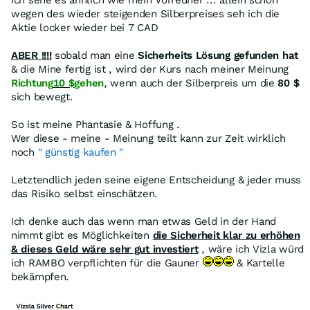
ich sehe es ähnlich wie mein Vorredner ... allein schon
wegen des wieder steigenden Silberpreises seh ich die
Aktie locker wieder bei 7 CAD
ABER !!!!
sobald man eine
Sicherheits Lösung gefunden hat
& die Mine fertig ist , wird der Kurs nach meiner Meinung
Richtung
10 $
gehen
, wenn auch der Silberpreis um die
80 $
sich bewegt.
So ist meine Phantasie & Hoffung .
Wer diese - meine - Meinung teilt kann zur Zeit wirklich
noch
" günstig kaufen "
Letztendlich jeden seine eigene Entscheidung & jeder muss
das Risiko selbst einschätzen.
Ich denke auch das wenn man etwas Geld in der Hand
nimmt gibt es Möglichkeiten
die Sicherheit klar zu erhöhen
& dieses Geld wäre sehr gut investiert
, wäre ich Vizla würd
ich RAMBO verpflichten für die Gauner
& Kartelle
bekämpfen.