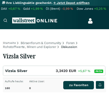
🎁 Ihre Lieblingsaktie geschenkt.
→ Jetzt Depot eröffnen
DAX
+0,67
%
Gold
+1,99
%
Öl (Brent)
-0,99
%
Dow Jones
+0,25
%
Börsenforum & Community
Foren
Startseite
Rohstoffwerte, Minen und Explorer
Diskussion
Vizsla Silver
Vizsla Silver
3,2420
EUR
+5,67
%
Aktie
Aufrufe heute:
Aktive User:
zu Favoriten
160
0