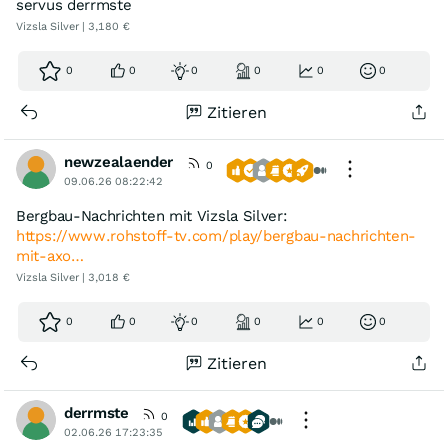
servus derrmste
Vizsla Silver | 3,180 €
0
0
0
0
0
0
Zitieren
newzealaender
0
09.06.26 08:22:42
Bergbau-Nachrichten mit Vizsla Silver:
https://www.rohstoff-tv.com/play/bergbau-nachrichten-
mit-axo…
Vizsla Silver | 3,018 €
0
0
0
0
0
0
Zitieren
derrmste
0
02.06.26 17:23:35