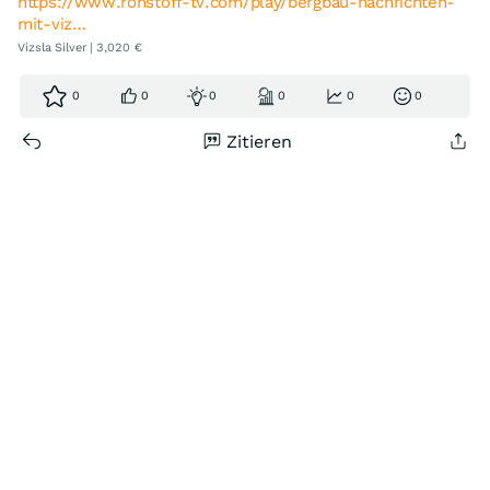
https://www.rohstoff-tv.com/play/bergbau-nachrichten-
mit-viz…
Vizsla Silver | 3,020 €
0
0
0
0
0
0
Zitieren