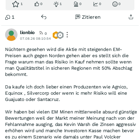
1
0
1
0
0
0
1
Zitieren
lionbio
0
07.08.26 08:10:54
Nüchtern gesehen wird die Aktie mit steigenden EM-
Preisen auch gegen Norden gehen aber es stellt sich die
Frage warum man das Risiko in Kauf nehmen sollte wenn
man Qualitätstitel in sicheren Regionen mit 50% Abschlag
bekommt.
Da kaufe ich doch lieber einen Produzenten wie Agnico,
Equinox , Silvercorp oder wenn ic mehr Risiko will eine
Guajuato oder Santacruz.
Wir haben bei vielen EM Minen mittlerweile absurd günstige
Bewertungen weil der Markt meiner Meinung nach von der
Fehlannahme ausging, das Kevin Warsh die Zinsen aggressiv
erhöhen wird und manche Investoren Kasse machen bevor
es zu einem Szenario wie damals unter Paul Volcker