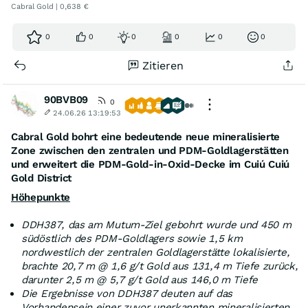
Cabral Gold | 0,638 €
0
0
0
0
0
0
Zitieren
90BVB09
0
24.06.26 13:19:53
Cabral Gold bohrt eine bedeutende neue mineralisierte
Zone zwischen den zentralen und PDM-Goldlagerstätten
und erweitert die PDM-Gold-in-Oxid-Decke im Cuiú Cuiú
Gold District
Höhepunkte
DDH387, das am Mutum-Ziel gebohrt wurde und 450 m
südöstlich des PDM-Goldlagers sowie 1,5 km
nordwestlich der zentralen Goldlagerstätte lokalisierte,
brachte 20,7 m @ 1,6 g/t Gold aus 131,4 m Tiefe zurück,
darunter 2,5 m @ 5,7 g/t Gold aus 146,0 m Tiefe
Die Ergebnisse von DDH387 deuten auf das
Vorhandensein einer zuvor unerkannten mineralisierten