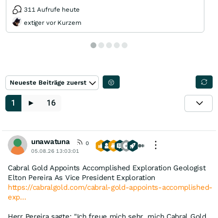
311 Aufrufe heute
extiger vor Kurzem
Neueste Beiträge zuerst
1
►
16
unawatuna
0
05.08.26 13:03:01
Cabral Gold Appoints Accomplished Exploration Geologist
Elton Pereira As Vice President Exploration
https://cabralgold.com/cabral-gold-appoints-accomplished-
exp…
Herr Pereira sagte: "Ich freue mich sehr, mich Cabral Gold