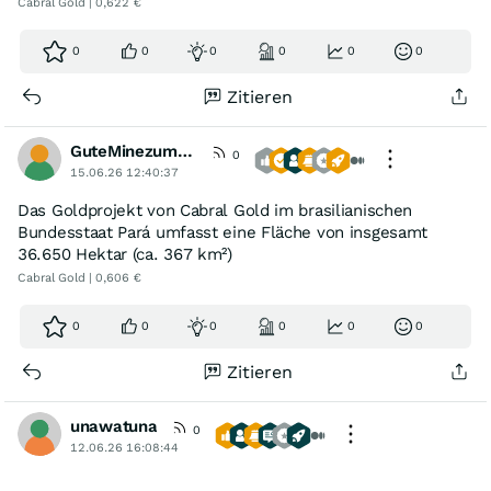
Cabral Gold | 0,622 €
0
0
0
0
0
0
Zitieren
GuteMinezumBoersenspiel
0
15.06.26 12:40:37
Das Goldprojekt von Cabral Gold im brasilianischen
Bundesstaat Pará umfasst eine Fläche von insgesamt
36.650 Hektar (ca. 367 km²)
Cabral Gold | 0,606 €
0
0
0
0
0
0
Zitieren
unawatuna
0
12.06.26 16:08:44