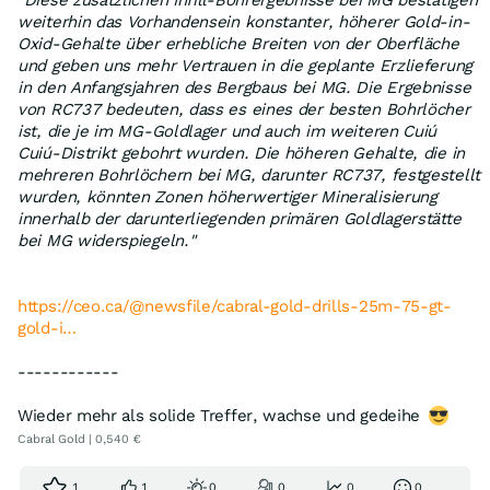
"Diese zusätzlichen Infill-Bohrergebnisse bei MG bestätigen
weiterhin das Vorhandensein konstanter, höherer Gold-in-
Oxid-Gehalte über erhebliche Breiten von der Oberfläche
und geben uns mehr Vertrauen in die geplante Erzlieferung
in den Anfangsjahren des Bergbaus bei MG. Die Ergebnisse
von RC737 bedeuten, dass es eines der besten Bohrlöcher
ist, die je im MG-Goldlager und auch im weiteren Cuiú
Cuiú-Distrikt gebohrt wurden. Die höheren Gehalte, die in
mehreren Bohrlöchern bei MG, darunter RC737, festgestellt
wurden, könnten Zonen höherwertiger Mineralisierung
innerhalb der darunterliegenden primären Goldlagerstätte
bei MG widerspiegeln."
https://ceo.ca/@newsfile/cabral-gold-drills-25m-75-gt-
gold-i…
------------
Wieder mehr als solide Treffer, wachse und gedeihe
Cabral Gold | 0,540 €
1
1
0
0
0
0