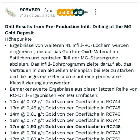
90BVB09
0
21.07.26 12:52:55
Drill Results from Pre-Production Infill Drilling at the MG
Gold Deposit
Höhepunkte
Ergebnisse von weiteren 41 Infill-RC-Löchern wurden
eingereicht, die auf das Gold-in-Oxid-Material im
östlichen und zentralen Teil der MG-Startergrube
abzielen. Das Infill-Bohrprogramm zielte darauf ab, das
Vertrauen in den aktuellen Minenplan bei MG zu stärken
und die angezeigte Ressource auf eine gemessene
Klassifizierung aufzuwerten
Bemerkenswerte Ergebnisse aus dieser letzten Reihe von
RC-Drill-Ergebnissen von MG umfassen:
10m @ 0,72 g/t Gold von der Oberfläche in RC744
13m @ 0,46 g/t Gold von der Oberfläche in RC745
14m @ 0,81 g/t Gold von der Oberfläche in RC746
16m @ 0,77 g/t Gold von der Oberfläche in RC747
17m @ 1,93 g/t Gold von der Oberfläche in RC748
14m @ 0,74 g/t Gold von der Oberfläche in RC749
17m @ 0,62 g/t Gold von der Oberfläche in RC750