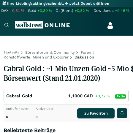
🎁 Ihre Lieblingsaktie geschenkt.
→ Jetzt Depot eröffnen
DAX
-0,51
%
Gold
+0,30
%
Öl (Brent)
+0,82
%
Dow Jones
+0,46
%
Börsenforum & Community
Foren
Startseite
Rohstoffwerte, Minen und Explorer
Diskussion
Cabral Gold : ~1 Mio Unzen Gold ~5 Mio 
Börsenwert (Stand 21.01.2020)
Cabral Gold
1,1000
CAD
+3,77
%
Aktie
Aufrufe heute:
Aktive User:
zu Favoriten
6
0
Beliebteste Beiträge