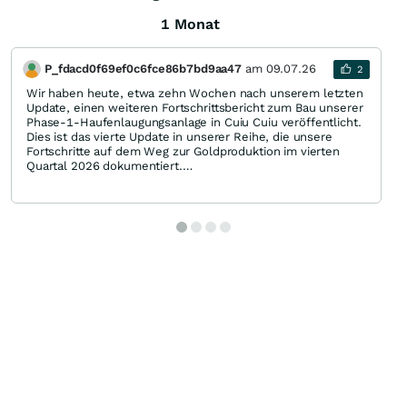
1 Monat
P_fdacd0f69ef0c6fce86b7bd9aa47
am
09.07.26
2
Wir haben heute, etwa zehn Wochen nach unserem letzten
Update, einen weiteren Fortschrittsbericht zum Bau unserer
Phase-1-Haufenlaugungsanlage in Cuiu Cuiu veröffentlicht.
Dies ist das vierte Update in unserer Reihe, die unsere
Fortschritte auf dem Weg zur Goldproduktion im vierten
Quartal 2026 dokumentiert.
Hier sind Alans Einschätzungen:
1. Die Bergbaufahrzeuge sind vor Ort eingetroffen, und der
Abbau des Erzes in der Goldlagerstätte MG hat begonnen.
Die Agglomeration des Erzes mit Zement ist im Gange. Das
agglomerierte Erz wird zum Stapler an Abbauplatz 1
transportiert. Dies ist ein bedeutender Meilenstein für das
Phase-1-Projekt.
2. Der Bau des Trockenkreislaufs der Aufbereitungsanlage
ist nun abgeschlossen, was einen weiteren wichtigen
Meilenstein darstellt. Der Gesamtbau ist nun zu 85 %
abgeschlossen. Über 90 % der Projektkosten sind
vertraglich gesichert.
3. Die Inbetriebnahme ist weit fortgeschritten; ein Team von
Strategic Metallurgy Pty Ltd ist derzeit vor Ort. Die
Inbetriebnahme des Trockenkreislaufs ist weitgehend