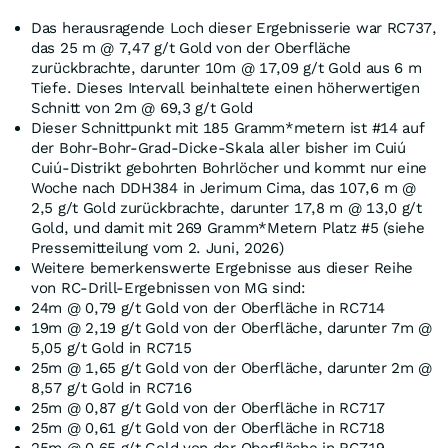
Das herausragende Loch dieser Ergebnisserie war RC737,
das 25 m @ 7,47 g/t Gold von der Oberfläche
zurückbrachte, darunter 10m @ 17,09 g/t Gold aus 6 m
Tiefe. Dieses Intervall beinhaltete einen höherwertigen
Schnitt von 2m @ 69,3 g/t Gold
Dieser Schnittpunkt mit 185 Gramm*metern ist #14 auf
der Bohr-Bohr-Grad-Dicke-Skala aller bisher im Cuiú
Cuiú-Distrikt gebohrten Bohrlöcher und kommt nur eine
Woche nach DDH384 in Jerimum Cima, das 107,6 m @
2,5 g/t Gold zurückbrachte, darunter 17,8 m @ 13,0 g/t
Gold, und damit mit 269 Gramm*Metern Platz #5 (siehe
Pressemitteilung vom 2. Juni, 2026)
Weitere bemerkenswerte Ergebnisse aus dieser Reihe
von RC-Drill-Ergebnissen von MG sind:
24m @ 0,79 g/t Gold von der Oberfläche in RC714
19m @ 2,19 g/t Gold von der Oberfläche, darunter 7m @
5,05 g/t Gold in RC715
25m @ 1,65 g/t Gold von der Oberfläche, darunter 2m @
8,57 g/t Gold in RC716
25m @ 0,87 g/t Gold von der Oberfläche in RC717
25m @ 0,61 g/t Gold von der Oberfläche in RC718