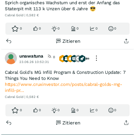
Sprich organisches Wachstum und erst der Anfang das
Staterpit mit 113 k Unzen über 6 Jahre
Cabral Gold | 0,582 €
0
0
0
0
0
0
Zitieren
unawatuna
0
23.06.26 10:52:31
Cabral Gold's MG Infill Program & Construction Update: 7
Things You Need to Know
https://www.cruxinvestor.com/posts/cabral-golds-mg-
infill-pr…
Cabral Gold | 0,582 €
0
0
0
0
0
0
Zitieren