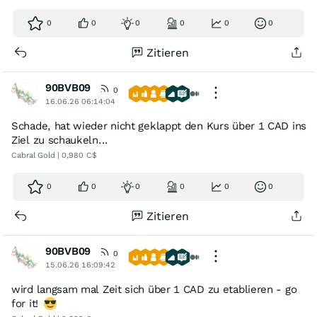
0
0
0
0
0
0
Zitieren
90BVB09
0
16.06.26 06:14:04
Schade, hat wieder nicht geklappt den Kurs über 1 CAD ins
Ziel zu schaukeln...
Cabral Gold | 0,980 C$
0
0
0
0
0
0
Zitieren
90BVB09
0
15.06.26 16:09:42
wird langsam mal Zeit sich über 1 CAD zu etablieren - go
for it!