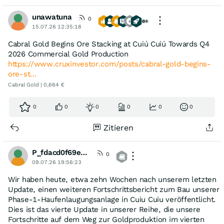
unawatuna
0
15.07.26 12:35:18
Cabral Gold Begins Ore Stacking at Cuiú Cuiú Towards Q4
2026 Commercial Gold Production
https://www.cruxinvestor.com/posts/cabral-gold-begins-
ore-st…
Cabral Gold | 0,664 €
0
0
0
0
0
0
Zitieren
P_fdacd0f69ef0c6fce86b7bd9aa47
0
09.07.26 19:56:23
Wir haben heute, etwa zehn Wochen nach unserem letzten
Update, einen weiteren Fortschrittsbericht zum Bau unserer
Phase-1-Haufenlaugungsanlage in Cuiu Cuiu veröffentlicht.
Dies ist das vierte Update in unserer Reihe, die unsere
Fortschritte auf dem Weg zur Goldproduktion im vierten