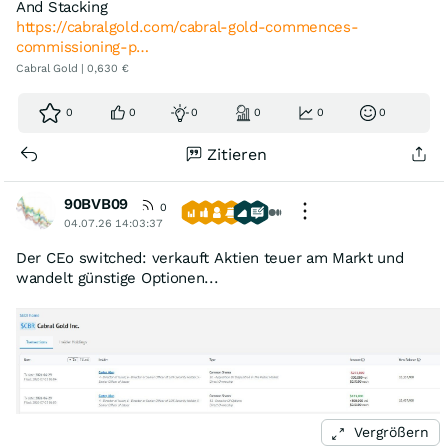
And Stacking
https://cabralgold.com/cabral-gold-commences-
commissioning-p…
Cabral Gold | 0,630 €
0
0
0
0
0
0
Zitieren
90BVB09
0
04.07.26 14:03:37
Der CEo switched: verkauft Aktien teuer am Markt und
wandelt günstige Optionen...
Vergrößern