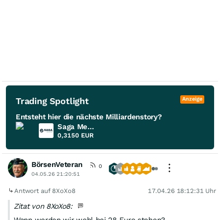
Trading Spotlight
Anzeige
Entsteht hier die nächste Milliardenstory?
Saga Metals
0,3150
EUR
BörsenVeteran
0
04.05.26 21:20:51
Antwort auf 8XoXo8
17.04.26 18:12:31 Uhr
Zitat von 8XoXo8: