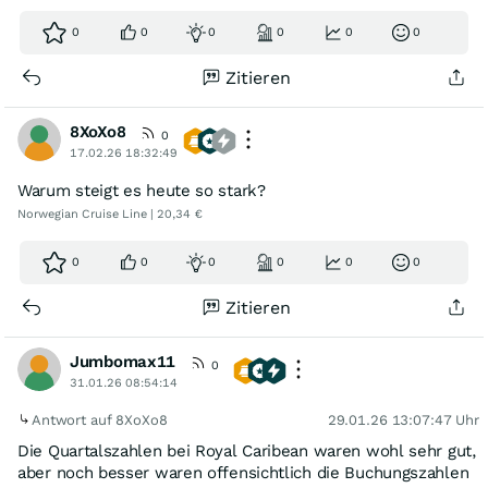
0
0
0
0
0
0
Zitieren
8XoXo8
0
17.02.26 18:32:49
Warum steigt es heute so stark?
Norwegian Cruise Line | 20,34 €
0
0
0
0
0
0
Zitieren
Jumbomax11
0
31.01.26 08:54:14
Antwort auf 8XoXo8
29.01.26 13:07:47 Uhr
Die Quartalszahlen bei Royal Caribean waren wohl sehr gut,
aber noch besser waren offensichtlich die Buchungszahlen