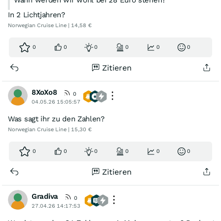
Wann werden wir wohl bei 28 Euro stehen?
In 2 Lichtjahren?
Norwegian Cruise Line | 14,58 €
0
0
0
0
0
0
Zitieren
8XoXo8
0
04.05.26 15:05:57
Was sagt ihr zu den Zahlen?
Norwegian Cruise Line | 15,30 €
0
0
0
0
0
0
Zitieren
Gradiva
0
27.04.26 14:17:53