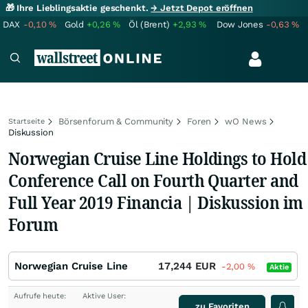
🎁 Ihre Lieblingsaktie geschenkt.
→ Jetzt Depot eröffnen
DAX
-0,10
%
Gold
+0,26
%
Öl (Brent)
+2,93
%
Dow Jones
-0,63
%
Börsenforum & Community
Foren
wO News
Startseite
Diskussion
Norwegian Cruise Line Holdings to Hold
Conference Call on Fourth Quarter and
Full Year 2019 Financia | Diskussion im
Forum
Norwegian Cruise Line
17,244
EUR
-2,00
%
Aktie
Aufrufe heute:
Aktive User:
zu Favoriten