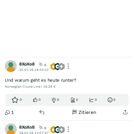
8XoXo8
0
30.01.26 16:43:32
Und warum geht es heute runter?
Norwegian Cruise Line | 18,28 €
0
0
0
0
0
0
1
Zitieren
8XoXo8
0
29.01.26 13:07:47