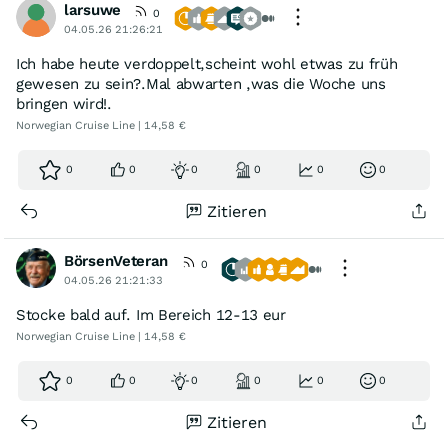
larsuwe
0
04.05.26 21:26:21
Ich habe heute verdoppelt,scheint wohl etwas zu früh
gewesen zu sein?.Mal abwarten ,was die Woche uns
bringen wird!.
Norwegian Cruise Line | 14,58 €
0
0
0
0
0
0
Zitieren
BörsenVeteran
0
04.05.26 21:21:33
Stocke bald auf. Im Bereich 12-13 eur
Norwegian Cruise Line | 14,58 €
0
0
0
0
0
0
Zitieren