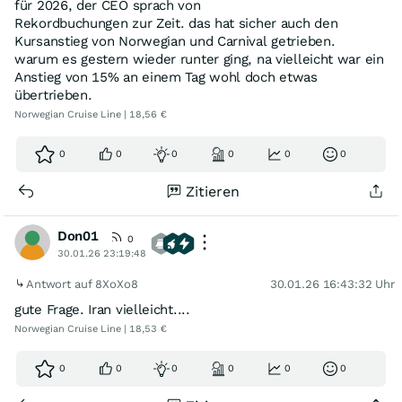
für 2026, der CEO sprach von
Rekordbuchungen zur Zeit. das hat sicher auch den
Kursanstieg von Norwegian und Carnival getrieben.
warum es gestern wieder runter ging, na vielleicht war ein
Anstieg von 15% an einem Tag wohl doch etwas
übertrieben.
Norwegian Cruise Line | 18,56 €
0
0
0
0
0
0
Zitieren
Don01
0
30.01.26 23:19:48
Antwort auf 8XoXo8
30.01.26 16:43:32 Uhr
gute Frage. Iran vielleicht....
Norwegian Cruise Line | 18,53 €
0
0
0
0
0
0