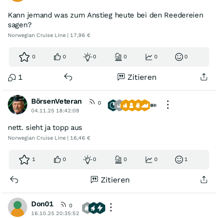
Kann jemand was zum Anstieg heute bei den Reedereien
sagen?
Norwegian Cruise Line | 17,96 €
0
0
0
0
0
0
1
Zitieren
BörsenVeteran
0
04.11.25 18:42:09
nett. sieht ja topp aus
Norwegian Cruise Line | 16,46 €
1
0
0
0
0
1
Zitieren
Don01
0
16.10.25 20:35:52