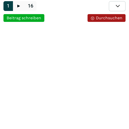
1
►
16
Beitrag schreiben
Durchsuchen