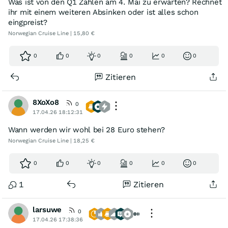
Was ist von den Q1 Zahlen am 4. Mai zu erwarten? Rechnet
ihr mit einem weiteren Absinken oder ist alles schon
eingpreist?
Norwegian Cruise Line | 15,80 €
0
0
0
0
0
0
Zitieren
8XoXo8
0
17.04.26 18:12:31
Wann werden wir wohl bei 28 Euro stehen?
Norwegian Cruise Line | 18,25 €
0
0
0
0
0
0
1
Zitieren
larsuwe
0
17.04.26 17:38:36