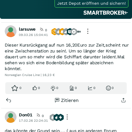
Jetzt Depot eröffnen und sichern!
larsuwe
0
09.03.26 15:04:41
Dieser Kursrückgang auf nun 16,20Euro zur Zeit,scheint nur
eine Zwischenstation zu sein!. Um so länger der Krieg
dauert um so mehr wird die Schiffart darunter leiden!.Mal
sehen wo sich eine Bodenbildung später abzeichnen
könnte!.
Norwegian Cruise Line | 16,23 €
0
0
0
0
0
0
Zitieren
Don01
0
17.02.26 22:24:31
das könnte der Grund sein.... ( aus ein anderen Forum