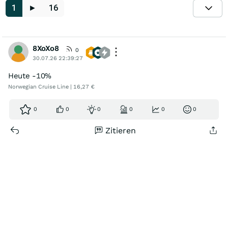
1
►
16
8XoXo8
0
30.07.26 22:39:27
Heute -10%
Norwegian Cruise Line | 16,27 €
0
0
0
0
0
0
Zitieren