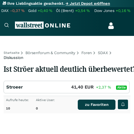
🎁 Ihre Lieblingsaktie geschenkt.
→ Jetzt Depot eröffnen
DAX
-0,37
%
Gold
+0,40
%
Öl (Brent)
+0,54
%
Dow Jones
+0,16
%
Börsenforum & Community
Foren
SDAX
Startseite
Diskussion
Ist Ströer aktuell deutlich überbewertet
Stroeer
41,40
EUR
+2,37
%
Aktie
Aufrufe heute:
Aktive User:
zu Favoriten
10
0