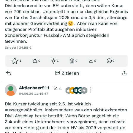
Dividendenrendite von 5% unterstellt, dann wären Kurse
von 70€ denkbar. Unterstellt man nur das gleiche Ergebnis
wie für das Geschäftsjahr 2025 sind die 3,5 drin, allerdings
mit anderer Gewinnverteilung
. Aber man kann von
steigender Profitabilität ausgehen inklusiver
Sonderkonjunktur Fussball-WM.Sprich steigenden
Gewinnen.
Stroeer | 34,98 €
1
0
1
0
0
0
Zitieren
Aktienbaer911
0
04.06.26 11:46:47
Die Kursentwicklung seit 2.6. ist wirklich
aussergewöhnlich, insbesondere was den nicht existenten
Divi-Abschlag heute betrifft. Wenn Börse angeblich die
Zukunft eines Unternehmens vorwegnimmt, dann müsste
vor dem Hintergrund der in der HV bis 2029 vorgestellten