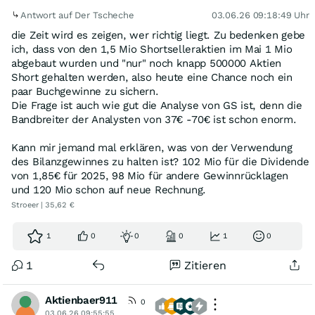
Antwort auf Der Tscheche
03.06.26 09:18:49 Uhr
die Zeit wird es zeigen, wer richtig liegt. Zu bedenken gebe
ich, dass von den 1,5 Mio Shortselleraktien im Mai 1 Mio
abgebaut wurden und "nur" noch knapp 500000 Aktien
Short gehalten werden, also heute eine Chance noch ein
paar Buchgewinne zu sichern.
Die Frage ist auch wie gut die Analyse von GS ist, denn die
Bandbreiter der Analysten von 37€ -70€ ist schon enorm.
Kann mir jemand mal erklären, was von der Verwendung
des Bilanzgewinnes zu halten ist? 102 Mio für die Dividende
von 1,85€ für 2025, 98 Mio für andere Gewinnrücklagen
und 120 Mio schon auf neue Rechnung.
Stroeer | 35,62 €
1
0
0
0
1
0
1
Zitieren
Aktienbaer911
0
03.06.26 09:55:55