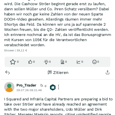
wird. Die Cashcow Ströer beginnt gerade erst zu laufen,
dann sollen Müller und Co. ihren Schatz versilbern? Dabei
haben wir noch gar keine Zahlen von der neuen Sparte
DOOH-Video gesehen. Allerdings räumen immer mehr
Shortys das Feld. Da können wir uns ja auf spannende 2
Wochen freuen, bis die Q2- Zahlen veröffentlicht werden.
Ich erinnere nochmal an die HV, da ist das Bonusprogramm
mit Kursen von 105€ für die Verantwortlichen
verabschiedet worden.
Stroeer | 39,12 €
Und so sahen
die drei Tagesreaktionen an der Börse
aus:
0
0
0
0
0
0
Zitieren
Pro_Trader
0
29.07.26 08:31:46
I Squared and InfraVia Capital Partners are preparing a bid to
take over Ströer and have already reached an agreement
with the two major shareholders, Udo Müller and Dirk
Ströer, Manager Magazin reports, citing unidentified people