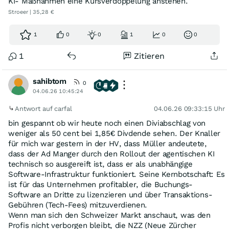
KI- Maßnahmen eine Kursverdoppelung anstehen.
Stroeer | 35,28 €
1
0
0
1
0
0
1
Zitieren
sahibtom
0
04.06.26 10:45:24
Antwort auf carfal
04.06.26 09:33:15 Uhr
bin gespannt ob wir heute noch einen Diviabschlag von
weniger als 50 cent bei 1,85€ Divdende sehen. Der Knaller
für mich war gestern in der HV, dass Müller andeutete,
dass der Ad Manger durch den Rollout der agentischen KI
technisch so ausgereift ist, dass er als unabhängige
Software-Infrastruktur funktioniert. Seine Kernbotschaft: Es
ist für das Unternehmen profitabler, die Buchungs-
Software an Dritte zu lizenzieren und über Transaktions-
Gebühren (Tech-Fees) mitzuverdienen.
Wenn man sich den Schweizer Markt anschaut, was den
Profis nicht verborgen bleibt, die NZZ (Neue Zürcher