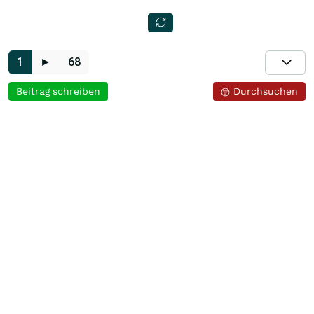
1
►
68
Beitrag schreiben
Durchsuchen