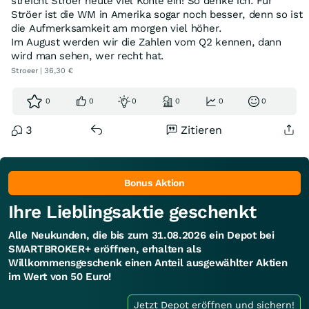
streicht Ströer heute viel Kohle ein! So denke ich. Für
Ströer ist die WM in Amerika sogar noch besser, denn so ist
die Aufmerksamkeit am morgen viel höher.
Im August werden wir die Zahlen vom Q2 kennen, dann
wird man sehen, wer recht hat.
Stroeer | 36,30 €
0
0
0
0
0
0
3
Zitieren
Bonus Aktion
Ihre Lieblingsaktie geschenkt
Alle Neukunden, die bis zum 31.08.2026 ein Depot bei
SMARTBROKER+ eröffnen, erhalten als
Willkommensgeschenk einen Anteil ausgewählter Aktien
im Wert von 50 Euro!
Jetzt Depot eröffnen und sichern!