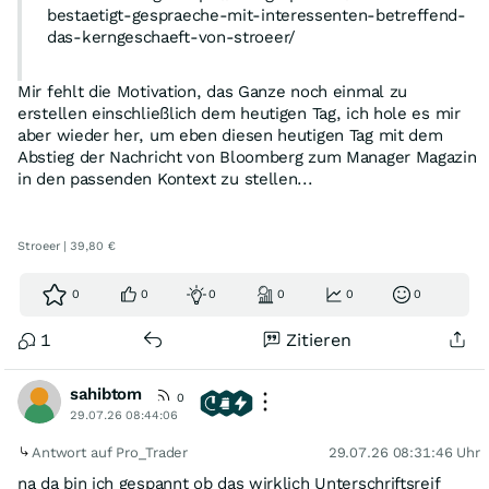
bestaetigt-gespraeche-mit-interessenten-betreffend-
das-kerngeschaeft-von-stroeer/
Mir fehlt die Motivation, das Ganze noch einmal zu
Am 10.10.25 erfolgte dann wiederum eine große
erstellen einschließlich dem heutigen Tag, ich hole es mir
Bloomberg-Meldung, der zu Folge Squared plane & Co.
aber wieder her, um eben diesen heutigen Tag mit dem
mindestens
3,5 Mrd.€ für das Kerngeschäft
von Ströer
Abstieg der Nachricht von Bloomberg zum Manager Magazin
bezahlen wollten:
in den passenden Kontext zu stellen...
Stroeer | 39,80 €
0
0
0
0
0
0
1
Zitieren
sahibtom
0
29.07.26 08:44:06
Und nun also heute die Meldung, der zu Folge Squared
Antwort auf Pro_Trader
29.07.26 08:31:46 Uhr
& Blackstone für den
kompletten Ströer-Konzern 2,5
na da bin ich gespannt ob das wirklich Unterschriftsreif
Mrd. €
in die Hand nehmen könnten: