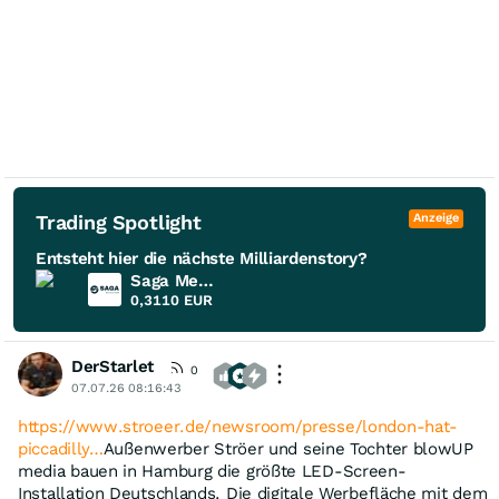
Trading Spotlight
Anzeige
Entsteht hier die nächste Milliardenstory?
Saga Metals
0,3110
EUR
DerStarlet
0
07.07.26 08:16:43
https://www.stroeer.de/newsroom/presse/london-hat-
piccadilly…
Außenwerber Ströer und seine Tochter blowUP
media bauen in Hamburg die größte LED-Screen-
Installation Deutschlands. Die digitale Werbefläche mit dem