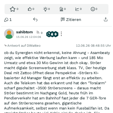
0
0
0
0
0
0
1
Zitieren
sahibtom
0
15.06.26 12:04:06
Antwort auf DiMatteo
12.06.26 08:48:55 Uhr
ob du Synergien nicht erkennst, keine Ahnung - Asambeaty
zeigt, wie effektive Werbung laufen kann - und 185 Mio
Umsatz und etwa 30 Mio Gewinn ist doch okay. Ströer
macht digiale Screenwerbung statt klass. TV, Der heutige
Deal mit Zattoo öffnet diese Perspektive -Ströers KI-
basierter Ad Manager fängt erst an effektiv zu arbeiten.
Auch dIe Telekom hat das erkannt und hat den "Toralarm"
scharf geschaltet -3500 Ströerscreens - daraus macht
Ströer bestimmt im Nachgang Gold, heute früh im
Pendlerverkehr hat am Bahnhof fast jeder die 7 GER-Tore
auf den Ströerscreens gesehen, gigantische
Aufmerksamkeit, selbst wenn man kein Fussballfan ist. Da