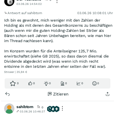
03.06.26 14:54:02
Antwort auf sahibtom
03.06.26 10:08:01 Uhr
Ich bin es gewohnt, mich weniger mit den Zahlen der
Holding als mit denen des Gesamtkonzerns zu beschäftigen
(auch wenn mir die guten Holding-Zahlen bei Ströer als
Bären schon seit Jahren Unbehagen bereiten, wie man hier
im Thread nachlesen kann).
Im Konzern wurden für die Anteilseigner 125,7 Mio.
erwirtschaftet (siehe GB 2025), so dass davon diesmal die
Dividende abgedeckt wird (was wenn ich mich recht
entsinne in den letzten Jahren eher selten der Fall war).
Stroeer | 35,94 €
0
0
0
0
0
0
Zitieren
sahibtom
0
03.06.26 10:46:37