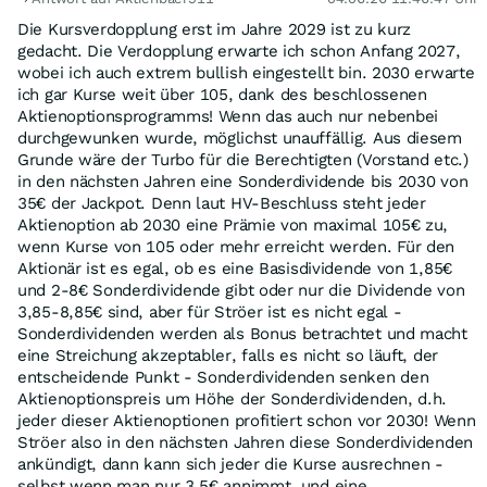
Die Kursverdopplung erst im Jahre 2029 ist zu kurz
gedacht. Die Verdopplung erwarte ich schon Anfang 2027,
wobei ich auch extrem bullish eingestellt bin. 2030 erwarte
ich gar Kurse weit über 105, dank des beschlossenen
Aktienoptionsprogramms! Wenn das auch nur nebenbei
durchgewunken wurde, möglichst unauffällig. Aus diesem
Grunde wäre der Turbo für die Berechtigten (Vorstand etc.)
in den nächsten Jahren eine Sonderdividende bis 2030 von
35€ der Jackpot. Denn laut HV-Beschluss steht jeder
Aktienoption ab 2030 eine Prämie von maximal 105€ zu,
wenn Kurse von 105 oder mehr erreicht werden. Für den
Aktionär ist es egal, ob es eine Basisdividende von 1,85€
und 2-8€ Sonderdividende gibt oder nur die Dividende von
3,85-8,85€ sind, aber für Ströer ist es nicht egal -
Sonderdividenden werden als Bonus betrachtet und macht
eine Streichung akzeptabler, falls es nicht so läuft, der
entscheidende Punkt - Sonderdividenden senken den
Aktienoptionspreis um Höhe der Sonderdividenden, d.h.
jeder dieser Aktienoptionen profitiert schon vor 2030! Wenn
Ströer also in den nächsten Jahren diese Sonderdividenden
ankündigt, dann kann sich jeder die Kurse ausrechnen -
selbst wenn man nur 3,5€ annimmt, und eine