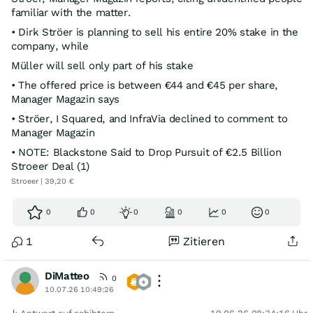
familiar with the matter.
• Dirk Ströer is planning to sell his entire 20% stake in the
company, while
Müller will sell only part of his stake
• The offered price is between €44 and €45 per share,
Manager Magazin says
• Ströer, I Squared, and InfraVia declined to comment to
Manager Magazin
• NOTE: Blackstone Said to Drop Pursuit of €2.5 Billion
Stroeer Deal (1)
Stroeer | 39,20 €
0
0
0
0
0
0
1
Zitieren
DiMatteo
0
10.07.26 10:49:26