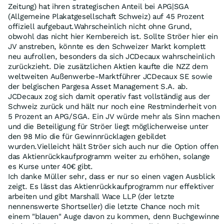
Zeitung) hat ihren strategischen Anteil bei APG|SGA
(Allgemeine Plakatgesellschaft Schweiz) auf 45 Prozent
offiziell aufgebaut.Wahrscheinlich nicht ohne Grund,
obwohl das nicht hier Kernbereich ist. Sollte Ströer hier ein
JV anstreben, könnte es den Schweizer Markt komplett
neu aufrollen, besonders da sich JCDecaux wahrscheinlich
zurückzieht. Die zusätzlichen Aktien kaufte die NZZ dem
weltweiten Außenwerbe-Marktführer JCDecaux SE sowie
der belgischen Pargesa Asset Management S.A. ab.
JCDecaux zog sich damit operativ fast vollständig aus der
Schweiz zurück und hält nur noch eine Restminderheit von
5 Prozent an APG/SGA. Ein JV würde mehr als Sinn machen
und die Beteiligung für Ströer liegt möglicherweise unter
den 98 Mio die für Gewinnrücklagen gebildet
wurden.Vielleicht hält Ströer sich auch nur die Option offen
das Aktienrückkaufprogramm weiter zu erhöhen, solange
es Kurse unter 40€ gibt.
Ich danke Müller sehr, dass er nur so einen vagen Ausblick
zeigt. Es lässt das Aktienrückkaufprogramm nur effektiver
arbeiten und gibt Marshall Wace LLP (der letzte
nennenswerte Shortseller) die letzte Chance noch mit
einem "blauen" Auge davon zu kommen, denn Buchgewinne