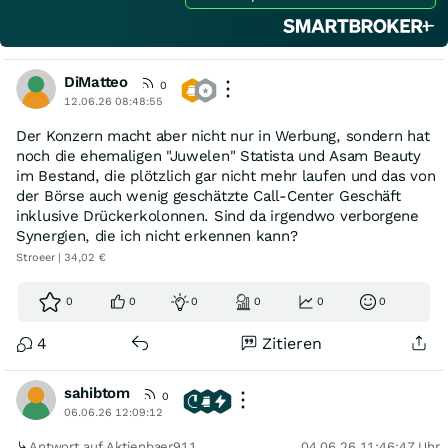
DiMatteo
0
12.06.26 08:48:55
Der Konzern macht aber nicht nur in Werbung, sondern hat
noch die ehemaligen "Juwelen" Statista und Asam Beauty
im Bestand, die plötzlich gar nicht mehr laufen und das von
der Börse auch wenig geschätzte Call-Center Geschäft
inklusive Drückerkolonnen. Sind da irgendwo verborgene
Synergien, die ich nicht erkennen kann?
Stroeer | 34,02 €
0
0
0
0
0
0
4
Zitieren
sahibtom
0
06.06.26 12:09:12
Antwort auf Aktienbaer911
04.06.26 11:46:47 Uhr