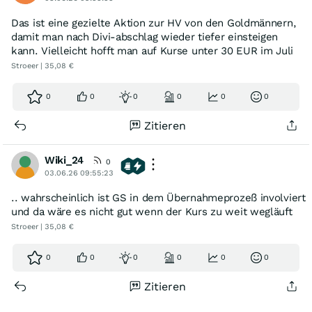
Das ist eine gezielte Aktion zur HV von den Goldmännern,
damit man nach Divi-abschlag wieder tiefer einsteigen
kann. Vielleicht hofft man auf Kurse unter 30 EUR im Juli
Stroeer | 35,08 €
0
0
0
0
0
0
Zitieren
Wiki_24
0
03.06.26 09:55:23
.. wahrscheinlich ist GS in dem Übernahmeprozeß involviert
und da wäre es nicht gut wenn der Kurs zu weit wegläuft
Stroeer | 35,08 €
0
0
0
0
0
0
Zitieren