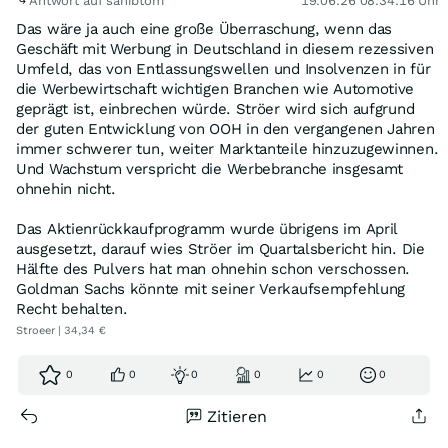
Antwort auf sahibtom
19.06.26 08:34:16 Uhr
Das wäre ja auch eine große Überraschung, wenn das
Geschäft mit Werbung in Deutschland in diesem rezessiven
Umfeld, das von Entlassungswellen und Insolvenzen in für
die Werbewirtschaft wichtigen Branchen wie Automotive
geprägt ist, einbrechen würde. Ströer wird sich aufgrund
der guten Entwicklung von OOH in den vergangenen Jahren
immer schwerer tun, weiter Marktanteile hinzuzugewinnen.
Und Wachstum verspricht die Werbebranche insgesamt
ohnehin nicht.
Das Aktienrückkaufprogramm wurde übrigens im April
ausgesetzt, darauf wies Ströer im Quartalsbericht hin. Die
Hälfte des Pulvers hat man ohnehin schon verschossen.
Goldman Sachs könnte mit seiner Verkaufsempfehlung
Recht behalten.
Stroeer | 34,34 €
0
0
0
0
0
0
Zitieren