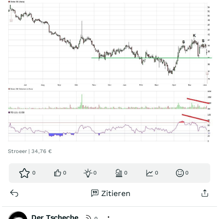
Stroeer | 34,76 €
0
0
0
0
0
0
Zitieren
Der Tscheche
0