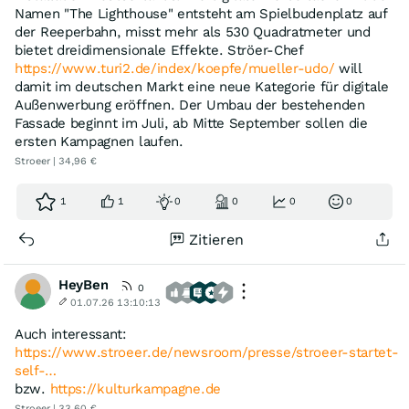
Namen "The Lighthouse" entsteht am Spielbudenplatz auf
der Reeperbahn, misst mehr als 530 Quadratmeter und
bietet dreidimensionale Effekte. Ströer-Chef
https://www.turi2.de/index/koepfe/mueller-udo/
will
damit im deutschen Markt eine neue Kategorie für digitale
Außenwerbung eröffnen. Der Umbau der bestehenden
Fassade beginnt im Juli, ab Mitte September sollen die
ersten Kampagnen laufen.
Stroeer | 34,96 €
1
1
0
0
0
0
Zitieren
HeyBen
0
01.07.26 13:10:13
Auch interessant:
https://www.stroeer.de/newsroom/presse/stroeer-startet-
self-…
bzw.
https://kulturkampagne.de
Stroeer | 33,60 €