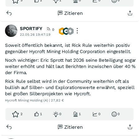
3
2
1
0
0
0
Zitieren
SPORTIFY
0
22.05.26 19:47:19
Soweit öffentlich bekannt, ist Rick Rule weiterhin positiv
gegenüber Hycroft Mining Holding Corporation eingestellt.
Noch wichtiger: Eric Sprott hat 2026 seine Beteiligung sogar
weiter erhöht und hält laut Berichten inzwischen über 40 %
der Firma.
Rick Rule selbst wird in der Community weiterhin oft als
bullish auf Silber- und Explorationswerte erwähnt, speziell
bei großen Silberprojekten wie Hycroft.
Hycroft Mining Holding (A) | 27,82 €
2
1
0
1
0
0
Zitieren