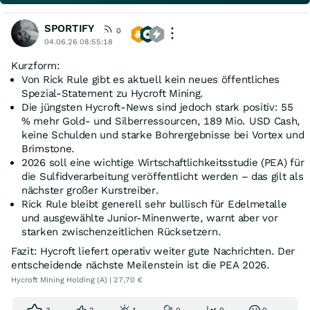
SPORTIFY
0
04.06.26 08:55:18
Kurzform:
Von Rick Rule gibt es aktuell kein neues öffentliches
Spezial-Statement zu Hycroft Mining.
Die jüngsten Hycroft-News sind jedoch stark positiv: 55
% mehr Gold- und Silberressourcen, 189 Mio. USD Cash,
keine Schulden und starke Bohrergebnisse bei Vortex und
Brimstone.
2026 soll eine wichtige Wirtschaftlichkeitsstudie (PEA) für
die Sulfidverarbeitung veröffentlicht werden – das gilt als
nächster großer Kurstreiber.
Rick Rule bleibt generell sehr bullisch für Edelmetalle
und ausgewählte Junior-Minenwerte, warnt aber vor
starken zwischenzeitlichen Rücksetzern.
Fazit: Hycroft liefert operativ weiter gute Nachrichten. Der
entscheidende nächste Meilenstein ist die PEA 2026.
Hycroft Mining Holding (A) | 27,70 €