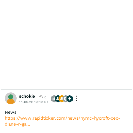
schokie
0
11.05.26 13:18:07
News
https://www.rapidticker.com/news/hymc-hycroft-ceo-
diane-r-ga…