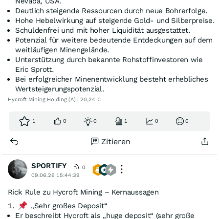
Nevada, USA.
Deutlich steigende Ressourcen durch neue Bohrerfolge.
Hohe Hebelwirkung auf steigende Gold- und Silberpreise.
Schuldenfrei und mit hoher Liquidität ausgestattet.
Potenzial für weitere bedeutende Entdeckungen auf dem
weitläufigen Minengelände.
Unterstützung durch bekannte Rohstoffinvestoren wie
Eric Sprott.
Bei erfolgreicher Minenentwicklung besteht erhebliches
Wertsteigerungspotenzial.
Hycroft Mining Holding (A) | 20,24 €
1
0
0
1
0
0
Zitieren
SPORTIFY
0
09.06.26 15:44:39
Rick Rule zu Hycroft Mining – Kernaussagen
1.
„Sehr großes Deposit“
Er beschreibt Hycroft als „huge deposit“ (sehr große