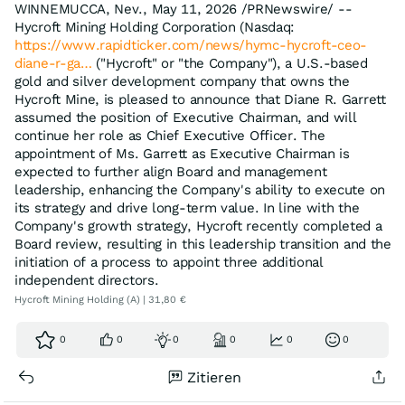
WINNEMUCCA, Nev., May 11, 2026 /PRNewswire/ --
Hycroft Mining Holding Corporation (Nasdaq:
https://www.rapidticker.com/news/hymc-hycroft-ceo-
diane-r-ga…
("Hycroft" or "the Company"), a U.S.-based
gold and silver development company that owns the
Hycroft Mine, is pleased to announce that Diane R. Garrett
assumed the position of Executive Chairman, and will
continue her role as Chief Executive Officer. The
appointment of Ms. Garrett as Executive Chairman is
expected to further align Board and management
leadership, enhancing the Company's ability to execute on
its strategy and drive long-term value. In line with the
Company's growth strategy, Hycroft recently completed a
Board review, resulting in this leadership transition and the
initiation of a process to appoint three additional
independent directors.
Hycroft Mining Holding (A) | 31,80 €
0
0
0
0
0
0
Zitieren