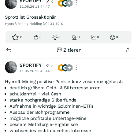
SPORTIFY
0
11.05.26 13:44:47
Sprott ist Grossaktionär
Hycroft Mining Holding (A) | 31,80 €
0
0
0
0
0
0
Zitieren
SPORTIFY
0
11.05.26 13:43:44
Hycroft Mining positive Punkte kurz zusammengefasst:
deutlich größere Gold- & Silberressourcen
schuldenfrei + viel Cash
starke hochgradige Silberfunde
Aufnahme in wichtige Goldminen-ETFs
Ausbau der Bohrprogramme
mögliche profitable Untertage-Mine
bessere Metallurgie-Ergebnisse
wachsendes institutionelles Interesse