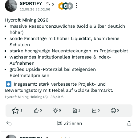
SPORTIFY
0
12.05.26 22:02:06
Hycroft Mining 2026
massive Ressourcenzuwächse (Gold & Silber deutlich
höher)
solide Finanzlage mit hoher Liquidität, kaum/keine
Schulden
starke hochgradige Neuentdeckungen im Projektgebiet
wachsendes institutionelles Interesse & Index-
Aufnahmen
großes Upside-Potenzial bei steigenden
Edelmetallpreisen
Insgesamt: stark verbesserte Projekt- und
Bewertungsstory mit Hebel auf Gold/Silbermarkt.
Hycroft Mining Holding (A) | 38,49 €
1
0
0
1
0
0
Zitieren