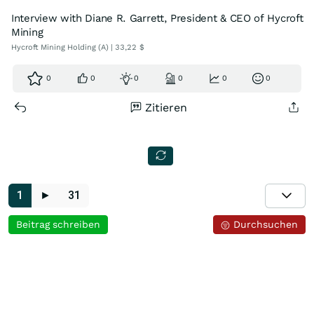
Interview with Diane R. Garrett, President & CEO of Hycroft
Mining
Hycroft Mining Holding (A) | 33,22 $
0
0
0
0
0
0
Zitieren
1
►
31
Beitrag schreiben
Durchsuchen