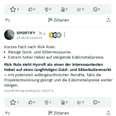
0
0
0
0
0
0
Zitieren
SPORTIFY
0
24.06.26 14:55:30
Kurzes Fazit nach Rick Rule:
Riesige Gold- und Silberressource.
Extrem hoher Hebel auf steigende Edelmetallpreise.
Rick Rule sieht Hycroft als einen der interessantesten
Hebel auf einen langfristigen Gold- und Silberbullenmarkt
–
mit potenziell außergewöhnlicher Rendite, falls die
Projektentwicklung gelingt und die Edelmetallpreise weiter
steigen.
Hycroft Mining Holding (A) | 19,37 €
1
0
1
0
0
0
Zitieren