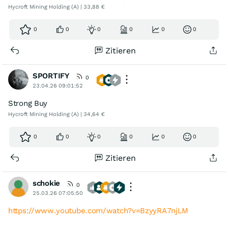
Hycroft Mining Holding (A) | 33,88 €
0
0
0
0
0
0
Zitieren
SPORTIFY
0
23.04.26 09:01:52
Strong Buy
Hycroft Mining Holding (A) | 34,64 €
0
0
0
0
0
0
Zitieren
schokie
0
25.03.26 07:05:50
https://www.youtube.com/watch?v=BzyyRA7njLM