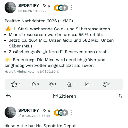
SPORTIFY
0
08.05.26 19:53:22
Positive Nachrichten 2026 (HYMC)
1. Stark wachsende Gold- und Silberressourcen
Mineralressourcen wurden um ca. 55 % erhöht
Jetzt: ca. 16,4 Mio. Unzen Gold und 562 Mio. Unzen
Silber (M&I)
Zusätzlich große „Inferred“-Reserven oben drauf
Bedeutung: Die Mine wird deutlich größer und
langfristig wertvoller eingeschätzt als zuvor.
Hycroft Mining Holding (A) | 32,60 €
1
0
1
0
0
0
Zitieren
SPORTIFY
0
07.05.26 08:56:58
diese Aktie hat Hr. Sprott im Depot.