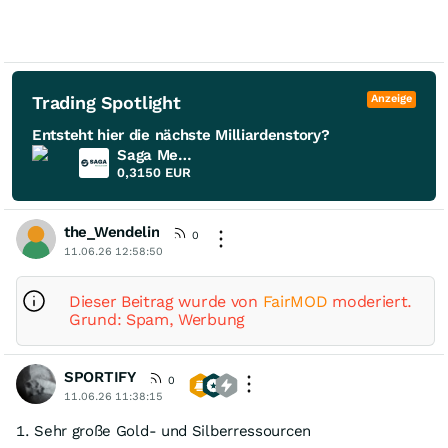
Trading Spotlight
Anzeige
Entsteht hier die nächste Milliardenstory?
Saga Metals
0,3150
EUR
the_Wendelin
0
11.06.26 12:58:50
Dieser Beitrag wurde von
FairMOD
moderiert.
Grund: Spam, Werbung
SPORTIFY
0
11.06.26 11:38:15
1. Sehr große Gold- und Silberressourcen