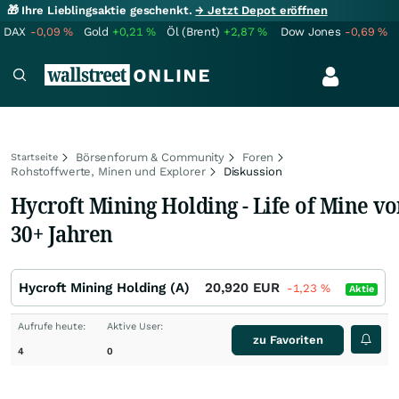
🎁 Ihre Lieblingsaktie geschenkt.
→ Jetzt Depot eröffnen
DAX
-0,09
%
Gold
+0,21
%
Öl (Brent)
+2,87
%
Dow Jones
-0,69
%
Börsenforum & Community
Foren
Startseite
Rohstoffwerte, Minen und Explorer
Diskussion
Hycroft Mining Holding - Life of Mine v
30+ Jahren
Hycroft Mining Holding (A)
20,920
EUR
-1,23
%
Aktie
Aufrufe heute:
Aktive User:
zu Favoriten
4
0