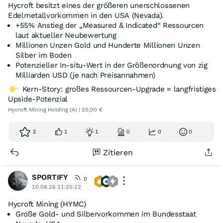
Hycroft besitzt eines der größeren unerschlossenen
Edelmetallvorkommen in den USA (Nevada).
+55% Anstieg der „Measured & Indicated“ Ressourcen
laut aktueller Neubewertung
Millionen Unzen Gold und Hunderte Millionen Unzen
Silber im Boden
Potenzieller In-situ-Wert in der Größenordnung von zig
Milliarden USD (je nach Preisannahmen)
Kern-Story: großes Ressourcen-Upgrade = langfristiges
Upside-Potenzial
Hycroft Mining Holding (A) | 20,00 €
2
1
1
0
0
0
Zitieren
SPORTIFY
0
10.06.26 21:20:22
Hycroft Mining (HYMC)
Große Gold- und Silbervorkommen im Bundesstaat