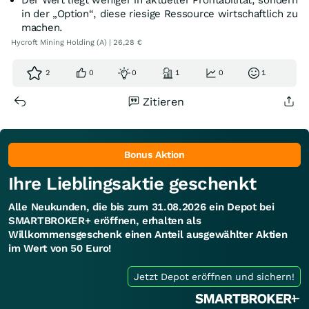
Der Wert liegt weniger in aktueller Profitabilität, sondern
in der „Option“, diese riesige Ressource wirtschaftlich zu
machen.
Hycroft Mining Holding (A) | 26,28 €
2
0
0
1
0
1
Zitieren
Bonus Aktion
Ihre Lieblingsaktie geschenkt
Alle Neukunden, die bis zum 31.08.2026 ein Depot bei
SMARTBROKER+ eröffnen, erhalten als
Willkommensgeschenk einen Anteil ausgewählter Aktien
im Wert von 50 Euro!
Jetzt Depot eröffnen und sichern!