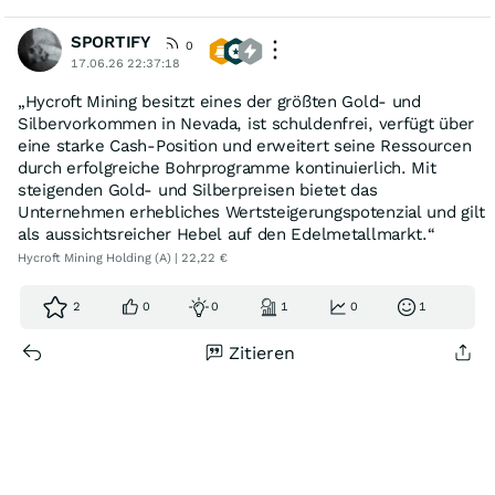
SPORTIFY
0
17.06.26 22:37:18
„Hycroft Mining besitzt eines der größten Gold- und
Silbervorkommen in Nevada, ist schuldenfrei, verfügt über
eine starke Cash-Position und erweitert seine Ressourcen
durch erfolgreiche Bohrprogramme kontinuierlich. Mit
steigenden Gold- und Silberpreisen bietet das
Unternehmen erhebliches Wertsteigerungspotenzial und gilt
als aussichtsreicher Hebel auf den Edelmetallmarkt.“
Hycroft Mining Holding (A) | 22,22 €
2
0
0
1
0
1
Zitieren