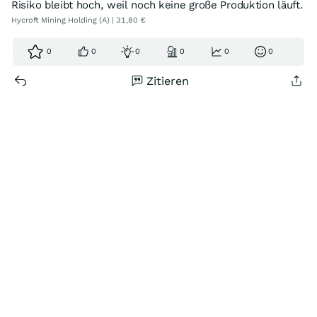
Risiko bleibt hoch, weil noch keine große Produktion läuft.
Hycroft Mining Holding (A) | 31,80 €
0
0
0
0
0
0
Zitieren