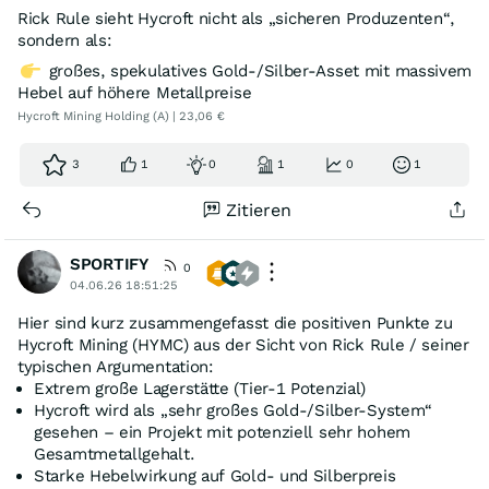
Rick Rule sieht Hycroft nicht als „sicheren Produzenten“,
sondern als:
großes, spekulatives Gold-/Silber-Asset mit massivem
Hebel auf höhere Metallpreise
Hycroft Mining Holding (A) | 23,06 €
3
1
0
1
0
1
Zitieren
SPORTIFY
0
04.06.26 18:51:25
Hier sind kurz zusammengefasst die positiven Punkte zu
Hycroft Mining (HYMC) aus der Sicht von Rick Rule / seiner
typischen Argumentation:
Extrem große Lagerstätte (Tier-1 Potenzial)
Hycroft wird als „sehr großes Gold-/Silber-System“
gesehen – ein Projekt mit potenziell sehr hohem
Gesamtmetallgehalt.
Starke Hebelwirkung auf Gold- und Silberpreis