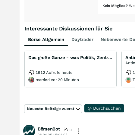
Kein Mitglied?
Wer
Interessante Diskussionen für Sie
Börse Allgemein
Daytrader
Nebenwerte De
Das große Ganze - was Politik, Zentralbanken, Trends, Medien und Gesellschaft mit Aktien, Rohstoffen
Ant
1912 Aufrufe heute
1
married vor 20 Minuten
T
Durchsuchen
Neueste Beiträge zuerst
BörsenBot
0
28.04.25 15:01:03