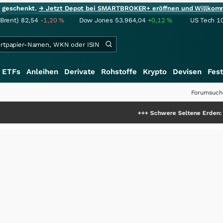
ie geschenkt.
→ Jetzt Depot bei SMARTBROKER+ eröffnen und Willkom
(Brent)
82,54
-1,20
%
Dow Jones
53.964,04
+0,12
%
US Tech 1
ETFs
Anleihen
Derivate
Rohstoffe
Krypto
Devisen
Fest
Forumsuch
+++
Schwere Seltene Erden: Entsteht hi