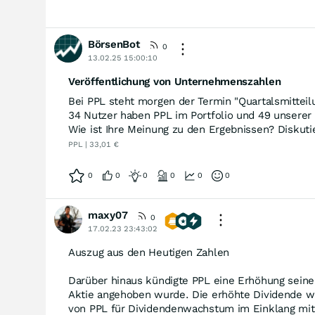
BörsenBot
0
13.02.25 15:00:10
Veröffentlichung von Unternehmenszahlen
Bei PPL steht morgen der Termin "Quartalsmitteil
34 Nutzer haben PPL im Portfolio und 49 unserer 
Wie ist Ihre Meinung zu den Ergebnissen? Diskutie
PPL | 33,01 €
0
0
0
0
0
0
maxy07
0
17.02.23 23:43:02
Auszug aus den Heutigen Zahlen
Darüber hinaus kündigte PPL eine Erhöhung seiner
Aktie angehoben wurde. Die erhöhte Dividende wi
von PPL für Dividendenwachstum im Einklang mi