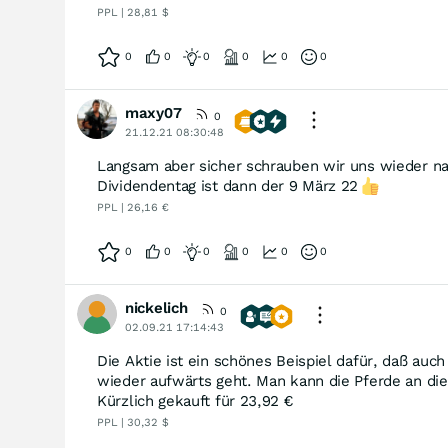
PPL | 28,81 $
0
0
0
0
0
0
maxy07
0
21.12.21 08:30:48
Langsam aber sicher schrauben wir uns wieder n
Dividendentag ist dann der 9 März 22
PPL | 26,16 €
0
0
0
0
0
0
nickelich
0
02.09.21 17:14:43
Die Aktie ist ein schönes Beispiel dafür, daß au
wieder aufwärts geht. Man kann die Pferde an die
Kürzlich gekauft für 23,92 €
PPL | 30,32 $