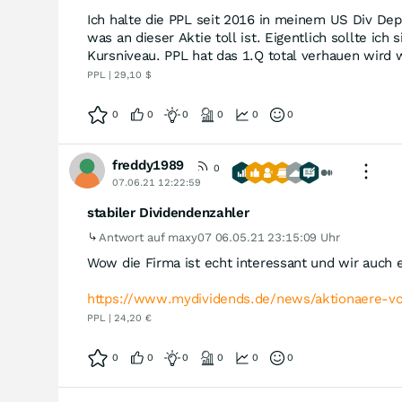
Ich halte die PPL seit 2016 in meinem US Div Depot
was an dieser Aktie toll ist. Eigentlich sollte ic
Kursniveau. PPL hat das 1.Q total verhauen wird 
PPL | 29,10 $
0
0
0
0
0
0
freddy1989
0
07.06.21 12:22:59
stabiler Dividendenzahler
Antwort auf maxy07
06.05.21 23:15:09 Uhr
Wow die Firma ist echt interessant und wir auch 
https://www.mydividends.de/news/aktionaere-vo
PPL | 24,20 €
0
0
0
0
0
0