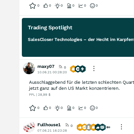
0
0
0
0
0
0
Trading Spotlight
SalesCloser Technologies – der Hecht im Karpfent
maxy07
0
10.06.21 00:28:20
Ausschlaggebend für die letzten schlechten Quart
jetzt ganz auf den US Markt konzentrieren.
PPL | 28,99 $
0
0
0
0
0
0
Fullhouse1
0
07.06.21 16:23:28