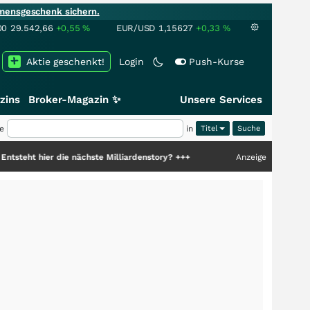
mensgeschenk sichern.
00
29.542,66
+0,55
%
EUR/USD
1,15627
+0,33
%
Aktie geschenkt!
Login
Push-Kurse
zins
Broker-Magazin ✨
Unsere Services
e
in
Titel
er die nächste Milliardenstory?
+++
Anzeige