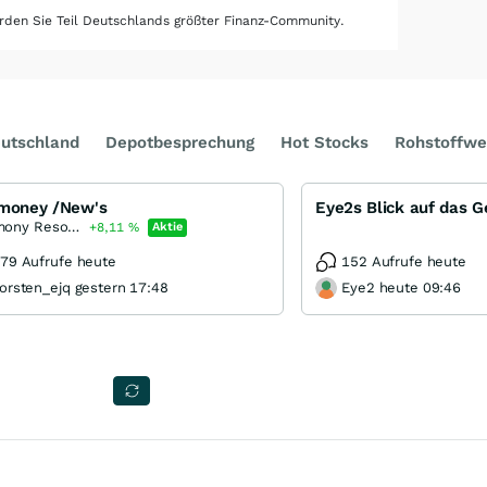
den Sie Teil Deutschlands größter Finanz-Community.
utschland
Depotbesprechung
Hot Stocks
Rohstoffwe
imoney /New's
Eye2s Blick auf das 
Antimony Resources
+8,11
%
Aktie
79 Aufrufe heute
152 Aufrufe heute
orsten_ejq gestern 17:48
Eye2 heute 09:46