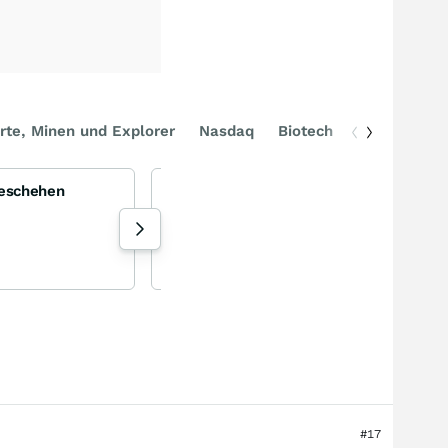
rte, Minen und Explorer
Nasdaq
Biotech
DAX
Geschehen
SanDisk - Der neue Überflieger am Markt für Speicherchips
SanDisk Corporation
-5,45
%
Aktie
143 Aufrufe heute
Torsten_ejq gestern 17:35
#17