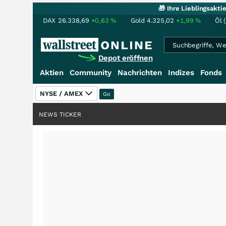
🎁 Ihre Lieblingsakt
DAX
26.338,69
+0,63
%
Gold
4.325,02
+1,99
%
Öl 
Depot eröffnen
Aktien
Community
Nachrichten
Indizes
Fonds
NYSE / AMEX
NEWS TICKER