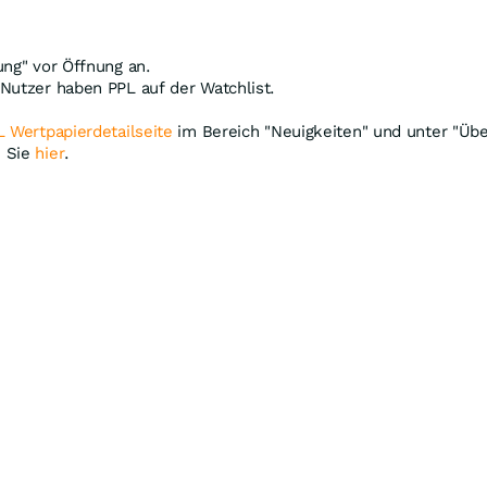
ung" vor Öffnung an.
Nutzer haben PPL auf der Watchlist.
 Wertpapierdetailseite
im Bereich "Neuigkeiten" und unter "Übe
n Sie
hier
.