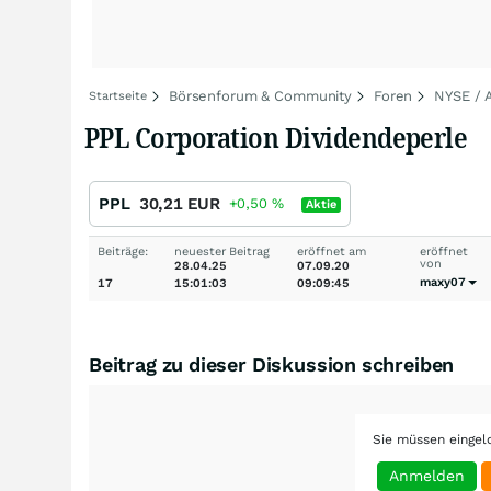
Börsenforum & Community
Foren
NYSE /
Startseite
PPL Corporation Dividendeperle
PPL
30,21
EUR
+0,50
%
Aktie
Beiträge:
neuester Beitrag
eröffnet am
eröffnet
von
28.04.25
07.09.20
maxy07
17
15:01:03
09:09:45
Beitrag zu dieser Diskussion schreiben
Sie müssen eingel
Anmelden