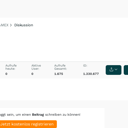
 AMEX
Diskussion
Aufrufe
Aktive
Aufrufe
ID:
heute:
User:
Gesamt:
0
0
1.675
1.330.677
oggt sein, um einen
Beitrag
schreiben zu können!
Jetzt kostenlos registrieren