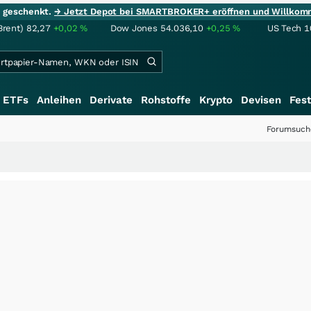
ie geschenkt.
→ Jetzt Depot bei SMARTBROKER+ eröffnen und Willkom
Brent)
82,27
+0,02
%
Dow Jones
54.036,10
+0,25
%
US Tech 1
ETFs
Anleihen
Derivate
Rohstoffe
Krypto
Devisen
Fest
Forumsuch
++