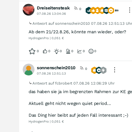
Dreiseitensteak
0
07.08.26 13:04:36
Antwort auf sonnenschein2010
07.08.26 12:51:13 Uh
Ab dem 21/22.8.26, könnte man wieder, oder?
HydrogenPro | 0,051 €
0
0
0
0
0
0
sonnenschein2010
0
07.08.26 12:51:13
Antwort auf fcbrobert
07.08.26 12:06:29 Uhr
das haben sie ja im begrenzten Rahmen zur KE ge
Aktuell geht nicht wegen quiet period...
Das Ding hier beibt auf jeden Fall interessant ;-)
HydrogenPro | 0,051 €