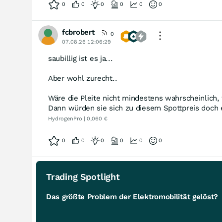
0
0
0
0
0
0
fcbrobert
0
07.08.26 12:06:29
saubillig ist es ja...
Aber wohl zurecht..
Wäre die Pleite nicht mindestens wahrscheinlich
Dann würden sie sich zu diesem Spottpreis doch 
HydrogenPro | 0,060 €
0
0
0
0
0
0
Trading Spotlight
Das größte Problem der Elektromobilität gelöst?