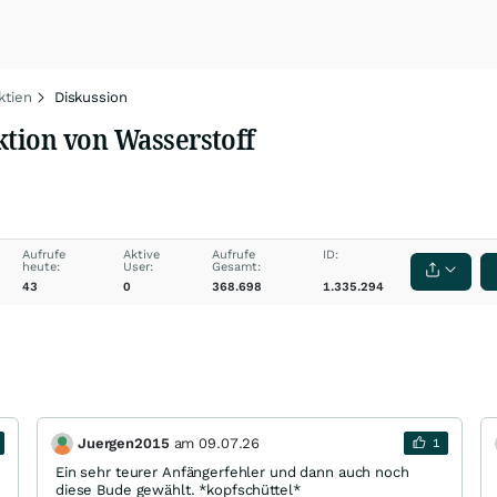
ktien
Diskussion
ktion von Wasserstoff
Aufrufe
Aktive
Aufrufe
ID:
heute:
User:
Gesamt:
43
0
368.698
1.335.294
Juergen2015
am
09.07.26
1
Ein sehr teurer Anfängerfehler und dann auch noch
diese Bude gewählt. *kopfschüttel*