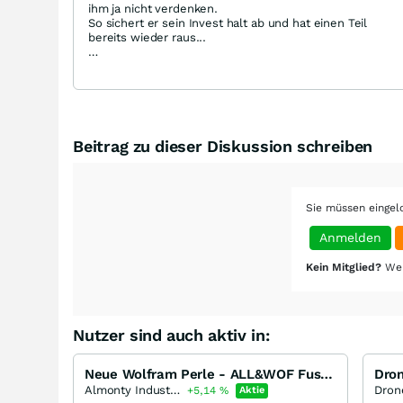
ihm ja nicht verdenken.
So sichert er sein Invest halt ab und hat einen Teil
bereits wieder raus...
Das subsequent offering ist für alle Altinvestoren auch
eine gewisse Beruhigungspille, auch wenn es nur ~ 10 %
der jetzt ausgegeben Aktien sind oder nur knapp 1/3
der gesamten KE...
Pro Aktie, die man am 19. Juni gehalten hat, gibt es
0.232 Bezugsrechte.
Beitrag zu dieser Diskussion schreiben
Für 10.000 Aktien gibt es 2320 Beszugsrechte x 0.5
NOK (0.04 cent) = 92,80 €
Für 100.000 Aktien gibt es 23.200 Bezugsrechte x 0,05
NOK = 928 €
Sie müssen eingel
Anmelden
Kein Mitglied?
Wer
Nutzer sind auch aktiv in:
Neue Wolfram Perle - ALL&WOF Fusion
Almonty Industries
Dron
+5,14
%
Aktie