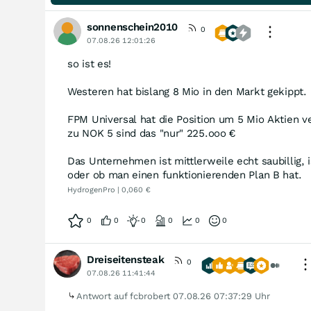
sonnenschein2010
0
07.08.26 12:01:26
so ist es!
Westeren hat bislang 8 Mio in den Markt gekippt.
FPM Universal hat die Position um 5 Mio Aktien v
zu NOK 5 sind das "nur" 225.ooo €
Das Unternehmen ist mittlerweile echt saubillig, i
oder ob man einen funktionierenden Plan B hat.
HydrogenPro | 0,060 €
0
0
0
0
0
0
Dreiseitensteak
0
07.08.26 11:41:44
Antwort auf fcbrobert
07.08.26 07:37:29 Uhr