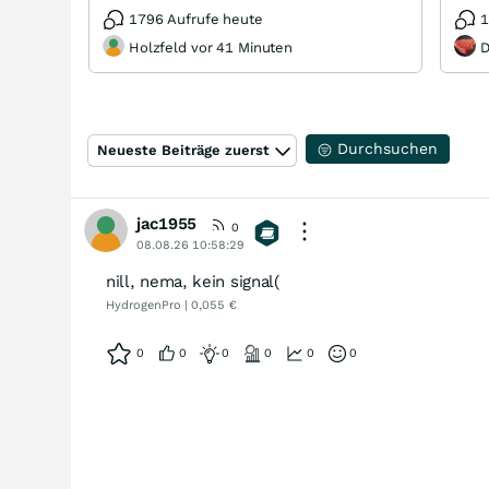
1796 Aufrufe heute
1
Holzfeld vor 41 Minuten
D
Durchsuchen
Neueste Beiträge zuerst
jac1955
0
08.08.26 10:58:29
nill, nema, kein signal(
HydrogenPro | 0,055 €
0
0
0
0
0
0