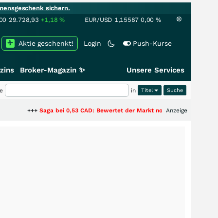
mensgeschenk sichern.
00
29.728,93
+1,18
%
EUR/USD
1,15587
0,00
%
Aktie geschenkt!
Login
Push-Kurse
zins
Broker-Magazin ✨
Unsere Services
e
in
Titel
+
Saga bei 0,53 CAD: Bewertet der Markt noch immer nur die Hälfte der St
Anzeige