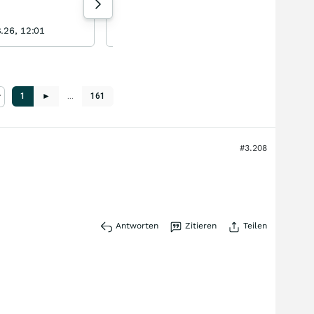
143 Aufrufe heute
8.26, 12:01
cebulonby heute 11:10
1
►
…
161
#3.208
Antworten
Zitieren
Teilen