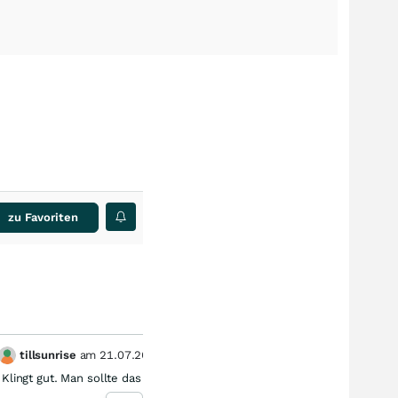
zu Favoriten
tillsunrise
am
21.07.26
Dre
1
Klingt gut. Man sollte das aber auch in Relation setzen.
Vielleic
Stand 