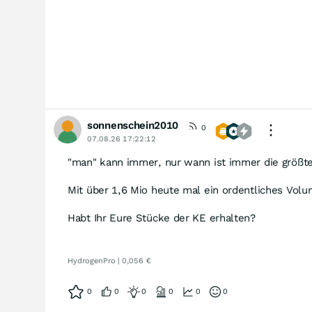
sonnenschein2010
0
07.08.26 17:22:12
"man" kann immer, nur wann ist immer die größte 
Mit über 1,6 Mio heute mal ein ordentliches Volu
Habt Ihr Eure Stücke der KE erhalten?
HydrogenPro | 0,056 €
0
0
0
0
0
0