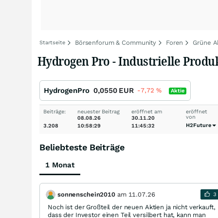
Börsenforum & Community
Foren
Grüne A
Startseite
Hydrogen Pro - Industrielle Produ
HydrogenPro
0,0550
EUR
-7,72
%
Aktie
Beiträge:
neuester Beitrag
eröffnet am
eröffnet
von
08.08.26
30.11.20
H2Future
3.208
10:58:29
11:45:32
Beliebteste Beiträge
1 Monat
sonnenschein2010
am
11.07.26
3
Noch ist der Großteil der neuen Aktien ja nicht verkauft,
dass der Investor einen Teil versilbert hat, kann man