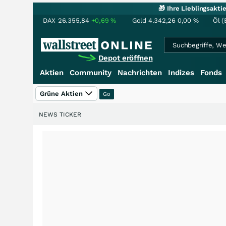
🎁 Ihre Lieblingsakt
DAX
26.355,84
+0,69
%
Gold
4.342,26
0,00
%
Öl (
Depot eröffnen
Aktien
Community
Nachrichten
Indizes
Fonds
Grüne Aktien
NEWS TICKER