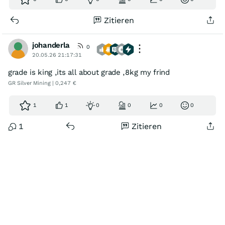
Zitieren
johanderla
0
20.05.26 21:17:31
grade is king ,its all about grade ,8kg my frind
GR Silver Mining | 0,247 €
1
1
0
0
0
0
1
Zitieren