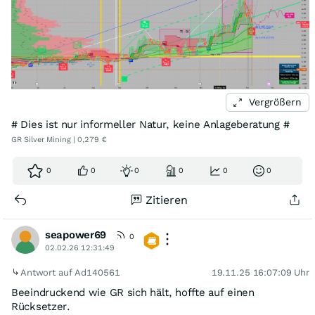
Vergrößern
# Dies ist nur informeller Natur, keine Anlageberatung #
GR Silver Mining | 0,279 €
0
0
0
0
0
0
Zitieren
seapower69
0
02.02.26 12:31:49
Antwort auf Ad140561
19.11.25 16:07:09 Uhr
Beeindruckend wie GR sich hält, hoffte auf einen
Rücksetzer.