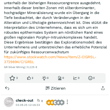
unterhalb der bisherigen Ressourcengrenze ausgedehnt.
Innerhalb dieser breiten Zonen mit silberdominanter,
hochgradiger Mineralisierung wurde ein Übergang in die
Tiefe beobachtet, der durch Veränderungen in der
Alteration und Lithologie gekennzeichnet ist. Dies stützt die
Interpretation des Unternehmens, dass es sich um ein
robustes epithermales System am nördlichen Rand eines
großen regionalen Porphyr-Intrusivkomplexes handelt.
Diese Ergebnisse bestätigen das Explorationsmodell des
Unternehmens und unterstreichen das erhebliche Potenzial
für zukünftiges Ressourcenwachstum
https://www.stockwatch.com/News/Item/Z-C!GRSL-
3729894/C/GRSL
GR Silver Mining | 0,125 €
2
2
0
0
0
0
Zitieren
check-out
0
03.09.25 12:16:33