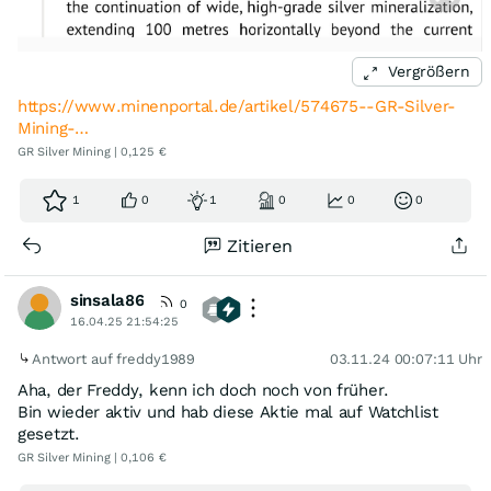
Vergrößern
https://www.minenportal.de/artikel/574675--GR-Silver-
Mining-…
GR Silver Mining | 0,125 €
1
0
1
0
0
0
Zitieren
sinsala86
0
16.04.25 21:54:25
Antwort auf freddy1989
03.11.24 00:07:11 Uhr
Aha, der Freddy, kenn ich doch noch von früher.
Bin wieder aktiv und hab diese Aktie mal auf Watchlist
gesetzt.
GR Silver Mining | 0,106 €