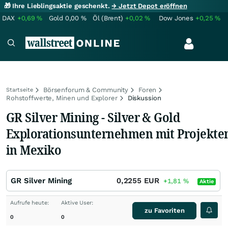
🎁 Ihre Lieblingsaktie geschenkt.
→ Jetzt Depot eröffnen
DAX
+0,69
%
Gold
0,00
%
Öl (Brent)
+0,02
%
Dow Jones
+0,25
%
Börsenforum & Community
Foren
Startseite
Rohstoffwerte, Minen und Explorer
Diskussion
GR Silver Mining - Silver & Gold
Explorationsunternehmen mit Projekte
in Mexiko
GR Silver Mining
0,2255
EUR
+1,81
%
Aktie
Aufrufe heute:
Aktive User:
zu Favoriten
0
0