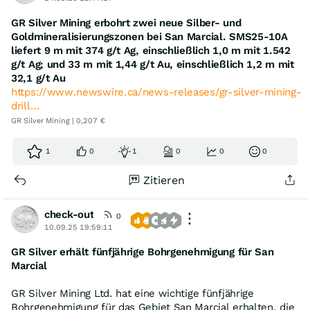
GR Silver Mining erbohrt zwei neue Silber- und
Goldmineralisierungszonen bei San Marcial. SMS25-10A
liefert 9 m mit 374 g/t Ag, einschließlich 1,0 m mit 1.542
g/t Ag; und 33 m mit 1,44 g/t Au, einschließlich 1,2 m mit
32,1 g/t Au
https://www.newswire.ca/news-releases/gr-silver-mining-
drill…
GR Silver Mining | 0,207 €
1
0
1
0
0
0
Zitieren
check-out
0
10.09.25 19:59:11
GR Silver erhält fünfjährige Bohrgenehmigung für San
Marcial
GR Silver Mining Ltd. hat eine wichtige fünfjährige
Bohrgenehmigung für das Gebiet San Marcial erhalten, die