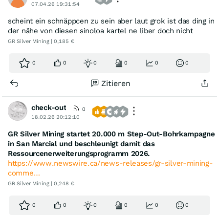
07.04.26 19:31:54
scheint ein schnäppcen zu sein aber laut grok ist das ding in
der nähe von diesen sinoloa kartel ne liber doch nicht
GR Silver Mining | 0,185 €
0
0
0
0
0
0
Zitieren
check-out
0
18.02.26 20:12:10
GR Silver Mining startet 20.000 m Step-Out-Bohrkampagne
in San Marcial und beschleunigt damit das
Ressourcenerweiterungsprogramm 2026.
https://www.newswire.ca/news-releases/gr-silver-mining-
comme…
GR Silver Mining | 0,248 €
0
0
0
0
0
0