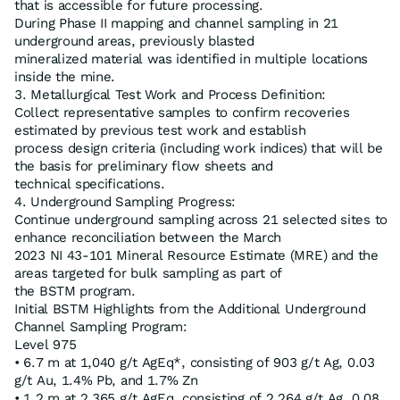
that is accessible for future processing.
During Phase II mapping and channel sampling in 21
underground areas, previously blasted
mineralized material was identified in multiple locations
inside the mine.
3. Metallurgical Test Work and Process Definition:
Collect representative samples to confirm recoveries
estimated by previous test work and establish
process design criteria (including work indices) that will be
the basis for preliminary flow sheets and
technical specifications.
4. Underground Sampling Progress:
Continue underground sampling across 21 selected sites to
enhance reconciliation between the March
2023 NI 43-101 Mineral Resource Estimate (MRE) and the
areas targeted for bulk sampling as part of
the BSTM program.
Initial BSTM Highlights from the Additional Underground
Channel Sampling Program:
Level 975
• 6.7 m at 1,040 g/t AgEq*, consisting of 903 g/t Ag, 0.03
g/t Au, 1.4% Pb, and 1.7% Zn
• 1.2 m at 2,365 g/t AgEq, consisting of 2,264 g/t Ag, 0.08