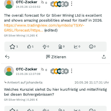
OTC-Zocker
0
24.05.26 12:03:52
The overall forecast for Gr Silver Mining Ltd is excellent
and shows amazing possibilities ahead for itself in 2026.
https://www.tradingview.com/symbols/TSXV-
GRSL/forecast/https…
(edited)
GR Silver Mining | 0,265 €
1
1
0
0
0
0
Zitieren
OTC-Zocker
0
23.05.26 12:37:09
Antwort auf johanderla
20.05.26 21:17:31 Uhr
Welches Kursziel siehst Du hier kurzfristig und mittelfristig
bei diesen Bohrergebnissen?
GR Silver Mining | 0,265 €
0
0
0
0
0
0