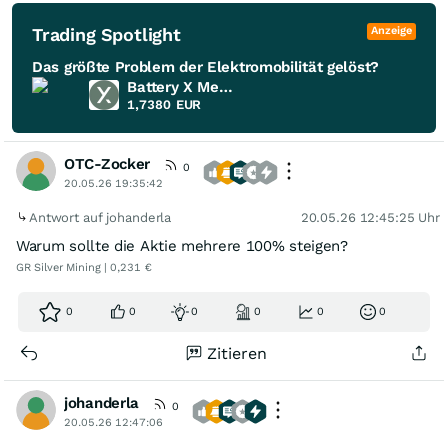
Trading Spotlight
Anzeige
Das größte Problem der Elektromobilität gelöst?
Battery X Metals
1,7380
EUR
OTC-Zocker
0
20.05.26 19:35:42
Antwort auf johanderla
20.05.26 12:45:25 Uhr
Warum sollte die Aktie mehrere 100% steigen?
GR Silver Mining | 0,231 €
0
0
0
0
0
0
Zitieren
johanderla
0
20.05.26 12:47:06