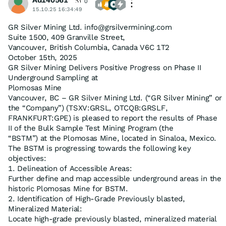
0
15.10.25 16:34:49
GR Silver Mining Ltd. info@grsilvermining.com
Suite 1500, 409 Granville Street,
Vancouver, British Columbia, Canada V6C 1T2
October 15th, 2025
GR Silver Mining Delivers Positive Progress on Phase II
Underground Sampling at
Plomosas Mine
Vancouver, BC – GR Silver Mining Ltd. (“GR Silver Mining” or
the “Company”) (TSXV:GRSL, OTCQB:GRSLF,
FRANKFURT:GPE) is pleased to report the results of Phase
II of the Bulk Sample Test Mining Program (the
“BSTM”) at the Plomosas Mine, located in Sinaloa, Mexico.
The BSTM is progressing towards the following key
objectives:
1. Delineation of Accessible Areas:
Further define and map accessible underground areas in the
historic Plomosas Mine for BSTM.
2. Identification of High-Grade Previously blasted,
Mineralized Material:
Locate high-grade previously blasted, mineralized material