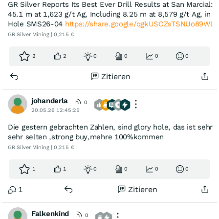
GR Silver Reports Its Best Ever Drill Results at San Marcial:
45.1 m at 1,623 g/t Ag, Including 8.25 m at 8,579 g/t Ag, in
Hole SMS26-04
https://share.google/qgkUSOZsTSNUo89Wl
GR Silver Mining | 0,215 €
2
2
0
0
0
0
Zitieren
johanderla
0
20.05.26 12:45:25
Die gestern gebrachten Zahlen, sind glory hole, das ist sehr
sehr selten ,strong buy,mehre 100%kommen
GR Silver Mining | 0,215 €
1
1
0
0
0
0
1
Zitieren
Falkenkind
0