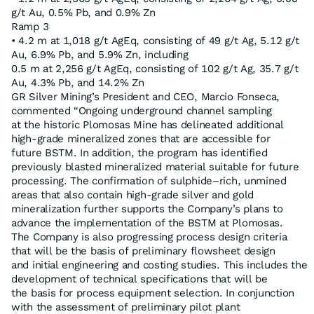
g/t Au, 0.5% Pb, and 0.9% Zn
Ramp 3
• 4.2 m at 1,018 g/t AgEq, consisting of 49 g/t Ag, 5.12 g/t
Au, 6.9% Pb, and 5.9% Zn, including
0.5 m at 2,256 g/t AgEq, consisting of 102 g/t Ag, 35.7 g/t
Au, 4.3% Pb, and 14.2% Zn
GR Silver Mining’s President and CEO, Marcio Fonseca,
commented “Ongoing underground channel sampling
at the historic Plomosas Mine has delineated additional
high-grade mineralized zones that are accessible for
future BSTM. In addition, the program has identified
previously blasted mineralized material suitable for future
processing. The confirmation of sulphide–rich, unmined
areas that also contain high-grade silver and gold
mineralization further supports the Company’s plans to
advance the implementation of the BSTM at Plomosas.
The Company is also progressing process design criteria
that will be the basis of preliminary flowsheet design
and initial engineering and costing studies. This includes the
development of technical specifications that will be
the basis for process equipment selection. In conjunction
with the assessment of preliminary pilot plant