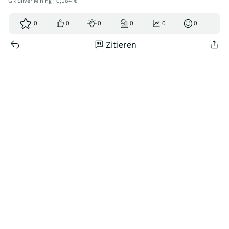
GR Silver Mining | 0,184 €
0
0
0
0
0
0
Zitieren