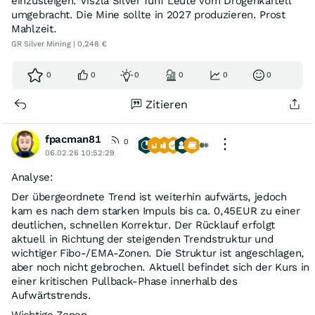
einzusteigen. Viszla Silver fünf Leute vom Drogenkartell
umgebracht. Die Mine sollte in 2027 produzieren. Prost
Mahlzeit.
GR Silver Mining | 0,248 €
0
0
0
0
0
0
Zitieren
fpacman81
0
06.02.26 10:52:29
Analyse:
Der übergeordnete Trend ist weiterhin aufwärts, jedoch
kam es nach dem starken Impuls bis ca. 0,45EUR zu einer
deutlichen, schnellen Korrektur. Der Rücklauf erfolgt
aktuell in Richtung der steigenden Trendstruktur und
wichtiger Fibo-/EMA-Zonen. Die Struktur ist angeschlagen,
aber noch nicht gebrochen. Aktuell befindet sich der Kurs in
einer kritischen Pullback-Phase innerhalb des
Aufwärtstrends.