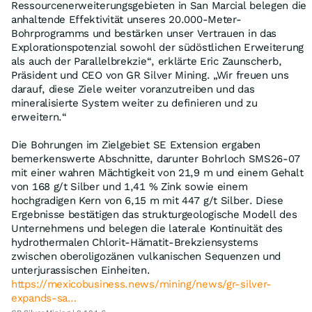
Ressourcenerweiterungsgebieten in San Marcial belegen die
anhaltende Effektivität unseres 20.000-Meter-
Bohrprogramms und bestärken unser Vertrauen in das
Explorationspotenzial sowohl der südöstlichen Erweiterung
als auch der Parallelbrekzie“, erklärte Eric Zaunscherb,
Präsident und CEO von GR Silver Mining. „Wir freuen uns
darauf, diese Ziele weiter voranzutreiben und das
mineralisierte System weiter zu definieren und zu
erweitern.“
Die Bohrungen im Zielgebiet SE Extension ergaben
bemerkenswerte Abschnitte, darunter Bohrloch SMS26-07
mit einer wahren Mächtigkeit von 21,9 m und einem Gehalt
von 168 g/t Silber und 1,41 % Zink sowie einem
hochgradigen Kern von 6,15 m mit 447 g/t Silber. Diese
Ergebnisse bestätigen das strukturgeologische Modell des
Unternehmens und belegen die laterale Kontinuität des
hydrothermalen Chlorit-Hämatit-Brekziensystems
zwischen oberoligozänen vulkanischen Sequenzen und
unterjurassischen Einheiten.
https://mexicobusiness.news/mining/news/gr-silver-
expands-sa…