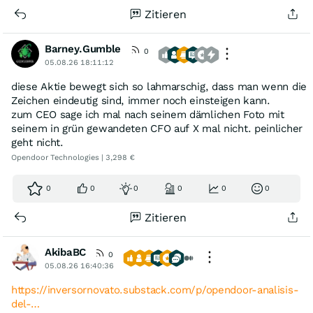
Zitieren
Barney.Gumble
0
05.08.26 18:11:12
diese Aktie bewegt sich so lahmarschig, dass man wenn die
Zeichen eindeutig sind, immer noch einsteigen kann.
zum CEO sage ich mal nach seinem dämlichen Foto mit
seinem in grün gewandeten CFO auf X mal nicht. peinlicher
geht nicht.
Opendoor Technologies | 3,298 €
0
0
0
0
0
0
Zitieren
AkibaBC
0
05.08.26 16:40:36
https://inversornovato.substack.com/p/opendoor-analisis-
del-…