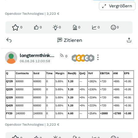
Vergrößern
Opendoor Technologies | 3,222 €
0
0
0
0
0
0
Zitieren
longtermthinker1
0
06.08.26 12:00:58
Opendoor Technologies | 3,222 €