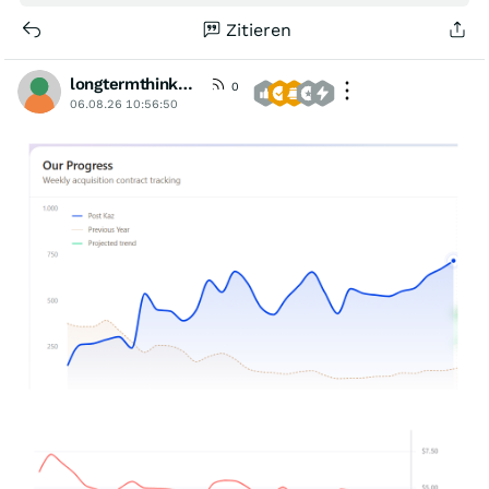
Zitieren
longtermthinker1
0
06.08.26 10:56:50