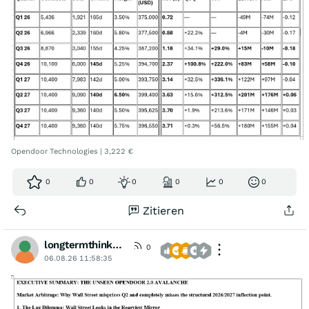
Opendoor Technologies | 3,222 €
0
0
0
0
0
0
Zitieren
longtermthinker1
0
06.08.26 11:58:35