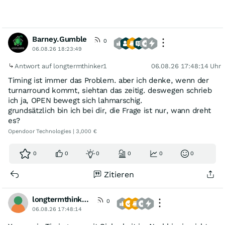
Barney.Gumble
0
06.08.26 18:23:49
Antwort auf longtermthinker1
06.08.26 17:48:14 Uhr
Timing ist immer das Problem. aber ich denke, wenn der
turnarround kommt, siehtan das zeitig. deswegen schrieb
ich ja, OPEN bewegt sich lahmarschig.
grundsätzlich bin ich bei dir, die Frage ist nur, wann dreht
es?
Opendoor Technologies | 3,000 €
0
0
0
0
0
0
Zitieren
longtermthinker1
0
06.08.26 17:48:14