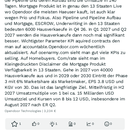
die Pipeline und deren Aufbau sind die Umsätze in 140
Tagen. Mortgage Produkt ist in genau den 13 Staaten Live
wo Opendoor die meisten Haeuser kauft, ist auch klar
wegen Prio und Fokus. Also Pipeline und Pipeline Aufbau
und Mortgage, ESCROW, Underwriting in den 13 Staaten
bedeuten 6000 Hausverkaeufe in Q4 26. In Q1 2027 und Q2
2027 werden die Hausverkaeufe dann noch mal signifikant
besser. Wichtigster Parameter KPI aquired contracts den
man auf accountable.Opendoor.com wöchentlich
aktualisiert. Auf ooenarmy.com sieht man gut viele KPIs zu
selling. Auf Homebuyers. Com/rate sieht man im
Kleingedruckten Disclaimer die Mortgage Produkt
Verfügbarkeit in 13 Staaten. Gehe in 2027 von 40000
Hausverkaeufe aus und in 2029 oder 2030 Eintritt der Phase
3 mit 6% Marketshare als Marketmaker, EPS 3.8 USD und
KGV von 30. Das ist das langfristige Ziel. Mittelfristig in H2
2027 Umsatzmultiple von 1 bei ca. 15 Milliarden USD
Umsatzziel und Kursen von 8 bis 12 USD, insbesondere im
August 2027 nach ER Q2.
Opendoor Technologies | 3,234 €
1
0
1
0
0
0