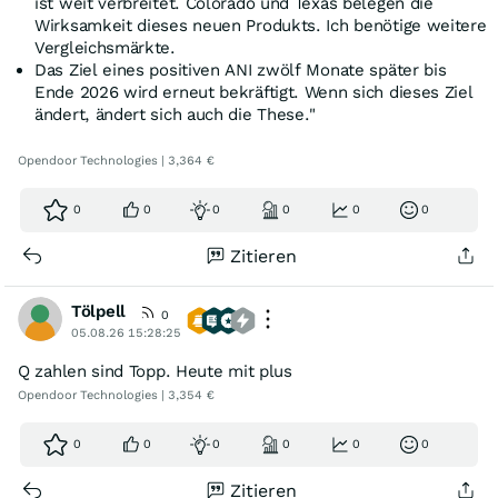
ist weit verbreitet. Colorado und Texas belegen die
Wirksamkeit dieses neuen Produkts. Ich benötige weitere
Vergleichsmärkte.
Das Ziel eines positiven ANI zwölf Monate später bis
Ende 2026 wird erneut bekräftigt. Wenn sich dieses Ziel
ändert, ändert sich auch die These."
Opendoor Technologies | 3,364 €
0
0
0
0
0
0
Zitieren
Tölpell
0
05.08.26 15:28:25
Q zahlen sind Topp. Heute mit plus
Opendoor Technologies | 3,354 €
0
0
0
0
0
0
Zitieren