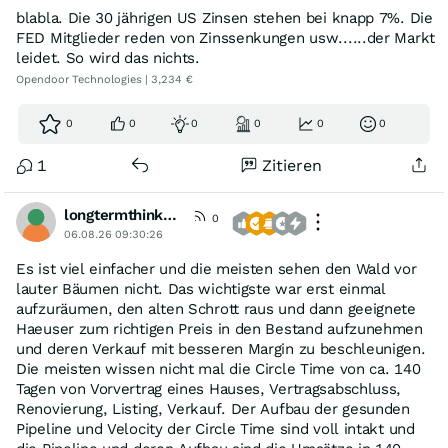
blabla. Die 30 jährigen US Zinsen stehen bei knapp 7%. Die
FED Mitglieder reden von Zinssenkungen usw......der Markt
leidet. So wird das nichts.
Opendoor Technologies | 3,234 €
0
0
0
0
0
0
1
Zitieren
longtermthinker1
0
06.08.26 09:30:26
Es ist viel einfacher und die meisten sehen den Wald vor
lauter Bäumen nicht. Das wichtigste war erst einmal
aufzuräumen, den alten Schrott raus und dann geeignete
Haeuser zum richtigen Preis in den Bestand aufzunehmen
und deren Verkauf mit besseren Margin zu beschleunigen.
Die meisten wissen nicht mal die Circle Time von ca. 140
Tagen von Vorvertrag eines Hauses, Vertragsabschluss,
Renovierung, Listing, Verkauf. Der Aufbau der gesunden
Pipeline und Velocity der Circle Time sind voll intakt und