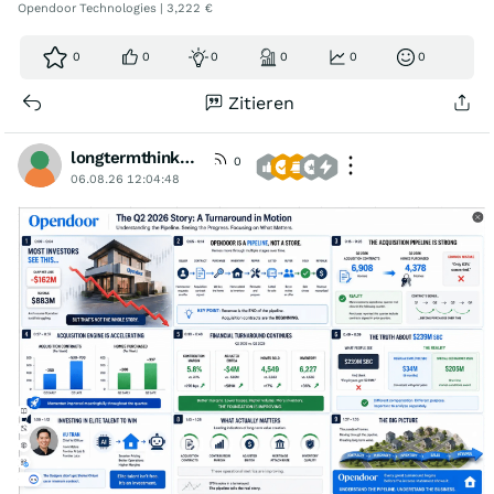
Opendoor Technologies | 3,222 €
0
0
0
0
0
0
Zitieren
longtermthinker1
0
06.08.26 12:04:48