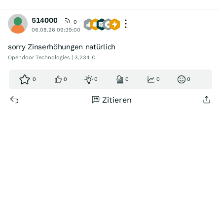
514000
0
06.08.26 09:39:00
sorry Zinserhöhungen natürlich
Opendoor Technologies | 3,234 €
0
0
0
0
0
0
Zitieren