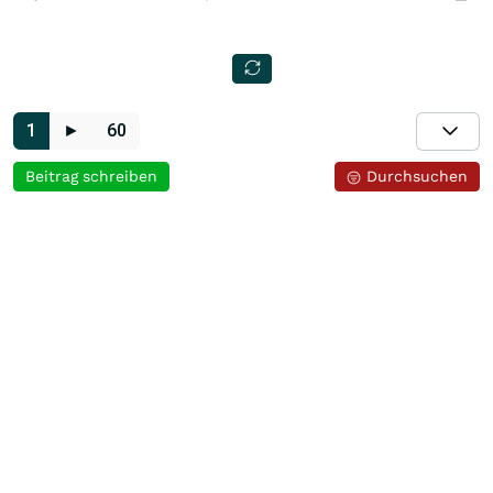
1
►
60
Beitrag schreiben
Durchsuchen