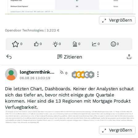
Vergrößern
Opendoor Technologies | 3,222 €
0
0
0
0
0
0
Zitieren
longtermthinker1
0
06.08.26 13:03:19
Die letzten Chart, Dashboards. Keiner der Analysten schaut
sich das tiefer an, bevor nicht einige gute Quartale
kommen. Hier sind die 13 Regionen mit Mortgage Produkt
Verfuegbarkeit.
Vergrößern