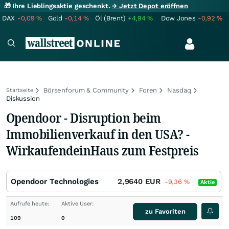
🎁 Ihre Lieblingsaktie geschenkt.
→ Jetzt Depot eröffnen
DAX
-0,09
%
Gold
-0,14
%
Öl (Brent)
+4,94
%
Dow Jones
-0,92
%
Börsenforum & Community
Foren
Nasdaq
Startseite
Diskussion
Opendoor - Disruption beim
Immobilienverkauf in den USA? -
WirkaufendeinHaus zum Festpreis
Opendoor Technologies
2,9640
EUR
-9,36
%
Aktie
Aufrufe heute:
Aktive User:
zu Favoriten
109
0