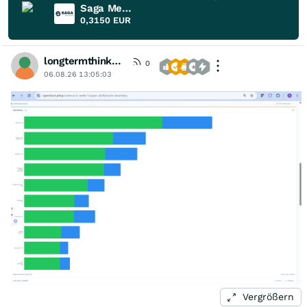
Saga Metals
0,3150
EUR
longtermthinker1
0
06.08.26 13:05:03
Vergrößern