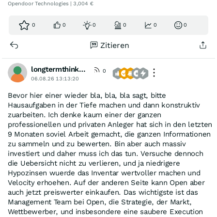
Opendoor Technologies | 3,004 €
0
0
0
0
0
0
Zitieren
longtermthinker1
0
06.08.26 13:13:20
Bevor hier einer wieder bla, bla, bla sagt, bitte
Hausaufgaben in der Tiefe machen und dann konstruktiv
zuarbeiten. Ich denke kaum einer der ganzen
professionellen und privaten Anleger hat sich in den letzten
9 Monaten soviel Arbeit gemacht, die ganzen Informationen
zu sammeln und zu bewerten. Bin aber auch massiv
investiert und daher muss ich das tun. Versuche dennoch
die Uebersicht nicht zu verlieren, und ja niedrigere
Hypozinsen wuerde das Inventar wertvoller machen und
Velocity erhoehen. Auf der anderen Seite kann Open aber
auch jetzt preiswerter einkaufen. Das wichtigste ist das
Management Team bei Open, die Strategie, der Markt,
Wettbewerber, und insbesondere eine saubere Execution