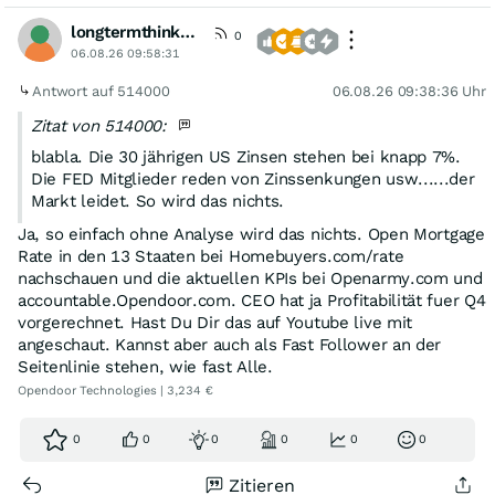
longtermthinker1
0
06.08.26 09:58:31
Antwort auf 514000
06.08.26 09:38:36 Uhr
Zitat von 514000:
blabla. Die 30 jährigen US Zinsen stehen bei knapp 7%.
Die FED Mitglieder reden von Zinssenkungen usw......der
Markt leidet. So wird das nichts.
Ja, so einfach ohne Analyse wird das nichts. Open Mortgage
Rate in den 13 Staaten bei Homebuyers.com/rate
nachschauen und die aktuellen KPIs bei Openarmy.com und
accountable.Opendoor.com. CEO hat ja Profitabilität fuer Q4
vorgerechnet. Hast Du Dir das auf Youtube live mit
angeschaut. Kannst aber auch als Fast Follower an der
Seitenlinie stehen, wie fast Alle.
Opendoor Technologies | 3,234 €
0
0
0
0
0
0
Zitieren