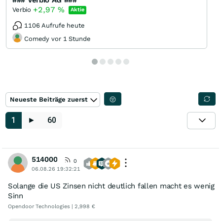
### Verbio AG ###
+2,97
%
Verbio
Aktie
1106 Aufrufe heute
Comedy vor 1 Stunde
Neueste Beiträge zuerst
1
►
60
514000
0
06.08.26 19:32:21
Solange die US Zinsen nicht deutlich fallen macht es wenig
Sinn
Opendoor Technologies | 2,998 €