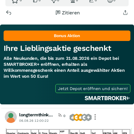
0
0
0
0
0
0
Zitieren
Bonus Aktion
Ihre Lieblingsaktie geschenkt
Alle Neukunden, die bis zum 31.08.2026 ein Depot bei
SMARTBROKER+ eröffnen, erhalten als
Willkommensgeschenk einen Anteil ausgewählter Aktien
im Wert von 50 Euro!
Jetzt Depot eröffnen und sichern!
longtermthinker1
0
06.08.26 12:00:22