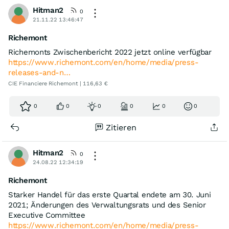
Hitman2
0
21.11.22 13:46:47
Richemont
Richemonts Zwischenbericht 2022 jetzt online verfügbar
https://www.richemont.com/en/home/media/press-
releases-and-n…
CIE Financiere Richemont | 116,63 €
0
0
0
0
0
0
Zitieren
Hitman2
0
24.08.22 12:34:19
Richemont
Starker Handel für das erste Quartal endete am 30. Juni
2021; Änderungen des Verwaltungsrats und des Senior
Executive Committee
https://www.richemont.com/en/home/media/press-