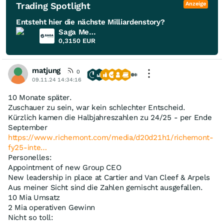
Trading Spotlight
Anzeige
Entsteht hier die nächste Milliardenstory?
Saga Metals
0,3150
EUR
matjung
0
09.11.24 14:34:16
10 Monate später.
Zuschauer zu sein, war kein schlechter Entscheid.
Kürzlich kamen die Halbjahreszahlen zu 24/25 - per Ende
September
https://www.richemont.com/media/d20d21h1/richemont-
fy25-inte…
Personelles:
Appointment of new Group CEO
New leadership in place at Cartier and Van Cleef & Arpels
Aus meiner Sicht sind die Zahlen gemischt ausgefallen.
10 Mia Umsatz
2 Mia operativen Gewinn
Nicht so toll: