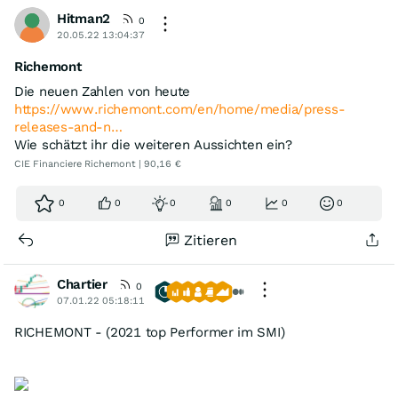
Hitman2
0
20.05.22 13:04:37
Richemont
Die neuen Zahlen von heute
https://www.richemont.com/en/home/media/press-
releases-and-n…
Wie schätzt ihr die weiteren Aussichten ein?
CIE Financiere Richemont | 90,16 €
0
0
0
0
0
0
Zitieren
Chartier
0
07.01.22 05:18:11
RICHEMONT - (2021 top Performer im SMI)