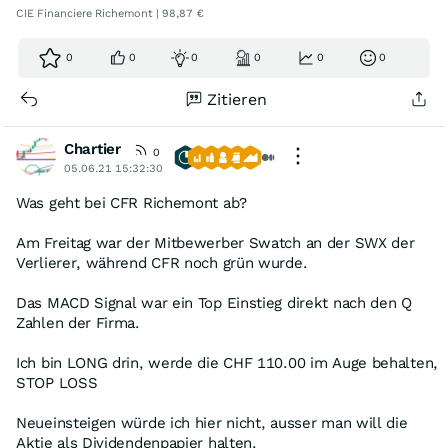
CIE Financiere Richemont | 98,87 €
0
0
0
0
0
0
Zitieren
Chartier
0
05.06.21 15:32:30
Was geht bei CFR Richemont ab?
Am Freitag war der Mitbewerber Swatch an der SWX der
Verlierer, während CFR noch grün wurde.
Das MACD Signal war ein Top Einstieg direkt nach den Q
Zahlen der Firma.
Ich bin LONG drin, werde die CHF 110.00 im Auge behalten,
STOP LOSS
Neueinsteigen würde ich hier nicht, ausser man will die
Aktie als Dividendenpapier halten.