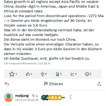
Sales growth in all regions except Asia Pacific on weaker
China; double-digit in Americas, Japan and Middle East &
Africa at constant rates
Loss for the period from discontinued operations -1272 Mia
--> Gewinn pro Aktie eingebrochen auf 80 Cents. Im
Vorjahr waren es 2,6 Euro
Was ich in der Berichterstattung vermisst habe, ist der
Ausblick auf das zweite Halbjahr.
Die Börse sieht im Moment nur noch China.
Die Verluste sollte einen einmaligen Charakter haben, so
dass in H2 wieder 3 Euro pro Aktie Gewinn in den Büchern
stehen müssten.
Ich bleibe Zuschauer, evtl. greife ich bei Swatch zu.
CIE Financiere Richemont | 127,93 €
1
1
0
0
0
0
Zitieren
matjung
0
18.01.24 20:01:45