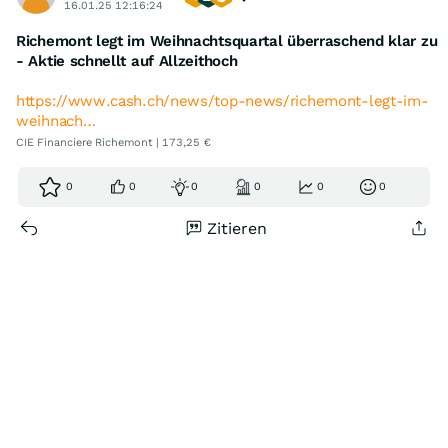
16.01.25 12:16:24
Richemont legt im Weihnachtsquartal überraschend klar zu
- Aktie schnellt auf Allzeithoch
https://www.cash.ch/news/top-news/richemont-legt-im-
weihnach…
CIE Financiere Richemont | 173,25 €
0
0
0
0
0
0
Zitieren