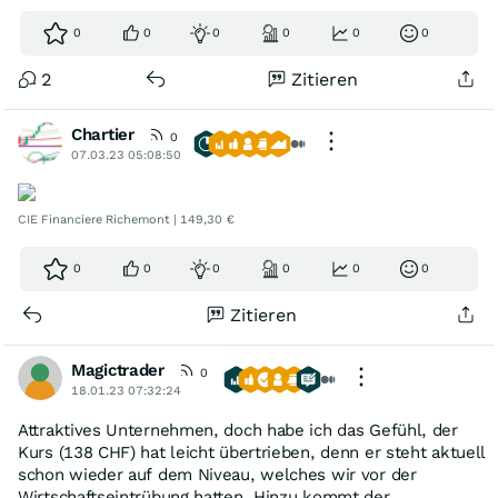
0
0
0
0
0
0
2
Zitieren
Chartier
0
07.03.23 05:08:50
CIE Financiere Richemont | 149,30 €
0
0
0
0
0
0
Zitieren
Magictrader
0
18.01.23 07:32:24
Attraktives Unternehmen, doch habe ich das Gefühl, der
Kurs (138 CHF) hat leicht übertrieben, denn er steht aktuell
schon wieder auf dem Niveau, welches wir vor der
Wirtschaftseintrübung hatten. Hinzu kommt der