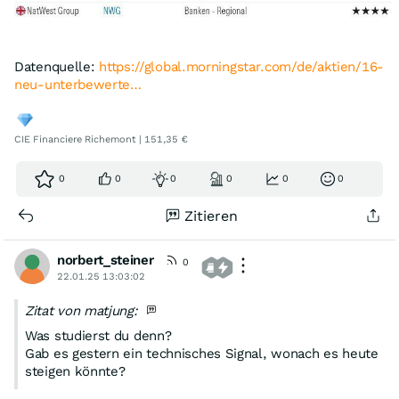
Datenquelle:
https://global.morningstar.com/de/aktien/16-
neu-unterbewerte…
CIE Financiere Richemont | 151,35 €
0
0
0
0
0
0
Zitieren
norbert_steiner
0
22.01.25 13:03:02
Zitat von matjung:
Was studierst du denn?
Gab es gestern ein technisches Signal, wonach es heute
steigen könnte?