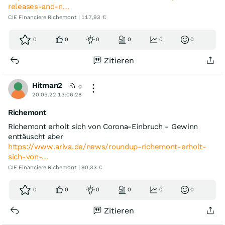
releases-and-n…
CIE Financiere Richemont | 117,93 €
0
0
0
0
0
0
Zitieren
Hitman2
0
20.05.22 13:06:28
Richemont
Richemont erholt sich von Corona-Einbruch - Gewinn
enttäuscht aber
https://www.ariva.de/news/roundup-richemont-erholt-
sich-von-…
CIE Financiere Richemont | 90,33 €
0
0
0
0
0
0
Zitieren