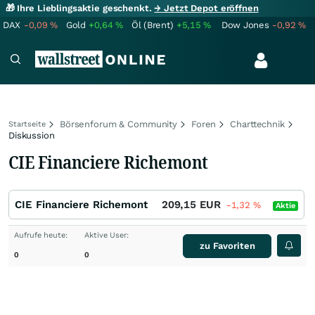
🎁 Ihre Lieblingsaktie geschenkt.
→ Jetzt Depot eröffnen
DAX
-0,09
%
Gold
+0,64
%
Öl (Brent)
+5,15
%
Dow Jones
-0,92
%
Börsenforum & Community
Foren
Charttechnik
Startseite
Diskussion
CIE Financiere Richemont
CIE Financiere Richemont
209,15
EUR
-1,32
%
Aktie
Aufrufe heute:
Aktive User:
zu Favoriten
0
0