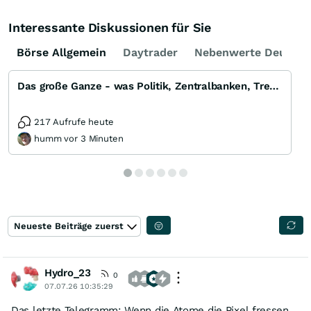
Interessante Diskussionen für Sie
Börse Allgemein
Daytrader
Nebenwerte Deutsch
Das große Ganze - was Politik, Zentralbanken, Trends, Medien und Gesellschaft mit Aktien, Rohstoffen
217 Aufrufe heute
humm vor 3 Minuten
Neueste Beiträge zuerst
Hydro_23
0
07.07.26 10:35:29
​Das letzte Telegramm: Wenn die Atome die Pixel fressen