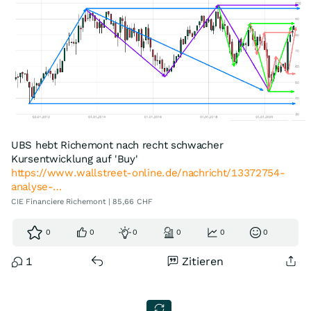
UBS hebt Richemont nach recht schwacher
Kursentwicklung auf 'Buy'
https://www.wallstreet-online.de/nachricht/13372754-
analyse-…
CIE Financiere Richemont | 85,66 CHF
0
0
0
0
0
0
1
Zitieren