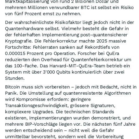
Marktkapitalisierung von rund 2 Billionen Dollar und
mehreren Millionen verwundbarer BTC ist selbst ein Risiko
von fünf Prozent ernst zu nehmen.
Der wahrscheinlichste Risikofaktor liegt jedoch nicht in der
Quantenhardware selbst. Vielmehr besteht die Gefahr in
der fehlerhaften Implementierung post-quantensicherer
Kryptografie. Die Fehlerkorrektur machte 2025 massive
Fortschritte: Fehlerraten sanken auf Rekordtiefs von
0.000015 Prozent pro Operation. Forscher bei QuEra
reduzierten den Overhead für Quantenfehlerkorrektur um
das 100-Fache. Das Harvard-MIT-QuEra-Team betrieb ein
System mit über 3'000 Qubits kontinuierlich über zwei
Stunden.
Bitcoin muss sich vorbereiten – jedoch mit Bedacht, nicht in
Panik. Die Umstellung auf quantenresistente Algorithmen
wird Kompromisse erfordern: geringere
Transaktionsgeschwindigkeit, grössere Signaturen,
komplexere Upgrades. Die technischen Standards
existieren, Implementierungen wurden demonstriert, und
mehrere BIP-Vorschläge liegen vor. Die nächsten fünf Jahre
werden entscheidend sein – nicht weil die Gefahr
unmittelbar bevorsteht, sondern weil die Vorbereitung