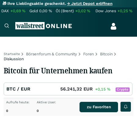
🎁 Ihre Lieblingsaktie geschenkt.
→ Jetzt Depot eröffnen
DAX
+0,69
%
Gold
0,00
%
Öl (Brent)
+0,02
%
Dow Jones
+0,25
%
Börsenforum & Community
Foren
Bitcoin
Startseite
Diskussion
Bitcoin für Unternehmen kaufen
BTC / EUR
56.241,32
EUR
+0,15
%
Crypto
Aufrufe heute:
Aktive User:
zu Favoriten
0
0