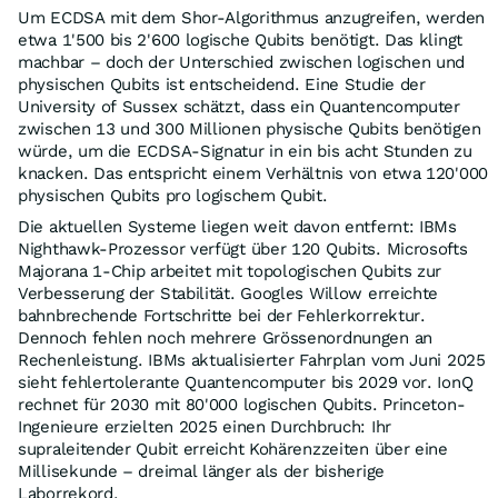
Um ECDSA mit dem Shor-Algorithmus anzugreifen, werden
etwa 1'500 bis 2'600 logische Qubits benötigt. Das klingt
machbar – doch der Unterschied zwischen logischen und
physischen Qubits ist entscheidend. Eine Studie der
University of Sussex schätzt, dass ein Quantencomputer
zwischen 13 und 300 Millionen physische Qubits benötigen
würde, um die ECDSA-Signatur in ein bis acht Stunden zu
knacken. Das entspricht einem Verhältnis von etwa 120'000
physischen Qubits pro logischem Qubit.
Die aktuellen Systeme liegen weit davon entfernt: IBMs
Nighthawk-Prozessor verfügt über 120 Qubits. Microsofts
Majorana 1-Chip arbeitet mit topologischen Qubits zur
Verbesserung der Stabilität. Googles Willow erreichte
bahnbrechende Fortschritte bei der Fehlerkorrektur.
Dennoch fehlen noch mehrere Grössenordnungen an
Rechenleistung. IBMs aktualisierter Fahrplan vom Juni 2025
sieht fehlertolerante Quantencomputer bis 2029 vor. IonQ
rechnet für 2030 mit 80'000 logischen Qubits. Princeton-
Ingenieure erzielten 2025 einen Durchbruch: Ihr
supraleitender Qubit erreicht Kohärenzzeiten über eine
Millisekunde – dreimal länger als der bisherige
Laborrekord.