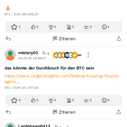
BTC / EUR | 89.298,25
1
0
0
0
0
1
Zitieren
mistery01
0
26.06.25 16:56:07
das könnte der Durchbruch für den BTC sein
https://www.ledgerinsights.com/federal-housing-finance-
agenc…
BTC / EUR | 91.787,58
0
0
0
0
0
0
Zitieren
LeoNguyen0413