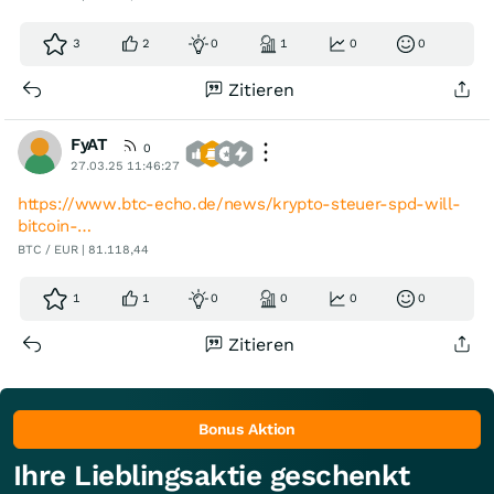
3
2
0
1
0
0
Zitieren
FyAT
0
27.03.25 11:46:27
https://www.btc-echo.de/news/krypto-steuer-spd-will-
bitcoin-…
BTC / EUR | 81.118,44
1
1
0
0
0
0
Zitieren
Bonus Aktion
Ihre Lieblingsaktie geschenkt