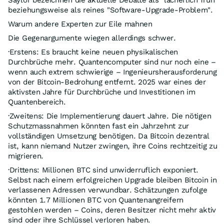
Saylor bezeichnen die aktuelle Debatte als "lächerlich früh"
beziehungsweise als reines "Software-Upgrade-Problem".
Warum andere Experten zur Eile mahnen
Die Gegenargumente wiegen allerdings schwer.
·Erstens: Es braucht keine neuen physikalischen
Durchbrüche mehr. Quantencomputer sind nur noch eine –
wenn auch extrem schwierige – Ingenieursherausforderung
von der Bitcoin-Bedrohung entfernt. 2025 war eines der
aktivsten Jahre für Durchbrüche und Investitionen im
Quantenbereich.
·Zweitens: Die Implementierung dauert Jahre. Die nötigen
Schutzmassnahmen könnten fast ein Jahrzehnt zur
vollständigen Umsetzung benötigen. Da Bitcoin dezentral
ist, kann niemand Nutzer zwingen, ihre Coins rechtzeitig zu
migrieren.
·Drittens: Millionen BTC sind unwiderruflich exponiert.
Selbst nach einem erfolgreichen Upgrade bleiben Bitcoin in
verlassenen Adressen verwundbar. Schätzungen zufolge
könnten 1.7 Millionen BTC von Quantenangreifern
gestohlen werden – Coins, deren Besitzer nicht mehr aktiv
sind oder ihre Schlüssel verloren haben.