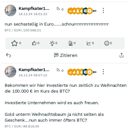
Kampfkater1969
0
16.12.24 16:01:23
nun sechsstellig in Euro......schnurrrrrrrrrrrrrrrrrrrrr
BTC / EUR | 100.568,01
0
0
0
0
0
0
Zitieren
Kampfkater1969
0
16.12.24 08:07:15
Bekommen wir hier Investierte nun zeitlich zu Weihnachten
die 100.000 € im Kurs des BTC?
Investierte Unternehmen wird es auch freuen.
Gold unterm Weihnachtsbaum ja nicht selten als
Geschenk...nun auch immer öfters BTC?
BTC / EUR | 99.816,45