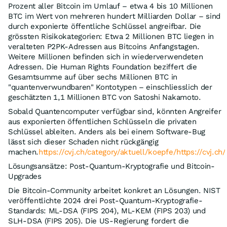
Prozent aller Bitcoin im Umlauf – etwa 4 bis 10 Millionen
BTC im Wert von mehreren hundert Milliarden Dollar – sind
durch exponierte öffentliche Schlüssel angreifbar. Die
grössten Risikokategorien: Etwa 2 Millionen BTC liegen in
veralteten P2PK-Adressen aus Bitcoins Anfangstagen.
Weitere Millionen befinden sich in wiederverwendeten
Adressen. Die Human Rights Foundation beziffert die
Gesamtsumme auf über sechs Millionen BTC in
"quantenverwundbaren" Kontotypen – einschliesslich der
geschätzten 1,1 Millionen BTC von Satoshi Nakamoto.
Sobald Quantencomputer verfügbar sind, könnten Angreifer
aus exponierten öffentlichen Schlüsseln die privaten
Schlüssel ableiten. Anders als bei einem Software-Bug
lässt sich dieser Schaden nicht rückgängig
machen.
https://cvj.ch/category/aktuell/koepfe/https://cvj.ch
Lösungsansätze: Post-Quantum-Kryptografie und Bitcoin-
Upgrades
Die Bitcoin-Community arbeitet konkret an Lösungen. NIST
veröffentlichte 2024 drei Post-Quantum-Kryptografie-
Standards: ML-DSA (FIPS 204), ML-KEM (FIPS 203) und
SLH-DSA (FIPS 205). Die US-Regierung fordert die