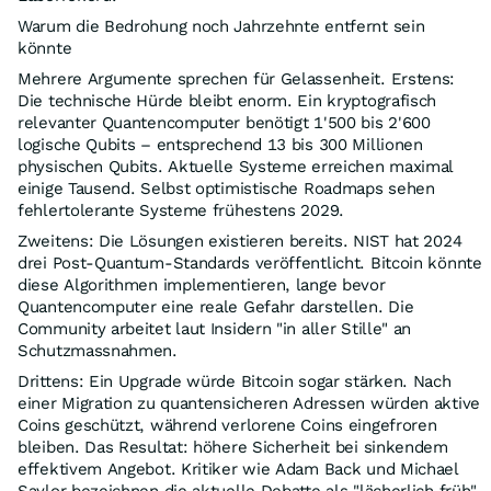
Warum die Bedrohung noch Jahrzehnte entfernt sein
könnte
Mehrere Argumente sprechen für Gelassenheit. Erstens:
Die technische Hürde bleibt enorm. Ein kryptografisch
relevanter Quantencomputer benötigt 1'500 bis 2'600
logische Qubits – entsprechend 13 bis 300 Millionen
physischen Qubits. Aktuelle Systeme erreichen maximal
einige Tausend. Selbst optimistische Roadmaps sehen
fehlertolerante Systeme frühestens 2029.
Zweitens: Die Lösungen existieren bereits. NIST hat 2024
drei Post-Quantum-Standards veröffentlicht. Bitcoin könnte
diese Algorithmen implementieren, lange bevor
Quantencomputer eine reale Gefahr darstellen. Die
Community arbeitet laut Insidern "in aller Stille" an
Schutzmassnahmen.
Drittens: Ein Upgrade würde Bitcoin sogar stärken. Nach
einer Migration zu quantensicheren Adressen würden aktive
Coins geschützt, während verlorene Coins eingefroren
bleiben. Das Resultat: höhere Sicherheit bei sinkendem
effektivem Angebot. Kritiker wie Adam Back und Michael