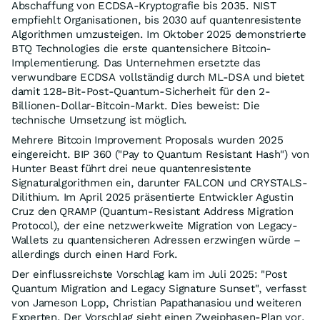
Abschaffung von ECDSA-Kryptografie bis 2035. NIST
empfiehlt Organisationen, bis 2030 auf quantenresistente
Algorithmen umzusteigen. Im Oktober 2025 demonstrierte
BTQ Technologies die erste quantensichere Bitcoin-
Implementierung. Das Unternehmen ersetzte das
verwundbare ECDSA vollständig durch ML-DSA und bietet
damit 128-Bit-Post-Quantum-Sicherheit für den 2-
Billionen-Dollar-Bitcoin-Markt. Dies beweist: Die
technische Umsetzung ist möglich.
Mehrere Bitcoin Improvement Proposals wurden 2025
eingereicht. BIP 360 ("Pay to Quantum Resistant Hash") von
Hunter Beast führt drei neue quantenresistente
Signaturalgorithmen ein, darunter FALCON und CRYSTALS-
Dilithium. Im April 2025 präsentierte Entwickler Agustin
Cruz den QRAMP (Quantum-Resistant Address Migration
Protocol), der eine netzwerkweite Migration von Legacy-
Wallets zu quantensicheren Adressen erzwingen würde –
allerdings durch einen Hard Fork.
Der einflussreichste Vorschlag kam im Juli 2025: "Post
Quantum Migration and Legacy Signature Sunset", verfasst
von Jameson Lopp, Christian Papathanasiou und weiteren
Experten. Der Vorschlag sieht einen Zweiphasen-Plan vor.