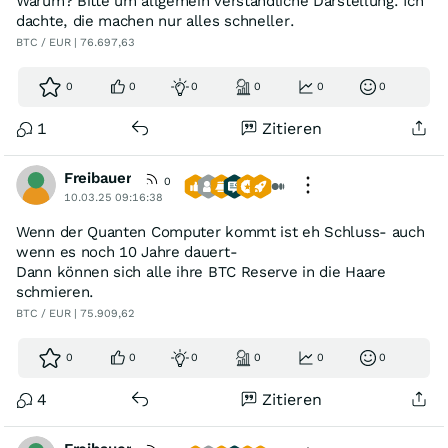
Warum? Bitte um allgemein verständliche Darstellung. Ich
dachte, die machen nur alles schneller.
BTC / EUR | 76.697,63
0
0
0
0
0
0
1
Zitieren
Freibauer
0
10.03.25 09:16:38
Wenn der Quanten Computer kommt ist eh Schluss- auch
wenn es noch 10 Jahre dauert-
Dann können sich alle ihre BTC Reserve in die Haare
schmieren.
BTC / EUR | 75.909,62
0
0
0
0
0
0
4
Zitieren