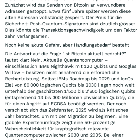
Zunächst wird das Senden von Bitcoin an verwundbare
Adressen gestoppt. Etwa fünf Jahre später werden diese
alten Adressen vollständig gesperrt. Der Preis für die
Sicherheit: Post-Quantum-Signaturen sind deutlich grösser.
Dies könnte die Transaktionsgeschwindigkeit um den Faktor
zehn verlangsamen.
Noch keine akute Gefahr, aber Handlungsbedarf besteht
Die Antwort auf die Frage "Ist Bitcoin aktuell bedroht?"
lautet klar: Nein. Aktuelle Quantencomputer –
einschliesslich IBMs Nighthawk mit 120 Qubits und Googles
Willow – besitzen nicht annähernd die erforderliche
Rechenleistung. Selbst IBMs Roadmap bis 2029 und IonQs
Ziel von 80'000 logischen Qubits bis 2030 liegen noch weit
unterhalb der geschätzten 1'500 bis 2'600 logischen Qubits
(entsprechend 13 bis 300 Millionen physischen Qubits), die
für einen Angriff auf ECDSA benötigt werden. Dennoch
verschiebt sich das Zeitfenster. 2025 wird als kritisches
Jahr betrachtet, um mit der Migration zu beginnen. Eine
globale Expertenumfrage zeigt eine 50-prozentige
Wahrscheinlichkeit für kryptografisch relevante
Quantencomputer zwischen 2030 und 2035. Bei einer