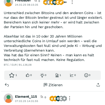
Freibauer
0
24.02.25 08:15:35
Unterschied zwischen Bitcoins und den anderen Coins - ist
nur dass der Bitcoin breiter gestreut ist und länger existiert.
Bereichern kann sich keiner mehr - er wird halt zwischen
der Parteien hin und her geschoben.
Absehbar ist das in 10 oder 20 Jahren Millionen
unterschiedliche Coins in Umlauf sein werden - weil die
Verwaltungskosten fast Null sind und jede Ki - Wrbung und
Verbreitung übernehmen kann.
Was hat das für einen Sinn? Keinen - man kann es halt
technisch für fast null machen. Keine Regulation.
BTC / EUR | 91.136,08
1
0
0
1
0
0
Zitieren
Element_115
0
07.02.25 14:31:55