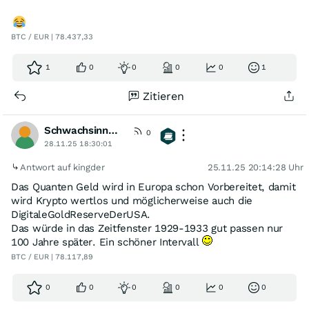
BTC / EUR | 78.437,33
1
0
0
0
0
1
Zitieren
Schwachsinn0815
0
28.11.25 18:30:01
Antwort auf kingder
25.11.25 20:14:28 Uhr
Das Quanten Geld wird in Europa schon Vorbereitet, damit
wird Krypto wertlos und möglicherweise auch die
DigitaleGoldReserveDerUSA.
Das würde in das Zeitfenster 1929-1933 gut passen nur
100 Jahre später. Ein schöner Intervall
BTC / EUR | 78.117,89
0
0
0
0
0
0