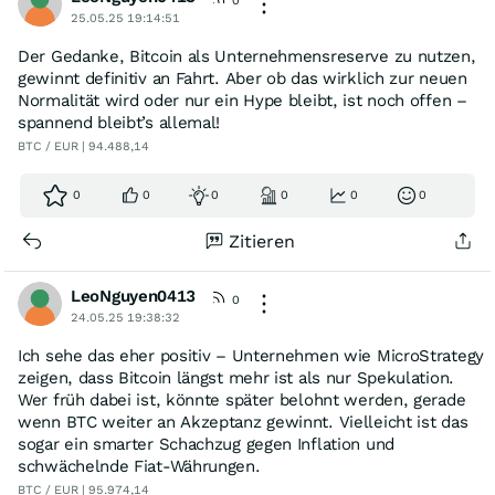
0
25.05.25 19:14:51
Der Gedanke, Bitcoin als Unternehmensreserve zu nutzen,
gewinnt definitiv an Fahrt. Aber ob das wirklich zur neuen
Normalität wird oder nur ein Hype bleibt, ist noch offen –
spannend bleibt’s allemal!
BTC / EUR | 94.488,14
0
0
0
0
0
0
Zitieren
LeoNguyen0413
0
24.05.25 19:38:32
Ich sehe das eher positiv – Unternehmen wie MicroStrategy
zeigen, dass Bitcoin längst mehr ist als nur Spekulation.
Wer früh dabei ist, könnte später belohnt werden, gerade
wenn BTC weiter an Akzeptanz gewinnt. Vielleicht ist das
sogar ein smarter Schachzug gegen Inflation und
schwächelnde Fiat-Währungen.
BTC / EUR | 95.974,14