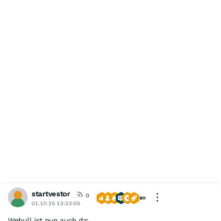
startvestor
0
01.10.25 13:33:05
Webull ist nun auch da: