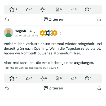
1
0
1
0
0
0
Zitieren
Yogioh
0
20.04.26 15:35:45
Vorbörsliche Verluste heute erstmal wieder reingeholt und
derzeit grün nach Opening. Wenn die Tageskerze so bleibt,
haben wir komplett bullishes Momentum hier.
Aber mal schauen, die Amis haben ja erst angefangen.
Robinhood Markets Registered (A) | 76,79 €
0
0
0
0
0
0
Zitieren