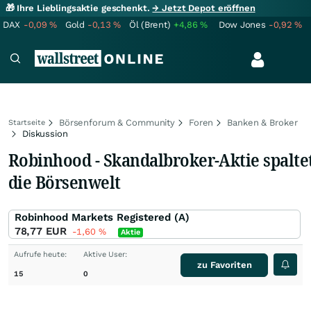
🎁 Ihre Lieblingsaktie geschenkt.
→ Jetzt Depot eröffnen
DAX
-0,09
%
Gold
-0,13
%
Öl (Brent)
+4,86
%
Dow Jones
-0,92
%
Börsenforum & Community
Foren
Banken & Broker
Startseite
Diskussion
Robinhood - Skandalbroker-Aktie spalte
die Börsenwelt
Robinhood Markets Registered (A)
78,77
EUR
-1,60
%
Aktie
Aufrufe heute:
Aktive User:
zu Favoriten
15
0