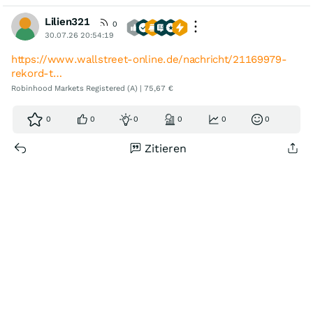
Lilien321
0
30.07.26 20:54:19
https://www.wallstreet-online.de/nachricht/21169979-
rekord-t…
Robinhood Markets Registered (A) | 75,67 €
0
0
0
0
0
0
Zitieren