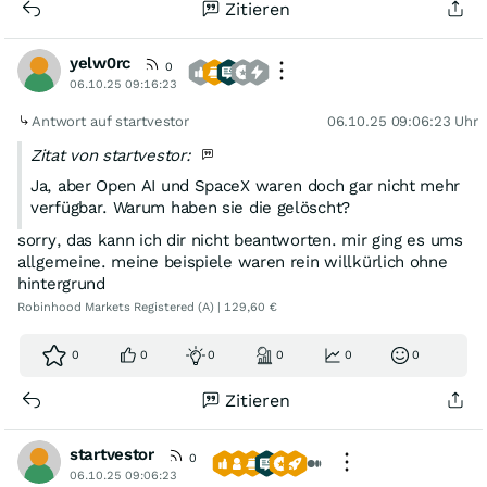
Zitieren
yelw0rc
0
06.10.25 09:16:23
Antwort auf startvestor
06.10.25 09:06:23 Uhr
Zitat von startvestor:
Ja, aber Open AI und SpaceX waren doch gar nicht mehr
verfügbar. Warum haben sie die gelöscht?
sorry, das kann ich dir nicht beantworten. mir ging es ums
allgemeine. meine beispiele waren rein willkürlich ohne
hintergrund
Robinhood Markets Registered (A) | 129,60 €
0
0
0
0
0
0
Zitieren
startvestor
0
06.10.25 09:06:23