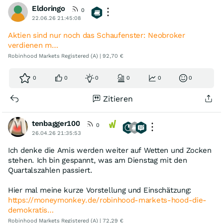
Eldoringo
0
22.06.26 21:45:08
Aktien sind nur noch das Schaufenster: Neobroker
verdienen m…
Robinhood Markets Registered (A) | 92,70 €
0
0
0
0
0
0
Zitieren
tenbagger100
0
26.04.26 21:35:53
Ich denke die Amis werden weiter auf Wetten und Zocken
stehen. Ich bin gespannt, was am Dienstag mit den
Quartalszahlen passiert.
Hier mal meine kurze Vorstellung und Einschätzung:
https://moneymonkey.de/robinhood-markets-hood-die-
demokratis…
Robinhood Markets Registered (A) | 72,29 €