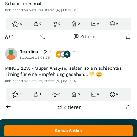
Schaun-mer-mal
Robinhood Markets Registered (A) | 68,30 €
0
0
0
0
0
0
1
Zitieren
3cardinal
0
11.02.26 19:01:25
MINUS 12% - Super Analyse, selten so ein schlechtes
Timing für eine Empfehlung gesehen…
Robinhood Markets Registered (A) | 63,19 €
1
1
0
0
0
0
Zitieren
Bonus Aktion