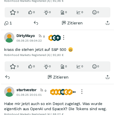
Robinhood Markets Registered (A) | 92,46 €
0
0
0
0
0
0
1
Zitieren
DirtyMayo
0
08.09.25 09:04:22
krass die stehen jetzt auf S&P 500
Robinhood Markets Registered (A) | 92,80 €
0
0
0
0
0
0
Zitieren
startvestor
0
01.09.25 20:01:01
Habe mir jetzt auch so ein Depot zugelegt. Was wurde
eigentlich aus OpenAI und SpaceX? Die Tokens sind weg.
Robinhood Markets Registered (A) | 88,02 €