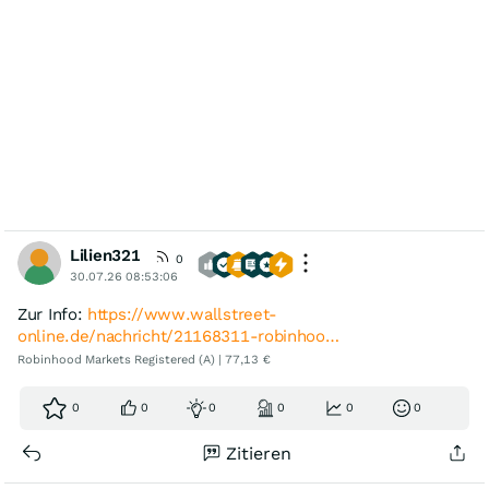
Lilien321
0
30.07.26 08:53:06
Zur Info:
https://www.wallstreet-
online.de/nachricht/21168311-robinhoo…
Robinhood Markets Registered (A) | 77,13 €
0
0
0
0
0
0
Zitieren