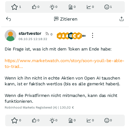
1
0
0
0
0
1
Zitieren
startvestor
0
06.10.25 12:18:32
Die Frage ist, was ich mit dem Token am Ende habe:
https://www.marketwatch.com/story/soon-youll-be-able-
to-trad…
Wenn ich ihn nicht in echte Aktien von Open AI tauschen
kann, ist er faktisch wertlos (bis es alle gemerkt haben).
Wenn die Privatfirmen nicht mitmachen, kann das nicht
funktionieren.
Robinhood Markets Registered (A) | 130,02 €
0
0
0
0
0
0