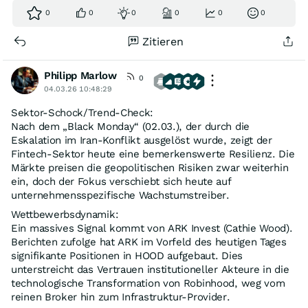
0
0
0
0
0
0
Zitieren
Philipp Marlow
0
04.03.26 10:48:29
Sektor-Schock/Trend-Check:
Nach dem „Black Monday“ (02.03.), der durch die
Eskalation im Iran-Konflikt ausgelöst wurde, zeigt der
Fintech-Sektor heute eine bemerkenswerte Resilienz. Die
Märkte preisen die geopolitischen Risiken zwar weiterhin
ein, doch der Fokus verschiebt sich heute auf
unternehmensspezifische Wachstumstreiber.
Wettbewerbsdynamik:
Ein massives Signal kommt von ARK Invest (Cathie Wood).
Berichten zufolge hat ARK im Vorfeld des heutigen Tages
signifikante Positionen in HOOD aufgebaut. Dies
unterstreicht das Vertrauen institutioneller Akteure in die
technologische Transformation von Robinhood, weg vom
reinen Broker hin zum Infrastruktur-Provider.