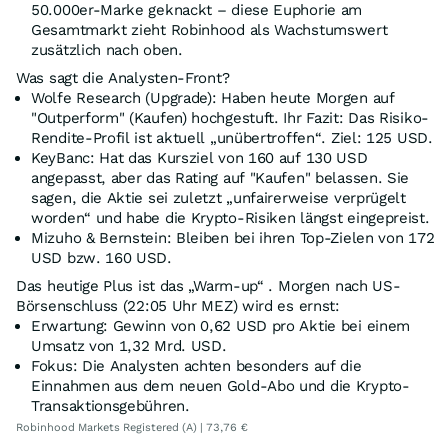
50.000er-Marke geknackt – diese Euphorie am
Gesamtmarkt zieht Robinhood als Wachstumswert
zusätzlich nach oben.
Was sagt die Analysten-Front?
Wolfe Research (Upgrade): Haben heute Morgen auf
"Outperform" (Kaufen) hochgestuft. Ihr Fazit: Das Risiko-
Rendite-Profil ist aktuell „unübertroffen“. Ziel: 125 USD.
KeyBanc: Hat das Kursziel von 160 auf 130 USD
angepasst, aber das Rating auf "Kaufen" belassen. Sie
sagen, die Aktie sei zuletzt „unfairerweise verprügelt
worden“ und habe die Krypto-Risiken längst eingepreist.
Mizuho & Bernstein: Bleiben bei ihren Top-Zielen von 172
USD bzw. 160 USD.
Das heutige Plus ist das „Warm-up“ . Morgen nach US-
Börsenschluss (22:05 Uhr MEZ) wird es ernst:
Erwartung: Gewinn von 0,62 USD pro Aktie bei einem
Umsatz von 1,32 Mrd. USD.
Fokus: Die Analysten achten besonders auf die
Einnahmen aus dem neuen Gold-Abo und die Krypto-
Transaktionsgebühren.
Robinhood Markets Registered (A) | 73,76 €