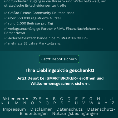
und fundierten Zugang in die Börsen- und Wirtschaftswelt, um
strategische Entscheidungen zu treffen.
✅ Größte Finanz-Community Deutschlands
✅ über 550.000 registrierte Nutzer
✅ rund 2.000 Beiträge pro Tag
✅ verlagsunabhängige Partner ARIVA, FinanzNachrichten und
BörsenNews
✅ Jederzeit einfach handeln beim
SMARTBROKER+
✅ mehr als 25 Jahre Marktpräsenz
Jetzt Depot sichern
Ihre Lieblingsaktie geschenkt!
Jetzt Depot bei SMARTBROKER+ eröffnen und
Willkommensgeschenk sichern.
Aktien von A - Z:
#
A
B
C
D
E
F
G
H
I
J
K
L
M
N
O
P
Q
R
S
T
U
V
W
X
Y
Z
Impressum
Disclaimer
Datenschutz
Datenschutz-
Einstellungen
Nutzungsbedingungen