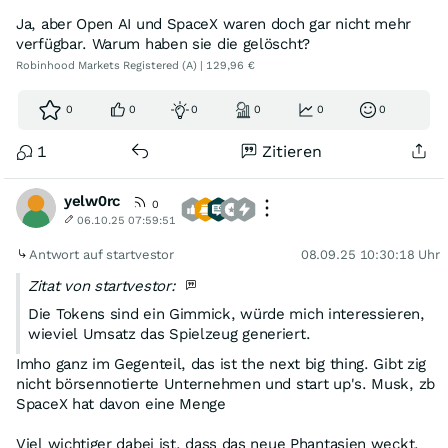
Ja, aber Open AI und SpaceX waren doch gar nicht mehr
verfügbar. Warum haben sie die gelöscht?
Robinhood Markets Registered (A) | 129,96 €
0
0
0
0
0
0
1
Zitieren
yelw0rc
0
06.10.25 07:59:51
Antwort auf startvestor
08.09.25 10:30:18 Uhr
Zitat von startvestor:
Die Tokens sind ein Gimmick, würde mich interessieren,
wieviel Umsatz das Spielzeug generiert.
Imho ganz im Gegenteil, das ist the next big thing. Gibt zig
nicht börsennotierte Unternehmen und start up's. Musk, zb
SpaceX hat davon eine Menge
Viel wichtiger dabei ist, dass das neue Phantasien weckt,