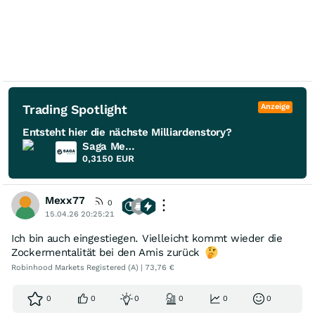
Trading Spotlight
Anzeige
Entsteht hier die nächste Milliardenstory?
Saga Metals
0,3150
EUR
Mexx77
0
15.04.26 20:25:21
Ich bin auch eingestiegen. Vielleicht kommt wieder die
Zockermentalität bei den Amis zurück
Robinhood Markets Registered (A) | 73,76 €
0
0
0
0
0
0