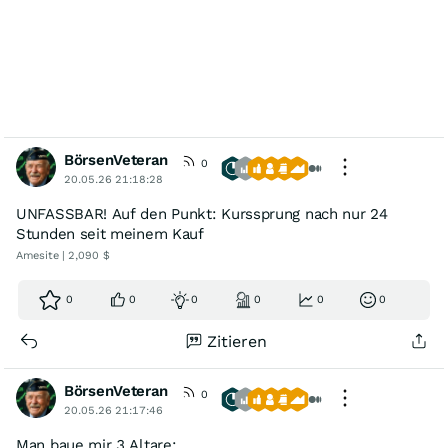
BörsenVeteran
0
20.05.26 21:18:28
UNFASSBAR! Auf den Punkt: Kurssprung nach nur 24
Stunden seit meinem Kauf
Amesite | 2,090 $
0
0
0
0
0
0
Zitieren
BörsenVeteran
0
20.05.26 21:17:46
Man baue mir 3 Altare: