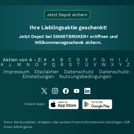
Jetzt Depot sichern
Ihre Lieblingsaktie geschenkt!
Jetzt Depot bei SMARTBROKER+ eröffnen und
Willkommensgeschenk sichern.
Aktien von A - Z:
#
A
B
C
D
E
F
G
H
I
J
K
L
M
N
O
P
Q
R
S
T
U
V
W
X
Y
Z
Impressum
Disclaimer
Datenschutz
Datenschutz-
Einstellungen
Nutzungsbedingungen
Unsere Apps:
Wenn Sie Kursdaten, Widgets oder andere Finanzinformationen benötigen, hilft
Ihnen
ARIVA
gerne.