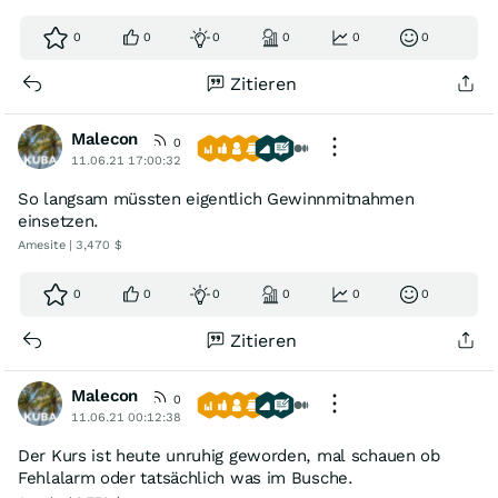
0
0
0
0
0
0
Zitieren
Malecon
0
11.06.21 17:00:32
So langsam müssten eigentlich Gewinnmitnahmen
einsetzen.
Amesite | 3,470 $
0
0
0
0
0
0
Zitieren
Malecon
0
11.06.21 00:12:38
Der Kurs ist heute unruhig geworden, mal schauen ob
Fehlalarm oder tatsächlich was im Busche.