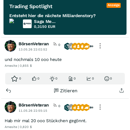
Trading Spotlight
Anzeige
Entsteht hier die nächste Milliardenstory?
Saga Metals
0,3150
EUR
BörsenVeteran
0
13.05.26 22:02:52
und nochmals 10 ooo heute
Amesite | 0,855 $
0
0
0
0
0
0
Zitieren
BörsenVeteran
0
11.05.26 22:55:15
Hab mir mal 20 ooo Stückchen gegönnt.
Amesite | 0,820 $