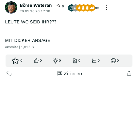
BörsenVeteran
0
20.05.26 20:17:38
LEUTE WO SEID IHR???
MIT DICKER ANSAGE
Amesite | 1,915 $
0
0
0
0
0
0
Zitieren