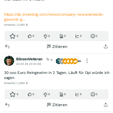
https://de.investing.com/news/company-news/amesite-
gewinnt-g…
Amesite | 2,080 $
0
0
0
0
0
0
Zitieren
BörsenVeteran
0
20.05.26 20:41:56
30 ooo Euro Reingewinn in 2 Tagen. Läuft für Opi würde ich
sagen
Amesite | 1,960 $
0
0
0
0
0
0
Zitieren