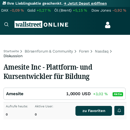
🎁 Ihre Lieblingsaktie geschenkt.
→ Jetzt Depot eröffnen
DAX
-0,09
%
Gold
+0,27
%
Öl (Brent)
+5,15
%
Dow Jones
-0,92
%
Börsenforum & Community
Foren
Nasdaq
Startseite
Diskussion
Amesite Inc - Plattform- und
Kursentwickler für Bildung
Amesite
1,0000
USD
+3,02
%
Aktie
Aufrufe heute:
Aktive User:
zu Favoriten
0
0