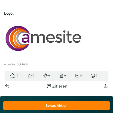
Logo:
Amesite | 2,740 $
0
0
0
0
0
0
Zitieren
Bonus Aktion