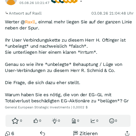
05.08.26 10:21:47
Antwort auf Raxll
03.08.26 21:04:48 Uhr
Werter @
Raxll
, einmal mehr liegen Sie auf der ganzen Linie
neben der Spur.
Ihr User Verbindungskette zu diesem Herr H. Oftinger ist
*unbelegt* und nachweislich *falsch*.
Sie unterliegen hier einem klaren *Irrtum*.
Genau so wie ihre *unbelegte* Behauptung / Lüge von
User-Verbindungen zu diesem Herr R. Schmid & Co.
Die Frage, die sich dazu eher stellt.
Warum haben Sie es nötig, die von der EG-GL mit
Totalverlust beschädigten EG-Aktionäre zu *belügen*? Gr
General European Strategic Investments | 0,0002 $
0
0
0
0
0
0
6
Zitieren