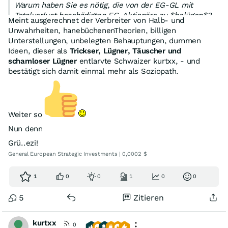
Warum haben Sie es nötig, die von der EG-GL mit
Totalverlust beschädigten EG-Aktionäre zu *belügen*?
Meint ausgerechnet der Verbreiter von Halb- und
Gr
Unwahrheiten, hanebüchenenTheorien, billigen
Unterstellungen, unbelegten Behauptungen, dummen
Ideen, dieser als
Trickser, Lügner, Täuscher und
schamloser Lügner
entlarvte Schwaizer kurtxx, - und
bestätigt sich damit einmal mehr als Soziopath.
Weiter so
Nun denn
Grü..ezi!
General European Strategic Investments | 0,0002 $
1
0
0
1
0
0
5
Zitieren
kurtxx
0