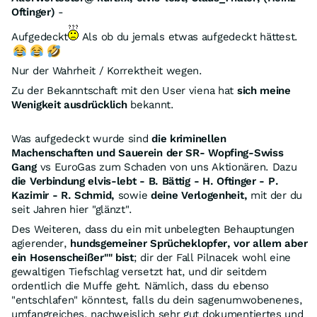
Oftinger)
-
Aufgedeckt
Als ob du jemals etwas aufgedeckt hättest.
Nur der Wahrheit / Korrektheit wegen.
Zu der Bekanntschaft mit den User viena hat
sich meine
Wenigkeit ausdrücklich
bekannt.
Was aufgedeckt wurde sind
die kriminellen
Machenschaften und Sauerein der SR- Wopfing-Swiss
Gang
vs EuroGas zum Schaden von uns Aktionären. Dazu
die Verbindung elvis-lebt - B. Bättig - H. Oftinger - P.
Kazimir - R. Schmid,
sowie
deine Verlogenheit,
mit der du
seit Jahren hier "glänzt".
Des Weiteren, dass du ein mit unbelegten Behauptungen
agierender,
hundsgemeiner Sprücheklopfer, vor allem aber
ein Hosenscheißer"" bist
; dir der Fall Pilnacek wohl eine
gewaltigen Tiefschlag versetzt hat, und dir seitdem
ordentlich die Muffe geht. Nämlich, dass du ebenso
"entschlafen" könntest, falls du dein sagenumwobenenes,
umfangreiches, nachweislich sehr gut dokumentiertes und