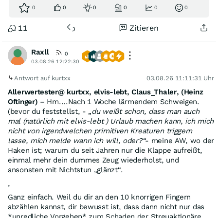
0
0
0
0
0
0
11
Zitieren
Raxll
0
03.08.26 12:22:30
Antwort auf kurtxx
03.08.26 11:11:31 Uhr
Allerwertester@ kurtxx, elvis-lebt, Claus_Thaler, (Heinz
Oftinger)
– Hm....Nach 1 Woche lärmendem Schweigen.
(bevor du feststellst, - „
du weißt schon, dass man auch
mal (natürlich mit elvis-lebt ) Urlaub machen kann, ich mich
nicht von irgendwelchen primitiven Kreaturen triggern
lasse, mich melde wann ich will, oder?“
- meine AW, wo der
Haken ist; warum du seit Jahren nur die Klappe aufreißt,
einmal mehr dein dummes Zeug wiederholst, und
ansonsten mit Nichtstun „glänzt“.
,
Ganz einfach. Weil du dir an den 10 knorrigen Fingern
abzählen kannst, dir bewusst ist, dass dann nicht nur das
*unredliche Vorgehen* zum Schaden der Streuaktionäre,