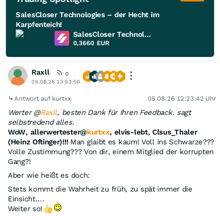
SalesCloser Technologies – der Hecht im
Karpfenteich!
SalesCloser Technologies
0,3660
EUR
Raxll
0
05.08.26 13:53:50
Antwort auf kurtxx
05.08.26 12:23:42 Uhr
Werter @
Raxll
, besten Dank für Ihren Feedback. sagt
selbstredend alles.
WoW, allerwertester@
kurtxx
, elvis-lebt, Clsus_Thaler
(Heinz Oftinger)!!!
Man glaibt es kaum! Voll ins Schwarze???
Volle Zustimmung??? Von dir, einem Mitglied der korrupten
Gang?!
Aber wie heißt es doch:
Stets kommt die Wahrheit zu früh, zu spät immer die
Einsicht....
Weiter so!