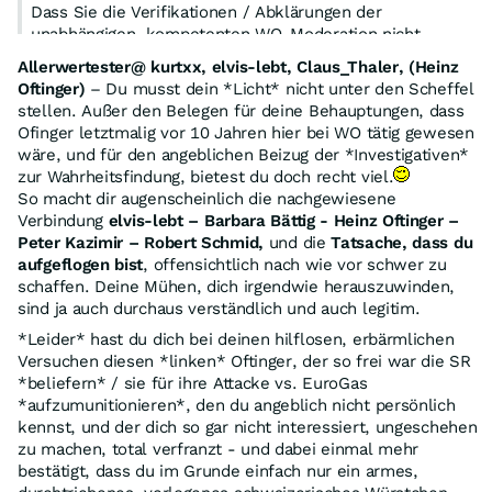
Dass Sie die Verifikationen / Abklärungen der
unabhängigen, kompetenten WO-Moderation nicht
akzeptieren und anerkennen ist nur noch peinlich bis
Allerwertester@ kurtxx, elvis-lebt, Claus_Thaler, (Heinz
erbärmlich.
Oftinger)
– Du musst dein *Licht* nicht unter den Scheffel
Zeigt und bestätigt jedoch auch nochmals Ihre kriminelle
stellen. Außer den Belegen für deine Behauptungen, dass
Gesinnung.
Ofinger letztmalig vor 10 Jahren hier bei WO tätig gewesen
wäre, und für den angeblichen Beizug der *Investigativen*
Mehr als die Bestätigung der unabhängigen WO-
zur Wahrheitsfindung, bietest du doch recht viel.
Moderation, dass Sie sich bei Ihren Behauptungen der
So macht dir augenscheinlich die nachgewiesene
User-Verbindungen auf dem Irrweg befinden, kann ich
Verbindung
elvis-lebt – Barbara Bättig - Heinz Oftinger –
Ihnen auch nicht bieten. Gr
Peter Kazimir – Robert Schmid,
und die
Tatsache, dass du
aufgeflogen bist
, offensichtlich nach wie vor schwer zu
schaffen. Deine Mühen, dich irgendwie herauszuwinden,
sind ja auch durchaus verständlich und auch legitim.
*Leider* hast du dich bei deinen hilflosen, erbärmlichen
Versuchen diesen *linken* Oftinger, der so frei war die SR
*beliefern* / sie für ihre Attacke vs. EuroGas
*aufzumunitionieren*, den du angeblich nicht persönlich
kennst, und der dich so gar nicht interessiert, ungeschehen
zu machen, total verfranzt - und dabei einmal mehr
bestätigt, dass du im Grunde einfach nur ein armes,