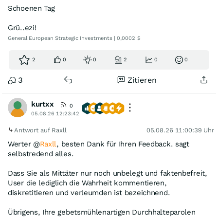
Schoenen Tag
Grü..ezi!
General European Strategic Investments | 0,0002 $
2
0
0
2
0
0
3
Zitieren
kurtxx
0
05.08.26 12:23:42
Antwort auf Raxll
05.08.26 11:00:39 Uhr
Werter @
Raxll
, besten Dank für Ihren Feedback. sagt
selbstredend alles.
Dass Sie als Mittäter nur noch unbelegt und faktenbefreit,
User die lediglich die Wahrheit kommentieren,
diskretitieren und verleumden ist bezeichnend.
Übrigens, Ihre gebetsmühlenartigen Durchhalteparolen