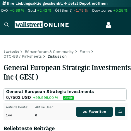
🎁 Ihre Lieblingsaktie geschenkt.
→ Jetzt Depot eröffnen
DAX
+0,69
%
Gold
+2,42
%
Öl (Brent)
-1,75
%
Dow Jones
+0,25
%
Börsenforum & Community
Foren
Startseite
OTC-BB / Pinksheets
Diskussion
General European Strategic Investments
Inc ( GESI )
General European Strategic Investments
0,7502
USD
+99.999,00
%
Aktie
Aufrufe heute:
Aktive User:
zu Favoriten
144
0
Beliebteste Beiträge