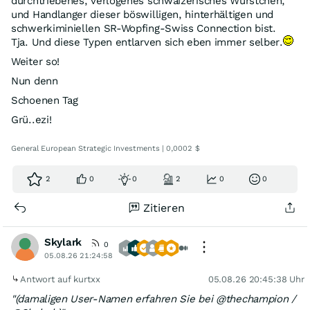
durchtriebenes, verlogenes schwaizerisches Würstchen,
und Handlanger dieser böswilligen, hinterhältigen und
schwerkiminiellen SR-Wopfing-Swiss Connection bist.
Tja. Und diese Typen entlarven sich eben immer selber.
Weiter so!
Nun denn
Schoenen Tag
Grü..ezi!
General European Strategic Investments | 0,0002 $
2
0
0
2
0
0
Zitieren
Skylark
0
05.08.26 21:24:58
Antwort auf kurtxx
05.08.26 20:45:38 Uhr
"(damaligen User-Namen erfahren Sie bei @thechampion /