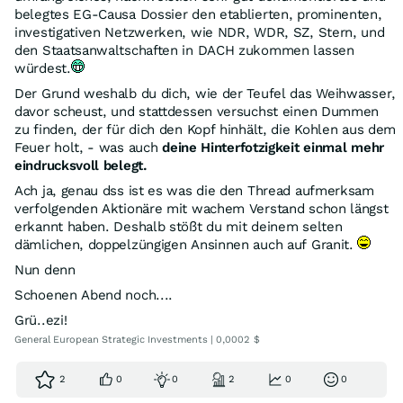
belegtes EG-Causa Dossier den etablierten, prominenten,
investigativen Netzwerken, wie NDR, WDR, SZ, Stern, und
den Staatsanwaltschaften in DACH zukommen lassen
würdest.
Der Grund weshalb du dich, wie der Teufel das Weihwasser,
davor scheust, und stattdessen versuchst einen Dummen
zu finden, der für dich den Kopf hinhält, die Kohlen aus dem
Feuer holt, - was auch
deine Hinterfotzigkeit einmal mehr
eindrucksvoll belegt.
Ach ja, genau dss ist es was die den Thread aufmerksam
verfolgenden Aktionäre mit wachem Verstand schon längst
erkannt haben. Deshalb stößt du mit deinem selten
dämlichen, doppelzüngigen Ansinnen auch auf Granit.
Nun denn
Schoenen Abend noch....
Grü..ezi!
General European Strategic Investments | 0,0002 $
2
0
0
2
0
0