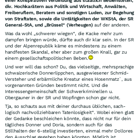
einer konspirativen Verbindung aus staatlich Bediensteten,
div. Hochkarätern aus Politik und Wirtschaft, Anwälten,
Freiberuflern, Beratern und sonstigen Luden, zur Begehung
von Straftaten, sowie die Untätigkeiten der WKStA, der SR
General-StA, und „Brüssel“ (Verheugen)
auf der anderen.
Was da wohl „schwerer wiegen“, die Kacke mehr zum
dampfen bringen würde, dürfte auch dir klar sein. In der SR
und der Alpenrepublik käme es mindestens zu einem
handfesten Skandal, eher aber zum großen Knall, gar zu
einem gesellschaftspolitischen Beben.
Und wer will das schon? Du, das vielseitige, mehrsprachige
schwaizerische Donnerlippchen, ausgewiesener Schmid-
Versteher und erbärmliche Kreatur eines Hosenmatz`, aus
vorgenannten Gründen bestimmt nicht. Und die
Interessengemeinschaft der Schwerkriminellen u.
Obergauner in der SR und Wopfingen schon gar nicht.
Tja, so schauts aus mit deiner durchaus üblichen, sach-
logisch nachvollziehbaren Tatenlosigkeit“. Wobei einen glatt
der Gedanke beschleichen könnte, dass nicht nur für dein
tägliches Donner und Doria, sondern auch für das
Stillhalten der 6-stellig investierten, einmal mehr Dollores
den Ausschlag gegeben haben könnten. Möglich ist