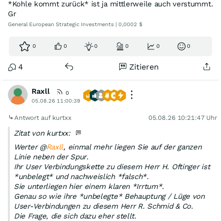
*Kohle kommt zurück* ist ja mittlerweile auch verstummt.
Gr
General European Strategic Investments | 0,0002 $
0
0
0
0
0
0
4
Zitieren
Raxll
0
05.08.26 11:00:39
Antwort auf kurtxx
05.08.26 10:21:47 Uhr
Zitat von kurtxx:
Werter @
Raxll
, einmal mehr liegen Sie auf der ganzen
Linie neben der Spur.
Ihr User Verbindungskette zu diesem Herr H. Oftinger ist
*unbelegt* und nachweislich *falsch*.
Sie unterliegen hier einem klaren *Irrtum*.
Genau so wie ihre *unbelegte* Behauptung / Lüge von
User-Verbindungen zu diesem Herr R. Schmid & Co.
Die Frage, die sich dazu eher stellt.