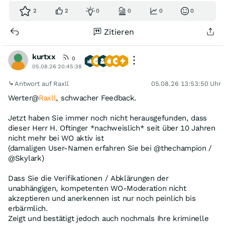
2
2
0
0
0
0
Zitieren
kurtxx
0
05.08.26 20:45:38
Antwort auf Raxll
05.08.26 13:53:50 Uhr
Werter@
Raxll
, schwacher Feedback.
Jetzt haben Sie immer noch nicht herausgefunden, dass
dieser Herr H. Oftinger *nachweislich* seit über 10 Jahren
nicht mehr bei WO aktiv ist
(damaligen User-Namen erfahren Sie bei @thechampion /
@Skylark)
Dass Sie die Verifikationen / Abklärungen der
unabhängigen, kompetenten WO-Moderation nicht
akzeptieren und anerkennen ist nur noch peinlich bis
erbärmlich.
Zeigt und bestätigt jedoch auch nochmals Ihre kriminelle