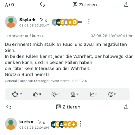
9
Zitieren
Skylark
0
03.08.26 13:53:47
Antwort auf kurtxx
03.08.26 13:04:04 Uhr
Du erinnerst mich stark an Fauci und zwar im negativsten
Sinn.
In beiden Fällen kennt jeder die Wahrheit, der halbwegs klar
denken kann, und in beiden Fällen haben
die Täter kein Interesse an der Wahrheit.
Grützili Bünzliheinzli!
General European Strategic Investments | 0,0002 $
2
0
0
2
0
0
Zitieren
kurtxx
0
03.08.26 13:04:04