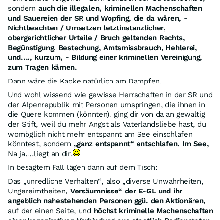
sondern
auch die illegalen, kriminellen Machenschaften
und Sauereien der SR und Wopfing, die da wären, -
Nichtbeachten / Umsetzen letztinstanzlicher,
obergerichtlicher Urteile / Bruch geltenden Rechts,
Begünstigung, Bestechung, Amtsmissbrauch, Hehlerei,
und...., kurzum, - Bildung einer kriminellen Vereinigung,
zum Tragen kämen.
Dann wäre die Kacke natürlich am Dampfen.
Und wohl wissend wie gewisse Herrschaften in der SR und
der Alpenrepublik mit Personen umspringen, die ihnen in
die Quere kommen (könnten), ging dir von da an gewaltig
der Stift, weil du mehr Angst als Vaterlandsliebe hast, du
womöglich nicht mehr entspannt am See einschlafen
könntest, sondern
„ganz entspannt“ entschlafen. Im See,
Na ja....liegt an dir.
In besagtem Fall lägen dann auf dem Tisch:
Das „unredliche Verhalten“, also „diverse Unwahrheiten,
Ungereimtheiten,
Versäumnisse“ der E-GL und ihr
angeblich nahestehenden Personen ggü. den Aktionären,
auf der einen Seite, und
höchst kriminelle Machenschaften