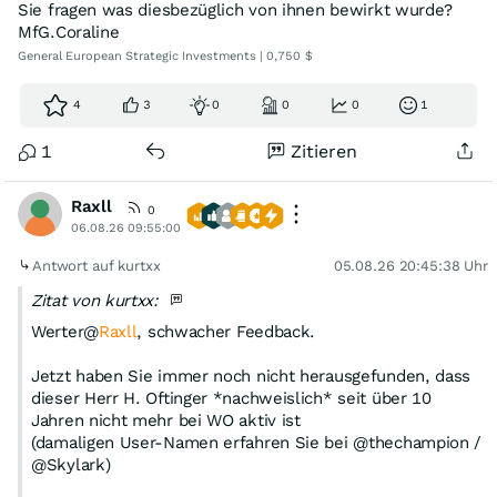
Sie fragen was diesbezüglich von ihnen bewirkt wurde?
MfG.Coraline
General European Strategic Investments | 0,750 $
4
3
0
0
0
1
1
Zitieren
Raxll
0
06.08.26 09:55:00
Antwort auf kurtxx
05.08.26 20:45:38 Uhr
Zitat von kurtxx:
Werter@
Raxll
, schwacher Feedback.
Jetzt haben Sie immer noch nicht herausgefunden, dass
dieser Herr H. Oftinger *nachweislich* seit über 10
Jahren nicht mehr bei WO aktiv ist
(damaligen User-Namen erfahren Sie bei @thechampion /
@Skylark)