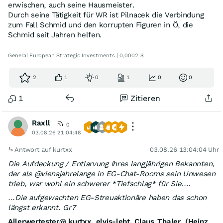
erwischen, auch seine Hausmeister.
Durch seine Tätigkeit für WR ist Pilnacek die Verbindung
zum Fall Schmid und den korrupten Figuren in Ö, die
Schmid seit Jahren helfen.
General European Strategic Investments | 0,0002 $
2
1
0
1
0
0
1
Zitieren
Raxll
0
03.08.26 21:04:48
Antwort auf kurtxx
03.08.26 13:04:04 Uhr
Die Aufdeckung / Entlarvung Ihres langjährigen Bekannten,
der als @vienajahrelange in EG-Chat-Rooms sein Unwesen
trieb, war wohl ein schwerer *Tiefschlag* für Sie....
...Die aufgewachten EG-Streuaktionäre haben das schon
längst erkannt. Gr7
Allerwertester@ kurtxx, elvis-lebt, Claus_Thaler, (Heinz