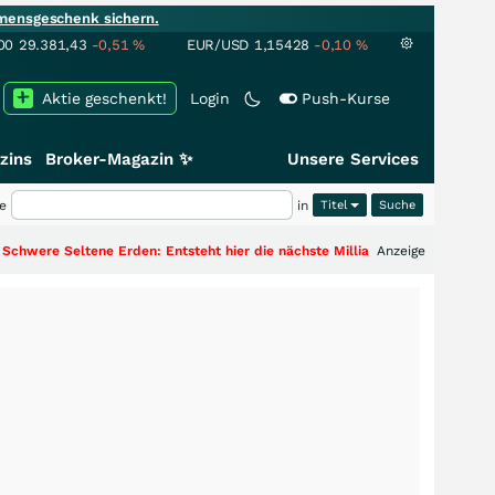
mensgeschenk sichern.
00
29.381,43
-0,51
%
EUR/USD
1,15428
-0,10
%
Aktie geschenkt!
Login
Push-Kurse
zins
Broker-Magazin ✨
Unsere Services
e
in
Titel
tene Erden: Entsteht hier die nächste Milliardenstory?
+++
Anzeige