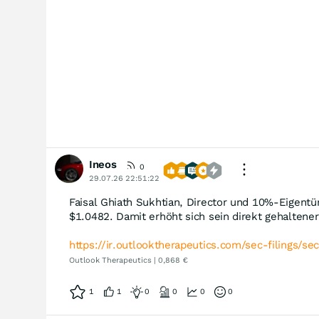
Ineos
0
29.07.26 22:51:22
Faisal Ghiath Sukhtian, Director und 10%-Eigent
$1.0482. Damit erhöht sich sein direkt gehaltene
https://ir.outlooktherapeutics.com/sec-filings/sec
Outlook Therapeutics | 0,868 €
1
1
0
0
0
0