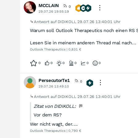
MCCLAIN
0
29.07.26 19:55:19
Antwort auf DIDIKOLL
29.07.26 13:40:01 Uhr
Warum soll Outlook Therapeutics noch einen RS 
Lesen Sie in meinem anderen Thread mal nach...
Outlook Therapeutics | 0,831 €
0
0
0
0
0
0
PersecutorTe1
0
29.07.26 13:49:10
Antwort auf DIDIKOLL
29.07.26 13:40:01 Uhr
Zitat von DIDIKOLL:
Vor dem RS?
Wer nicht wagt, der....
Outlook Therapeutics | 0,790 €