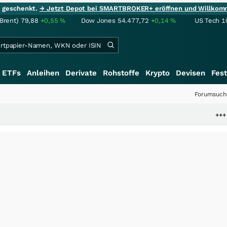
ie geschenkt.
→ Jetzt Depot bei SMARTBROKER+ eröffnen und Willkom
(Brent)
79,88
+0,55
%
Dow Jones
54.477,72
+0,14
%
US Tech 1
ETFs
Anleihen
Derivate
Rohstoffe
Krypto
Devisen
Fest
Forumsuch
+++
Schwere Sel