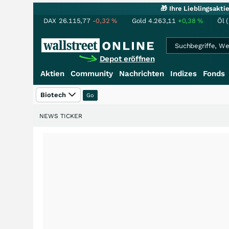
🎁 Ihre Lieblingsakt
DAX
26.115,77
-0,32
%
Gold
4.263,11
+0,38
%
Öl 
Depot eröffnen
Aktien
Community
Nachrichten
Indizes
Fonds
Biotech
NEWS TICKER