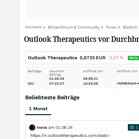
Börsenforum & Community
Foren
Biotech
Startseite
Outlook Therapeutics vor Durchb
Outlook Therapeutics
0,8735
EUR
-2,57
%
Aktie
Beiträge:
neuester
eröffnet am
eröffnet von
Beitrag
01.08.26
08.09.21
richdotcom
201
07:22:37
10:25:06
Beliebteste Beiträge
1 Monat
Ineos
am
01.08.26
1
https://ir.outlooktherapeutics.com/static-