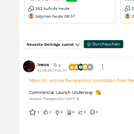
262 Aufrufe heute
2
tallyman heute 08:07
2
Durchsuchen
Neueste Beiträge zuerst
Ineos
0
01.08.26 07:22:37
https://ir.outlooktherapeutics.com/static-files/
Commercial Launch Underway
Outlook Therapeutics | 0,977 $
1
1
0
0
0
0