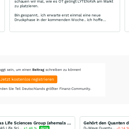
schauen wir mal, wie es OT gelingt LYTENAVA am Markt
zu platzieren.
Bin gespannt.. ich erwarte erst einmal eine neue
Druckphase in der kommenden Woche.. ich hoffe
inständig auf Investoren, so das wir in absehbarer
Zukunft nicht verwässern müssen.
oggt sein, um einen
Beitrag
schreiben zu können!
Jetzt kostenlos registrieren
den Sie Teil Deutschlands größter Finanz-Community.
Sellas Life Sciences Group (ehemals Galena Biopharma)
Gehört den Quanten d
SELLAS Life Sciences Group
D-Wave Quantum
+1,46
%
Aktie
-0,14