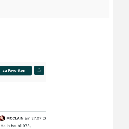
zu Favoriten
MCCLAIN
am
27.07.26
Ine
1
Hallo haubi1973,
Aktien