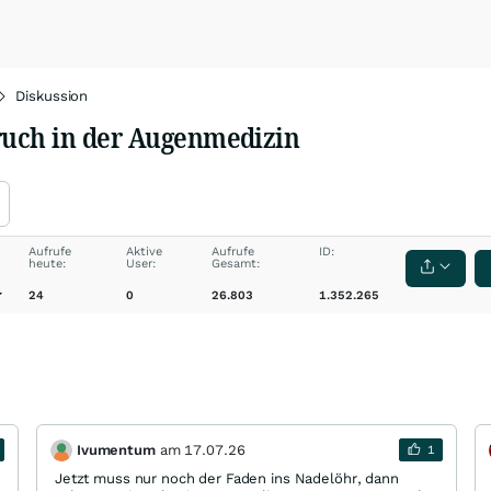
Diskussion
ruch in der Augenmedizin
Aufrufe
Aktive
Aufrufe
ID:
heute:
User:
Gesamt:
24
0
26.803
1.352.265
Ivumentum
am
17.07.26
1
Jetzt muss nur noch der Faden ins Nadelöhr, dann