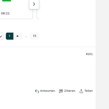
großen Wurf macht.
15 Aufrufe heute
Die Zeit die Erfolge nun einzufahren ist gekommen !!
 08:21
Darel 04.08.26, 22:19
1
►
…
11
#201
Antworten
Zitieren
Teilen