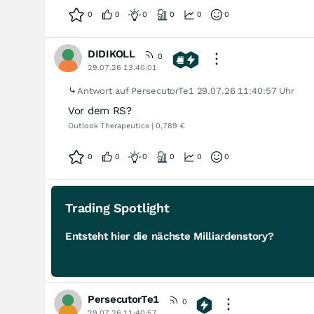
0
0
0
0
0
0
DIDIKOLL
0
29.07.26 13:40:01
Antwort auf PersecutorTe1
29.07.26 11:40:57 Uhr
Vor dem RS?
Outlook Therapeutics | 0,789 €
0
0
0
0
0
0
Trading Spotlight
Entsteht hier die nächste Milliardenstory?
PersecutorTe1
0
29.07.26 11:40:57