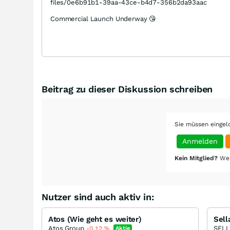
files/0e6b91b1-39aa-43ce-b4d7-356b2da93aac
Commercial Launch Underway 😘
Beitrag zu dieser Diskussion schreiben
Sie müssen eingel
Anmelden
Kein Mitglied?
Wer
Nutzer sind auch aktiv in:
Atos (Wie geht es weiter)
Atos Group
-0,12
%
Aktie