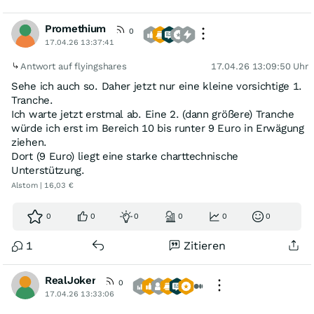
Promethium
0
17.04.26 13:37:41
Antwort auf flyingshares
17.04.26 13:09:50 Uhr
Sehe ich auch so. Daher jetzt nur eine kleine vorsichtige 1.
Tranche.
Ich warte jetzt erstmal ab. Eine 2. (dann größere) Tranche
würde ich erst im Bereich 10 bis runter 9 Euro in Erwägung
ziehen.
Dort (9 Euro) liegt eine starke charttechnische
Unterstützung.
Alstom | 16,03 €
0
0
0
0
0
0
1
Zitieren
RealJoker
0
17.04.26 13:33:06