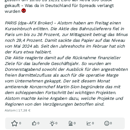
gekauft - Was da in Deutschland für Spreads verlangt
wurden
PARIS (dpa-AFX Broker) - Alstom haben am Freitag einen
Kurseinbruch erlitten. Die Aktie des Bahnzulieferers fiel in
Paris um bis zu 36 Prozent, zur Mittagszeit betrug das Minus
noch 29,4 Prozent. Damit sackte das Papier auf das Niveau
von Mai 2024 ab. Seit den Jahreshochs im Februar hat sich
der Kurs etwa halbiert.
Die Aktie reagierte damit auf die Rücknahme finanzieller
Ziele für das laufende Geschäftsjahr. So wurden am
Donnerstagabend sowohl der Ausblick für den angestrebten
freien Barmittelzufluss als auch für die operative Marge
vom Unternehmen gekappt. Der seit diesem Monat
amtierende Konzernchef Martin Sion begründete das mit
dem schleppenden Fortschritt bei wichtigen Projekten.
Alstom machte keine Angaben dazu, welche Projekte und
Regionen von den Verzögerungen betroffen sind.
Alstom | 17,38 €
0
0
0
0
0
0