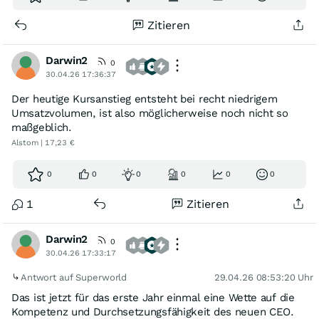
Zitieren
Darwin2
0
30.04.26 17:36:37
Der heutige Kursanstieg entsteht bei recht niedrigem
Umsatzvolumen, ist also möglicherweise noch nicht so
maßgeblich.
Alstom | 17,23 €
0
0
0
0
0
0
1
Zitieren
Darwin2
0
30.04.26 17:33:17
Antwort auf Superworld
29.04.26 08:53:20 Uhr
Das ist jetzt für das erste Jahr einmal eine Wette auf die
Kompetenz und Durchsetzungsfähigkeit des neuen CEO.