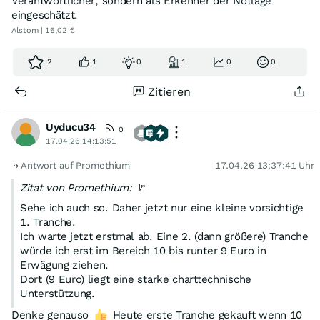
Verantwortlicher, sondern als Erkenner der Notlage
eingeschätzt.
Alstom | 16,02 €
2
1
0
1
0
0
Zitieren
Uyducu34
0
17.04.26 14:13:51
Antwort auf Promethium
17.04.26 13:37:41 Uhr
Zitat von Promethium:
Sehe ich auch so. Daher jetzt nur eine kleine vorsichtige
1. Tranche.
Ich warte jetzt erstmal ab. Eine 2. (dann größere) Tranche
würde ich erst im Bereich 10 bis runter 9 Euro in
Erwägung ziehen.
Dort (9 Euro) liegt eine starke charttechnische
Unterstützung.
Denke genauso
Heute erste Tranche gekauft wenn 10