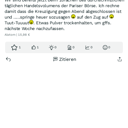
Wir sind bereits jetzt beim 10fachen des durchschnittlichen
täglichen Handelsvolumens der Pariser Börse. Ich rechne
damit dass die Kreuzigung gegen Abend abgeschlossen ist
und .....springe heuer sozusagen
auf den Zug auf
Tuut-Tuuuut
. Etwas Pulver trockenhalten, um gffs.
nächste Woche nachzufassen.
Alstom | 15,98 €
1
1
0
0
0
0
Zitieren