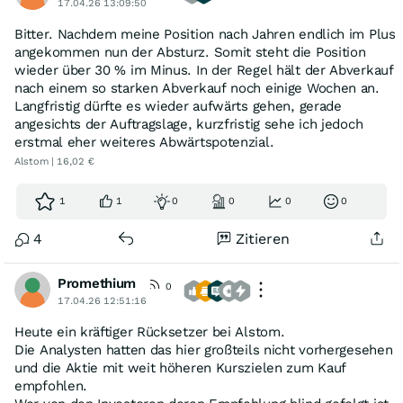
17.04.26 13:09:50
Bitter. Nachdem meine Position nach Jahren endlich im Plus
angekommen nun der Absturz. Somit steht die Position
wieder über 30 % im Minus. In der Regel hält der Abverkauf
nach einem so starken Abverkauf noch einige Wochen an.
Langfristig dürfte es wieder aufwärts gehen, gerade
angesichts der Auftragslage, kurzfristig sehe ich jedoch
erstmal eher weiteres Abwärtspotenzial.
Alstom | 16,02 €
1
1
0
0
0
0
4
Zitieren
Promethium
0
17.04.26 12:51:16
Heute ein kräftiger Rücksetzer bei Alstom.
Die Analysten hatten das hier großteils nicht vorhergesehen
und die Aktie mit weit höheren Kurszielen zum Kauf
empfohlen.