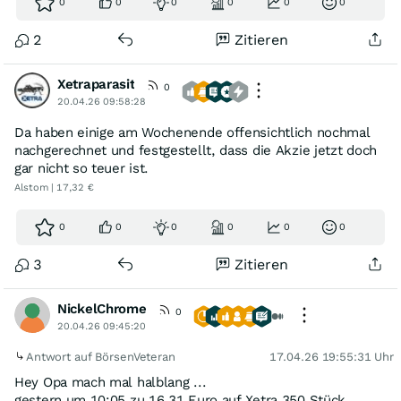
0
0
0
0
0
0
2
Zitieren
Xetraparasit
0
20.04.26 09:58:28
Da haben einige am Wochenende offensichtlich nochmal
nachgerechnet und festgestellt, dass die Akzie jetzt doch
gar nicht so teuer ist.
Alstom | 17,32 €
0
0
0
0
0
0
3
Zitieren
NickelChrome
0
20.04.26 09:45:20
Antwort auf BörsenVeteran
17.04.26 19:55:31 Uhr
Hey Opa mach mal halblang ...
gestern um 10:05 zu 16,31 Euro auf Xetra 350 Stück