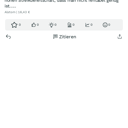
hohen Streikbereitschaft, dass man nicht rentabel genug
ist.....
Alstom | 16,43 €
0
0
0
0
0
0
Zitieren