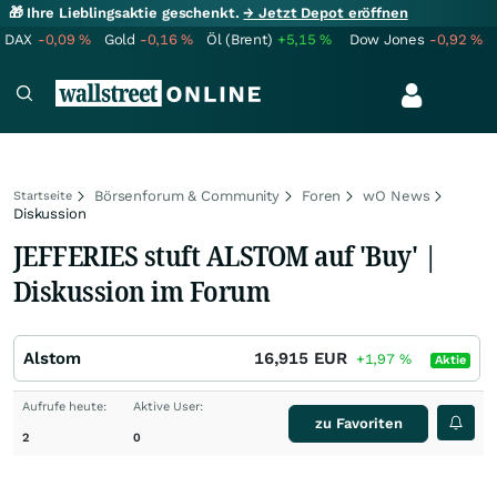
🎁 Ihre Lieblingsaktie geschenkt.
→ Jetzt Depot eröffnen
DAX
-0,09
%
Gold
-0,16
%
Öl (Brent)
+5,15
%
Dow Jones
-0,92
%
Börsenforum & Community
Foren
wO News
Startseite
Diskussion
JEFFERIES stuft ALSTOM auf 'Buy' |
Diskussion im Forum
Alstom
16,915
EUR
+1,97
%
Aktie
Aufrufe heute:
Aktive User:
zu Favoriten
2
0