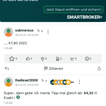
Jetzt Depot eröffnen und sichern!
submersus
0
30.12.21 14:32:03
....47,80 2022
| 15,60
0
0
0
0
0
0
Zitieren
Radiesel2008
0
30.12.21 14:31:52
Super, dann gebe ich meine Tipp mal gleich ab:
54,32
!!!
Exakt !
| 15,60