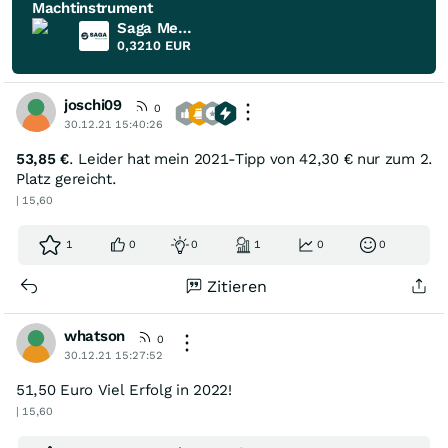
Machtinstrument
Saga Metals
0,3210
EUR
joschi09
0
30.12.21 15:40:26
53,85 €
. Leider hat mein 2021-Tipp von 42,30 € nur zum 2.
Platz gereicht.
| 15,60
1
0
0
1
0
0
Zitieren
whatson
0
30.12.21 15:27:52
51,50 Euro Viel Erfolg in 2022!
| 15,60