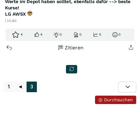
Werte im Depot haben solltet, ebenfalls dafür --> beste
Kurse!
LG AWSX
| 15,60
4
4
0
0
0
0
Zitieren
1
◄
3
Durchsuchen