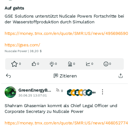
Auf gehts
GSE Solutions unterstützt NuScale Powers Fortschritte bei
der Wasserstoffproduktion durch Simulation
https://money.tmx.com/en/quote/SMR:US/news/49569659
https://gses.com/
Nuscale Power | 38,20 $
0
0
0
0
0
0
Zitieren
GreenEnergyBull
0
30.06.25 13:07:01
Shahram Ghasemian kommt als Chief Legal Officer und
Corporate Secretary zu NuScale Power
https://money.tmx.com/en/quote/SMR:US/news/46605277