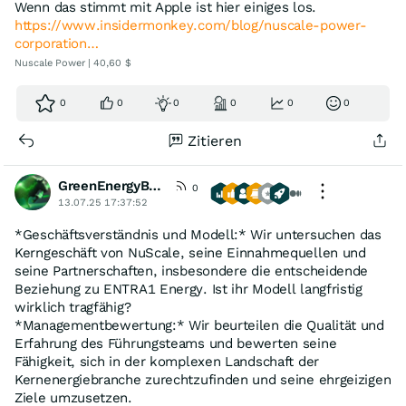
Wenn das stimmt mit Apple ist hier einiges los.
https://www.insidermonkey.com/blog/nuscale-power-
corporation…
Nuscale Power | 40,60 $
0
0
0
0
0
0
Zitieren
GreenEnergyBull
0
13.07.25 17:37:52
*Geschäftsverständnis und Modell:* Wir untersuchen das
Kerngeschäft von NuScale, seine Einnahmequellen und
seine Partnerschaften, insbesondere die entscheidende
Beziehung zu ENTRA1 Energy. Ist ihr Modell langfristig
wirklich tragfähig?
*Managementbewertung:* Wir beurteilen die Qualität und
Erfahrung des Führungsteams und bewerten seine
Fähigkeit, sich in der komplexen Landschaft der
Kernenergiebranche zurechtzufinden und seine ehrgeizigen
Ziele umzusetzen.