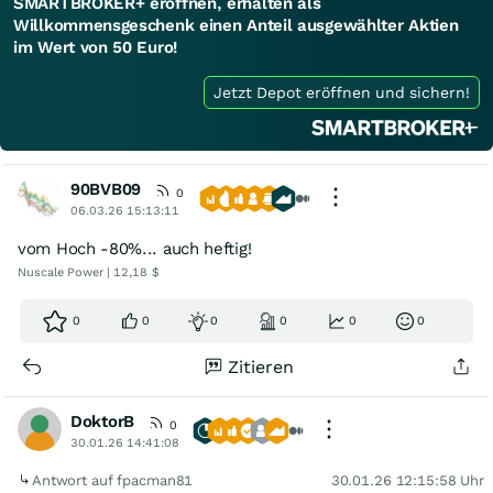
SMARTBROKER+ eröffnen, erhalten als
Willkommensgeschenk einen Anteil ausgewählter Aktien
im Wert von 50 Euro!
Jetzt Depot eröffnen und sichern!
90BVB09
0
06.03.26 15:13:11
vom Hoch -80%... auch heftig!
Nuscale Power | 12,18 $
0
0
0
0
0
0
Zitieren
DoktorB
0
30.01.26 14:41:08
Antwort auf fpacman81
30.01.26 12:15:58 Uhr