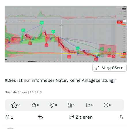
Vergrößern
#Dies ist nur informeller Natur, keine Anlageberatung#
Nuscale Power | 18,92 $
1
0
0
1
0
0
1
Zitieren