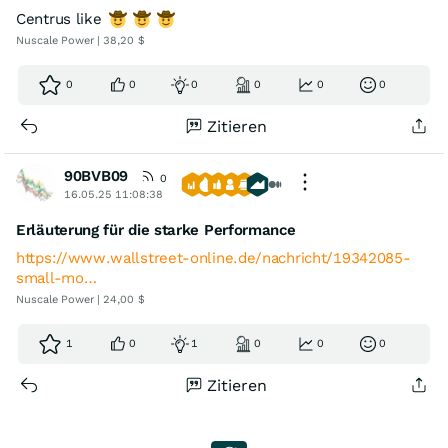
Centrus like
Nuscale Power | 38,20 $
0
0
0
0
0
0
Zitieren
90BVB09
0
16.05.25 11:08:38
Erläuterung für die starke Performance
https://www.wallstreet-online.de/nachricht/19342085-
small-mo…
Nuscale Power | 24,00 $
1
0
1
0
0
0
Zitieren