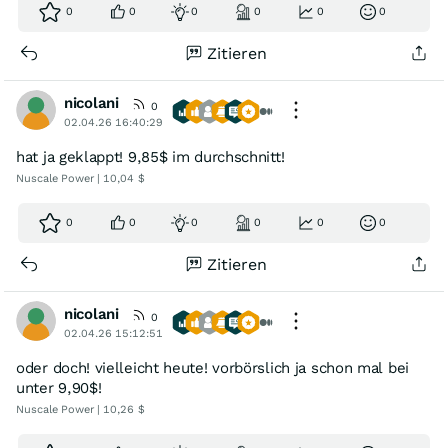
0
0
0
0
0
0
Zitieren
nicolani
0
02.04.26 16:40:29
hat ja geklappt! 9,85$ im durchschnitt!
Nuscale Power | 10,04 $
0
0
0
0
0
0
Zitieren
nicolani
0
02.04.26 15:12:51
oder doch! vielleicht heute! vorbörslich ja schon mal bei
unter 9,90$!
Nuscale Power | 10,26 $