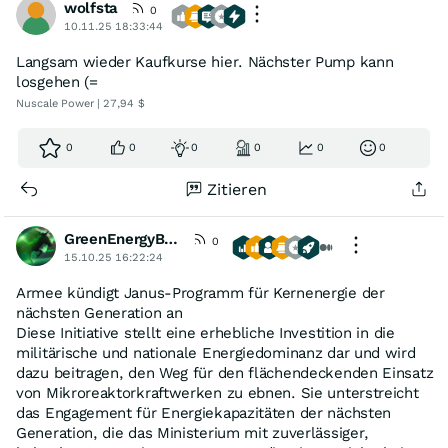
wolfsta
0
10.11.25 18:33:44
Langsam wieder Kaufkurse hier. Nächster Pump kann
losgehen (=
Nuscale Power | 27,94 $
0
0
0
0
0
0
Zitieren
GreenEnergyBull
0
15.10.25 16:22:24
Armee kündigt Janus-Programm für Kernenergie der
nächsten Generation an
Diese Initiative stellt eine erhebliche Investition in die
militärische und nationale Energiedominanz dar und wird
dazu beitragen, den Weg für den flächendeckenden Einsatz
von Mikroreaktorkraftwerken zu ebnen. Sie unterstreicht
das Engagement für Energiekapazitäten der nächsten
Generation, die das Ministerium mit zuverlässiger,