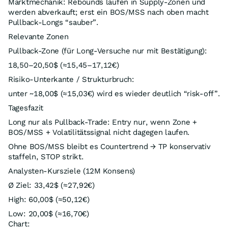
Marktmechanik: Rebounds laufen in Supply-Zonen und
werden abverkauft; erst ein BOS/MSS nach oben macht
Pullback-Longs “sauber”.
Relevante Zonen
Pullback-Zone (für Long-Versuche nur mit Bestätigung):
18,50–20,50$ (≈15,45–17,12€)
Risiko-Unterkante / Strukturbruch:
unter ~18,00$ (≈15,03€) wird es wieder deutlich “risk-off”.
Tagesfazit
Long nur als Pullback-Trade: Entry nur, wenn Zone +
BOS/MSS + Volatilitätssignal nicht dagegen laufen.
Ohne BOS/MSS bleibt es Countertrend → TP konservativ
staffeln, STOP strikt.
Analysten-Kursziele (12M Konsens)
Ø Ziel: 33,42$ (≈27,92€)
High: 60,00$ (≈50,12€)
Low: 20,00$ (≈16,70€)
Chart: