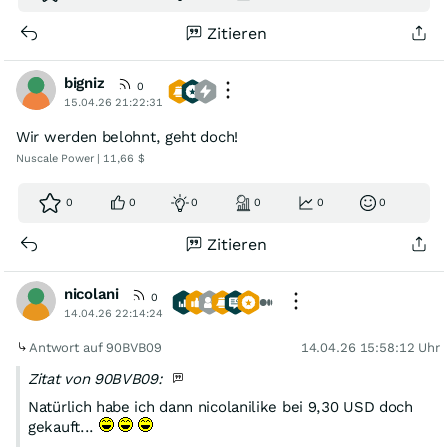
Zitieren
bigniz
0
15.04.26 21:22:31
Wir werden belohnt, geht doch!
Nuscale Power | 11,66 $
0
0
0
0
0
0
Zitieren
nicolani
0
14.04.26 22:14:24
Antwort auf 90BVB09
14.04.26 15:58:12 Uhr
Zitat von 90BVB09:
Natürlich habe ich dann nicolanilike bei 9,30 USD doch
gekauft...