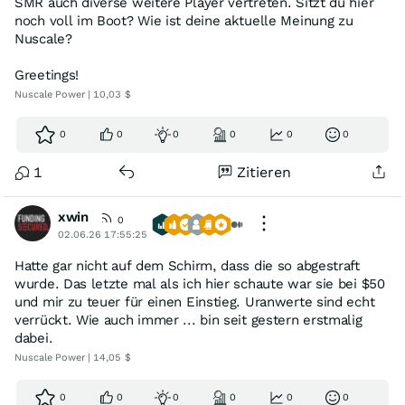
SMR auch diverse weitere Player vertreten. Sitzt du hier
noch voll im Boot? Wie ist deine aktuelle Meinung zu
Nuscale?
Greetings!
Nuscale Power | 10,03 $
0
0
0
0
0
0
1
Zitieren
xwin
0
02.06.26 17:55:25
Hatte gar nicht auf dem Schirm, dass die so abgestraft
wurde. Das letzte mal als ich hier schaute war sie bei $50
und mir zu teuer für einen Einstieg. Uranwerte sind echt
verrückt. Wie auch immer ... bin seit gestern erstmalig
dabei.
Nuscale Power | 14,05 $
0
0
0
0
0
0