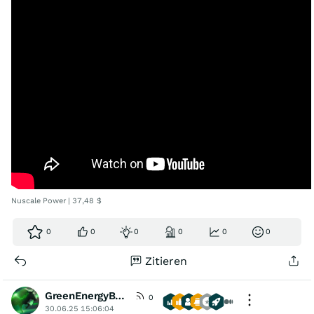
Nuscale Power | 37,48 $
0
0
0
0
0
0
Zitieren
GreenEnergyBull
0
30.06.25 15:06:04