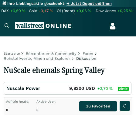
🎁 Ihre Lieblingsaktie geschenkt.
→ Jetzt Depot eröffnen
DAX
+0,69
%
Gold
-0,17
%
Öl (Brent)
+0,06
%
Dow Jones
+0,25
%
Börsenforum & Community
Foren
Startseite
Rohstoffwerte, Minen und Explorer
Diskussion
NuScale ehemals Spring Valley
Nuscale Power
9,8200
USD
+3,70
%
Aktie
Aufrufe heute:
Aktive User:
zu Favoriten
0
0