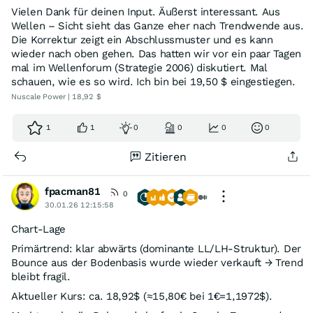
Vielen Dank für deinen Input. Äußerst interessant. Aus
Wellen – Sicht sieht das Ganze eher nach Trendwende aus.
Die Korrektur zeigt ein Abschlussmuster und es kann
wieder nach oben gehen. Das hatten wir vor ein paar Tagen
mal im Wellenforum (Strategie 2006) diskutiert. Mal
schauen, wie es so wird. Ich bin bei 19,50 $ eingestiegen.
Nuscale Power | 18,92 $
1
1
0
0
0
0
Zitieren
fpacman81
0
30.01.26 12:15:58
Chart-Lage
Primärtrend: klar abwärts (dominante LL/LH-Struktur). Der
Bounce aus der Bodenbasis wurde wieder verkauft → Trend
bleibt fragil.
Aktueller Kurs: ca. 18,92$ (≈15,80€ bei 1€=1,1972$).