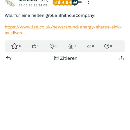
0
26.05.26 15:24:09
Was für eine rießen große ShitholeCompany!
https://www.lse.co.uk/news/sound-energy-shares-sink-
as-dives…
0
0
0
0
0
0
Zitieren