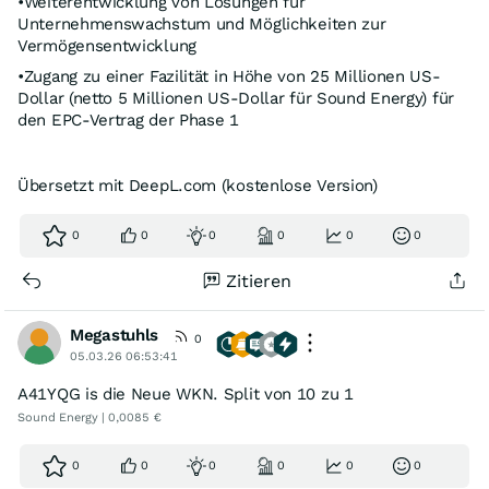
•Weiterentwicklung von Lösungen für
Unternehmenswachstum und Möglichkeiten zur
Vermögensentwicklung
•Zugang zu einer Fazilität in Höhe von 25 Millionen US-
Dollar (netto 5 Millionen US-Dollar für Sound Energy) für
den EPC-Vertrag der Phase 1
Übersetzt mit DeepL.com (kostenlose Version)
0
0
0
0
0
0
Zitieren
Megastuhls
0
05.03.26 06:53:41
A41YQG is die Neue WKN. Split von 10 zu 1
Sound Energy | 0,0085 €
0
0
0
0
0
0