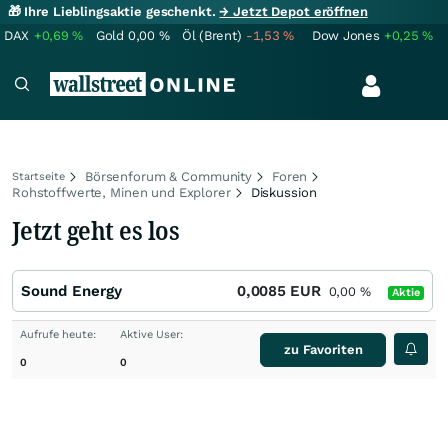
🎁 Ihre Lieblingsaktie geschenkt.
→ Jetzt Depot eröffnen
DAX
+0,69
%
Gold
0,00
%
Öl (Brent)
-1,53
%
Dow Jones
+0,25
%
Börsenforum & Community
Foren
Startseite
Rohstoffwerte, Minen und Explorer
Diskussion
Jetzt geht es los
Sound Energy
0,0085
EUR
0,00
%
Aktie
Aufrufe heute:
Aktive User:
zu Favoriten
0
0