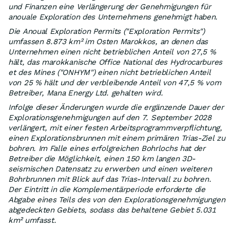
und Finanzen eine Verlängerung der Genehmigungen für
anouale Exploration des Unternehmens genehmigt haben.
Die Anoual Exploration Permits ("Exploration Permits")
umfassen 8.873 km² im Osten Marokkos, an denen das
Unternehmen einen nicht betrieblichen Anteil von 27,5 %
hält, das marokkanische Office National des Hydrocarbures
et des Mines ("ONHYM") einen nicht betrieblichen Anteil
von 25 % hält und der verbleibende Anteil von 47,5 % vom
Betreiber, Mana Energy Ltd. gehalten wird.
Infolge dieser Änderungen wurde die ergänzende Dauer der
Explorationsgenehmigungen auf den 7. September 2028
verlängert, mit einer festen Arbeitsprogrammverpflichtung,
einen Explorationsbrunnen mit einem primären Trias-Ziel zu
bohren. Im Falle eines erfolgreichen Bohrlochs hat der
Betreiber die Möglichkeit, einen 150 km langen 3D-
seismischen Datensatz zu erwerben und einen weiteren
Bohrbrunnen mit Blick auf das Trias-Intervall zu bohren.
Der Eintritt in die Komplementärperiode erforderte die
Abgabe eines Teils des von den Explorationsgenehmigungen
abgedeckten Gebiets, sodass das behaltene Gebiet 5.031
km² umfasst.