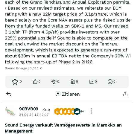
each of the Grand Tendrara and Anoual Exploration permits.
• Based on our revised estimates, we reiterate our BUY
rating with a new 12M target price of 3.1p/share, which is
based solely on the Core NAV assets plus the risked upside
from the fully funded wells on SBK-1 and M5. Our revised
3.1p/sh TP (from 4.6p/sh) provides investors with over
225% potential upside if Sound is able to complete on the
deal and unwind the market discount on the Tendrara
development, which is expected to generate a run-rate of
about $30m in annual EBITDA net to the Company’s 20% WI
following the start-up of Phase 2 in 2H26.
Sound Energy | 0,011 €
0
0
0
0
0
0
Zitieren
90BVB09
0
24.06.24 13:43:07
Sound Energy verkauft Vermögenswerte in Marokko an
Management