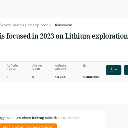
fwerte, Minen und Explorer
Diskussion
s focused in 2023 on Lithium exploration
Aufrufe
Aktive
Aufrufe
ID:
heute:
User:
Gesamt:
8
0
10.264
1.368.982
oggt sein, um einen
Beitrag
schreiben zu können!
Jetzt kostenlos registrieren