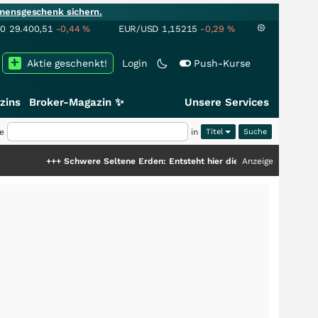
mensgeschenk sichern.
00
29.400,51
-0,44
%
EUR/USD
1,15215
-0,29
%
Aktie geschenkt!
Login
Push-Kurse
zins
Broker-Magazin ✨
Unsere Services
e
in
Titel
Schwere Seltene Erden: Entsteht hier die nächste Milliardenstory?
Anzeige
+++