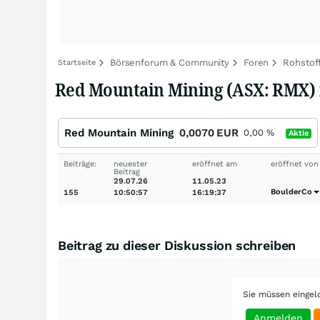
Börsenforum & Community
Foren
Rohstof
Startseite
Red Mountain Mining (ASX: RMX) i
Red Mountain Mining
0,0070
EUR
0,00
%
Aktie
Beiträge:
neuester
eröffnet am
eröffnet von
Beitrag
29.07.26
11.05.23
BoulderCo
155
10:50:57
16:19:37
Beitrag zu dieser Diskussion schreiben
Sie müssen eingel
Anmelden