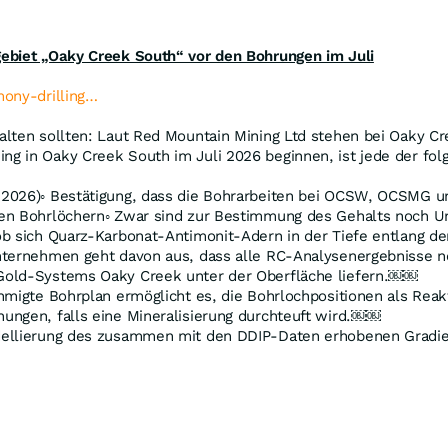
gebiet „Oaky Creek South“ vor den Bohrungen im Juli
mony-drilling…
lten sollten: Laut Red Mountain Mining Ltd stehen bei Oaky Cr
g in Oaky Creek South im Juli 2026 beginnen, ist jede der fol
 2026)◦ Bestätigung, dass die Bohrarbeiten bei OCSW, OCSMG 
ten Bohrlöchern◦ Zwar sind zur Bestimmung des Gehalts noch U
ob sich Quarz-Karbonat-Antimonit-Adern in der Tiefe entlang 
nternehmen geht davon aus, dass alle RC-Analysenergebnisse n
Gold-Systems Oaky Creek unter der Oberfläche liefern.￼￼
hmigte Bohrplan ermöglicht es, die Bohrlochpositionen als Reak
ungen, falls eine Mineralisierung durchteuft wird.￼￼
dellierung des zusammen mit den DDIP-Daten erhobenen Gradie