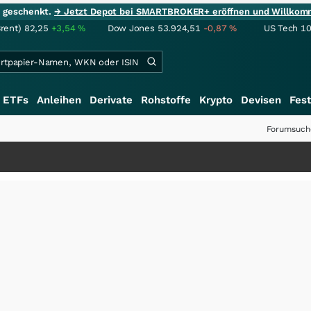
ie geschenkt.
→ Jetzt Depot bei SMARTBROKER+ eröffnen und Willkom
Brent)
82,25
+3,54
%
Dow Jones
53.924,51
-0,87
%
US Tech 1
ETFs
Anleihen
Derivate
Rohstoffe
Krypto
Devisen
Fest
Forumsuch
+++