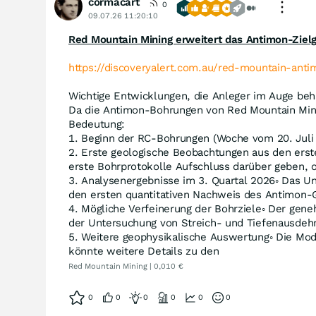
cormacart
0
09.07.26 11:20:10
Red Mountain Mining erweitert das Antimon-Ziel
https://discoveryalert.com.au/red-mountain-anti
Wichtige Entwicklungen, die Anleger im Auge beha
Da die Antimon-Bohrungen von Red Mountain Minin
Bedeutung:
1. Beginn der RC-Bohrungen (Woche vom 20. Juli
2. Erste geologische Beobachtungen aus den ers
erste Bohrprotokolle Aufschluss darüber geben, 
3. Analysenergebnisse im 3. Quartal 2026◦ Das U
den ersten quantitativen Nachweis des Antimon-
4. Mögliche Verfeinerung der Bohrziele◦ Der gene
der Untersuchung von Streich- und Tiefenausdehn
5. Weitere geophysikalische Auswertung◦ Die Mo
könnte weitere Details zu den
Red Mountain Mining | 0,010 €
0
0
0
0
0
0