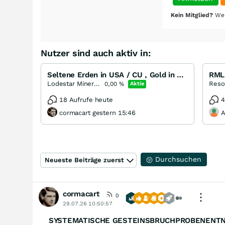
Kein Mitglied?
Wer
Nutzer sind auch aktiv in:
Seltene Erden in USA / CU , Gold in CHILE / Gold , ZN , Pb , Ag in W - Australia
Lodestar Minerals
0,00
%
Aktie
18 Aufrufe heute
4
cormacart gestern 15:46
A
Durchsuchen
Neueste Beiträge zuerst
cormacart
0
29.07.26 10:50:57
SYSTEMATISCHE GESTEINSBRUCHPROBENENTNA