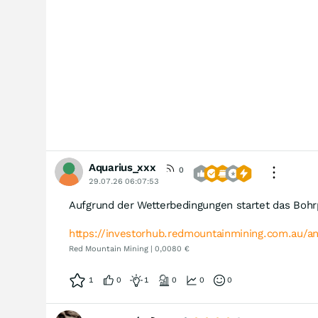
Aquarius_xxx
0
29.07.26 06:07:53
Aufgrund der Wetterbedingungen startet das Boh
https://investorhub.redmountainmining.com.au/
Red Mountain Mining | 0,0080 €
1
0
1
0
0
0