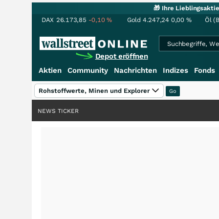
🎁 Ihre Lieblingsakt
DAX
26.173,85
-0,10
%
Gold
4.247,24
0,00
%
Öl (
Depot eröffnen
Aktien
Community
Nachrichten
Indizes
Fonds
Rohstoffwerte, Minen und Explorer
NEWS TICKER