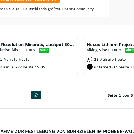
den Sie Teil Deutschlands größter Finanz-Community.
RML Resolution Minerals, Jackpot 500 Meter neben der grossen Pogo Mine in Alaska?
Resolution Minerals
Viking Mines
0,00
%
Aktie
0,00
%
Akti
1 Aufrufe heute
26 Aufrufe heute
quarius_xxx heute 12:02
unternet007 heute 1
Seite 1 von 8
HME ZUR FESTLEGUNG VON BOHRZIELEN IM PIONEER-WOL