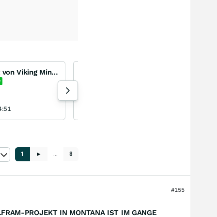
Neues Lithium Projekt von Viking Mines Ltd.
wann werden die sehenswerten nuggets nun auch kommerziell von austr. WCN ´geerntet´ ???
White Cliff Minerals
e
0,00
%
Aktie
19 Aufrufe heute
4:51
cormacart heute 10:00
1
►
…
8
#155
FRAM-PROJEKT IN MONTANA IST IM GANGE