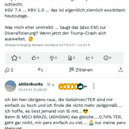
schlecht.
KGV 7.4 ... KBV 1.0 ... das ist eigentlich ziemlich exorbitant
heutzutage.
Was mich eher umtreibt ... taugt das (also EM) zur
Diversifizierung? Wenn jetzt der Trump-Crash sich
ausweitet.
iShares Emerging Markets Dividend UCITS ETF | 14,13 €
0
0
0
0
0
0
1
Zitieren
aktienkunta
0
25.04.24 21:56:53
Ich bin hier übrigens raus, die Gebühren/TER sind mir
einfach zu hoch und ich finde die nicht mehr zeitgemäß....
Ich hoffe, es liest jemand von IS mit...
Beim IS MSCI BRAZIL (A0HGWA) das gleiche....0,74% TER,
geht gar nicht, mir pers einfach zu viel....
nur meine pers
Meinung....