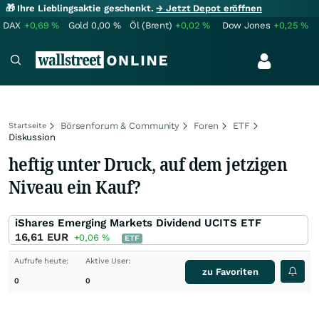
🎁 Ihre Lieblingsaktie geschenkt.
→ Jetzt Depot eröffnen
DAX
+0,69
%
Gold
0,00
%
Öl (Brent)
+0,02
%
Dow Jones
+0,25
%
Börsenforum & Community
Foren
ETF
Startseite
Diskussion
heftig unter Druck, auf dem jetzigen
Niveau ein Kauf?
iShares Emerging Markets Dividend UCITS ETF
16,61
EUR
+0,06
%
ETF
Aufrufe heute:
Aktive User:
zu Favoriten
0
0