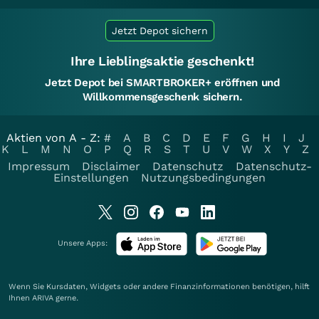
Jetzt Depot sichern
Ihre Lieblingsaktie geschenkt!
Jetzt Depot bei SMARTBROKER+ eröffnen und
Willkommensgeschenk sichern.
Aktien von A - Z:
#
A
B
C
D
E
F
G
H
I
J
K
L
M
N
O
P
Q
R
S
T
U
V
W
X
Y
Z
Impressum
Disclaimer
Datenschutz
Datenschutz-
Einstellungen
Nutzungsbedingungen
Unsere Apps:
Wenn Sie Kursdaten, Widgets oder andere Finanzinformationen benötigen, hilft
Ihnen
ARIVA
gerne.