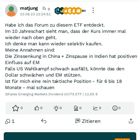
matjung
0
23.08.23 22:24:51
Habe ich das Forum zu diesem ETF entdeckt.
Im 10 Jahreschart sieht man, dass der Kurs immer mal
wieder nach oben geht.
Ich denke man kann wieder selektiv kaufen.
Meine Annahmen sind:
Die Zinssenkung in China + Zinspause in Indien hat positiven
Einfluss auf EM
Falls US Wahlkampf schwach ausfällt, könnte das den
Dollar schwächen und EM stützen.
Ist für mich eine rein taktische Position - für 6 bis 18
Monate - mal schauen
iShares Emerging Markets Dividend UCITS ETF | 12,55 €
0
0
0
0
0
0
1
Zitieren