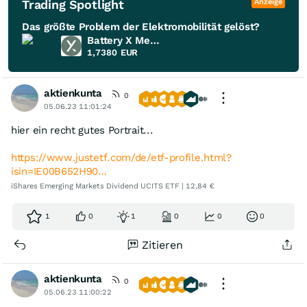
Trading Spotlight
Anzeige
Das größte Problem der Elektromobilität gelöst?
Battery X Metals
1,7380
EUR
aktienkunta
0
05.06.23 11:01:24
hier ein recht gutes Portrait...
https://www.justetf.com/de/etf-profile.html?
isin=IE00B652H90…
iShares Emerging Markets Dividend UCITS ETF | 12,84 €
1
0
1
0
0
0
Zitieren
aktienkunta
0
05.06.23 11:00:22