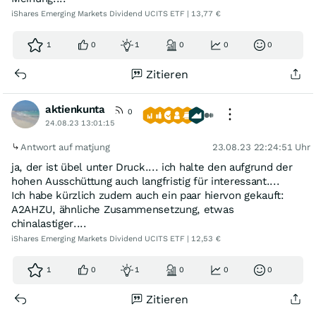
iShares Emerging Markets Dividend UCITS ETF | 13,77 €
1
0
1
0
0
0
Zitieren
aktienkunta
0
24.08.23 13:01:15
Antwort auf matjung
23.08.23 22:24:51 Uhr
ja, der ist übel unter Druck.... ich halte den aufgrund der
hohen Ausschüttung auch langfristig für interessant....
Ich habe kürzlich zudem auch ein paar hiervon gekauft:
A2AHZU, ähnliche Zusammensetzung, etwas
chinalastiger....
iShares Emerging Markets Dividend UCITS ETF | 12,53 €
1
0
1
0
0
0
Zitieren