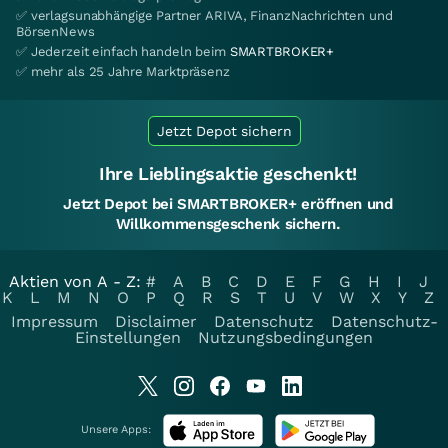
✅ verlagsunabhängige Partner ARIVA, FinanzNachrichten und
BörsenNews
✅ Jederzeit einfach handeln beim
SMARTBROKER+
✅ mehr als 25 Jahre Marktpräsenz
Jetzt Depot sichern
Ihre Lieblingsaktie geschenkt!
Jetzt Depot bei SMARTBROKER+ eröffnen und
Willkommensgeschenk sichern.
Aktien von A - Z:
#
A
B
C
D
E
F
G
H
I
J
K
L
M
N
O
P
Q
R
S
T
U
V
W
X
Y
Z
Impressum
Disclaimer
Datenschutz
Datenschutz-
Einstellungen
Nutzungsbedingungen
Unsere Apps: