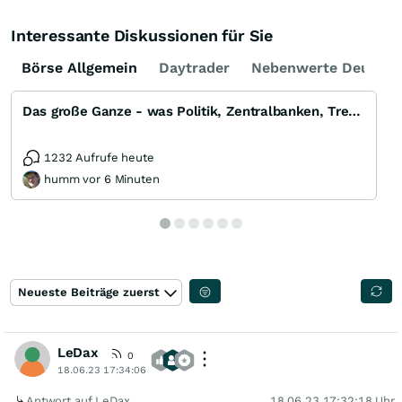
Interessante Diskussionen für Sie
Börse Allgemein
Daytrader
Nebenwerte Deutsch
Das große Ganze - was Politik, Zentralbanken, Trends, Medien und Gesellschaft mit Aktien, Rohstoffen
1232 Aufrufe heute
humm vor 6 Minuten
Neueste Beiträge zuerst
LeDax
0
18.06.23 17:34:06
Antwort auf LeDax
18.06.23 17:32:18 Uhr