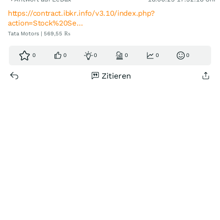
https://contract.ibkr.info/v3.10/index.php?
action=Stock%20Se…
Tata Motors | 569,55 ₨
0
0
0
0
0
0
Zitieren