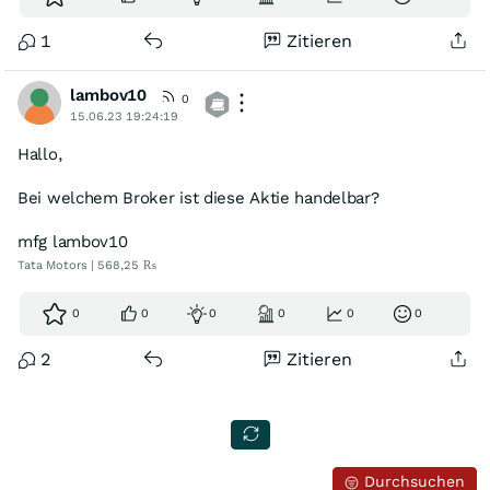
1
Zitieren
lambov10
0
15.06.23 19:24:19
Hallo,
Bei welchem Broker ist diese Aktie handelbar?
mfg lambov10
Tata Motors | 568,25 ₨
0
0
0
0
0
0
2
Zitieren
Durchsuchen