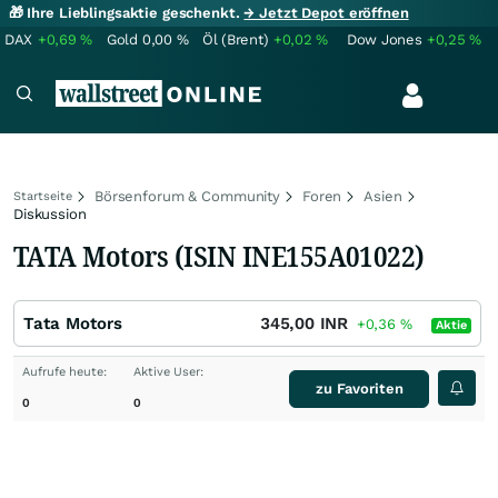
🎁 Ihre Lieblingsaktie geschenkt.
→ Jetzt Depot eröffnen
DAX
+0,69
%
Gold
0,00
%
Öl (Brent)
+0,02
%
Dow Jones
+0,25
%
Börsenforum & Community
Foren
Asien
Startseite
Diskussion
TATA Motors (ISIN INE155A01022)
Tata Motors
345,00
INR
+0,36
%
Aktie
Aufrufe heute:
Aktive User:
zu Favoriten
0
0