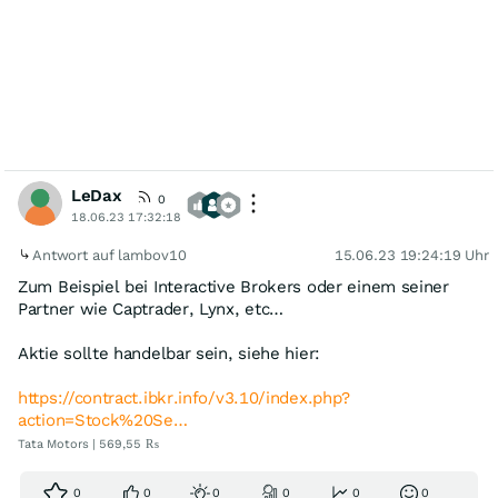
LeDax
0
18.06.23 17:32:18
Antwort auf lambov10
15.06.23 19:24:19 Uhr
Zum Beispiel bei Interactive Brokers oder einem seiner
Partner wie Captrader, Lynx, etc…
Aktie sollte handelbar sein, siehe hier:
https://contract.ibkr.info/v3.10/index.php?
action=Stock%20Se…
Tata Motors | 569,55 ₨
0
0
0
0
0
0