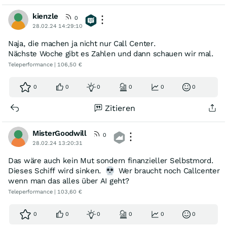
kienzle
0
28.02.24 14:29:10
Naja, die machen ja nicht nur Call Center.
Nächste Woche gibt es Zahlen und dann schauen wir mal.
Teleperformance | 106,50 €
0
0
0
0
0
0
Zitieren
MisterGoodwill
0
28.02.24 13:20:31
Das wäre auch kein Mut sondern finanzieller Selbstmord.
Dieses Schiff wird sinken.
Wer braucht noch Callcenter
wenn man das alles über AI geht?
Teleperformance | 103,60 €
0
0
0
0
0
0