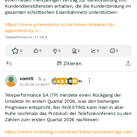
einen neuen mehrjährigen Vertrag zur Bereitstellung von
Kundendienstdiensten erhalten, die die Kundenbindung im
gesamten schottischen Eisenbahnnetz unterstützen:
https://www.prnewswire.co.uk/news-releases/tp-
appointed-by-s…
Teleperformance | 57,58 €
0
0
0
0
0
0
Zitieren
vonHS
0
01.05.26 13:46:47
Teleperformance SA (TP) meldete einen Rückgang der
Umsätze im ersten Quartal 2026, was den bisherigen
Prognosen entspricht. Bei INVESTING kann man in aller
Ruhe nochmals das Protokoll der Telefonkonferenz zu den
Zahlen zum ersten Quartal 2026 nachlesen:
https://www.investing.com/news/transcripts/earnings-call-