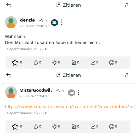
Zitieren
kienzle
0
28.02.24 12:46:18
Wahnsinn.
Den Mut nachzukaufen habe ich leider nicht.
Teleperformance | 99,70 €
0
0
0
0
0
0
Zitieren
MisterGoodwill
0
28.02.24 11:54:18
https://www.xm.com/research/markets/allNews/reuters/tel
Teleperformance | 97,08 €
0
0
0
0
0
0