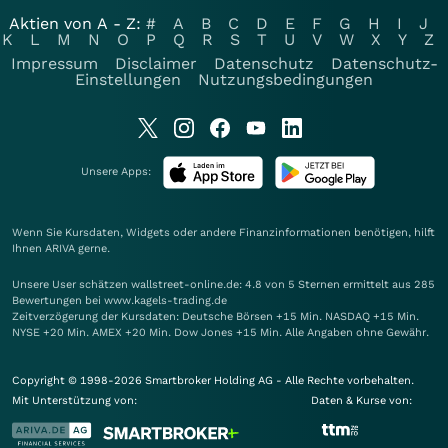
Aktien von A - Z:
#
A
B
C
D
E
F
G
H
I
J
K
L
M
N
O
P
Q
R
S
T
U
V
W
X
Y
Z
Impressum
Disclaimer
Datenschutz
Datenschutz-
Einstellungen
Nutzungsbedingungen
Unsere Apps:
Wenn Sie Kursdaten, Widgets oder andere Finanzinformationen benötigen, hilft
Ihnen
ARIVA
gerne.
Unsere User schätzen wallstreet-online.de: 4.8 von 5 Sternen ermittelt aus 285
Bewertungen bei www.kagels-trading.de
Zeitverzögerung der Kursdaten: Deutsche Börsen +15 Min. NASDAQ +15 Min.
NYSE +20 Min. AMEX +20 Min. Dow Jones +15 Min. Alle Angaben ohne Gewähr.
Copyright © 1998-2026 Smartbroker Holding AG - Alle Rechte vorbehalten.
Mit Unterstützung von:
Daten & Kurse von: