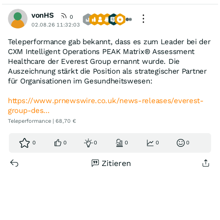
vonHS
0
02.08.26 11:32:03
Teleperformance gab bekannt, dass es zum Leader bei der
CXM Intelligent Operations PEAK Matrix® Assessment
Healthcare der Everest Group ernannt wurde. Die
Auszeichnung stärkt die Position als strategischer Partner
für Organisationen im Gesundheitswesen:
https://www.prnewswire.co.uk/news-releases/everest-
group-des…
Teleperformance | 68,70 €
0
0
0
0
0
0
Zitieren