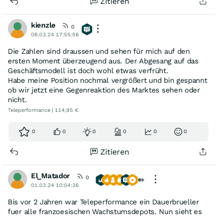
Zitieren
kienzle
0
06.03.24 17:55:56
Die Zahlen sind draussen und sehen für mich auf den
ersten Moment überzeugend aus. Der Abgesang auf das
Geschäftsmodell ist doch wohl etwas verfrüht.
Habe meine Position nochmal vergrößert und bin gespannt
ob wir jetzt eine Gegenreaktion des Marktes sehen oder
nicht.
Teleperformance | 114,95 €
0
0
0
0
0
0
Zitieren
El_Matador
0
01.03.24 10:04:36
Bis vor 2 Jahren war Teleperformance ein Dauerbrueller
fuer alle franzoesischen Wachstumsdepots. Nun sieht es