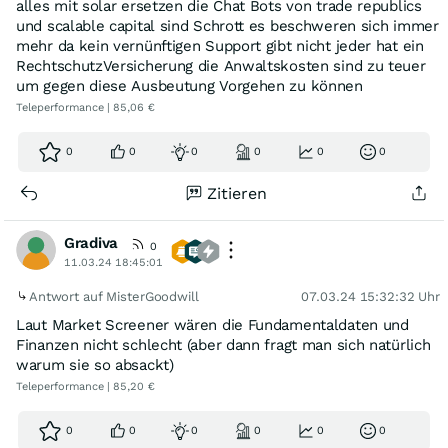
alles mit solar ersetzen die Chat Bots von trade republics
und scalable capital sind Schrott es beschweren sich immer
mehr da kein vernünftigen Support gibt nicht jeder hat ein
RechtschutzVersicherung die Anwaltskosten sind zu teuer
um gegen diese Ausbeutung Vorgehen zu können
Teleperformance | 85,06 €
0
0
0
0
0
0
Zitieren
Gradiva
0
11.03.24 18:45:01
Antwort auf MisterGoodwill
07.03.24 15:32:32 Uhr
Laut Market Screener wären die Fundamentaldaten und
Finanzen nicht schlecht (aber dann fragt man sich natürlich
warum sie so absackt)
Teleperformance | 85,20 €
0
0
0
0
0
0