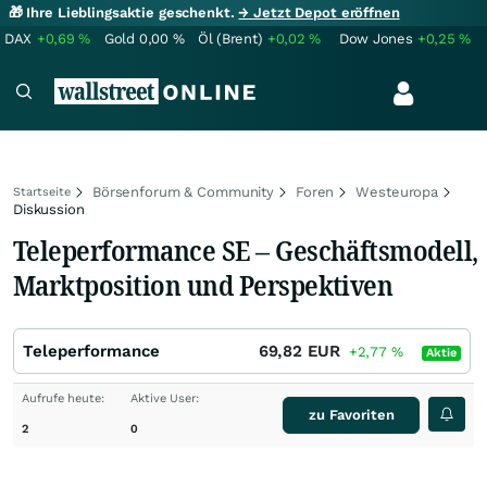
🎁 Ihre Lieblingsaktie geschenkt.
→ Jetzt Depot eröffnen
DAX
+0,69
%
Gold
0,00
%
Öl (Brent)
+0,02
%
Dow Jones
+0,25
%
Börsenforum & Community
Foren
Westeuropa
Startseite
Diskussion
Teleperformance SE – Geschäftsmodell,
Marktposition und Perspektiven
Teleperformance
69,82
EUR
+2,77
%
Aktie
Aufrufe heute:
Aktive User:
zu Favoriten
2
0