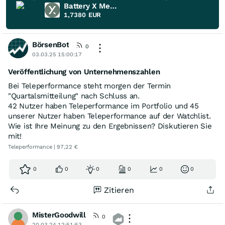
Battery X Metals
1,7380
EUR
BörsenBot
0
03.03.25 15:00:17
Veröffentlichung von Unternehmenszahlen
Bei Teleperformance steht morgen der Termin
"Quartalsmitteilung" nach Schluss an.
42 Nutzer haben Teleperformance im Portfolio und 45
unserer Nutzer haben Teleperformance auf der Watchlist.
Wie ist Ihre Meinung zu den Ergebnissen? Diskutieren Sie
mit!
Teleperformance | 97,22 €
0
0
0
0
0
0
Zitieren
MisterGoodwill
0
20.03.24 12:51:53