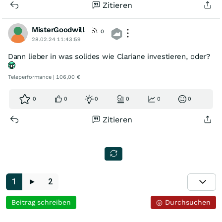
Zitieren
MisterGoodwill
0
28.02.24 11:43:59
Dann lieber in was solides wie Clariane investieren, oder?
Teleperformance | 106,00 €
0
0
0
0
0
0
Zitieren
1
►
2
Beitrag schreiben
Durchsuchen