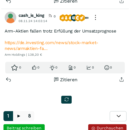
Zitieren
cash_is_king
0
08.11.24 14:03:14
Arm-Aktien fallen trotz Erfüllung der Umsatzprognose
https://de.investing.com/news/stock-market-
news/armaktien-fa…
Arm Holdings | 138,20 €
0
0
0
0
0
0
Zitieren
1
►
8
Beitrag schreiben
Durchsuchen