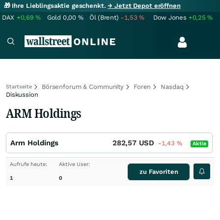
🎁 Ihre Lieblingsaktie geschenkt.
→ Jetzt Depot eröffnen
DAX
+0,69
%
Gold
0,00
%
Öl (Brent)
-1,53
%
Dow Jones
+0,25
%
Börsenforum & Community
Foren
Nasdaq
Startseite
Diskussion
ARM Holdings
Arm Holdings
282,57
USD
-1,43
%
Aktie
Aufrufe heute:
Aktive User:
zu Favoriten
1
0