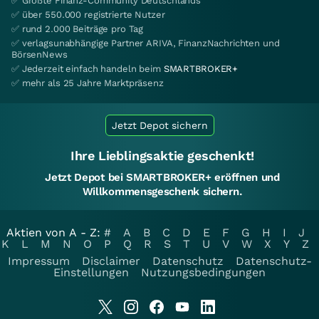
✅ Größte Finanz-Community Deutschlands
✅ über 550.000 registrierte Nutzer
✅ rund 2.000 Beiträge pro Tag
✅ verlagsunabhängige Partner ARIVA, FinanzNachrichten und
BörsenNews
✅ Jederzeit einfach handeln beim
SMARTBROKER+
✅ mehr als 25 Jahre Marktpräsenz
Jetzt Depot sichern
Ihre Lieblingsaktie geschenkt!
Jetzt Depot bei SMARTBROKER+ eröffnen und
Willkommensgeschenk sichern.
Aktien von A - Z:
#
A
B
C
D
E
F
G
H
I
J
K
L
M
N
O
P
Q
R
S
T
U
V
W
X
Y
Z
Impressum
Disclaimer
Datenschutz
Datenschutz-
Einstellungen
Nutzungsbedingungen