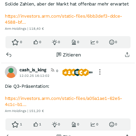
Solide Zahlen, aber der Markt hat offenbar mehr erwartet
https://investors.arm.com/static-files/6bb3def3-ddce-
4588-bf…
Arm Holdings | 118,40 €
0
0
0
0
0
0
Zitieren
cash_is_king
0
12.02.25 16:12:02
Die Q3-Präsentation:
https://investors.arm.com/static-files/a05a1ae1-62e5-
4c1c-b1…
Arm Holdings | 151,20 €
1
1
0
0
0
0