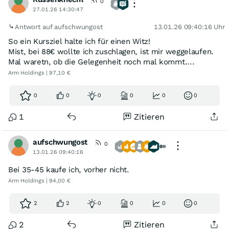
0
27.01.26 14:30:47
Antwort auf aufschwungost
13.01.26 09:40:16 Uhr
So ein Kursziel halte ich für einen Witz!
Mist, bei 88€ wollte ich zuschlagen, ist mir weggelaufen.
Mal waretn, ob die Gelegenheit noch mal kommt....
Arm Holdings | 97,10 €
0
0
0
0
0
0
1
Zitieren
aufschwungost
0
13.01.26 09:40:16
Bei 35-45 kaufe ich, vorher nicht.
Arm Holdings | 94,00 €
2
2
0
0
0
0
2
Zitieren