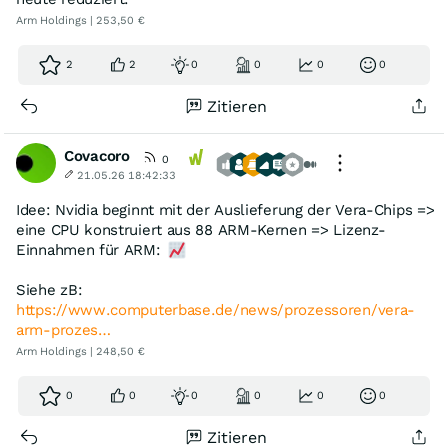
Arm Holdings | 253,50 €
2
2
0
0
0
0
Zitieren
Covacoro
0
21.05.26 18:42:33
Idee: Nvidia beginnt mit der Auslieferung der Vera-Chips =>
eine CPU konstruiert aus 88 ARM-Kernen => Lizenz-
Einnahmen für ARM:
Siehe zB:
https://www.computerbase.de/news/prozessoren/vera-
arm-prozes…
Arm Holdings | 248,50 €
0
0
0
0
0
0
Zitieren