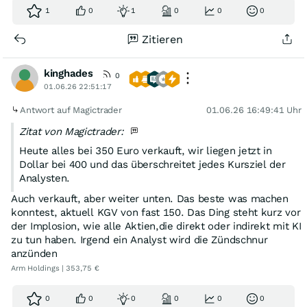
1
0
1
0
0
0
Zitieren
kinghades
0
01.06.26 22:51:17
Antwort auf Magictrader
01.06.26 16:49:41 Uhr
Zitat von Magictrader:
Heute alles bei 350 Euro verkauft, wir liegen jetzt in
Dollar bei 400 und das überschreitet jedes Kursziel der
Analysten.
Auch verkauft, aber weiter unten. Das beste was machen
konntest, aktuell KGV von fast 150. Das Ding steht kurz vor
der Implosion, wie alle Aktien,die direkt oder indirekt mit KI
zu tun haben. Irgend ein Analyst wird die Zündschnur
anzünden
Arm Holdings | 353,75 €
0
0
0
0
0
0