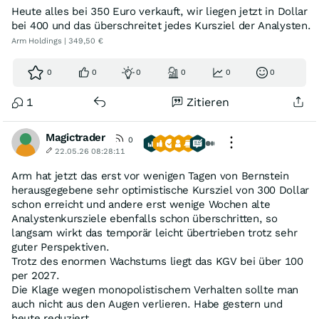
Heute alles bei 350 Euro verkauft, wir liegen jetzt in Dollar
bei 400 und das überschreitet jedes Kursziel der Analysten.
Arm Holdings | 349,50 €
0
0
0
0
0
0
1
Zitieren
Magictrader
0
22.05.26 08:28:11
Arm hat jetzt das erst vor wenigen Tagen von Bernstein
herausgegebene sehr optimistische Kursziel von 300 Dollar
schon erreicht und andere erst wenige Wochen alte
Analystenkursziele ebenfalls schon überschritten, so
langsam wirkt das temporär leicht übertrieben trotz sehr
guter Perspektiven.
Trotz des enormen Wachstums liegt das KGV bei über 100
per 2027.
Die Klage wegen monopolistischem Verhalten sollte man
auch nicht aus den Augen verlieren. Habe gestern und
heute reduziert.