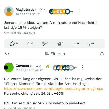
Magictrader
0
20.05.26 17:36:17
Jemand eine Idee, warum Arm heute ohne Nachrichten
kräftige 15 % steigen?
Arm Holdings | 221,50 €
0
0
0
0
0
0
Zitieren
Covacoro
0
26.04.26 20:45:37
Die Vorstellung der eigenen CPU-Pläne ist mgl.weise der
"iPhone-Moment" für die Aktie der Arm Holdings:
https://newsroom.arm.com/blog/introducing-arm-agi-cpu
Kursentwicklung seit 24.03.:
+60%
P.S. Bin seit Januar 2026 im wikifolio investiert.
Arm Holdings | 200,50 €