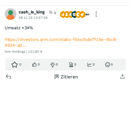
cash_is_king
0
08.11.25 13:57:49
Umsatz +34%
https://investors.arm.com/static-files/bde7f15e-4bc8-
4524-a0…
Arm Holdings | 131,80 €
0
0
0
0
0
0
Zitieren