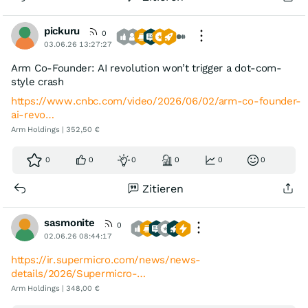
pickuru
0
03.06.26 13:27:27
Arm Co-Founder: AI revolution won’t trigger a dot-com-
style crash
https://www.cnbc.com/video/2026/06/02/arm-co-founder-
ai-revo…
Arm Holdings | 352,50 €
0
0
0
0
0
0
Zitieren
sasmonite
0
02.06.26 08:44:17
https://ir.supermicro.com/news/news-
details/2026/Supermicro-…
Arm Holdings | 348,00 €